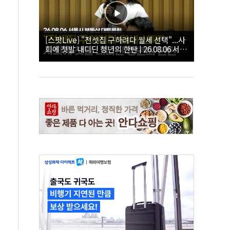
[스팟Live] "전셋집 구하려다 월세 선택"...사
회에 첫발 내디딘 청년의 한탄 | 26.08.06 서울
시 부동산 대토론회