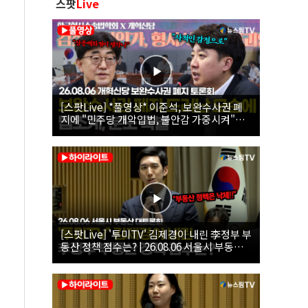
스팟
Live
[스팟Live] *풀영상* 이준석, 보완수사권 폐
지에 "민주당 개악입법, 불안감 가중시켜"｜
26.08.06 개혁신당 보완수사권 폐지 토론회
[스팟Live] '투미TV' 김제경이 내린 李정부 부
동산 정책 점수는? | 26.08.06 서울시 부동산
대토론회