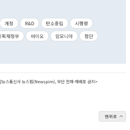
개정
R&D
탄소중립
시행령
기획재정부
바이오
암모니아
첨단
뉴스통신사 뉴스핌(Newspim), 무단 전재-재배포 금지>
맨위로