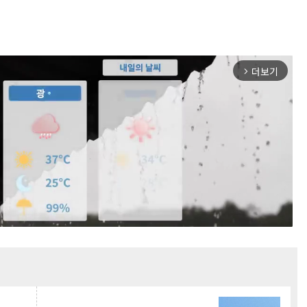
더보기
arrow_forward_ios
Mute