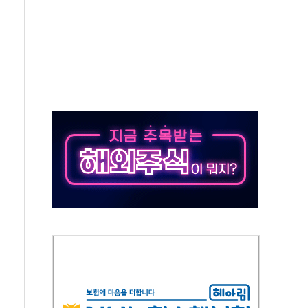
야, 경쟁상대 中과 비교해야"
하는 '선봉'의 대민 봉사
미사일 1발 발사… 올해 10번째·42일 만 도발
 새 안보 위기… 반군·마약카르텔이 습득해 전투 활용
어선 구조
무해한 표면 부식 물질"
분만에 진화...외국인 노동자 숨져
즌2
축 피해 최소화 '총력 대응'
유입에도 박스권…美 암호화폐 법안 처리 여부도 변수