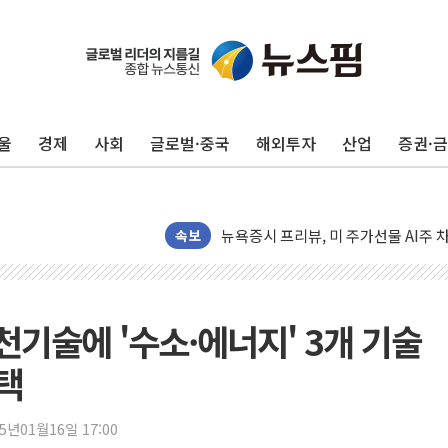
울
경제
사회
글로벌·중국
해외투자
산업
증권·
뉴욕증시 개장 전 특징주...모더나
김정관 장관 "영업이익 N% 성과급
뉴욕증시 프리뷰, 미 주가선물 AI주
속보
청와대, 북한 단거리 탄도미사일 발사
금값 7주 만에 최고…美 고용 둔화·
[인도증시] 중동 긴장 완화에 실적 호
천기술에 '수소·에너지' 3개 기술
러, 1인칭시점 드론으로 우크라 민간
택
[베트남 증시] 지수 하락 속 'DGC
'월가의 황제' 다이먼 "금융시장 레
25년01월16일 17:00
양주 섬유염색공장서 화재 1명 중상…