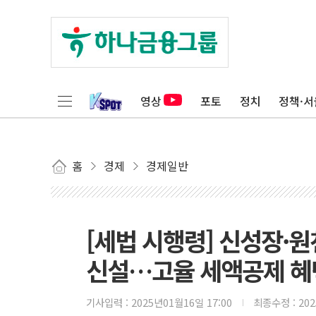
영상
포토
정치
정책·서
홈
경제
경제일반
[세법 시행령] 신성장·원
신설…고율 세액공제 혜
기사입력 :
2025년01월16일 17:00
최종수정 :
20