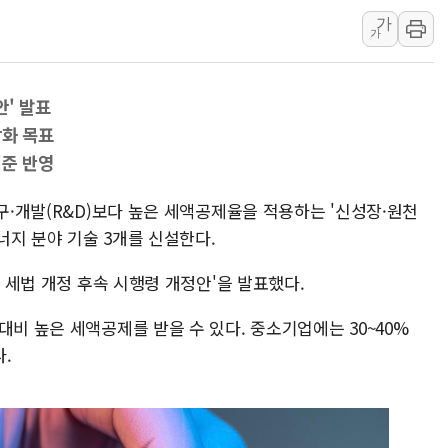
가
김정관 산업부 장관 "주 52시간 손봐
가
해군 1함대 창설 80주년…지역과 함께
[3보] 북, 원산서 동해로 단거리 탄도
안' 발표
우크라 드론 전술, 중남미 콜롬비아에
강화 목표
동해해경, 독도 해상서 부유물 감긴 
준 반영
주한미군 "오산기지 누출, 백린 아닌 
구미 폐염산처리업체서 불 2시간30여
연구·개발(R&D)보다 높은 세액공제율을 적용하는 '신성장·원천
너지 분야 기술 3개를 신설한다.
해군과 함께하는 '불금전파, 송정' 시
강원도 폭염특보 11일째…온열질환·가
년 세법 개정 후속 시행령 개정안'을 발표했다.
[코인 시황] 비트코인, ETF 자금 
대비 높은 세액공제를 받을 수 있다. 중소기업에는 30~40%
.