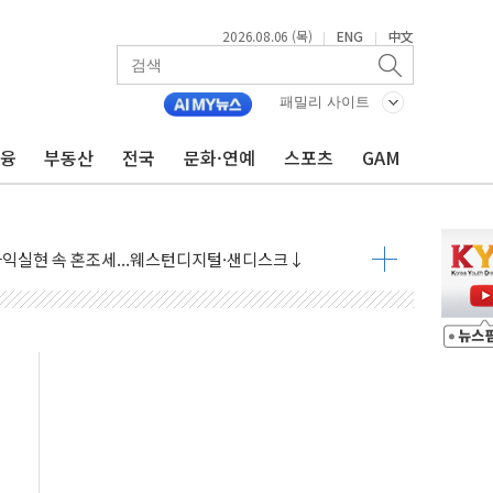
2026.08.06 (목)
ENG
中文
|
|
패밀리 사이트
금융
부동산
전국
문화·연예
스포츠
GAM
·아이온큐·도어대시↑ VS 샌디스크·피그마·앱러빈↓
 반대…상법·자본시장법 개정 논의"
 차익실현 속 혼조세...웨스턴디지털·샌디스크↓
에 긴급 안보 점검회의
호르무즈 재개방 기대에 강세
조까지, 상승...호실적 보고 기업 상승세 뚜렷
인 '사파리' 공격… 시민들 공포감 극대화 전략
' 임시 주총 기대감에 홀로 상한가…마진 잔액은 사상 최고
버리지 위험수위…숨은 차입이 더 큰 변수"
대응 1단계 진압 중