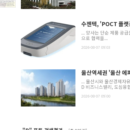
수젠텍, 'POCT 플
... 양사는 단순 제품 공
으로 협력을...
2026-08-07 09:03
울산역세권 '울산 에
... 울산시와 울산경제
D 비즈니스밸리, 도심융합
2026-08-07 09:00