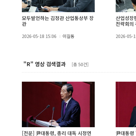
모두발언하는 김정관 산업통상부 장
산업성장펀
관
전략회의 
2026-05-18 15:06
이길동
2026-05-1
"R" 영상 검색결과
[총 50건]
[전문] 尹대통령, 총리 대독 시정연
尹대통령 