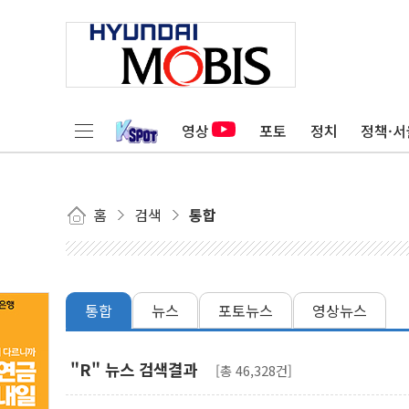
영상
포토
정치
정책·서
홈
검색
통합
통합
뉴스
포토뉴스
영상뉴스
"R" 뉴스 검색결과
[총 46,328건]