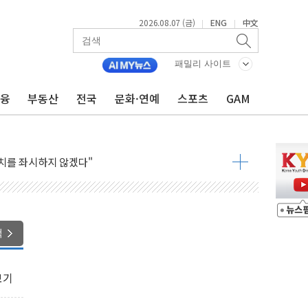
2026.08.07 (금)
ENG
中文
|
|
패밀리 사이트
금융
부동산
전국
문화·연예
스포츠
GAM
0대 남성 논둑서 숨진 채 발견
과 통신"...美보안기업, 중국제 공유기서 '백도어' 발견
정치를 좌시하지 않겠다"
석하는 한병도
 연속 MDRT 회원 수 세계 1위…국내 회원 34% 증가
멤버십 연계 배송 혜택 강화...새벽 배송 도입 예정
AI탭, 올해 안으로 부동산과 건강까지 영역 확장 예정
색
퓨처엠, LFP 장기공급 합의에 7%대 급등
LD CON SUMMIT 2026' 참가
보기
기 매출 245억원…순이익 흑자 전환
주 사용 형태에 따른 중과세는 과세 원칙 어긋나"