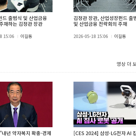
드 출범식 및 산업금융
김정관 장관, 산업성장펀드 출
주재하는 김정관 장관
및 산업금융 전략회의 주재
8 15:06
이길동
2026-05-18 15:06
이길동
영상 더 
"내년 약자복지 확충·경제
[CES 2024] 삼성·LG전자 AI 