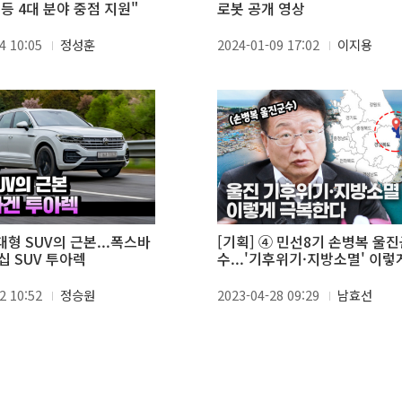
등 4대 분야 중점 지원"
로봇 공개 영상
4 10:05
정성훈
2024-01-09 17:02
이지용
대형 SUV의 근본...폭스바
[기획] ④ 민선8기 손병복 울
십 SUV 투아렉
수...'기후위기·지방소멸' 이렇
복한다
2 10:52
정승원
2023-04-28 09:29
남효선