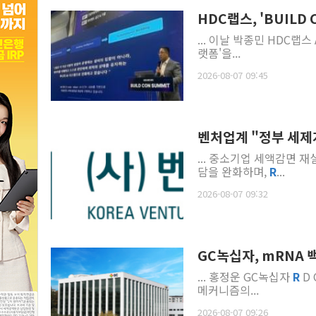
HDC랩스, 'BUILD 
... 이날 박종민 HDC랩스 
랫폼'을...
2026-08-07 09:45
벤처업계 "정부 세제개
... 중소기업 세액감면 
담을 완화하며,
R
...
2026-08-07 09:32
GC녹십자, mRNA 
... 홍정운 GC녹십자
R
D 
메커니즘의...
2026-08-07 09:26