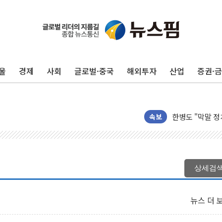
울
경제
사회
글로벌·중국
해외투자
산업
증권·
예천 실종신고 8
"35초마다 중국
한병도 "막말 
원내대책회의 참
속보
AIA그룹, 12년
[컨콜] 네이버, 
[컨콜] 네이버 
상세검
[특징주] 포스코
HDC랩스, 'BUI
뉴스 더 
와이즈버즈, 상반
배준영 의원 "거