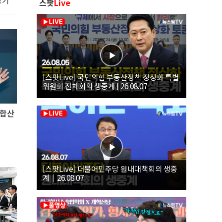
보기
스팟
Live
[스팟Live] 국민의힘 부동산정책 정상화 특별
위원회 전체회의 생중계 | 26.08.07
융합산
[스팟Live] 더불어민주당 원내대책회의 생중
계｜26.08.07