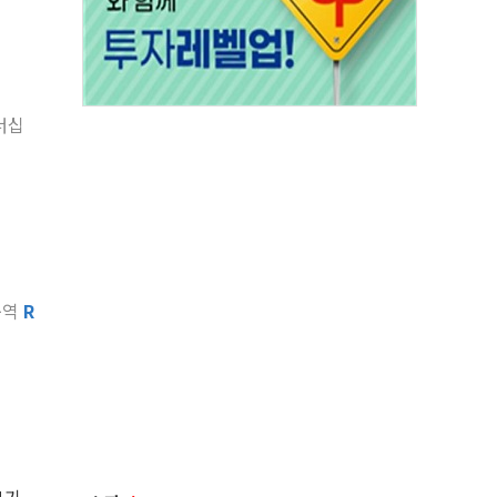
너십
구역
R