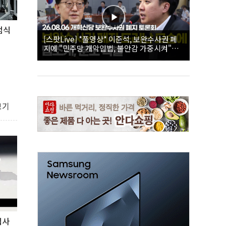
범식
[스팟Live] *풀영상* 이준석, 보완수사권 폐
지에 "민주당 개악입법, 불안감 가중시켜"｜
26.08.06 개혁신당 보완수사권 폐지 토론회
보기
집사