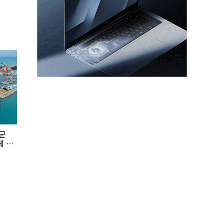
진군
게 극