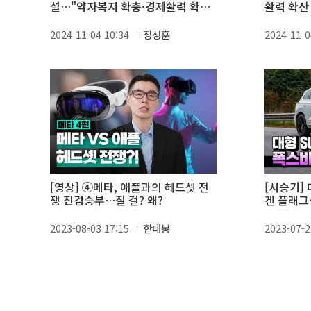
설…"약자복지 확충·경제활력 확산
활력 확산 
집중 지원"
2024-11-04 10:34
정성훈
2024-11-0
[영상] ④메타, 애플과의 헤드셋 전
[시승기] 
쟁 진검승부…질 걸? 왜?
겐 플래그
2023-08-03 17:15
한태봉
2023-07-2