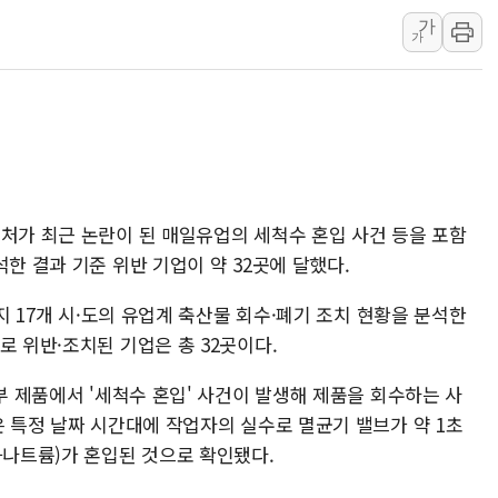
[베트남 증시] 지수 하락 속 'DGC
가
가
'월가의 황제' 다이먼 "금융시장 레
양주 섬유염색공장서 화재 1명 중상…
김정관 산업부 장관 "주 52시간 손봐
해군 1함대 창설 80주년…지역과 함께
[3보] 북, 원산서 동해로 단거리 탄도
우크라 드론 전술, 중남미 콜롬비아에
전처가 최근 논란이 된 매일유업의 세척수 혼입 사건 등을 포함
동해해경, 독도 해상서 부유물 감긴 
한 결과 기준 위반 기업이 약 32곳에 달했다.
주한미군 "오산기지 누출, 백린 아닌 
구미 폐염산처리업체서 불 2시간30여
까지 17개 시·도의 유업계 축산물 회수·폐기 조치 현황을 분석한
로 위반·조치된 기업은 총 32곳이다.
일부 제품에서 '세척수 혼입' 사건이 발생해 제품을 회수하는 사
은 특정 날짜 시간대에 작업자의 실수로 멸균기 밸브가 약 1초
화나트륨)가 혼입된 것으로 확인됐다.