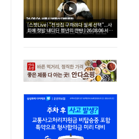
[스팟Live] "전셋집 구하려다 월세 선택"...사
회에 첫발 내디딘 청년의 한탄 | 26.08.06 서울
시 부동산 대토론회