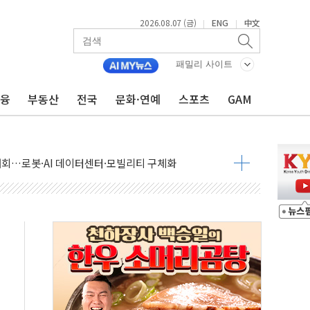
2026.08.07 (금)
ENG
中文
|
|
패밀리 사이트
금융
부동산
전국
문화·연예
스포츠
GAM
 상승… "2분기 기업 순이익 21% 증가" 전망
 나토 회원국 공격 검토… 거짓 깃발 작전"
재회…로봇·AI 데이터센터·모빌리티 구체화
·아이온큐·도어대시↑ VS 샌디스크·피그마·앱러빈↓
 반대…상법·자본시장법 개정 논의"
 차익실현 속 혼조세...웨스턴디지털·샌디스크↓
에 긴급 안보 점검회의
호르무즈 재개방 기대에 강세
조까지, 상승...호실적 보고 기업 상승세 뚜렷
인 '사파리' 공격… 시민들 공포감 극대화 전략