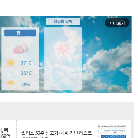
더보기
arrow_forward_ios
Mute
, 텍
퀄리스 52주 신고가 ② AI 기반 리스크
168억