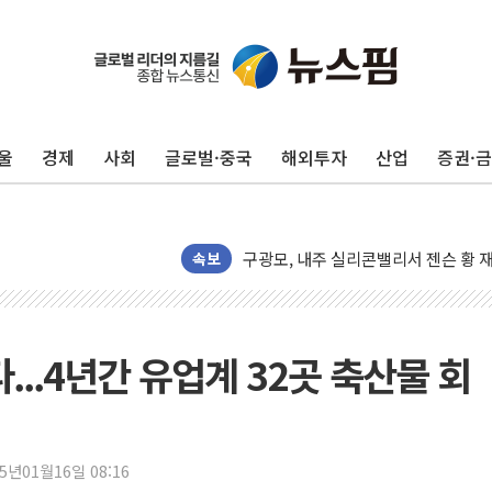
울
경제
사회
글로벌·중국
해외투자
산업
증권·
유럽증시, 견조한 실적 소화하며 대부분
리투아니아 국방 "러, 우크라 드론으로
구광모, 내주 실리콘밸리서 젠슨 황 
속보
뉴욕증시 개장 전 특징주...모더나
김정관 장관 "영업이익 N% 성과급
뉴욕증시 프리뷰, 미 주가선물 AI주
...4년간 유업계 32곳 축산물 회
청와대, 북한 단거리 탄도미사일 발사
금값 7주 만에 최고…美 고용 둔화·
[인도증시] 중동 긴장 완화에 실적 호
러, 1인칭시점 드론으로 우크라 민간
25년01월16일 08:16