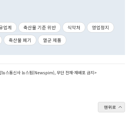
유업계
축산물 기준 위반
식약처
영업정지
축산물 폐기
멸군 제품
뉴스통신사 뉴스핌(Newspim), 무단 전재-재배포 금지>
맨위로