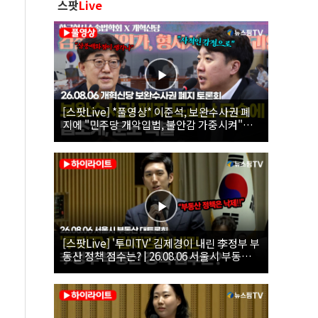
스팟
Live
[스팟Live] *풀영상* 이준석, 보완수사권 폐
지에 "민주당 개악입법, 불안감 가중시켜"｜
26.08.06 개혁신당 보완수사권 폐지 토론회
[스팟Live] '투미TV' 김제경이 내린 李정부 부
동산 정책 점수는? | 26.08.06 서울시 부동산
대토론회