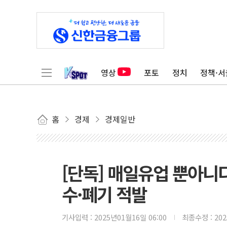
영상
포토
정치
정책·서
홈
경제
경제일반
[단독] 매일유업 뿐아니다
수·폐기 적발
기사입력 :
2025년01월16일 06:00
최종수정 :
20