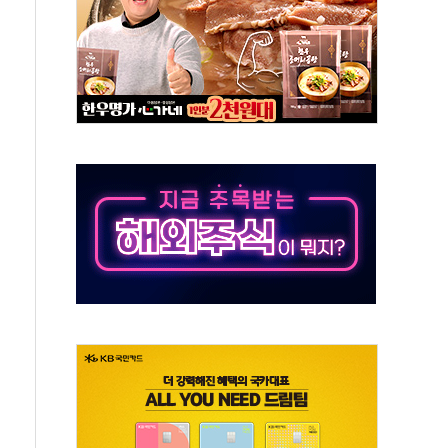
' 임시 주총 기대감에 홀로 상한가…마진 잔액은 사상 최고
버리지 위험수위…숨은 차입이 더 큰 변수"
대응 1단계 진압 중
야, 경쟁상대 中과 비교해야"
하는 '선봉'의 대민 봉사
미사일 1발 발사… 올해 10번째·42일 만 도발
 새 안보 위기… 반군·마약카르텔이 습득해 전투 활용
어선 구조
무해한 표면 부식 물질"
분만에 진화...외국인 노동자 숨져