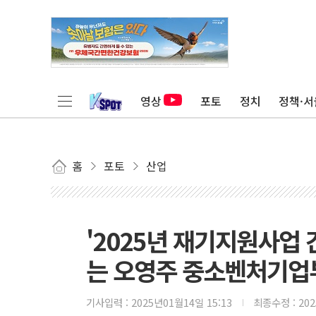
영상
포토
정치
정책·서
홈
포토
산업
'2025년 재기지원사업
는 오영주 중소벤처기업
기사입력 :
2025년01월14일 15:13
최종수정 :
20