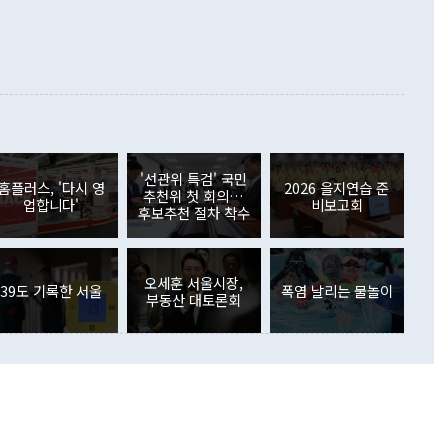
000만달러)보다 적자 폭이 확대됐다. 여행수지는 외국인 입국자
래될 수 있다"고 경고했다. 이 대통령은 남북 신뢰 구축을 위해
증료 인상 등에 따른 출국자 감소로 4억4000만달러 흑자를
합의를 선제적으로 복원해야 한다는 정 장관의 주장에 대해서도
지식재산권사용료수지는 전월 흑자에서 4억4000만달러 적자
대로 하는 게 과연 한반도의 평화와 안정에 플러스냐, 결론적
 본원소득수지는 배당소득을 중심으로 32억7000만달러 흑자
이 들 때도 있다"며 부정적으로 반응했다. 조현 외교부 장
월(21억7000만달러)보다 흑자 폭이 확대됐다. 배당소득수지
 사후 브리핑에서 정 장관이 언급한 '4자 회담'에 대해 "이상
이 늘어난 데다 전월 분기배당에 따른 기저효과로 배당지급이
 어떤 희망이라 하더라도 그건 아직 조율되지 않은 방법"이
6000만달러 흑자를 나타냈다. 금융계정 순자산은 6월 중 467
들께서 디스카운트해 주시면 좋겠다"고 선을 그었다. 정 장관
러 증가해 월간 기준 역대 최대 증가 폭을 기록했다. 종전 최대
아 블라디보스토크에서 열리는 '동방경제포럼(EEF)'을 언급하
월(369억9000만달러)을 넘어선 것이다. 직접투자에서는 내국
원에서 (참석을) 검토하고 있다"고 발언한 데 대해서도 조 장관
가 80억1000만달러, 외국인의 국내투자가 46억3000만달러
'선관위 특검' 국민
외교부의 몫"이라며 "아직 거기까지 진도가 나가지 않았다"고
홈플러스, '다시 영
2026 을지연습 준
. 증권투자에서는 외국인의 국내 주식 매도세가 이어졌다. 외
추천위 첫 회의…
업합니다'
비보고회
장관이 이날 소개한 대북 구상과 설명은 정부 내 조율을 거치지
주식 투자는 차익실현 매도 등의 영향으로 316억1000만달러
후보추천 절차 착수
서 문제가 있다. 특히 주적 표현 대체와 국호 사용, 9·19 군
(-310억5000만달러)에 이어 역대 최대 순매도 기록을 다시
 4자회담 추진 등은 통일부 장관이 결정할 사안이 아니어서 월
국인의 국내 채권투자는 세계국채지수(WGBI) 자금 유입에도
이 나오고 있다. 이 대통령은 정 장관의 업무보고를 듣고 난
도래 영향으로 증가 폭이 줄어든 52억9000만달러를 기록했
무보고에 발표했다고 승인난 건 아니다"라고 재차 확인했다. 정
오세훈 서울시장,
 해외 증권투자는 주식을 중심으로 35억6000만달러 증가했
39도 기록한 서울
폭염 날리는 물놀이
부동산 대토론회
통은 "정 장관의 발언 내용은 대부분 국가안전보장회의(NSC)
newspim.com
된 사안이 아닌 정 장관의 개인적 생각에 가깝다"며 "안보 관
이 정부의 공식 정책이 아닌 사안을 추진하겠다고 업무보고를
 면전에서 '국군통수권자가 나서야 한다'고 주장한 것은 심각
 5일 청와대 영빈관에서 열린 통일
 외교 안보 부처 업무보고에서 발언하고 있다. [사진=청와대]
장이 현 시점에서 이미 참고가 될 수 없는 과거의 경험 또는 사