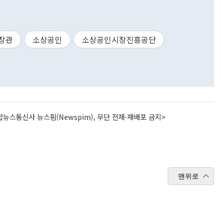
장관
소상공인
소상공인시장진흥공단
뉴스통신사 뉴스핌(Newspim), 무단 전재-재배포 금지>
맨위로