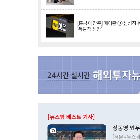
[홍콩 대장주] 메이퇀 ③ 신성장
'폭발적 성장'
[뉴스핌 베스트 기사]
정동영 업무
[서울=뉴스핌