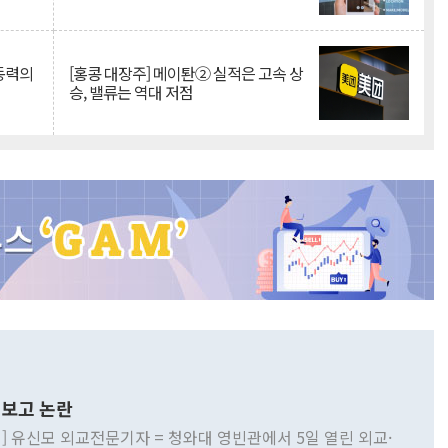
 동력의
[홍콩 대장주] 메이퇀② 실적은 고속 상
승, 밸류는 역대 저점
보고 논란
] 유신모 외교전문기자 = 청와대 영빈관에서 5일 열린 외교·