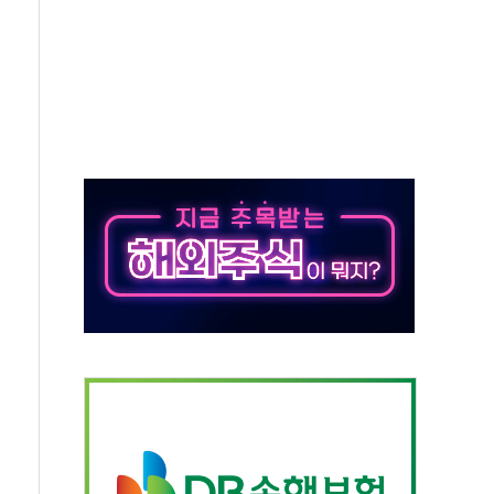
길·노량진·장위 서울 알짜 단지 주목
교 통합' 규탄 결의안 발의…이준석·한동훈 동참
노원구 어르신에 삼계탕 배식 봉사
0% 적용하니…재건축보다 재개발 사업성 개선↑
콘텐츠 '소셜아이어워드' 대상 수상
PG 투입 비중 37%…하반기 확대 추진"
금 사라진다, OK·애큐온·페퍼만 남아
만에 서울서 40도 넘어
범…에너지 유니콘기업 본격 육성
에 54조 투자…D램·낸드 동시 증설