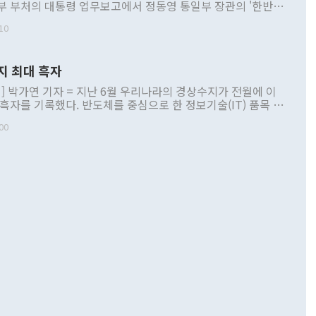
부 부처의 대통령 업무보고에서 정동영 통일부 장관의 '한반도
 구상'과 업무보고 발언이 논란을 빚고 있다. 이날 정 장관의
10
정부 내 조율을 거치지 않은 사안을 정책으로 추진하겠다고 공
는가 하면 사실 관계에 맞지 않은 설명도 있었다. 이재명 대통
로 신중을 기해 달라고 경고했고, 조현 외교부 장관은 '이상
지 최대 흑자
 근거한 비현실적 구상'이라는 비판을 내놨다. 그동안 정 장
책 관련 발언이 물의를 빚은 적은 여러 번 있지만 대통령과 유
] 박가연 기자 = 지난 6월 우리나라의 경상수지가 전월에 이
이 공개적으로 부정적 입장을 표명한 것은 이례적이다. 정 장
 흑자를 기록했다. 반도체를 중심으로 한 정보기술(IT) 품목 수
대북 접근법과 월권을 제어해야 한다는 목소리도 높아지고 있
간 상품수출이 처음으로 1000억달러를 넘어선 영향이다. [자
00
 따르
기자간담회를 하고 있다. [사진=통일부] 2026.07.23 ◆통일
 경상수지는 497억3000만달러 흑자로 집계됐다. 전월(386억
 넘어선 주장 정 장관은 이날 업무보고에서 '한반도 평화공존
)에 이어 두 달 연속 월간 기준 역대 최대 기록을 갈아치웠다.
 설명하면서 이재명 정부 2년차 핵심 과제로 상호 존중·평화
해 상반기 누적 경상수지 흑자는 1910억1000만달러를 기록
·핵 없는 한반도 등 3대 기본 방향을 제시했다. 정 장관은 "대
지 흑자를 견인한 것은 상품수지다. 6월 상품수지는 478억
언어는 멈춰야 한다"면서 주적 용어 대체를 주장했다. 지난 25
 흑자를 기록하며 전월에 이어 역대 최대를 다시 썼다. 국제수
D(완전하고 검증가능하며 되돌릴 수 없는 비핵화) 구도는 이미
수출은 1123억7000만달러로 전년 동월 대비 84.5% 증가하
했다. 또 "현 시점에서 흘러간 선(先)비핵화만 되뇌는 것은
 처음으로 1000억달러를 넘어섰다. 상품수입은 644억8000만
 데 힘이 되지 않는다"고 주장했다. 정 장관은 또 "정전 체제
6% 늘었다. 통관 기준으로는 반도체 수출이 전년 동월 대비
로 바꾸는 논의에 착수하겠다"면서 "북·미 정상회담 견인과
증했고 컴퓨터·주변기기(SSD)는 282.7% 증가했다. IT 품목
화의 동력을 확보하기 위해 최선을 다할 것"이라고 말했다. 하
.4% 늘었으며 비IT 품목도 ▲석유제품(47.5%) ▲화공품
령은 정 장관의 구상에 대부분 제동을 걸었다. 이 대통령은 "평
▲철강제품(17.9%) ▲승용차(6.1%) 등을 중심으로 18.6% 증가
 정치적으로 악용되는 측면이 있다"며 "많이 조심하셔야 한
준 수입은 ▲원자재(30.5%) ▲자본재(35.3%) ▲소비재
다. 북한을 다른 이름으로 불러야 한다는 주장에는 "표현에 꼬
가 모두 늘었다. 서비스수지는 12억9000만달러 적자를 기록해 전
정쟁으로 휘몰아 들어가면 원래 하고자 했던 데에서 오히려 나