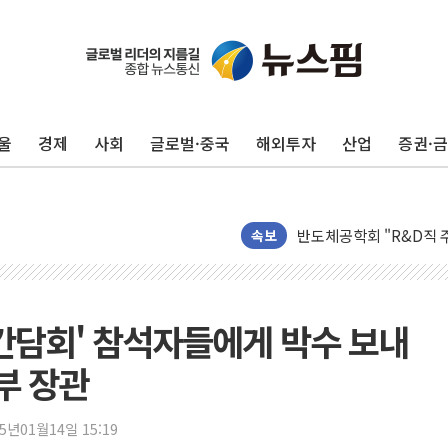
울
경제
사회
글로벌·중국
해외투자
산업
증권·
[인사] 공정거래위원회
KDB생명 본입찰 3파전
반도체공학회 "R&D직 
속보
카카오, 2026년 임금협
현대카드, 박재범·실리카겔
[르포] 육군, 2031년까
 간담회' 참석자들에게 박수 보내
송도 신축 아파트서 외벽
부 장관
깊이가 다른 글로벌 투자 정
"호남 없이 민주 당권 없
25년01월14일 15:19
SK하이닉스, 주주환원 