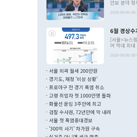
안보 분야 정
평화공존 발전
2026-08-06 06:
발언 중에는 
언한 것이 있
령은 공개적으
6월 경상수
주의적 희망에
관의 대북 정
[서울=뉴스핌
관 부처 장관
어 역대 최대
관의 무리한 
출 호조로 월
다. [정동영 통일부 장관이 지난달 23일 오후 서울 종로구 정부서울청사에
2026-08-06 08:
료=한국은행] 한국은행이 6일 발표한 '2026년 6월 국제수지(잠정)'에
서 취임 1주년 
면 지난 6월
부 장관 권한
1000만달러
서울 외곽 월세 200만원
발전 구상'을
이에 따라 올
적 갈등 해결
경기도, 재정 '비상 상황'
했다. 경상수
결과 혐오의 
9000만달러
프로야구 전 경기 폭염 취소
년간의 CVI
지 기준 상품
고령 취업자 첫 1000만명 돌파
무너졌다고도 
며 월간 기준
현실을 바꾸는
달러로 38.
화물선 운임 3주만에 최고
를 평화 체제
196.9% 급
검찰 수사권, 72년만에 막 내려
함께 4자 대
수출은 160
지만 이 대통
서울 첫 폭염중대경보
(18.6%) 
화공존 정책이
했다. 통관 기
'300억 사기' 차가원 구속
다"고 지적했
(16.4%)
투리가 잡혀 
실거주 아니면 세금 껑충