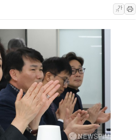
가
'무순위' 기회 왔다…신
가
野 의원 42명, '사관학
IPARK현대산업개발, 
준공업지역 용적률 40
현대해상, 유튜브 양육 
[컨콜] 롯데케미칼, "L
대형 저축은행 4%대 예
서울 노원 40.2도…8년 
한전, 한전기술지주 출
SK하이닉스, 용인·청주