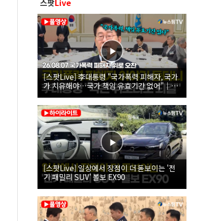
스팟
Live
[스팟Live] 李대통령 "국가폭력 피해자, 국가
가 치유해야…국가 책임 유효기간 없어"｜
26.08.07 국가폭력 피해자 위로 오찬
[스팟Live] 일상에서 장점이 더 돋보이는 '전
기 패밀리 SUV' 볼보 EX90