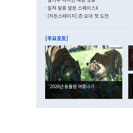
월(-10억9
쁜 상황이 초
증가와 유류할
실적 발표 앞둔 스페이스X
9·19 군사
기록했지만 
[히든스테이지] 즌·오아 첫 도전
"우리의 선의
로 전환됐다.
으로 약간의 의문
를 기록해 전
관은 업무보고
는 배당수입
주의에 근거한
줄면서 25억
[주요포토]
라며 "여러분
억1000만달
이 9월 러시
였던 올해 3
며 "정부 차
인의 해외투자
은 "그것은 
각각 증가했다
잘랐다. 정 
국인의 국내 
않았다는 점에
감소하며 전월
사합의 복원,
경신했다. 외
권이라는 지적
분기 말 만기
뒤 "여기 업
다. 내국인의
'2026년 동물원 여름나기
부의 한 소식
다. eoyn2@
를 거쳐 결정
련 부처 장관
하고 대통령의
한 문제"라고 지적했다. 이재명 대통령이
외교 국방 등
2026.08.05 ◆시대착오적 접근, 대북 인식 오류 더욱 문제인 것은 정 장관
의 이같은 주