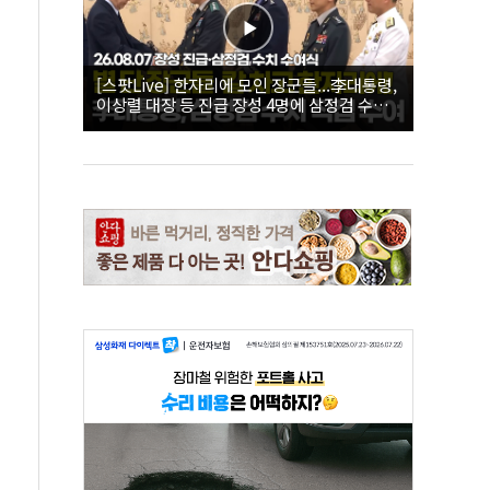
[스팟Live] 한자리에 모인 장군들...李대통령,
이상렬 대장 등 진급 장성 4명에 삼정검 수치
직접 수여｜26.08.07 장성 진급·삼정검 수치
수여식