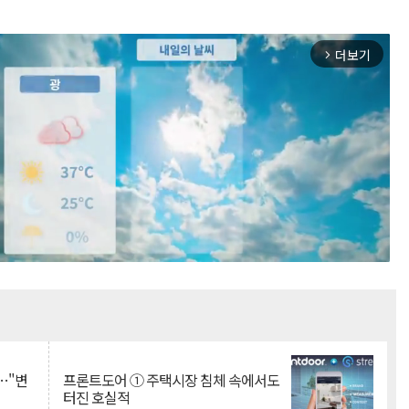
더보기
arrow_forward_ios
Mute
…"변
프론트도어 ① 주택시장 침체 속에서도
터진 호실적