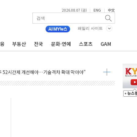
2026.08.07 (금)
ENG
中文
|
|
패밀리 사이트
금융
부동산
전국
문화·연예
스포츠
GAM
…한화·흥국·한투 참여
주 52시간제 개선해야…기술격차 확대 막아야"
약 타결…연봉 6.3% 인상
 등 8~9월 공연 라인업 공개
지 3개 보급단 '1등급 스마트 물류센터' 전환
 테라스 떨어져…SK에코플랜트 "전수 조사"
보 GAM - 맛보기편 (8/7)
다"...송영길·정청래·김민석, 호남 경선 앞두고 총력전
속도…"3분기 추가 방안 발표"