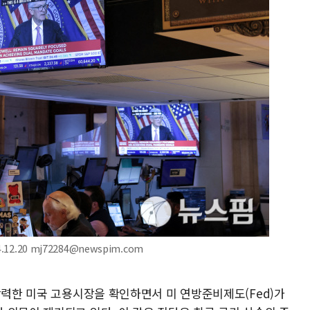
2.20 mj72284@newspim.com
강력한 미국 고용시장을 확인하면서 미 연방준비제도(Fed)가