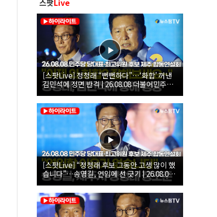
스팟
Live
[스팟Live] 정청래 “뻔뻔하다”…‘화합’ 꺼낸
김민석에 정면 반격 | 26.08.08 더불어민주당
당대표·최고위원 후보 제주 합동연설회
[스팟Live] “정청래 후보 그동안 고생 많이 했
습니다”…송영길, 연임에 선 긋기 | 26.08.08
더불어민주당 당대표·최고위원 후보 제주 합
동연설회