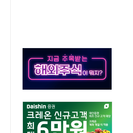
'별똥별 멍' 운영…페르세우스 유성우 관측
 시간당 50mm 이상 폭우…호우경보 발효
90대 숨져…온열질환 여부 조사
기능시험 오전 집중 편성…체감온도 38도 넘으면 중단
가누르기 방지법' 전면 재검토 지시
 시간당 20~30mm 강한 비...가뭄 해소될 듯
지속…내륙 곳곳 소나기
 검토, 민주당 스스로 원칙 뒤집는 것"
…청주·진천 35도, 곳곳 소나기
지·공소청 출범…피해자들 '범죄 사각지대' 우려