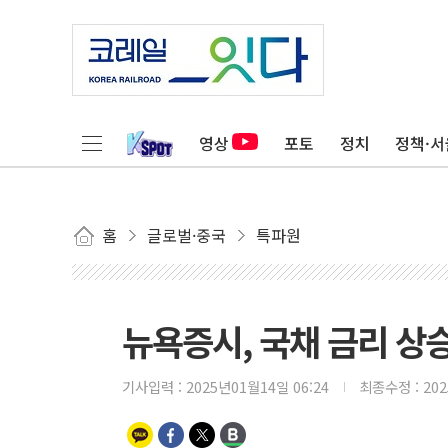
영상
포토
정치
정책·서
홈
글로벌·중국
특파원
뉴욕증시, 국채 금리 상승
기사입력 :
2025년01월14일 06:24
최종수정 :
20