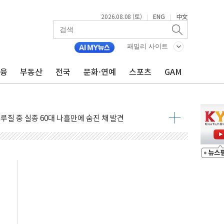
2026.08.08 (토)
ENG
中文
|
|
패밀리 사이트
금융
부동산
전국
문화·연예
스포츠
GAM
서 모터보트 전복…1명 사망·1명 실종
자 기림의 날 참석..."국제적 시민 연대로 목소리 내야"
루질 중 실종 60대 나흘만에 숨진 채 발견
니 흉기 살해 10대 아들 체포
 '뻔뻔' 받아친 정청래…제주 연설서 신경전 고조
재검토 지시…與 "적극 환영"·野 "졸속 국정"
주의보…10일까지 최대 3.5m 높은 물결
 사망 23명…정부, 비상대응기구 가동
, 수도 베이징도 부동산 규제 철폐
수위 상승으로 피서객 7명 고립…전원 구조