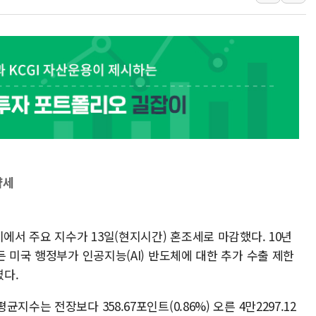
동해시, 11~14일 
강원 중·남부 동해안
청양 밭에서 일하던 
폭염에 車 운전면허 
李대통령, 'ISA·주
'호우 특보' 경북 울진
주말 무더위·열대야 
오세훈 "용산공원 주택
충북 주말 무더위 지속
약세
10월 보완수사권 폐
시에서 주요 지수가 13일(현지시간) 혼조세로 마감했다. 10년
든 미국 행정부가 인공지능(AI) 반도체에 대한 추가 수출 제한
다.
수는 전장보다 358.67포인트(0.86%) 오른 4만2297.12