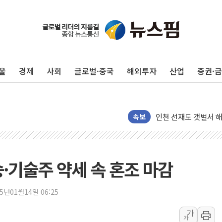
울
경제
사회
글로벌·중국
해외투자
산업
증권·
여수 오동도 인근 해상
추미애, '위안부' 피해
인천 선재도 갯벌서 해
속보
인천서 말다툼 중 어머
'화합' 꺼낸 김민석에
李대통령, ISA 개편 
·기술주 약세 속 혼조 마감
동해중부 전 해상 풍랑
연일 폭염에 온열질환
25년01월14일 06:25
中 전방위 아파트 부양
인제 용대리 계곡서 
가
가