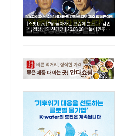
[스팟Live] “당 돌아가는 모습에 분노”…김민
석, 정청래와 신경전 | 26.08.08 더불어민주당
당대표·최고위원 후보 제주 합동연설회