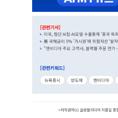
[관련기사]
미국, 첨단 AI칩·AI모델 수출통제 '중국 옥
美 국채금리 5% '가시권'에 위험자산 '발작'.
"엔비디아 주요 고객사, 블랙웰 주문 연기
[관련키워드]
뉴욕증시
반도체
엔비디아
<저작권자(c) 글로벌리더의 지름길 종합