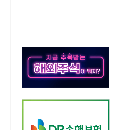
"…선수금 내걸고 확보 전쟁
1000억 연내 소각…2분기 영업익 853억
데…외국인 숙박 부가세 환급 앞당겨 종료
축구협회 성접대 기간, 대표팀 무패 外
년 내 NATO 결속력 시험하려 한정적 침공 가능성"
.5조원 투입키로...'에너지 자립' 일환
36% 늘었다...공급부족 전 시장 규제 탓 커
업 Audission Oy와 운영 파트너십 체결
개발"…서리풀2구역 갈등, 협의 테이블에
 바꾼 대한민국 여름