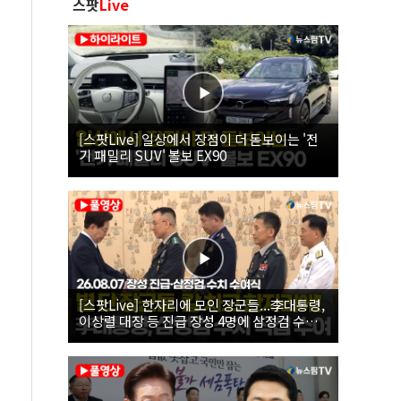
스팟
Live
[스팟Live] 일상에서 장점이 더 돋보이는 '전
기 패밀리 SUV' 볼보 EX90
[스팟Live] 한자리에 모인 장군들...李대통령,
이상렬 대장 등 진급 장성 4명에 삼정검 수치
직접 수여｜26.08.07 장성 진급·삼정검 수치
수여식