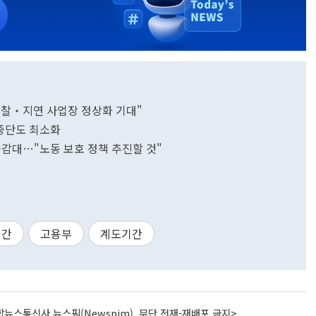
"유찰‧지연 사업장 정상화 기대"
연·중단도 최소화
공감대…"노동 보호 정책 추진할 것"
시간
고용부
계도기간
뉴스통신사 뉴스핌(Newspim), 무단 전재-재배포 금지>