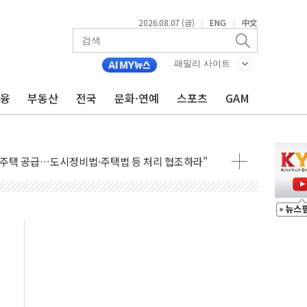
2026.08.07 (금)
ENG
中文
|
|
패밀리 사이트
금융
부동산
전국
문화·연예
스포츠
GAM
주택자 과도한 세금 부당"…소득세법 개정안 발의 예고
부위원장에 김태유·국립외교원장에 김흥규
 주택 공급…도시정비법·주택법 등 처리 협조하라"
자 웹리포트 만든다…AI 금융데이터 분석 과정 개설
안정성 한순간도 흔들려선 안돼"
산 30조 돌파…증시 급락에 업계 1위
식 "내란으로 훼손된 軍 신뢰 회복해야"
1006억원…전년비 13.9% 증가
심…SK하이닉스, FMS서 '풀스택' 기술력 과시
한샘…B2B 확장으로 성장동력 확보