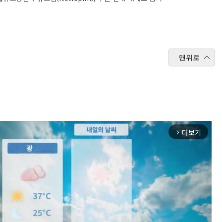
맨위로
더보기
arrow_forward_ios