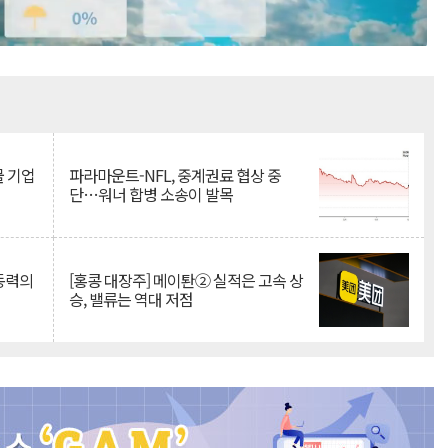
Mute
물 기업
파라마운트-NFL, 중계권료 협상 중
단…워너 합병 소송이 발목
 동력의
[홍콩 대장주] 메이퇀② 실적은 고속 상
승, 밸류는 역대 저점