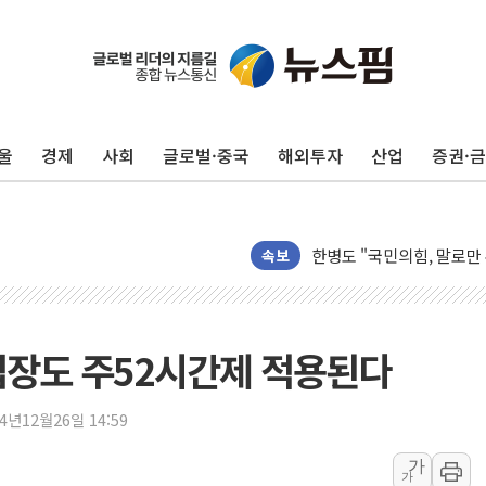
울
경제
사회
글로벌·중국
해외투자
산업
증권·
나경원 의원 "장기보유 1
李대통령, 규제합리화위 
한병도 "국민의힘, 말로만
속보
금투협, ChatGPT로 투
박홍근 "국가재정시스템 
우리자산운용, MMF 순자
업장도 주52시간제 적용된다
李대통령, 장성 진급 신고
TBH글로벌, 상반기 매출 
24년12월26일 14:59
AI 메모리 향한 뜨거운 관
가
건설 불황 속 내실 다진 
가