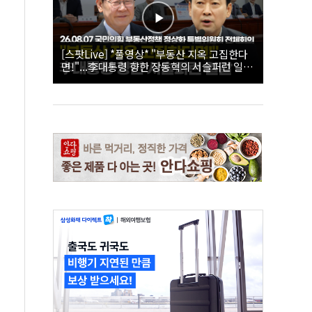
[스팟Live] *풀영상* "부동산 지옥 고집한다
면!"...李대통령 향한 장동혁의 서슬퍼런 일갈
| 26.08.07 국민의힘 부동산정책 정상화 특별
위원회 전체회의