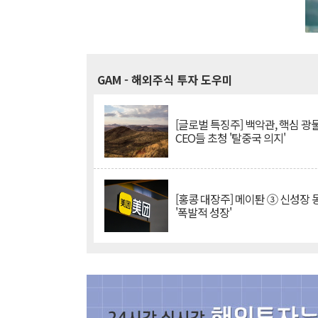
GAM
- 해외주식 투자 도우미
[글로벌 특징주] 백악관, 핵심 광
CEO들 초청 '탈중국 의지'
[홍콩 대장주] 메이퇀 ③ 신성장
'폭발적 성장'