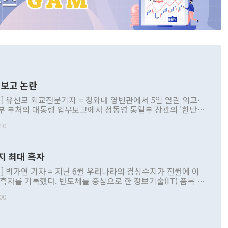
보고 논란
] 유신모 외교전문기자 = 청와대 영빈관에서 5일 열린 외교·
부 부처의 대통령 업무보고에서 정동영 통일부 장관의 '한반도
 구상'과 업무보고 발언이 논란을 빚고 있다. 이날 정 장관의
10
정부 내 조율을 거치지 않은 사안을 정책으로 추진하겠다고 공
는가 하면 사실 관계에 맞지 않은 설명도 있었다. 이재명 대통
로 신중을 기해 달라고 경고했고, 조현 외교부 장관은 '이상
지 최대 흑자
 근거한 비현실적 구상'이라는 비판을 내놨다. 그동안 정 장
책 관련 발언이 물의를 빚은 적은 여러 번 있지만 대통령과 유
] 박가연 기자 = 지난 6월 우리나라의 경상수지가 전월에 이
이 공개적으로 부정적 입장을 표명한 것은 이례적이다. 정 장
 흑자를 기록했다. 반도체를 중심으로 한 정보기술(IT) 품목 수
대북 접근법과 월권을 제어해야 한다는 목소리도 높아지고 있
간 상품수출이 처음으로 1000억달러를 넘어선 영향이다. [자
00
 따르
기자간담회를 하고 있다. [사진=통일부] 2026.07.23 ◆통일
 경상수지는 497억3000만달러 흑자로 집계됐다. 전월(386억
 넘어선 주장 정 장관은 이날 업무보고에서 '한반도 평화공존
)에 이어 두 달 연속 월간 기준 역대 최대 기록을 갈아치웠다.
 설명하면서 이재명 정부 2년차 핵심 과제로 상호 존중·평화