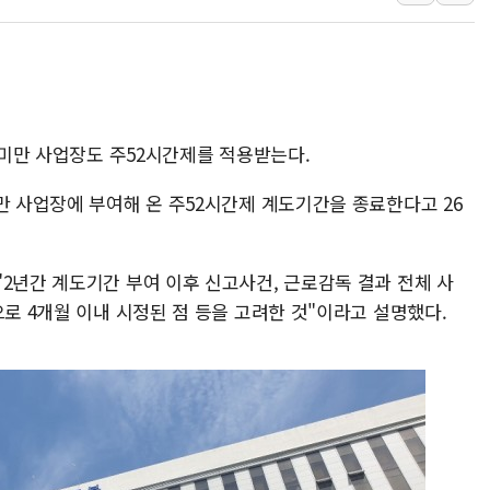
"내년 메모리 물량 동났다
현대지에프홀딩스, 자사주 
관광객 3000만명 목표인
[뉴스핌 이 시각 PICK] 
美 정보 당국 "푸틴, 몇 
인 미만 사업장도 주52시간제를 적용받는다.
인도, 바이오가스 생산에 3
만 사업장에 부여해 온 주52시간제 계도기간을 종료한다고 26
서울시, 정비사업으로 주택 
신인류콘텐츠, 핀란드 AI 기
2년간 계도기간 부여 이후 신고사건, 근로감독 결과 전체 사
"일부 존치" vs "전면 
으로 4개월 이내 시정된 점 등을 고려한 것"이라고 설명했다.
[AI 카드뉴스] 기후변화가