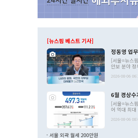
[뉴스핌 베스트 기사]
정동영 업무
[서울=뉴스핌
안보 분야 정
평화공존 발전
2026-08-06 06:
발언 중에는 
언한 것이 있
령은 공개적으
6월 경상수
주의적 희망에
관의 대북 정
[서울=뉴스핌
관 부처 장관
어 역대 최대
관의 무리한 
출 호조로 월
다. [정동영 통일부 장관이 지난달 23일 오후 서울 종로구 정부서울청사에
2026-08-06 08:
료=한국은행] 한국은행이 6일 발표한 '2026년 6월 국제수지(잠정)'에
서 취임 1주년 
면 지난 6월
부 장관 권한
1000만달러
서울 외곽 월세 200만원
발전 구상'을