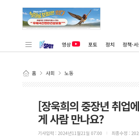
영상
포토
정치
정책·서
홈
사회
노동
[장욱희의 중장년 취업에
게 사람 만나요?
기사입력 :
2024년11월21일 07:00
최종수정 :
20