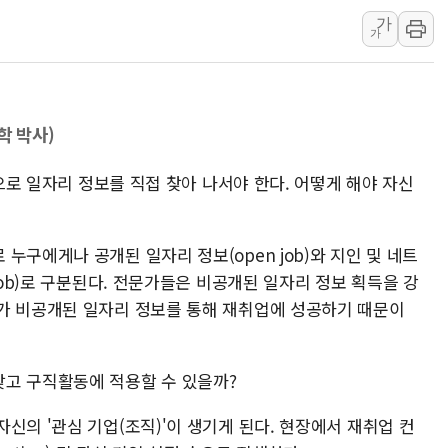
가
"최대 2시간 앞서 침수 
가
유니슨 "국내생산세액공제
창호 교체하다 난간 무너
장동혁 "규제와 대출 풀
 박사)
[속보] 종합특검, '尹 관
AI에 승부 건 네이버…내
적으로 일자리 정보를 직접 찾아 나서야 한다. 어떻게 해야 자신
日, 4~6월 105조원 환시 
오렌지플래닛 창업재단, 
누구에게나 공개된 일자리 정보(open job)와 지인 및 네트
경찰, '300억대 사기 혐
job)로 구분된다. 전문가들은 비공개된 일자리 정보 획득을 강
가 비공개된 일자리 정보를 통해 재취업에 성공하기 때문이
고 구직활동에 적용할 수 있을까?
신의 '관심 기업(조직)'이 생기게 된다. 현장에서 재취업 컨