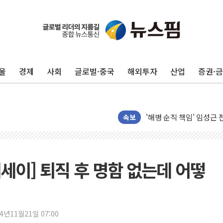
울
경제
사회
글로벌·중국
해외투자
산업
증권·
전남광주 화정역 인근 도로
청도 문수리 야산서 산불 
'해병 순직 책임' 임성근 
헥토이노베이션, 상반기 매
속보
우리은행, 고창해상풍력에 
NH농협은행, 모두투어 
민병덕 "오늘 67개 점포
세이] 퇴직 후 명함 없는데 어떻
하나금융이 쏘아 올린 CI
종합특검, '尹 관저 이전 
코스피·코스닥 오전 동반
24년11월21일 07:00
'입추'인데 연일 찜통더