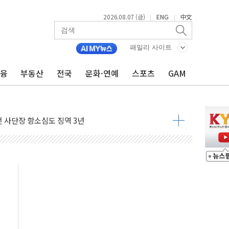
2026.08.07 (금)
ENG
中文
|
|
패밀리 사이트
금융
부동산
전국
문화·연예
스포츠
GAM
 4중 추돌…1명 심정지·5명 부상
진화 중...진화헬기 3대 투입
전 사단장 항소심도 징역 3년
출 첫 2000억원 돌파
4000억 금융 지원
제휴 여행적금 완판
 영업 재개...장바구니에 홈플러스 담아달라" 호소
FO, 금융지주 포용금융 조직개편 신호탄
감사 무마' 유병호 구속 기소
 하락…내린 종목이 두 배 넘어
위…김성환 기후부 장관 "예측범위 벗어나도 즉시대응"