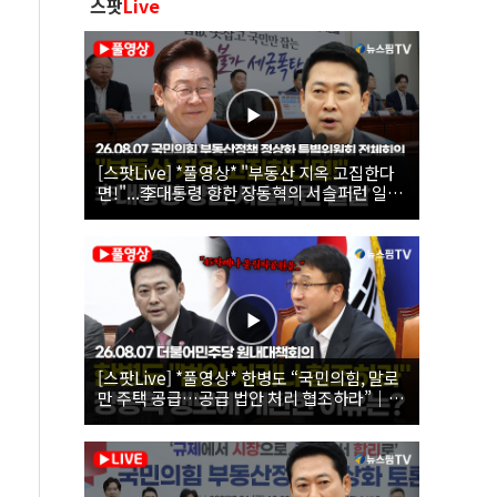
스팟
Live
[스팟Live] *풀영상* "부동산 지옥 고집한다
면!"...李대통령 향한 장동혁의 서슬퍼런 일갈
| 26.08.07 국민의힘 부동산정책 정상화 특별
위원회 전체회의
[스팟Live] *풀영상* 한병도 “국민의힘, 말로
만 주택 공급…공급 법안 처리 협조하라”｜
26.08.07 더불어민주당 원내대책회의