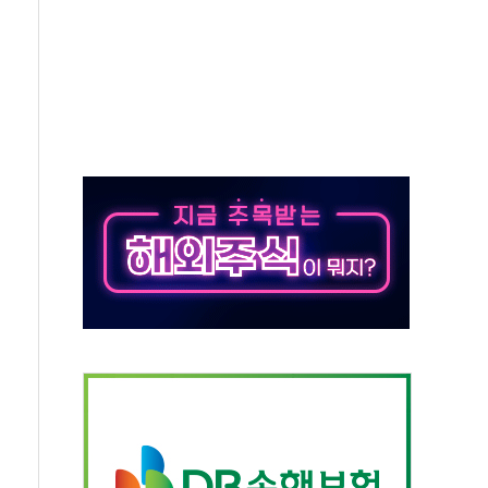
예측"…건설연, AI 위험기상 기술 개발
·인증제도 개선 수혜 기대"
져…대전서 50대 일용직 추락 사망
고 재개발·재건축 촉진하는 것이 부동산 정상화"
저 이전 감사 무마' 유병호 감사위원 구속 기소
년 AI 팩토리 매출 본격화
개입...4월 말 '56조원' 사상 최대
스타트업 지원 프로그램 성료
의' 차가원 대표 구속 송치