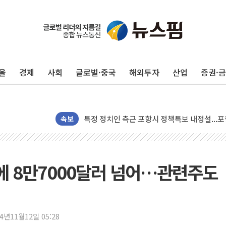
울
경제
사회
글로벌·중국
해외투자
산업
증권·
보훈부, 미 DPAA와 MOU… "6·25 미군 실종
트럼프 "금리 내려야"…파월 때와 달리 워시엔
특정 정치인 측근 포항시 정책특보 내정설...포
李 "해남 태양광, 대한민국 다음 100년 밑거
속보
李 대통령, '6시간 마라톤 부동산 2차 회의' 
트럼프, 中 겨냥 폴리실리콘 관세 15% 부과
[사진] 빈살만과 에르도안의 만남
'에 8만7000달러 넘어…관련주도
이란와이어 "이란 최고지도자 위독…곧 사망해
남동발전, 해남군에 국내 최대 규모 400MW 
[인도증시] 중동 불안 속 유가 상승에 소폭 하락
24년11월12일 05:28
황희 '폐버스 청년주택' SNS 글 역풍에 "정부