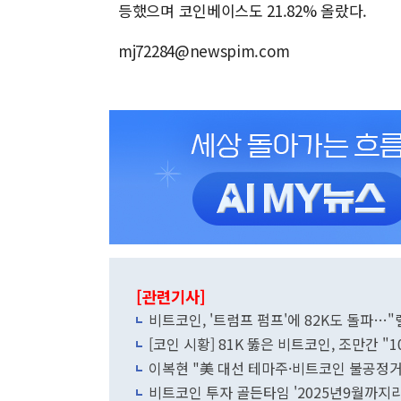
등했으며 코인베이스도 21.82% 올랐다.
mj72284@newspim.com
[관련기사]
비트코인, '트럼프 펌프'에 82K도 돌파…
[코인 시황] 81K 뚫은 비트코인, 조만간 "1
이복현 "美 대선 테마주·비트코인 불공정
비트코인 투자 골든타임 '2025년9월까지라