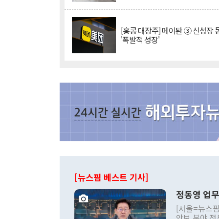
[홍콩 대장주] 메이퇀 ③ 신성장
'폭발적 성장'
[뉴스핌 베스트 기사]
정동영 업무
[서울=뉴스핌
안보 분야 정