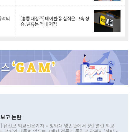
 동력의
[홍콩 대장주] 메이퇀② 실적은 고속 상
승, 밸류는 역대 저점
보고 논란
] 유신모 외교전문기자 = 청와대 영빈관에서 5일 열린 외교·
부 부처의 대통령 업무보고에서 정동영 통일부 장관의 '한반도