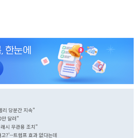
"랠리 당분간 지속"
0만 달러"
거래시 무관용 조치"
고?'···트럼프 효과 없다는데