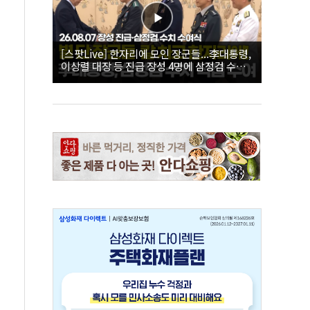
[스팟Live] 한자리에 모인 장군들...李대통령,
이상렬 대장 등 진급 장성 4명에 삼정검 수치
직접 수여｜26.08.07 장성 진급·삼정검 수치
수여식