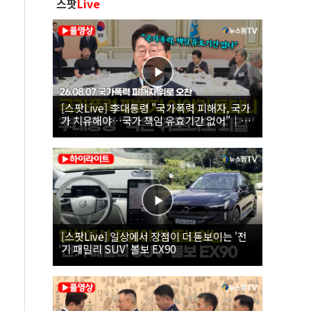
스팟
Live
[스팟Live] 李대통령 "국가폭력 피해자, 국가
가 치유해야…국가 책임 유효기간 없어"｜
26.08.07 국가폭력 피해자 위로 오찬
[스팟Live] 일상에서 장점이 더 돋보이는 '전
기 패밀리 SUV' 볼보 EX90