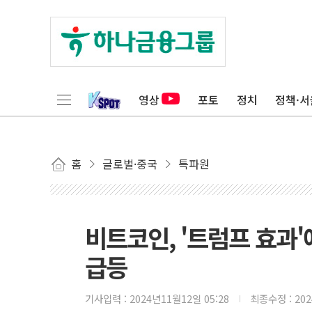
영상
포토
정치
정책·서
홈
글로벌·중국
특파원
비트코인, '트럼프 효과
급등
기사입력 :
2024년11월12일 05:28
최종수정 :
20