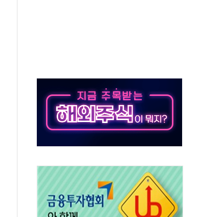
~9일 최대 100mm 호우
결… 수니파 국가들의 새 안보 협력 구도
비온 59㎡ 18억원대
-서울시 '정책 엇박자'
생애최초만 경쟁 치열
래·ETF 매수에도 고유가·금리·입법 지연 '삼중 부담'
...석유·가스주 올랐지만 빈그룹이 상쇄
총수요 104.3GW 기록
 위기 고조되는 또 다른 중동 화약고