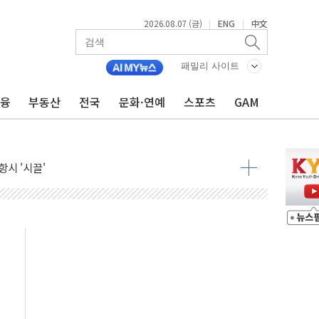
2026.08.07 (금)
ENG
中文
|
|
패밀리 사이트
금융
부동산
전국
문화·연예
스포츠
GAM
자 7359명 끝까지 찾겠다"
 톤 낮춰
항시 '시끌'
름…수도권 집중 완화 전환점"
주재… "전폭적 공급 확대·속도전 총력"
…美 태양광주 급등
도 놀랍지 않아"
태양광 착공…여의도 1.6배 규모
...금융주 낙폭 커
정책 아냐" 해명