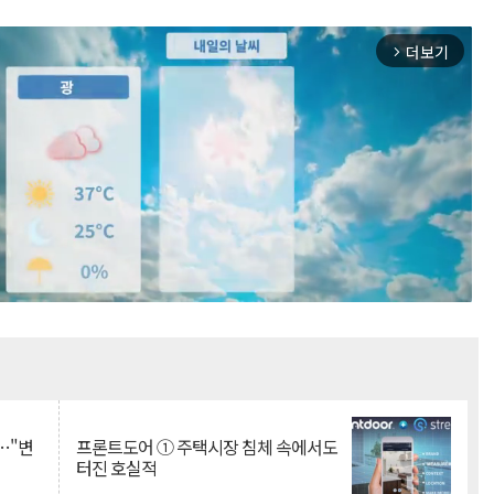
더보기
arrow_forward_ios
Mute
…"변
프론트도어 ① 주택시장 침체 속에서도
터진 호실적