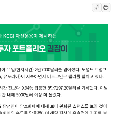
가
폭염 누그러지고 가뭄 숙지나...경북동해안권 8
가
사우디·튀르키예·파키스탄, '공동방위협정' 체
신길동 신축도 3.3㎡당 7250만원…써밋 클라
용산공원·그린벨트로 또 충돌…반복되는 국토부
[AI 부동산 투데이] 특공 전략도 '극과 극'…
[코인시황] 비트코인 6만4000달러대 횡보…고
[베트남 증시] 유동성 부진 지속, 강보합 마감
'찜통더위'에 전력수요 역대 최고치 경신…한낮 
후티 반군, 예멘 정부군과 사우디 동시 공격…
이 11일(현지시간) 8만7000달러를 넘어섰다. 도널드 트럼프
ia, 유포리아)이 지속하면서 비트코인은 랠리를 펼치고 있다.
시간 전보다 9.94% 급등한 8만7197.20달러를 기록했다. 이날
간 내에 5000달러 이상 더 올랐다.
 당선인이 암호화폐에 대해 보다 완화된 스탠스를 보일 것이
호화폐의 수도로 만들겠다며 해당 자산에 우호적인 기조를 보