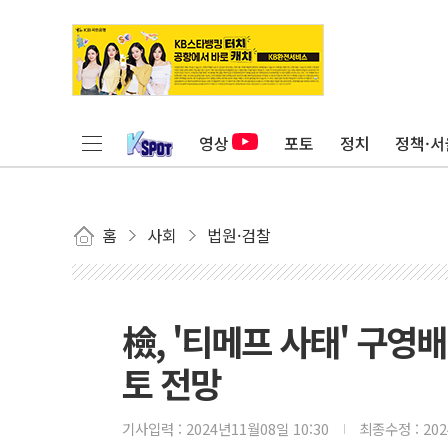
영상
포토
정치
정책·서
홈
사회
법원·검찰
檢, '티메프 사태' 구
토 전망
기사입력 :
2024년11월08일 10:30
최종수정 :
20