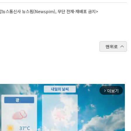
뉴스통신사 뉴스핌(Newspim), 무단 전재-재배포 금지>
맨위로
더보기
arrow_forward_ios