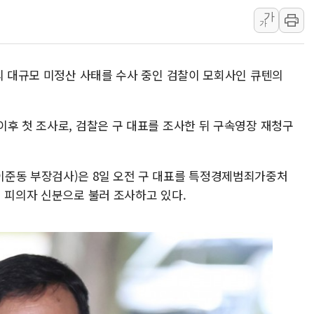
현대지에프홀딩스, 자사주 1
가
가
관광객 3000만명 목표인
[뉴스핌 이 시각 PICK] 
美 정보 당국 "푸틴, 몇 년
의 대규모 미정산 사태를 수사 중인 검찰이 모회사인 큐텐의
인도, 바이오가스 생산에 3.
서울시, 정비사업으로 주택 
이후 첫 조사로, 검찰은 구 대표를 조사한 뒤 구속영장 재청구
신인류콘텐츠, 핀란드 AI 기
"일부 존치" vs "전면 
이준동 부장검사)은 8일 오전 구 대표를 특정경제범죄가중처
[AI 카드뉴스] 기후변화가
 피의자 신분으로 불러 조사하고 있다.
국민의힘 윤리위, '부산 