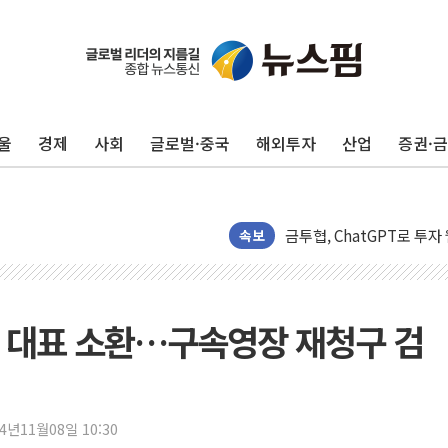
울
경제
사회
글로벌·중국
해외투자
산업
증권·
李대통령, 규제합리화위 
한병도 "국민의힘, 말로만
금투협, ChatGPT로 투
속보
박홍근 "국가재정시스템 
우리자산운용, MMF 순자산
李대통령, 장성 진급 신고
영배 대표 소환…구속영장 재청구 검
TBH글로벌, 상반기 매출 
AI 메모리 향한 뜨거운 관
건설 불황 속 내실 다진 
"내년 메모리 물량 동났다
24년11월08일 10:30