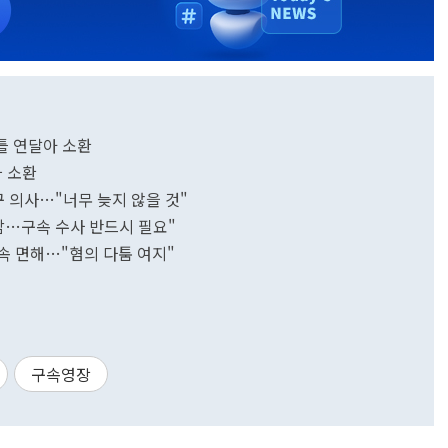
이틀 연달아 소환
차 소환
구 의사…"너무 늦지 않을 것"
감…구속 수사 반드시 필요"
구속 면해…"혐의 다툼 여지"
구속영장