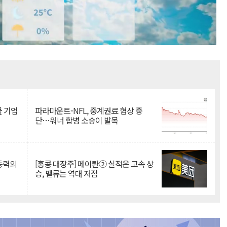
Mute
물 기업
파라마운트-NFL, 중계권료 협상 중
단…워너 합병 소송이 발목
 동력의
[홍콩 대장주] 메이퇀② 실적은 고속 상
승, 밸류는 역대 저점