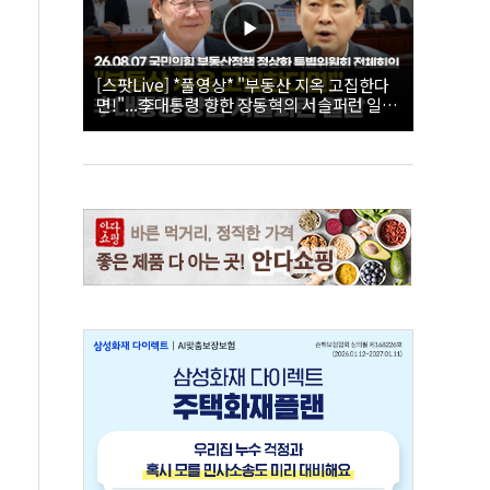
[스팟Live] *풀영상* "부동산 지옥 고집한다
면!"...李대통령 향한 장동혁의 서슬퍼런 일갈
| 26.08.07 국민의힘 부동산정책 정상화 특별
위원회 전체회의