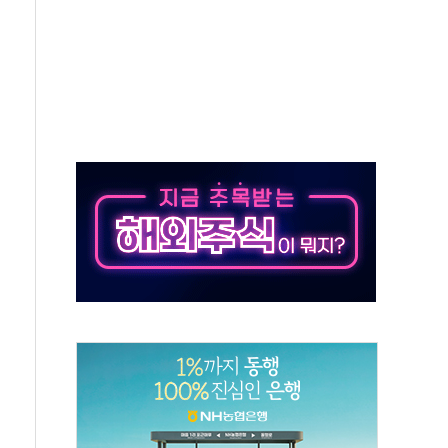
000억 연내 소각…2분기 영업익 853억
데…외국인 숙박 부가세 환급 앞당겨 종료
축구협회 성접대 기간, 대표팀 무패 外
 내 NATO 결속력 시험하려 한정적 침공 가능성"
5조원 투입키로...'에너지 자립' 일환
36% 늘었다...공급부족 전 시장 규제 탓 커
업 Audission Oy와 운영 파트너십 체결
개발"…서리풀2구역 갈등, 협의 테이블에
 바꾼 대한민국 여름
돌려차기 발언' 논란 서범수·진종오 징계절차 개시