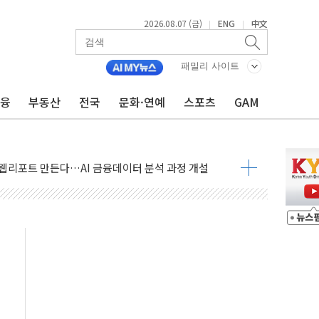
2026.08.07 (금)
ENG
中文
|
|
패밀리 사이트
금융
부동산
전국
문화·연예
스포츠
GAM
부위원장에 김태유 교수…국립외교원장에 김흥규 교수
 주택 공급…도시정비법·주택법 등 처리 협조하라"
자 웹리포트 만든다…AI 금융데이터 분석 과정 개설
안정성 한순간도 흔들려선 안돼"
 30조 돌파…증시 급락에 업계 1위
식 "내란으로 훼손된 軍 신뢰 회복해야"
1006억원…전년비 13.9% 증가
심…SK하이닉스, FMS서 '풀스택' 기술력 과시
한샘…B2B 확장으로 성장동력 확보
"…선수금 내걸고 확보 전쟁