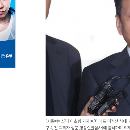
[서울=뉴스핌] 이호형 기자 = '티메프 미정산 사태
구속 전 피의자 심문(영장실질심사)에 출석하며 취재진의 