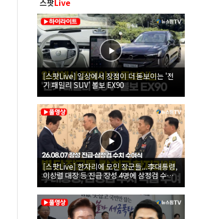
스팟
Live
[스팟Live] 일상에서 장점이 더 돋보이는 '전
기 패밀리 SUV' 볼보 EX90
[스팟Live] 한자리에 모인 장군들...李대통령,
이상렬 대장 등 진급 장성 4명에 삼정검 수치
직접 수여｜26.08.07 장성 진급·삼정검 수치
수여식