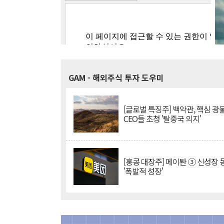
GAM
- 해외주식 투자 도우미
[글로벌 특징주] 백악관, 핵심 광
CEO들 초청 '탈중국 의지'
[홍콩 대장주] 메이퇀 ③ 신성장
'폭발적 성장'