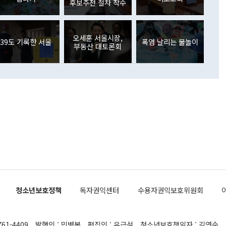
주식 투자는 차익실현 매도 등의 영향으로 316억1000만달러
후보추천 절차 착수
서 문제가 있다. 특히 주적 표현 대체와 국호 사용, 9·19 군
(-310억5000만달러)에 이어 역대 최대 순매도 기록을 다시
 4자회담 추진 등은 통일부 장관이 결정할 사안이 아니어서 월
국인의 국내 채권투자는 세계국채지수(WGBI) 자금 유입에도
이 나오고 있다. 이 대통령은 정 장관의 업무보고를 듣고 난
도래 영향으로 증가 폭이 줄어든 52억9000만달러를 기록했
무보고에 발표했다고 승인난 건 아니다"라고 재차 확인했다. 정
오세훈 서울시장,
 해외 증권투자는 주식을 중심으로 35억6000만달러 증가했
39도 기록한 서울
폭염 날리는 물놀이
부동산 대토론회
통은 "정 장관의 발언 내용은 대부분 국가안전보장회의(NSC)
newspim.com
된 사안이 아닌 정 장관의 개인적 생각에 가깝다"며 "안보 관
이 정부의 공식 정책이 아닌 사안을 추진하겠다고 업무보고를
 면전에서 '국군통수권자가 나서야 한다'고 주장한 것은 심각
 5일 청와대 영빈관에서 열린 통일
 외교 안보 부처 업무보고에서 발언하고 있다. [사진=청와대]
장이 현 시점에서 이미 참고가 될 수 없는 과거의 경험 또는 사
식에 기반하고 있다는 것이다. 정 장관이 주장하는 구상은 급
 있는 북한의 전략과 한반도 및 국제 정세를 전혀 반영하지
 비판이 제기되고 있다. 정 장관이 "흘러간 선(先)비핵화만
현실을 바꾸지 못한다"고 언급한 것은 지금까지의 대북 접근
 있다. 북핵 위기 발발 이후 지금까지 모든 핵 협상에서 한국
북한에 선비핵화를 공식적으로 요구한 적이 없기 때문이다. 지
 협상은 북한의 비핵화 조치에 한·미가 상응하는 대가를 제
로 이뤄졌다. 1994년 북·미 제네바 기본합의는 핵시설 동결
청소년보호정책
독자권익센터
수용자권익보호위원회
의 교환이었다. 2005년 9.19 공동성명도 북한의 비핵화 조치
에 상응조치를 제공하는 '행동 대 행동' 원칙이 적용됐다. 대북
던 한 전직 관료는 "모든 북핵 협상은 북한의 비핵화 조치와
761-4409
발행인 : 민병복
편집인 : 유근석
청소년보호책임자 : 김연순