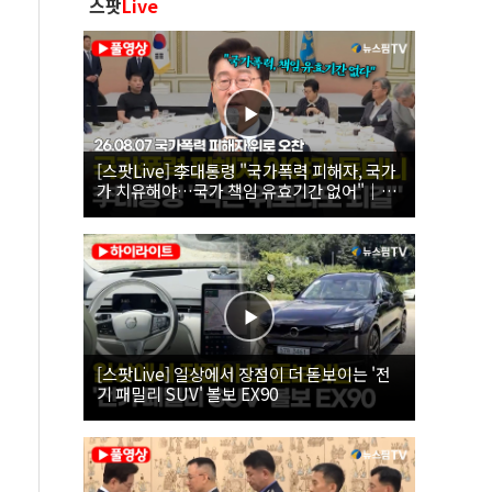
스팟
Live
[스팟Live] 李대통령 "국가폭력 피해자, 국가
가 치유해야…국가 책임 유효기간 없어"｜
26.08.07 국가폭력 피해자 위로 오찬
[스팟Live] 일상에서 장점이 더 돋보이는 '전
기 패밀리 SUV' 볼보 EX90