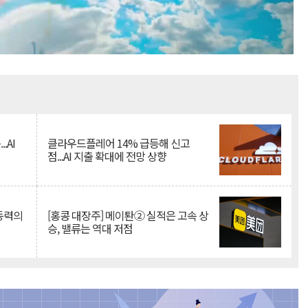
Mute
.AI
클라우드플레어 14% 급등해 신고
점...AI 지출 확대에 전망 상향
 동력의
[홍콩 대장주] 메이퇀② 실적은 고속 상
승, 밸류는 역대 저점