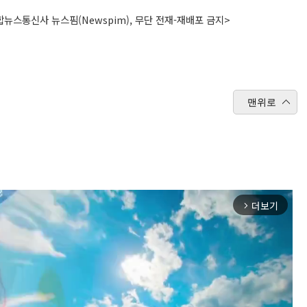
뉴스통신사 뉴스핌(Newspim), 무단 전재-재배포 금지>
맨위로
더보기
arrow_forward_ios