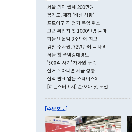
부 장관 권한
1000만달러
서울 외곽 월세 200만원
발전 구상'을
이에 따라 올
적 갈등 해결
경기도, 재정 '비상 상황'
했다. 경상수
결과 혐오의 
9000만달러
프로야구 전 경기 폭염 취소
년간의 CVI
지 기준 상품
고령 취업자 첫 1000만명 돌파
무너졌다고도 
며 월간 기준
현실을 바꾸는
달러로 38.
화물선 운임 3주만에 최고
를 평화 체제
196.9% 급
검찰 수사권, 72년만에 막 내려
함께 4자 대
수출은 160
지만 이 대통
서울 첫 폭염중대경보
(18.6%) 
화공존 정책이
했다. 통관 기
'300억 사기' 차가원 구속
다"고 지적했
(16.4%)
투리가 잡혀 
실거주 아니면 세금 껑충
월(-10억9
쁜 상황이 초
증가와 유류할
실적 발표 앞둔 스페이스X
9·19 군사
기록했지만 
[히든스테이지] 즌·오아 첫 도전
"우리의 선의
로 전환됐다.
으로 약간의 의문
를 기록해 전
관은 업무보고
는 배당수입
주의에 근거한
줄면서 25억
[주요포토]
라며 "여러분
억1000만달
이 9월 러시
였던 올해 3
며 "정부 차
인의 해외투자
은 "그것은 
각각 증가했다
잘랐다. 정 