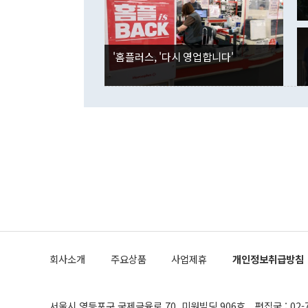
국인의 국내 
않았다는 점에
감소하며 전월
사합의 복원,
경신했다. 외
권이라는 지적
분기 말 만기
뒤 "여기 업
다. 내국인의
'홈플러스, '다시 영업합니다'
부의 한 소식
다. eoyn2@
를 거쳐 결정
련 부처 장관
하고 대통령의
한 문제"라고 지적했다. 이재명 대통령이
외교 국방 등
2026.08.05 ◆시대착오적 접근, 대북 인식 오류 더욱 문제인 것은 정 장관
의 이같은 주
실과 다른 인
격히 변화하고
못하고 있다는
되뇌는 것은 
법을 호도하고
이나 미국은 
금까지의 북핵
회사소개
주요상품
사업제휴
개인정보취급방침
공하는 방식으
과 중유 제공
의 모든 단계
협상에 관여했
서울시 영등포구 국제금융로 70, 미원빌딩 906호
편집국 : 02-