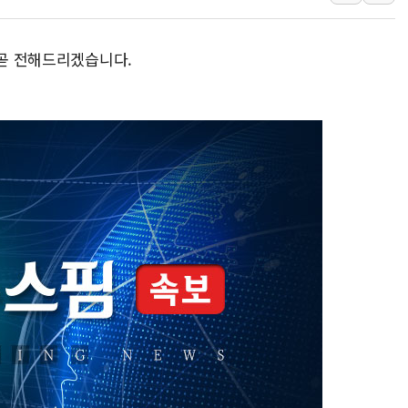
트럼프 "금리 내려야"…파월 때와 달리 워시엔 톤 낮춰
특정 정치인 측근 포항시 정책특보 내정설...포항시 '시끌'
 곧 전해드리겠습니다.
李 "해남 태양광, 대한민국 다음 100년 밑거름…수도권 집