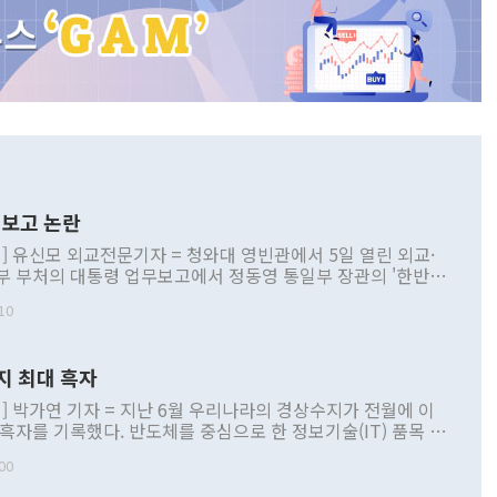
보고 논란
] 유신모 외교전문기자 = 청와대 영빈관에서 5일 열린 외교·
부 부처의 대통령 업무보고에서 정동영 통일부 장관의 '한반도
 구상'과 업무보고 발언이 논란을 빚고 있다. 이날 정 장관의
10
정부 내 조율을 거치지 않은 사안을 정책으로 추진하겠다고 공
는가 하면 사실 관계에 맞지 않은 설명도 있었다. 이재명 대통
로 신중을 기해 달라고 경고했고, 조현 외교부 장관은 '이상
지 최대 흑자
 근거한 비현실적 구상'이라는 비판을 내놨다. 그동안 정 장
책 관련 발언이 물의를 빚은 적은 여러 번 있지만 대통령과 유
] 박가연 기자 = 지난 6월 우리나라의 경상수지가 전월에 이
이 공개적으로 부정적 입장을 표명한 것은 이례적이다. 정 장
 흑자를 기록했다. 반도체를 중심으로 한 정보기술(IT) 품목 수
대북 접근법과 월권을 제어해야 한다는 목소리도 높아지고 있
간 상품수출이 처음으로 1000억달러를 넘어선 영향이다. [자
00
 따르
기자간담회를 하고 있다. [사진=통일부] 2026.07.23 ◆통일
 경상수지는 497억3000만달러 흑자로 집계됐다. 전월(386억