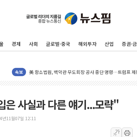
뉴욕증시, 고용 쇼크에 금리 인상 우려 후퇴…S&P500 
트럼프, 쿡 연준 이사 해임 재추진…"26일까지 의혹 소명"
유럽증시, 美 고용 예상 밖 부진에 연준 금리 인상 가능성 
미 연준 매파 기세 꺾이나…고용 감소에 9월 동결 전망 우
울
경제
사회
글로벌·중국
해외투자
산업
증권·
[종합] 이슬람 수니파 3국, '공동방위협정' 체결… 이스라
트럼프, 백신·자폐증 행정명령 검토…"이르면 다음 주"
美 항소법원, 백악관 무도회장 공사 중단 명령…트럼프 제
이란 핵심 원유 수출항 '하르그섬', 최근 1주일 이상 '올스
속보
美 고용 쇼크에 엔화 장중 급등…시장은 "또 개입했나" 촉
[AI MY 뉴스] 뉴욕 반도체주 프리뷰...美 고용 쇼크에 반도
뉴욕증시 프리뷰, 美 고용 쇼크에 금리 인상 우려 후퇴…나
입은 사실과 다른 얘기...모략"
[종합] 美 7월 고용 2만3000명 감소 '쇼크'…9월 금리 인
[사진] 이슬람 수니파 3개국, 공동방위협정 체결
24년11월07일 12:11
뉴욕증시 개장 전 특징주...아틀라시안·클라우드플레어
가
가
보훈부, 미 DPAA와 MOU… "6·25 미군 실종자 7359명