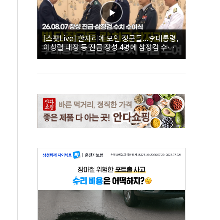
[스팟Live] 한자리에 모인 장군들...李대통령,
이상렬 대장 등 진급 장성 4명에 삼정검 수치
직접 수여｜26.08.07 장성 진급·삼정검 수치
수여식