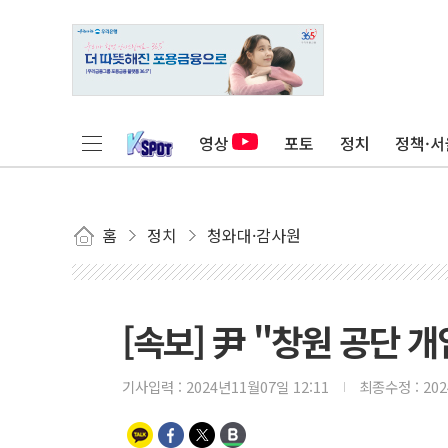
영상
포토
정치
정책·서
홈
정치
청와대·감사원
[속보] 尹 "창원 공단 개
기사입력 :
2024년11월07일 12:11
최종수정 :
20