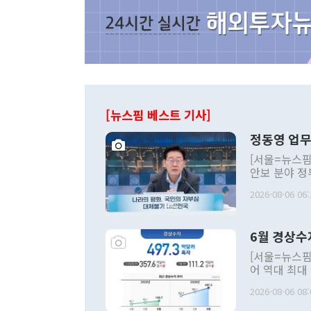
[뉴스핌 베스트 기사]
정동영 업무
[서울=뉴스핌
안보 분야 정
평화공존 발전
2026-08-06 06:
발언 중에는 
언한 것이 있
령은 공개적으
6월 경상수
주의적 희망에
관의 대북 정
[서울=뉴스핌
관 부처 장관
어 역대 최대
관의 무리한 
출 호조로 월
다. [정동영 통일부 장관이 지난달 23일 오후 서울 종로구 정부서울청사에
2026-08-06 08:
료=한국은행] 한국은행이 6일 발표한 '2026년 6월 국제수지(잠정)'에
서 취임 1주년 
면 지난 6월