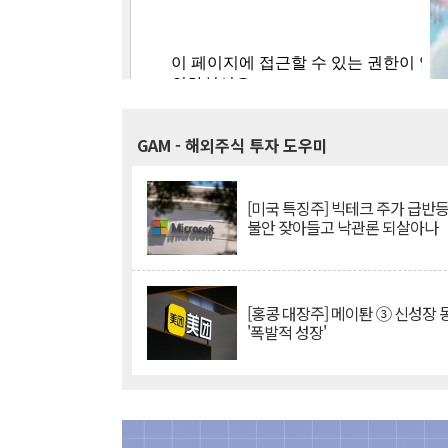
GAM
- 해외주식 투자 도우미
[미국 특징주] 빅테크 주가 급반등..
불안 잦아들고 낙관론 되살아나
[홍콩 대장주] 메이퇀 ③ 신성장
'폭발적 성장'