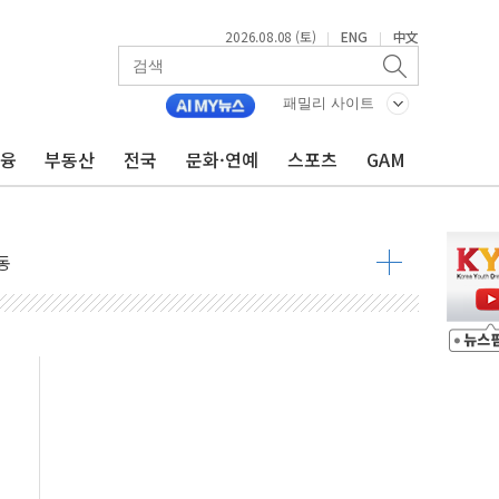
최고치
2026.08.08 (토)
ENG
中文
|
|
 요구
낮아지며 상승… STOXX 600 지수는 나흘 연속 최고치
패밀리 사이트
세
금융
부동산
전국
문화·연예
스포츠
GAM
엘·이란 위협에 맞설 자체 억지력 강화
동
톱'… 美 해상봉쇄 영향
각
체주 '활짝'
스닥 선물 1%대 상승
상 기대 후퇴
·태양광주↑ VS 트레이드데스크·웬디스↓
 끝까지 찾겠다"