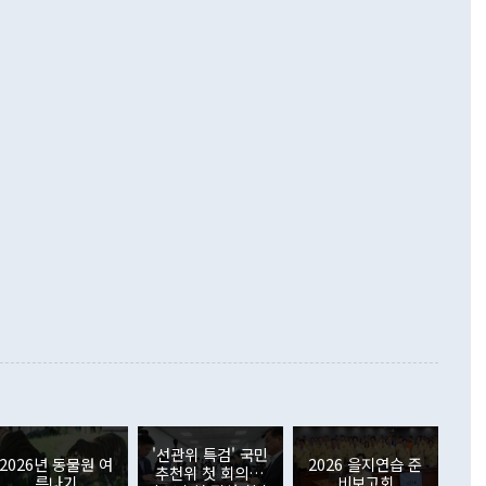
 넘어선 주장 정 장관은 이날 업무보고에서 '한반도 평화공존
)에 이어 두 달 연속 월간 기준 역대 최대 기록을 갈아치웠다.
 설명하면서 이재명 정부 2년차 핵심 과제로 상호 존중·평화
해 상반기 누적 경상수지 흑자는 1910억1000만달러를 기록
·핵 없는 한반도 등 3대 기본 방향을 제시했다. 정 장관은 "대
지 흑자를 견인한 것은 상품수지다. 6월 상품수지는 478억
언어는 멈춰야 한다"면서 주적 용어 대체를 주장했다. 지난 25
 흑자를 기록하며 전월에 이어 역대 최대를 다시 썼다. 국제수
D(완전하고 검증가능하며 되돌릴 수 없는 비핵화) 구도는 이미
수출은 1123억7000만달러로 전년 동월 대비 84.5% 증가하
했다. 또 "현 시점에서 흘러간 선(先)비핵화만 되뇌는 것은
 처음으로 1000억달러를 넘어섰다. 상품수입은 644억8000만
 데 힘이 되지 않는다"고 주장했다. 정 장관은 또 "정전 체제
6% 늘었다. 통관 기준으로는 반도체 수출이 전년 동월 대비
로 바꾸는 논의에 착수하겠다"면서 "북·미 정상회담 견인과
증했고 컴퓨터·주변기기(SSD)는 282.7% 증가했다. IT 품목
화의 동력을 확보하기 위해 최선을 다할 것"이라고 말했다. 하
.4% 늘었으며 비IT 품목도 ▲석유제품(47.5%) ▲화공품
령은 정 장관의 구상에 대부분 제동을 걸었다. 이 대통령은 "평
▲철강제품(17.9%) ▲승용차(6.1%) 등을 중심으로 18.6% 증가
 정치적으로 악용되는 측면이 있다"며 "많이 조심하셔야 한
준 수입은 ▲원자재(30.5%) ▲자본재(35.3%) ▲소비재
다. 북한을 다른 이름으로 불러야 한다는 주장에는 "표현에 꼬
가 모두 늘었다. 서비스수지는 12억9000만달러 적자를 기록해 전
정쟁으로 휘몰아 들어가면 원래 하고자 했던 데에서 오히려 나
000만달러)보다 적자 폭이 확대됐다. 여행수지는 외국인 입국자
래될 수 있다"고 경고했다. 이 대통령은 남북 신뢰 구축을 위해
증료 인상 등에 따른 출국자 감소로 4억4000만달러 흑자를
합의를 선제적으로 복원해야 한다는 정 장관의 주장에 대해서도
지식재산권사용료수지는 전월 흑자에서 4억4000만달러 적자
대로 하는 게 과연 한반도의 평화와 안정에 플러스냐, 결론적
 본원소득수지는 배당소득을 중심으로 32억7000만달러 흑자
이 들 때도 있다"며 부정적으로 반응했다. 조현 외교부 장
월(21억7000만달러)보다 흑자 폭이 확대됐다. 배당소득수지
 사후 브리핑에서 정 장관이 언급한 '4자 회담'에 대해 "이상
이 늘어난 데다 전월 분기배당에 따른 기저효과로 배당지급이
 어떤 희망이라 하더라도 그건 아직 조율되지 않은 방법"이
6000만달러 흑자를 나타냈다. 금융계정 순자산은 6월 중 467
들께서 디스카운트해 주시면 좋겠다"고 선을 그었다. 정 장관
러 증가해 월간 기준 역대 최대 증가 폭을 기록했다. 종전 최대
아 블라디보스토크에서 열리는 '동방경제포럼(EEF)'을 언급하
월(369억9000만달러)을 넘어선 것이다. 직접투자에서는 내국
원에서 (참석을) 검토하고 있다"고 발언한 데 대해서도 조 장관
가 80억1000만달러, 외국인의 국내투자가 46억3000만달러
'선관위 특검' 국민
외교부의 몫"이라며 "아직 거기까지 진도가 나가지 않았다"고
2026년 동물원 여
2026 을지연습 준
. 증권투자에서는 외국인의 국내 주식 매도세가 이어졌다. 외
추천위 첫 회의…
름나기
비보고회
장관이 이날 소개한 대북 구상과 설명은 정부 내 조율을 거치지