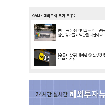
GAM
- 해외주식 투자 도우미
[미국 특징주] 빅테크 주가 급반등..
불안 잦아들고 낙관론 되살아나
[홍콩 대장주] 메이퇀 ③ 신성장
'폭발적 성장'