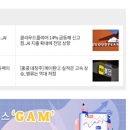
Mute
.AI
클라우드플레어 14% 급등해 신고
점...AI 지출 확대에 전망 상향
 동력의
[홍콩 대장주] 메이퇀② 실적은 고속 상
승, 밸류는 역대 저점