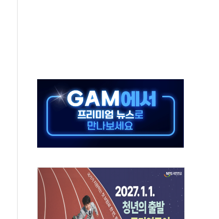
터보트 전복…1명 사망·1명 실종
의 날 참석..."국제적 시민 연대로 목소리 내야"
 실종 60대 나흘만에 숨진 채 발견
 살해 10대 아들 체포
' 받아친 정청래…제주 연설서 신경전 고조
지시…與 "적극 환영"·野 "졸속 국정"