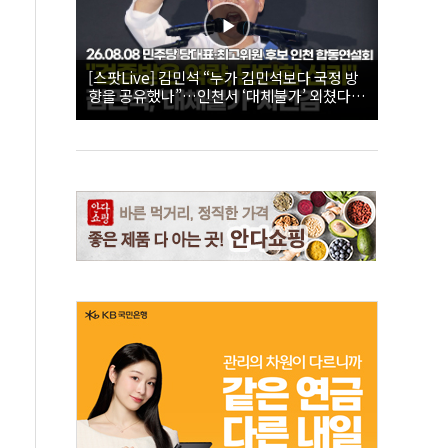
[스팟Live] 김민석 “누가 김민석보다 국정 방
향을 공유했나”…인천서 ‘대체불가’ 외쳤다 |
26.08.08 더불어민주당 당대표·최고위원 후
보 인천 합동연설회