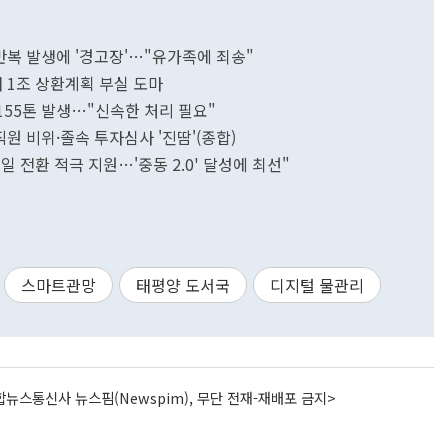
반복 발생에 '경고장'…"유가족에 죄송"
 1조 상환계획 부실 도마
4155톤 발생…"신속한 처리 필요"
직원 비위·졸속 투자심사 '진땀'(종합)
 전환 적극 지원…'중동 2.0' 달성에 최선"
스마트관망
태평양 도서국
디지털 물관리
뉴스통신사 뉴스핌(Newspim), 무단 전재-재배포 금지>