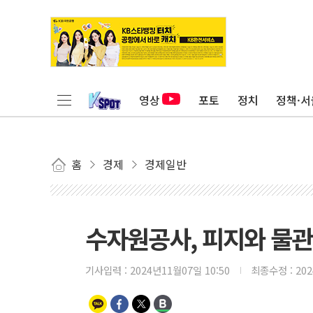
영상
포토
정치
정책·서
홈
경제
경제일반
수자원공사, 피지와 물관
기사입력 :
2024년11월07일 10:50
최종수정 :
20