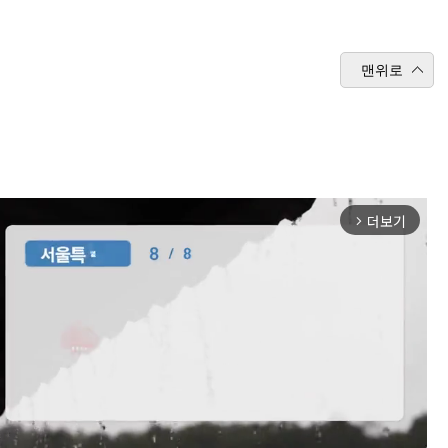
맨위로
더보기
arrow_forward_ios