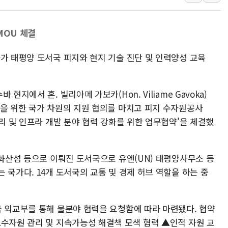
여수 오동도 인근 해상서 모
추미애, '위안부' 피해자 기림
MOU 체결
인천 선재도 갯벌서 해루질 중
가 태평양 도서국 피지와 현지 기술 진단 및 인력양성 교육
인천서 말다툼 중 어머니 흉기
'화합' 꺼낸 김민석에 '뻔뻔
李대통령, ISA 개편 재검토 
현지에서 혼. 빌리아메 가보카(Hon. Viliame Gavoka)
결을 위한 국가 차원의 지원 협의를 마치고 피지 수자원공사
 수자원 관리 및 인프라 개발 분야 협력 강화를 위한 업무협약'을 체결했
 화산섬 등으로 이뤄진 도서국으로 유엔(UN) 태평양사무소 등
 국가다. 14개 도서국의 교통 및 경제 허브 역할을 하는 중
국 외교부를 통해 물분야 협력을 요청함에 따라 마련됐다. 협약
▲수자원 관리 및 지속가능성 해결책 모색 협력 ▲인적 자원 교