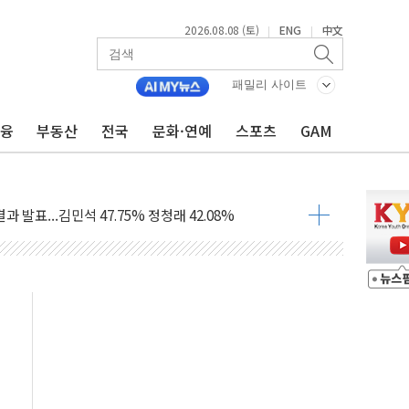
2026.08.08 (토)
ENG
中文
|
|
산사태 주의보'...경북도, 호우 피해·통제구간 없어
%p' 차 재역전 성공...金 45.42% vs 鄭 44.56%
패밀리 사이트
·정청래·김민석 당대표 후보
금융
부동산
전국
문화·연예
스포츠
GAM
 정청래에 승리...47.75% vs 42.08%
과 발표...김민석 47.75% 정청래 42.08%
표...김민석 45.09% 정청래 43.27% 송영길 11.63%
표...김민석 52.64% 정청래 39.89% 송영길 7.47%
0~8.14)
…공습 한계·탄약 부족 현실화
50㎜ 폭우…강원 동해안 강한 비 이어져
 환경미화원 수거차에 치여 사망
동…60대 남성 2명 숨져
보는 일 없게"…'결혼 페널티' 22개 과제 손본다