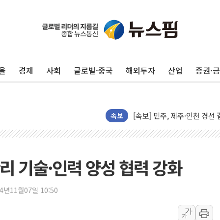
울진·영덕 '호우특보'-포항 '
[종합] 김민석, 정청래에 '0.86
인천 합동연설회 나선 송영길
울
경제
사회
글로벌·중국
해외투자
산업
증권·
김민석, 2주차 제주·인천 경선서
인사하는 김민석 당대표 후보
[속보] 민주, 제주·인천 경선 결
[속보] 민주, 인천 경선 결과 발
속보
[속보] 민주, 제주 경선 결과 발
이번주 국내 주요 금융일정(8.1
美, 이란전 출구전략 만지작
리 기술·인력 양성 협력 강화
강릉·동해·삼척 시간당 최대 
폐기물 수거하다 참변…60대
24년11월07일 10:50
서울 중랑구 주택가서 흉기 난
가
가
李대통령 "결혼 때문에 손해 