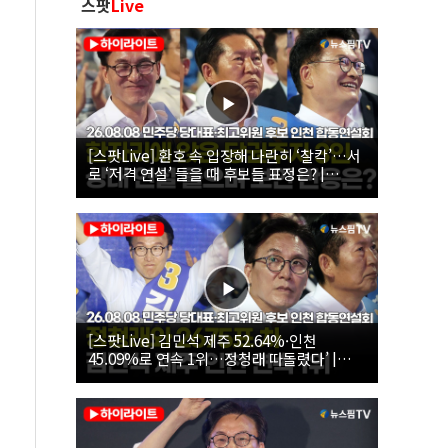
스팟
Live
[스팟Live] 환호 속 입장해 나란히 ‘찰칵’…서
로 ‘저격 연설’ 들을 때 후보들 표정은? |
26.08.08 더불어민주당 당대표·최고위원 후
보 인천 합동연설회
[스팟Live] 김민석 제주 52.64%·인천
45.09%로 연속 1위…정청래 따돌렸다’ |
26.08.08 더불어민주당 당대표·최고위원 후
보 인천 합동연설회