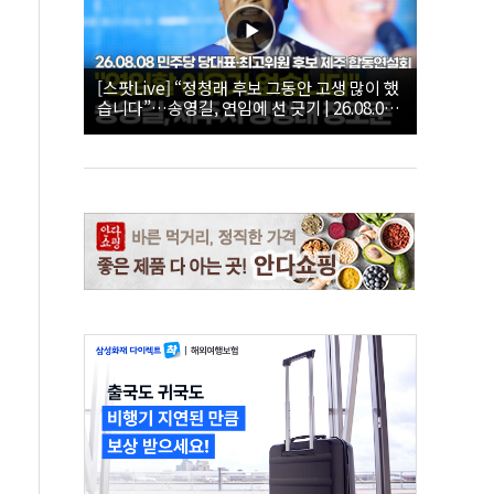
[스팟Live] “정청래 후보 그동안 고생 많이 했
습니다”…송영길, 연임에 선 긋기 | 26.08.08
더불어민주당 당대표·최고위원 후보 제주 합
동연설회