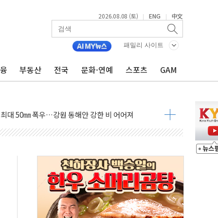
2026.08.08 (토)
ENG
中文
|
|
패밀리 사이트
금융
부동산
전국
문화·연예
스포츠
GAM
(8.10~8.14)
만지작…공습 한계·탄약 부족 현실화
 최대 50㎜ 폭우…강원 동해안 강한 비 어어져
…60대 환경미화원 수거차에 치여 사망
흉기 난동…60대 남성 2명 숨져
손해 보는 일 없게"…'결혼 페널티' 22개 과제 손본다
서 모터보트 전복…1명 사망·1명 실종
자 기림의 날 참석..."국제적 시민 연대로 목소리 내야"
질 중 실종 60대 나흘만에 숨진 채 발견
 흉기 살해 10대 아들 체포
 '뻔뻔' 받아친 정청래…제주 연설서 신경전 고조