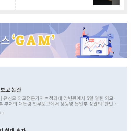
보고 논란
] 유신모 외교전문기자 = 청와대 영빈관에서 5일 열린 외교·
부 부처의 대통령 업무보고에서 정동영 통일부 장관의 '한반도
 구상'과 업무보고 발언이 논란을 빚고 있다. 이날 정 장관의
10
정부 내 조율을 거치지 않은 사안을 정책으로 추진하겠다고 공
는가 하면 사실 관계에 맞지 않은 설명도 있었다. 이재명 대통
로 신중을 기해 달라고 경고했고, 조현 외교부 장관은 '이상
지 최대 흑자