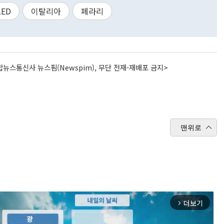
LED
이탈리아
페라리
뉴스통신사 뉴스핌(Newspim), 무단 전재-재배포 금지>
맨위로
더보기
arrow_forward_ios