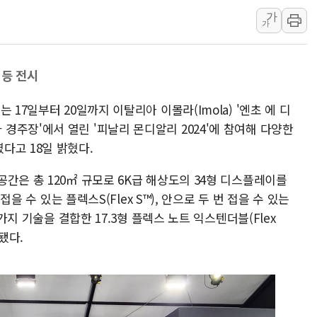
가
李대통령, ISA 개편 
가
동해중부 전 해상 풍랑
연일 폭염에 온열질환 
 등 전시
中 전방위 아파트 부양
인제 용대리 계곡서 수
 17일부터 20일까지 이탈리아 이몰라(Imola) '엔초 에 디
동해시, 11~14일 '
 자동차 경주장'에서 열린 '피날리 몬디알리 2024'에 참여해 다양한
강원 중·남부 동해안 
다고 18일 밝혔다.
청양 밭에서 일하던 9
간은 총 120㎡ 규모로 6K급 해상도의 34형 디스플레이를
폭염에 車 운전면허 기
접을 수 있는 플렉스S(Flex S™), 안으로 두 번 접을 수 있는
 가지 기술을 결합한 17.3형 플렉스 노트 익스텐더블(Flex
시됐다.