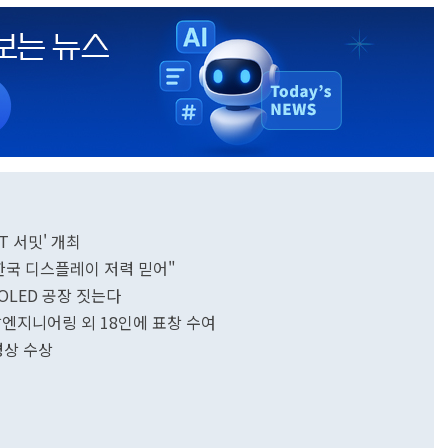
성 OLED IT 서밋' 개최
한국 디스플레이 저력 믿어"
OLED 공장 짓는다
탑엔지니어링 외 18인에 표창 수여
령상 수상