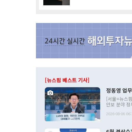
[뉴스핌 베스트 기사]
정동영 업무
[서울=뉴스핌
안보 분야 정
평화공존 발전
2026-08-06 06:
발언 중에는 
언한 것이 있
령은 공개적으
6월 경상수