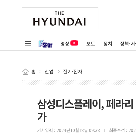
영상
포토
정치
정책·서
홈
산업
전기·전자
삼성디스플레이, 페라리 
가
기사입력 :
2024년10월18일 09:38
최종수정 :
20