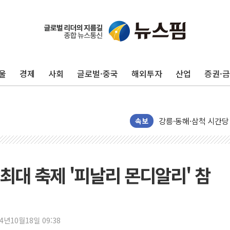
울
경제
사회
글로벌·중국
해외투자
산업
증권·
이번주 국내 주요 금융일정
美, 이란전 출구전략 
강릉·동해·삼척 시간당
폐기물 수거하다 참변
속보
서울 중랑구 주택가서 
李대통령 "결혼 때문에 
여수 오동도 인근 해상
최대 축제 '피날리 몬디알리' 참
추미애, '위안부' 피해
인천 선재도 갯벌서 해루
인천서 말다툼 중 어머니
24년10월18일 09:38
'화합' 꺼낸 김민석에