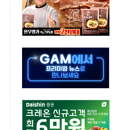
재검토 지시…與 "적극 환영"·野 "졸속 국정"
주의보…10일까지 최대 3.5m 높은 물결
사망 23명…정부, 비상대응기구 가동
, 수도 베이징도 부동산 규제 철폐
위 상승으로 피서객 7명 고립…전원 구조
별똥별 멍' 운영…페르세우스 유성우 관측
시간당 50mm 이상 폭우…호우경보 발효
0대 숨져…온열질환 여부 조사
능시험 오전 집중 편성…체감온도 38도 넘으면 중단