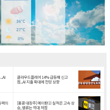
Mute
.AI
클라우드플레어 14% 급등해 신고
점...AI 지출 확대에 전망 상향
 동력의
[홍콩 대장주] 메이퇀② 실적은 고속 상
승, 밸류는 역대 저점