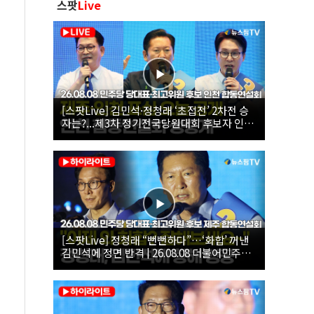
스팟
Live
[스팟Live] 김민석·정청래 ‘초접전’ 2차전 승
자는?...제3차 정기전국당원대회 후보자 인천
합동연설회 생중계 | 26.08.08
[스팟Live] 정청래 “뻔뻔하다”…‘화합’ 꺼낸
김민석에 정면 반격 | 26.08.08 더불어민주당
당대표·최고위원 후보 제주 합동연설회