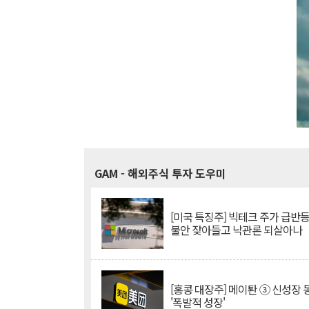
GAM
- 해외주식 투자 도우미
[미국 특징주] 빅테크 주가 급반등..
불안 잦아들고 낙관론 되살아나
[홍콩 대장주] 메이퇀 ③ 신성장
'폭발적 성장'