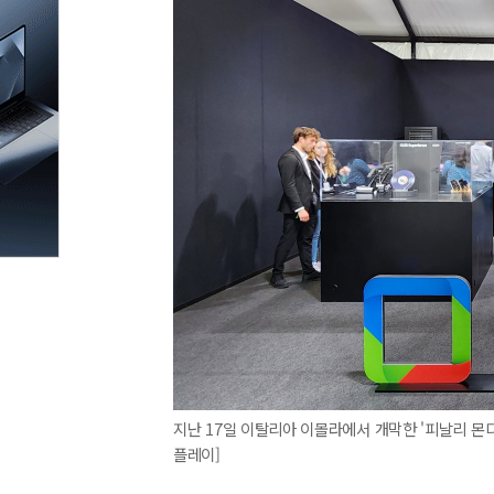
지난 17일 이탈리아 이몰라에서 개막한 '피날리 몬디
플레이]