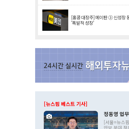
[홍콩 대장주] 메이퇀 ③ 신성장
'폭발적 성장'
[뉴스핌 베스트 기사]
정동영 업무
[서울=뉴스핌
안보 분야 정