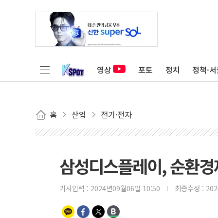
영상
포토
정치
정책·서
홈
산업
전기·전자
삼성디스플레이, 순환경
기사입력 :
2024년09월06일 10:50
최종수정 :
20