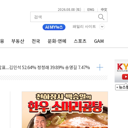
2026.08.08 (토)
ENG
中文
|
|
패밀리 사이트
금융
부동산
전국
문화·연예
스포츠
GAM
과 발표...김민석 47.75% 정청래 42.08%
표...김민석 45.09% 정청래 43.27% 송영길 11.63%
표...김민석 52.64% 정청래 39.89% 송영길 7.47%
0~8.14)
…공습 한계·탄약 부족 현실화
50㎜ 폭우…강원 동해안 강한 비 이어져
 환경미화원 수거차에 치여 사망
동…60대 남성 2명 숨져
보는 일 없게"…'결혼 페널티' 22개 과제 손본다
터보트 전복…1명 사망·1명 실종
의 날 참석..."국제적 시민 연대로 목소리 내야"