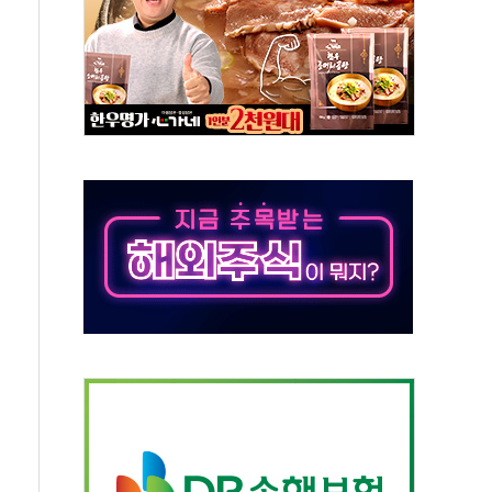
 실종 60대 나흘만에 숨진 채 발견
 살해 10대 아들 체포
' 받아친 정청래…제주 연설서 신경전 고조
지시…與 "적극 환영"·野 "졸속 국정"
10일까지 최대 3.5m 높은 물결
23명…정부, 비상대응기구 가동
 베이징도 부동산 규제 철폐
승으로 피서객 7명 고립…전원 구조
 멍' 운영…페르세우스 유성우 관측