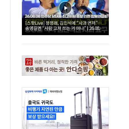
[스팟Live] 정청래, 김민석에 “사과 먼저”…
송영길엔 “사람 고쳐 쓰는 거 아냐” | 26.08.08
더불어민주당 당대표·최고위원 후보 인천 합
동연설회