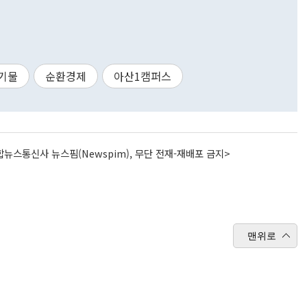
기물
순환경제
아산1캠퍼스
뉴스통신사 뉴스핌(Newspim), 무단 전재-재배포 금지>
맨위로