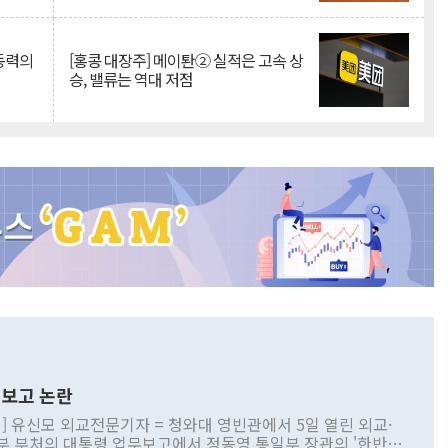
 동력의
[홍콩 대장주] 메이퇀② 실적은 고속 상
승, 밸류는 역대 저점
보고 논란
] 유신모 외교전문기자 = 청와대 영빈관에서 5일 열린 외교·
부 부처의 대통령 업무보고에서 정동영 통일부 장관의 '한반도