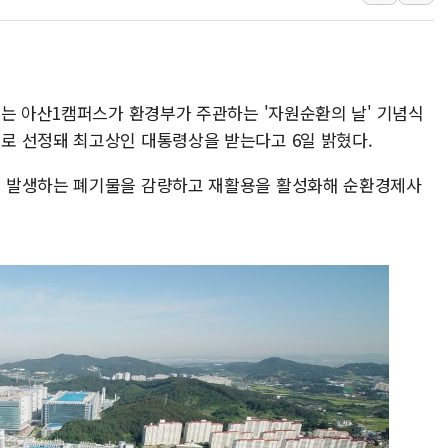
인천 선재도 갯벌서 해루질 중
인천서 말다툼 중 어머니 흉기
'화합' 꺼낸 김민석에 '뻔뻔
이는 아산1캠퍼스가 환경부가 주관하는 '자원순환의 날' 기념식
李대통령, ISA 개편 재검토 
로 선정돼 최고상인 대통령상을 받는다고 6일 밝혔다.
동해중부 전 해상 풍랑주의보…
연일 폭염에 온열질환 사망 
 발생하는 폐기물을 감량하고 재활용을 활성화해 순환경제사
中 전방위 아파트 부양, 수도
인제 용대리 계곡서 수위 상
동해시, 11~14일 '별똥별