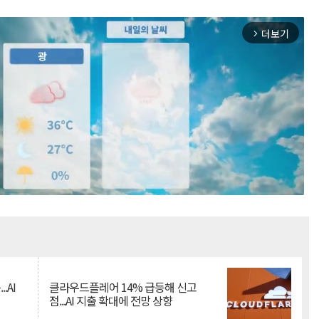
더보기
arrow_forward_ios
Mute
.AI
클라우드플레어 14% 급등해 신고
점...AI 지출 확대에 전망 상향