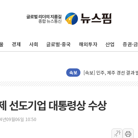
울
경제
사회
글로벌·중국
해외투자
산업
증권·
[속보] 민주, 제주·인천 경선 결
[속보] 민주, 인천 경선 결과 발
[속보] 민주, 제주 경선 결과 발
이번주 국내 주요 금융일정(8.1
속보
美, 이란전 출구전략 만지작
강릉·동해·삼척 시간당 최대 
폐기물 수거하다 참변…60대
제 선도기업 대통령상 수상
서울 중랑구 주택가서 흉기 난
李대통령 "결혼 때문에 손해 
24년09월06일 10:50
여수 오동도 인근 해상서 모
가
가
추미애, '위안부' 피해자 기림