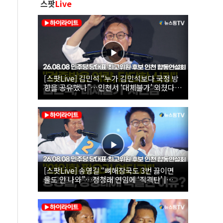
스팟
Live
[스팟Live] 김민석 “누가 김민석보다 국정 방
향을 공유했나”…인천서 ‘대체불가’ 외쳤다 |
26.08.08 더불어민주당 당대표·최고위원 후
보 인천 합동연설회
[스팟Live] 송영길 “뼈해장국도 3번 끓이면
물도 안 나와”…정청래 연임에 ‘직격탄’ |
26.08.08 더불어민주당 당대표·최고위원 후
보 인천 합동연설회