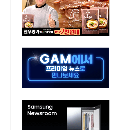
으로 나토 회원국 공격 검토… 거짓 깃발 작전"
 재회…로봇·AI 데이터센터·모빌리티 구체화
나·아이온큐·도어대시↑ VS 샌디스크·피그마·앱러빈↓
급 반대…상법·자본시장법 개정 논의"
주 차익실현 속 혼조세...웨스턴디지털·샌디스크↓
사에 긴급 안보 점검회의