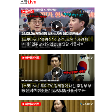
스팟
Live
[스팟Live] *풀영상* 이준석, 보완수사권 폐
지에 "민주당 개악입법, 불안감 가중시켜"｜
26.08.06 개혁신당 보완수사권 폐지 토론회
[스팟Live] '투미TV' 김제경이 내린 李정부 부
동산 정책 점수는? | 26.08.06 서울시 부동산
대토론회