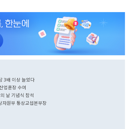
담 3배 이상 늘었다
 동탑산업훈장 수여
의 날 기념식 참석
통상자원부 통상교섭본부장