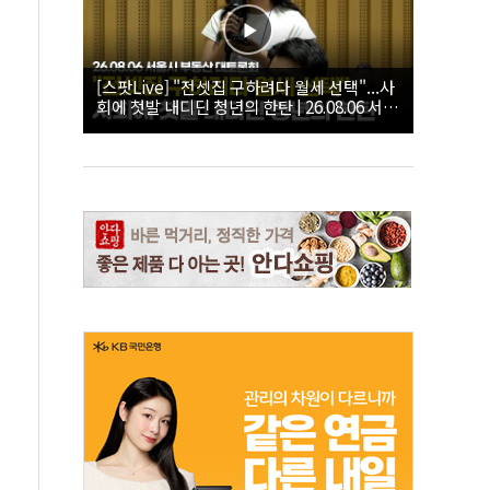
[스팟Live] "전셋집 구하려다 월세 선택"...사
회에 첫발 내디딘 청년의 한탄 | 26.08.06 서울
시 부동산 대토론회