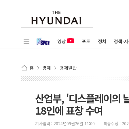
영상
포토
정치
정책·서
홈
경제
경제일반
산업부, '디스플레이의 
18인에 표창 수여
기사입력 :
2024년09월26일 11:00
최종수정 :
20