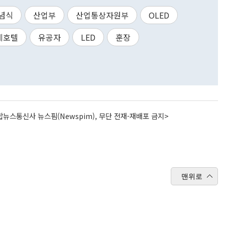
념식
산업부
산업통상자원부
OLED
데호텔
유공자
LED
훈장
뉴스통신사 뉴스핌(Newspim), 무단 전재-재배포 금지>
맨위로