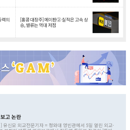
 동력의
[홍콩 대장주] 메이퇀② 실적은 고속 상
승, 밸류는 역대 저점
보고 논란
] 유신모 외교전문기자 = 청와대 영빈관에서 5일 열린 외교·