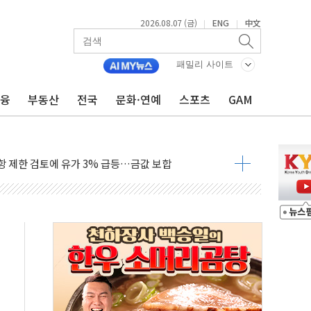
2026.08.07 (금)
ENG
中文
|
|
행정명령 서명…출생시민권 제한 재시동
군수품 부족설 일축 "막대한 무기 보유"
패밀리 사이트
 귀환 조짐에 전월세시장 '긴장'
금융
부동산
전국
문화·연예
스포츠
GAM
교환·재매수·다운사이징 '저울질'
어…다음 과제는 '외형 확대'
항 제한 검토에 유가 3% 급등…금값 보합
다우 5거래일 랠리 '마침표'
합의 막바지.."美와 직접 협상 없어"
·김민석 후보 - 8월 7일
2차 회의…주택 공급 대책 막바지 조율할 듯
자회견·주요 정당 - 8월 7일
통항 제한 추진…美 "통행 막을 권한 없어"
분 상승… "2분기 기업 순이익 21% 증가" 전망