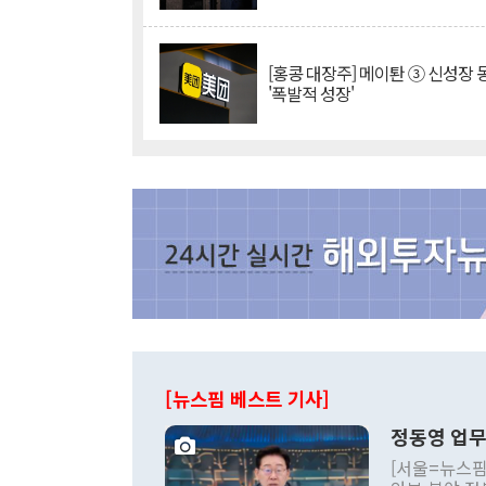
[홍콩 대장주] 메이퇀 ③ 신성장
'폭발적 성장'
[뉴스핌 베스트 기사]
정동영 업무
[서울=뉴스핌