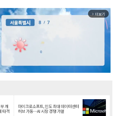
더보기
arrow_forward_ios
Mute
뇌부 개
마이크로소프트, 인도 최대 데이터센터
에 타격
허브 가동…AI 시장 경쟁 가열