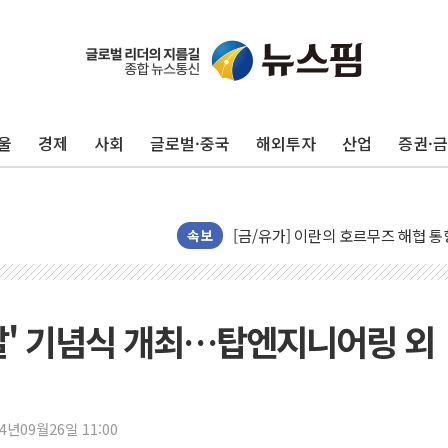
트럼프, '원정출산 시민권 차단' 
트럼프 "이란전 조만간 끝날 것"…
"세금 부담 덜자"…비거주 1주택자
울
경제
사회
글로벌·중국
해외투자
산업
증권·
세금 부담 커진 고가 1주택자…맞
현대리바트, 원가 개선으로 실적 방
[금/유가] 이란의 호르무즈 해협 통
뉴욕증시, 유가·금리 부담에 하락…
속보
이란, 오만과 호르무즈 해협 재개방 
[민주 당권주자 일정] 송영길·정청래
李대통령, 오늘 부동산 정책 점검 
날' 기념식 개최…탑엔지니어링 외
[오늘의 정치일정] 8월 7일(금)
[오늘의 국회일정] 상임위·세미나·기
이란, 美·이스라엘 선박 호르무즈 
24년09월26일 11:00
유럽증시, 견조한 실적 소화하며 대부