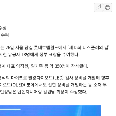
가
리투아니아 국방 "러, 우크라 드론
가
구광모, 내주 실리콘밸리서 젠슨 황
뉴욕증시 개장 전 특징주...모더
수상
김정관 장관 "영업이익 N% 성과
 수여
뉴욕증시 프리뷰, 미 주가선물 AI
청와대, 북한 단거리 탄도미사일 발
는 26일 서울 잠실 롯데호텔월드에서 '제15회 디스플레의 날'
지한 유공자 18명에게 정부 표창을 수여했다.
 대표 임직원, 일가족 등 약 350명이 참석했다.
식의 마이크로 발광다이오드(LED) 검사 장비를 개발해 향후
오드(OLED) 분야에서도 접합 장비를 개발하는 등 소재·부
 인정받은 탑엔지니어링 김원남 회장이 수상했다.