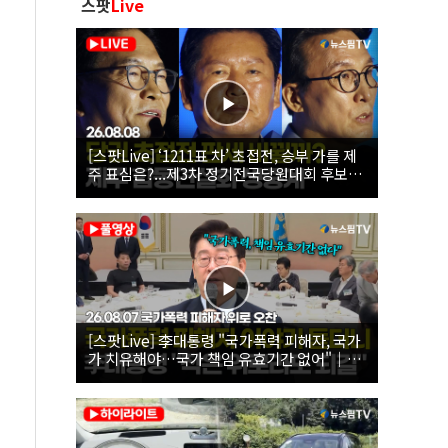
스팟
Live
[스팟Live] ‘1211표 차’ 초접전, 승부 가를 제
주 표심은?...제3차 정기전국당원대회 후보자
제주 합동연설회 생중계 | 26.08.08
[스팟Live] 李대통령 "국가폭력 피해자, 국가
가 치유해야…국가 책임 유효기간 없어"｜
26.08.07 국가폭력 피해자 위로 오찬