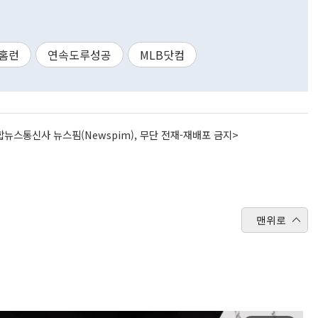
4홈런
연속도루성공
MLB닷컴
뉴스통신사 뉴스핌(Newspim), 무단 전재-재배포 금지>
맨위로