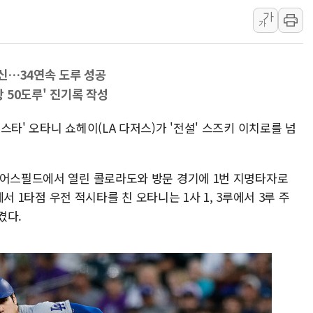
가
미 연준 매파 기세 꺾이나…고용 감소에 9월 동결 전망 우
가
[종합] 이슬람 수니파 3국, '공동방위협정' 체결… 이스라
트럼프, 백신·자폐증 행정명령 검토…"이르면 다음 주"
경신…34연속 도루 성공
美 항소법원, 백악관 무도회장 공사 중단 명령…트럼프 제
왕 50도루' 진기록 작성
이란 핵심 원유 수출항 '하르그섬', 최근 1주일 이상 '올스
美 고용 쇼크에 엔화 장중 급등…시장은 "또 개입했나" 촉
타' 오타니 쇼헤이(LA 다저스)가 '전설' 스즈키 이치로를 넘
쿠어스필드에서 열린 콜로라도와 방문 경기에 1번 지명타자로
에서 1타점 우전 적시타를 친 오타니는 1사 1, 3루에서 3루 주
켰다.