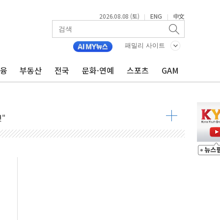
2026.08.08 (토)
ENG
中文
|
|
 발효
패밀리 사이트
8도 넘으면 중단
금융
부동산
전국
문화·연예
스포츠
GAM
해소될 듯
것"
지대' 우려
타진
청래 '격차 확대'
최고치
 요구
낮아지며 상승… STOXX 600 지수는 나흘 연속 최고치