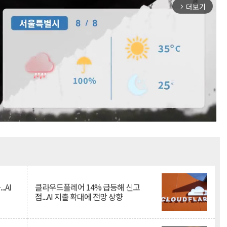
더보기
arrow_forward_ios
Mute
.AI
클라우드플레어 14% 급등해 신고
점...AI 지출 확대에 전망 상향