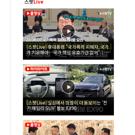
스팟
Live
[스팟Live] 李대통령 "국가폭력 피해자, 국가
가 치유해야…국가 책임 유효기간 없어"｜
26.08.07 국가폭력 피해자 위로 오찬
[스팟Live] 일상에서 장점이 더 돋보이는 '전
기 패밀리 SUV' 볼보 EX90