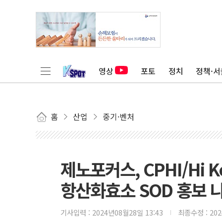
영상
포토
정치
정책·서
홈
산업
중기·벤처
제노포커스, CPHI/Hi K
항산화효소 SOD 홍보 
기사입력 :
2024년08월28일 13:43
최종수정 :
20