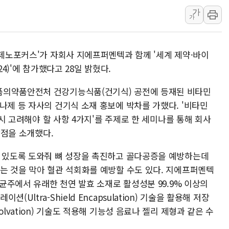
가
랩지노믹스 "디엑솜과 美 암
가
보로노이, 폐암 치료제 'VRN
푸본현대생명, 육군 3군단과
'제노포커스'가 자회사 지에프퍼멘텍과 함께 '세계 제약·바이
교보생명, '교보K-맞춤건강
024)'에 참가했다고 28일 밝혔다.
벼랑 끝 선 '동전주' 무더기
1순위보다 낮은 특별공급 
품의약품안전처 건강기능식품(건기식) 공전에 등재된 비타민
나제 등 자사의 건기식 소재 홍보에 박차를 가했다. '비타민
반드시 고려해야 할 사항 4가지'를 주제로 한 세미나를 통해 회사
장점을 소개했다.
수 있도록 도와줘 뼈 성장을 촉진하고 골다공증을 예방하는데
이는 것을 막아 혈관 석회화를 예방할 수도 있다. 지에프퍼멘텍
 균주에서 유래한 천연 발효 소재로 활성성분 99.9% 이상의
Ultra-Shield Encapsulation) 기술을 활용해 저장
lvation) 기술도 적용해 기능성 음료나 젤리 제형과 같은 수