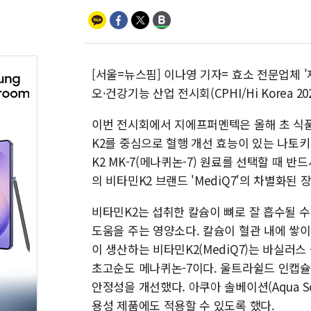
[서울=뉴스핌] 이나영 기자= 효소 전문업체 
오·건강기능 산업 전시회(CPHI/Hi Korea 2
이번 전시회에서 지에프퍼멘텍은 올해 초 식
K2를 중심으로 혈행 개선 효능이 있는 나토키
K2 MK-7(메나퀴논-7) 원료를 선택할 때 
의 비타민K2 브랜드 'MediQ7'의 차별화된 
비타민K2는 섭취한 칼슘이 뼈로 잘 흡수될 
도움을 주는 영양소다. 칼슘이 혈관 내에 쌓
이 생산하는 비타민K2(MediQ7)는 바실러스
초고순도 메나퀴논-7이다. 울트라쉴드 인캡슐레이션(
안정성을 개선했다. 아쿠아 솔베이션(Aqua So
용성 제품에도 적용할 수 있도록 했다.