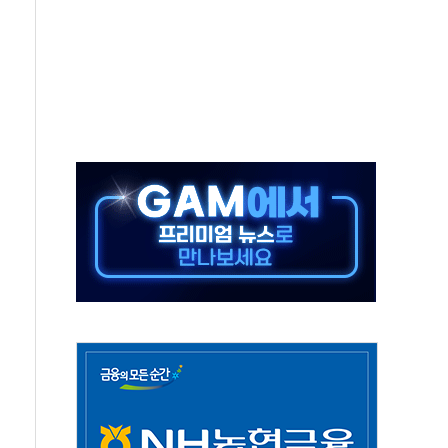
 진단 분야 독점 라이선스 계약"
11' 캐나다 IND 신청
 군 장병 금융교육·전역 지원 협약
보험' 6개월 배타적사용권 획득
 상폐 위기…관리종목 우려 지정예고 총 63개
경쟁률… 실수요자 관심