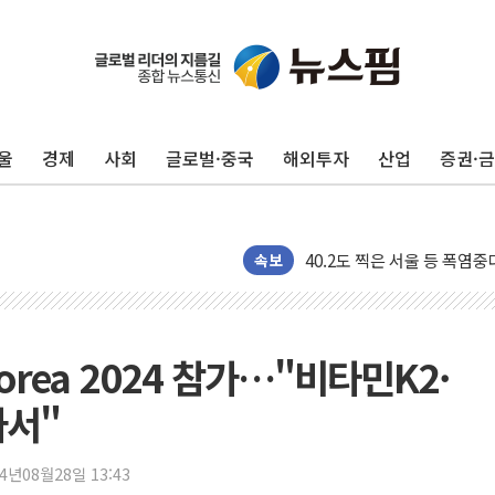
후티 반군, 예멘 정부군과 
42.5도 역대급 폭염…동물
경찰, 9월부터 '가족 사건'
울
경제
사회
글로벌·중국
해외투자
산업
증권·
포스코홀딩스, 포스코인터·D
태국 학교서 중학생 총기 난사
40.2도 찍은 서울 등 폭염
"文정부 악몽 재현 안돼"..
속보
신세계사이먼 '대구 프리미엄 
李대통령, 호우 피해 경북 
'변기 수리' 집주인에게 흉기
orea 2024 참가…"비타민K2·
워트, 상반기 영업이익 30
나서"
프롬바이오, 10일 거래 재
NH농협생명, 농작업 중 온
24년08월28일 13:43
아바코, 2분기 매출 120억원