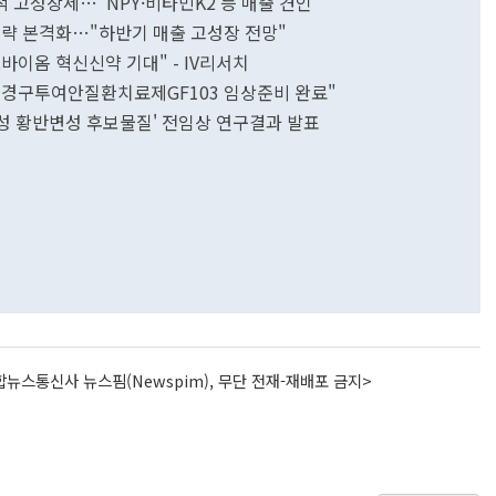
 고성장세…"NPY·비타민K2 등 매출 견인"
공략 본격화…"하반기 매출 고성장 전망"
바이옴 혁신신약 기대" - IV리서치
."경구투여안질환치료제GF103 임상준비 완료"
인성 황반변성 후보물질' 전임상 연구결과 발표
뉴스통신사 뉴스핌(Newspim), 무단 전재-재배포 금지>