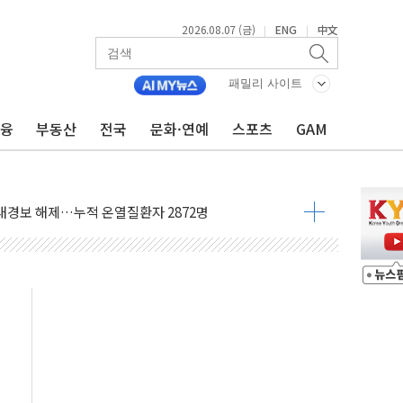
2026.08.07 (금)
ENG
中文
|
|
사우디 동시 공격… 위기 고조되는 또 다른 중동 화약고
들도 특별식으로 여름나기 [뉴스핌 줌인]
패밀리 사이트
 못 맡는다…상피제 실시
금융
부동산
전국
문화·연예
스포츠
GAM
X 지분 일부 매각
...최소 7명 사망
중대경보 해제…누적 온열질환자 2872명
.李 부동산 세제안에 與 내부서 '총선·대선 직격탄' 우려
아울렛' 건립 '본궤도'
안동·의성 특별재난지역 선포
 휘두른 30대 세입자…경찰, 현행범 체포
억원
개…"재무구조 개편"
열질환 보장…폭염기 신속 보상 강화