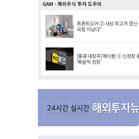
GAM
- 해외주식 투자 도우미
프론트도어 ② 사상 최고가 경신
곡점 지났다"
[홍콩 대장주] 메이퇀 ③ 신성장
'폭발적 성장'