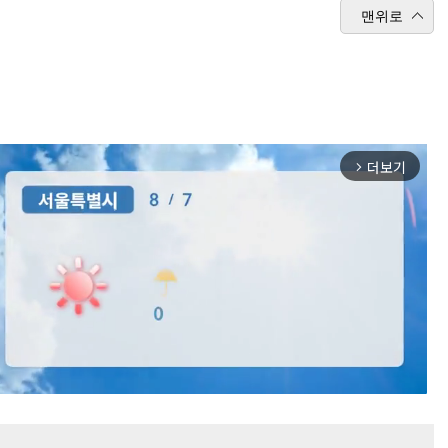
맨위로
더보기
arrow_forward_ios