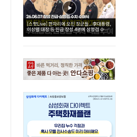
[스팟Live] 한자리에 모인 장군들...李대통령,
이상렬 대장 등 진급 장성 4명에 삼정검 수치
직접 수여｜26.08.07 장성 진급·삼정검 수치
수여식