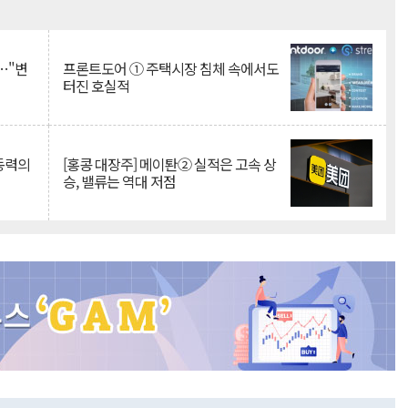
Mute
…"변
프론트도어 ① 주택시장 침체 속에서도
터진 호실적
 동력의
[홍콩 대장주] 메이퇀② 실적은 고속 상
승, 밸류는 역대 저점