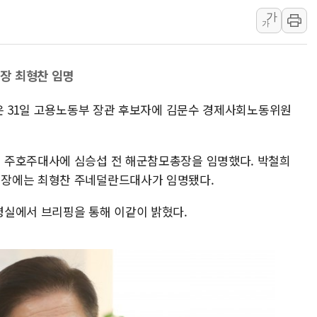
가
청양 밭에서 일하던 9
가
폭염에 車 운전면허 기
李대통령, 'ISA·주가
장 최형찬 임명
'호우 특보' 경북 울진 
주말 무더위·열대야 
령은 31일 고용노동부 장관 후보자에 김문수 경제사회노동위원
오세훈 "용산공원 주택
 주호주대사에 심승섭 전 해군참모총장을 임명했다. 박철희
원장에는 최형찬 주네덜란드대사가 임명됐다.
령실에서 브리핑을 통해 이같이 밝혔다.