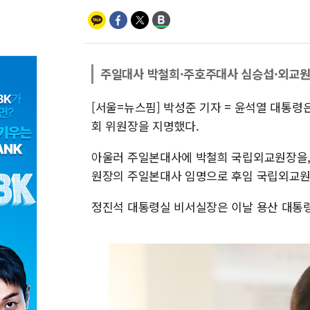
주일대사 박철희·주호주대사 심승섭·외교원
[서울=뉴스핌] 박성준 기자 = 윤석열 대통
회 위원장을 지명했다.
아울러 주일본대사에 박철희 국립외교원장을,
원장의 주일본대사 임명으로 후임 국립외교
정진석 대통령실 비서실장은 이날 용산 대통