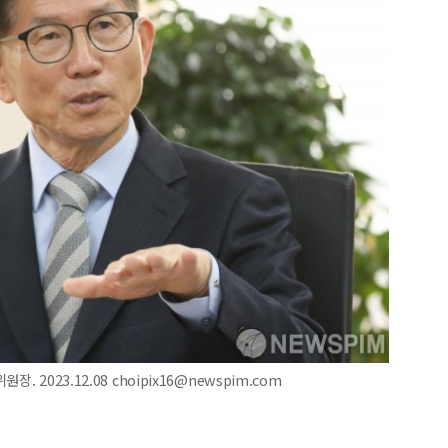
2023.12.08 choipix16@newspim.com