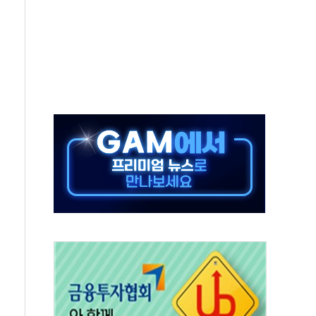
0대 숨져…온열질환 여부 조사
능시험 오전 집중 편성…체감온도 38도 넘으면 중단
누르기 방지법' 전면 재검토 지시
시간당 20~30mm 강한 비...가뭄 해소될 듯
지속…내륙 곳곳 소나기
 검토, 민주당 스스로 원칙 뒤집는 것"