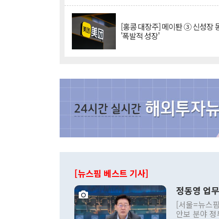
[홍콩 대장주] 메이퇀 ③ 신성장
'폭발적 성장'
[뉴스핌 베스트 기사]
정동영 업무
[서울=뉴스핌
안보 분야 정