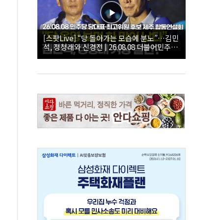
[스팟Live] “당 돌아가는 모습에 분노”…김민
석, 정청래와 신경전 | 26.08.08 더불어민주당
당대표·최고위원 후보 제주 합동연설회