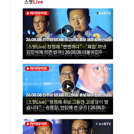
스팟
Live
[스팟Live] 정청래 “뻔뻔하다”…‘화합’ 꺼낸
김민석에 정면 반격 | 26.08.08 더불어민주당
당대표·최고위원 후보 제주 합동연설회
[스팟Live] “정청래 후보 그동안 고생 많이 했
습니다”…송영길, 연임에 선 긋기 | 26.08.08
더불어민주당 당대표·최고위원 후보 제주 합
동연설회