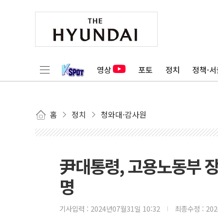
영상
포토
정치
정책·서
홈
정치
청와대·감사원
尹대통령, 고용노동부 장
명
기사입력 :
2024년07월31일 10:32
최종수정 :
20