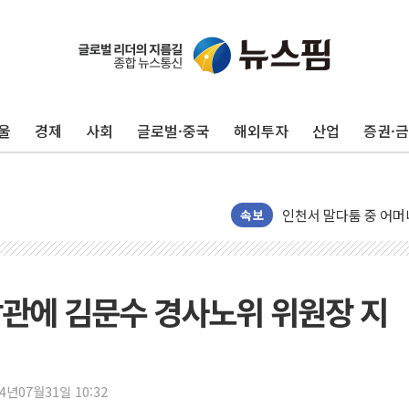
서울 중랑구 주택가서 
李대통령 "결혼 때문에 
여수 오동도 인근 해상
울
경제
사회
글로벌·중국
해외투자
산업
증권·
추미애, '위안부' 피해
인천 선재도 갯벌서 해루
인천서 말다툼 중 어머니
'화합' 꺼낸 김민석에
속보
李대통령, ISA 개편 
동해중부 전 해상 풍랑
연일 폭염에 온열질환 
관에 김문수 경사노위 위원장 지
中 전방위 아파트 부양
인제 용대리 계곡서 수
동해시, 11~14일 '
24년07월31일 10:32
강원 중·남부 동해안 