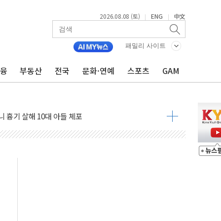
2026.08.08 (토)
ENG
中文
|
|
흉기 난동…60대 남성 2명 숨져
손해 보는 일 없게"…'결혼 페널티' 22개 과제 손본다
패밀리 사이트
서 모터보트 전복…1명 사망·1명 실종
금융
부동산
전국
문화·연예
스포츠
GAM
자 기림의 날 참석..."국제적 시민 연대로 목소리 내야"
질 중 실종 60대 나흘만에 숨진 채 발견
 흉기 살해 10대 아들 체포
 '뻔뻔' 받아친 정청래…제주 연설서 신경전 고조
재검토 지시…與 "적극 환영"·野 "졸속 국정"
주의보…10일까지 최대 3.5m 높은 물결
사망 23명…정부, 비상대응기구 가동
, 수도 베이징도 부동산 규제 철폐
위 상승으로 피서객 7명 고립…전원 구조
별똥별 멍' 운영…페르세우스 유성우 관측
시간당 50mm 이상 폭우…호우경보 발효