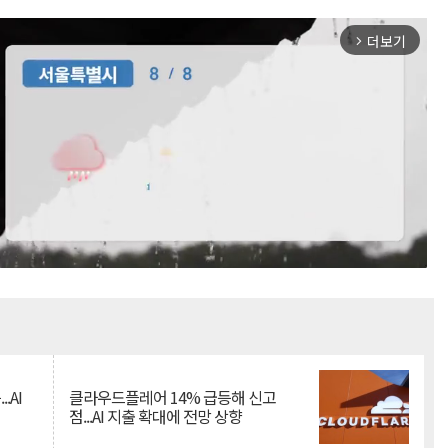
더보기
arrow_forward_ios
Mute
.AI
클라우드플레어 14% 급등해 신고
점...AI 지출 확대에 전망 상향