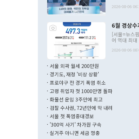
평화공존 발전
2026-08-06 06:
발언 중에는 
언한 것이 있
령은 공개적으
6월 경상수
주의적 희망에
관의 대북 정
[서울=뉴스핌
관 부처 장관
어 역대 최대
관의 무리한 
출 호조로 월
다. [정동영 통일부 장관이 지난달 23일 오후 서울 종로구 정부서울청사에
2026-08-06 08:
료=한국은행] 한국은행이 6일 발표한 '2026년 6월 국제수지(잠정)'에
서 취임 1주년 
면 지난 6월
부 장관 권한
1000만달러
서울 외곽 월세 200만원
발전 구상'을
이에 따라 올
적 갈등 해결
경기도, 재정 '비상 상황'
했다. 경상수
결과 혐오의 
9000만달러
프로야구 전 경기 폭염 취소
년간의 CVI
지 기준 상품
고령 취업자 첫 1000만명 돌파
무너졌다고도 
며 월간 기준
현실을 바꾸는
달러로 38.
화물선 운임 3주만에 최고
를 평화 체제
196.9% 급
검찰 수사권, 72년만에 막 내려
함께 4자 대
수출은 160
지만 이 대통
서울 첫 폭염중대경보
(18.6%) 
화공존 정책이
했다. 통관 기
'300억 사기' 차가원 구속
다"고 지적했
(16.4%)
투리가 잡혀 
실거주 아니면 세금 껑충
월(-10억9
쁜 상황이 초