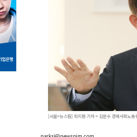
[서울=뉴스핌] 최지환 기자 = 김문수 경제사회노동위원장. 
parksj@newspim.com