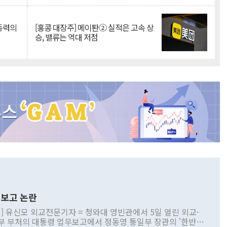
 동력의
[홍콩 대장주] 메이퇀② 실적은 고속 상
승, 밸류는 역대 저점
보고 논란
] 유신모 외교전문기자 = 청와대 영빈관에서 5일 열린 외교·
부 부처의 대통령 업무보고에서 정동영 통일부 장관의 '한반도