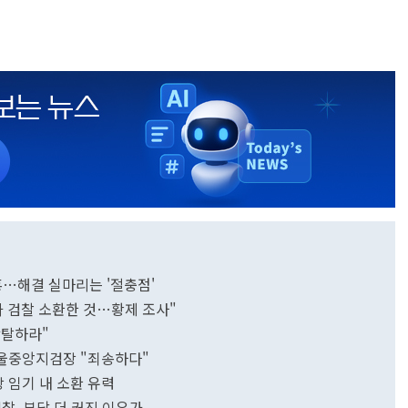
홍…해결 실마리는 '절충점'
사가 검찰 소환한 것…황제 조사"
박탈하라"
서울중앙지검장 "죄송하다"
장 임기 내 소환 유력
찰, 부담 더 커진 이유가