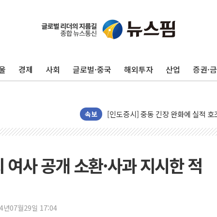
뉴욕증시 개장 전 특징주...모더나
김정관 장관 "영업이익 N% 성과급
뉴욕증시 프리뷰, 미 주가선물 AI주
울
경제
사회
글로벌·중국
해외투자
산업
증권·
청와대, 북한 단거리 탄도미사일 발사
금값 7주 만에 최고…美 고용 둔화·
[인도증시] 중동 긴장 완화에 실적 호
속보
러, 1인칭시점 드론으로 우크라 민간
[베트남 증시] 지수 하락 속 'DGC
'월가의 황제' 다이먼 "금융시장 레
 여사 공개 소환·사과 지시한 적
양주 섬유염색공장서 화재 1명 중상…
김정관 산업부 장관 "주 52시간 손봐
해군 1함대 창설 80주년…지역과 함께
[3보] 북, 원산서 동해로 단거리 탄도
24년07월29일 17:04
우크라 드론 전술, 중남미 콜롬비아에