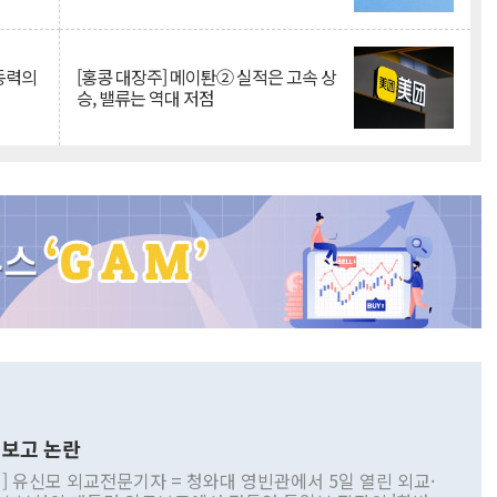
 동력의
[홍콩 대장주] 메이퇀② 실적은 고속 상
승, 밸류는 역대 저점
보고 논란
] 유신모 외교전문기자 = 청와대 영빈관에서 5일 열린 외교·