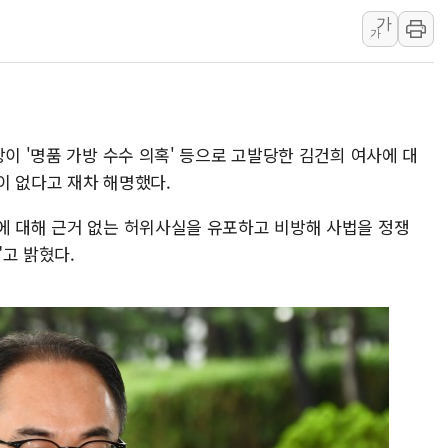
가
동해해경, 독도 해상서 부유물 감긴 
가
주한미군 "오산기지 누출, 백린 아닌 
구미 폐염산처리업체서 불 2시간30여
해군과 함께하는 '불금전파, 송정' 시
강원도 폭염특보 11일째…온열질환·가
장이 '명품 가방 수수 의혹' 등으로 고발당한 김건희 여사에 대
[코인 시황] 비트코인, ETF 자금 
이 없다고 재차 해명했다.
에 대해 근거 없는 허위사실을 유포하고 비방해 사법을 정쟁
고 밝혔다.