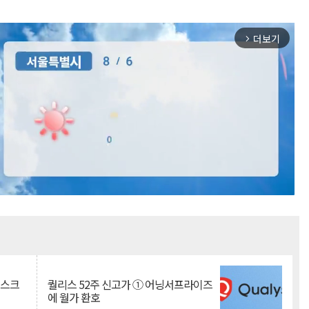
더보기
arrow_forward_ios
Mute
리스크
퀄리스 52주 신고가 ① 어닝서프라이즈
에 월가 환호