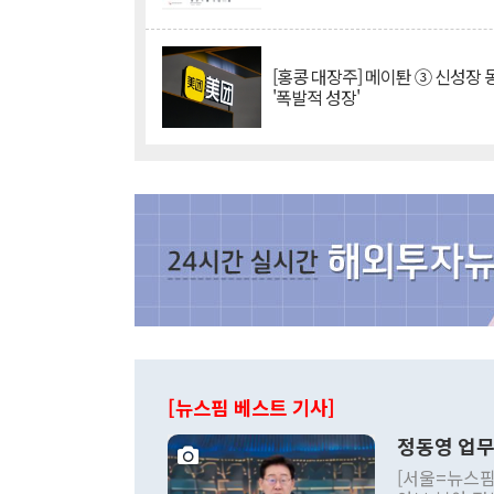
[홍콩 대장주] 메이퇀 ③ 신성장
'폭발적 성장'
[뉴스핌 베스트 기사]
정동영 업무
[서울=뉴스핌