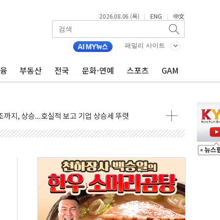
2026.08.06 (목)
ENG
中文
|
|
·아이온큐·도어대시↑ VS 샌디스크·피그마·앱러빈↓
 반대…상법·자본시장법 개정 논의"
패밀리 사이트
 차익실현 속 혼조세...웨스턴디지털·샌디스크↓
금융
부동산
전국
문화·연예
스포츠
GAM
에 긴급 안보 점검회의
호르무즈 재개방 기대에 강세
조까지, 상승...호실적 보고 기업 상승세 뚜렷
인 '사파리' 공격… 시민들 공포감 극대화 전략
' 임시 주총 기대감에 홀로 상한가…마진 잔액은 사상 최고
버리지 위험수위…숨은 차입이 더 큰 변수"
대응 1단계 진압 중
야, 경쟁상대 中과 비교해야"
하는 '선봉'의 대민 봉사
미사일 1발 발사… 올해 10번째·42일 만 도발
 새 안보 위기… 반군·마약카르텔이 습득해 전투 활용