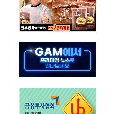
어선 구조
무해한 표면 부식 물질"
분만에 진화...외국인 노동자 숨져
즌2
축 피해 최소화 '총력 대응'
유입에도 박스권…美 암호화폐 법안 처리 여부도 변수