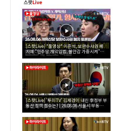
스팟
Live
[스팟Live] *풀영상* 이준석, 보완수사권 폐
지에 "민주당 개악입법, 불안감 가중시켜"｜
26.08.06 개혁신당 보완수사권 폐지 토론회
[스팟Live] '투미TV' 김제경이 내린 李정부 부
동산 정책 점수는? | 26.08.06 서울시 부동산
대토론회