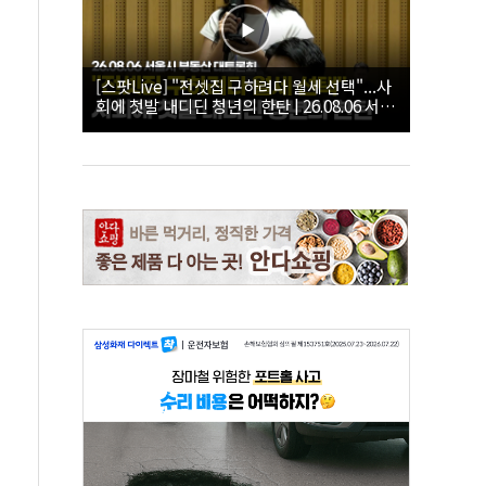
[스팟Live] "전셋집 구하려다 월세 선택"...사
회에 첫발 내디딘 청년의 한탄 | 26.08.06 서울
시 부동산 대토론회