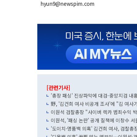
hyun9@newspim.com
[관련기사]
'총장 패싱' 진상파악에 대검-중앙지검 내
野, '김건희 여사 비공개 조사'에 "김 여
이원석 검찰총장 "사이버 렉카 범죄수익 
이원석, '패싱 논란' 공개 질책에 이창수 
'도이치·명품백 의혹' 김건희 여사, 검찰총
'디올백 의혹' 꿈쩍 않는 영부인…이원석·검