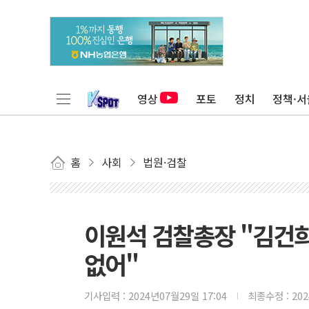
영상
포토
정치
정책·서
홈
사회
법원·검찰
이원석 검찰총장 "김건희
없어"
기사입력 :
2024년07월29일 17:04
최종수정 :
20