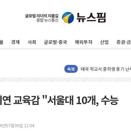
'찜통더위'에 전력수요 역대 
후티 반군, 예멘 정부군과 
42.5도 역대급 폭염…동물
울
경제
사회
글로벌·중국
해외투자
산업
증권·
경찰, 9월부터 '가족 사건'
포스코홀딩스, 포스코인터·D
태국 학교서 중학생 총기 난사
40.2도 찍은 서울 등 폭염
속보
"文정부 악몽 재현 안돼"..
신세계사이먼 '대구 프리미엄 
李대통령, 호우 피해 경북 
연 교육감 "서울대 10개, 수능
'변기 수리' 집주인에게 흉기
워트, 상반기 영업이익 30
프롬바이오, 10일 거래 재
24년07월30일 11:04
NH농협생명, 농작업 중 온