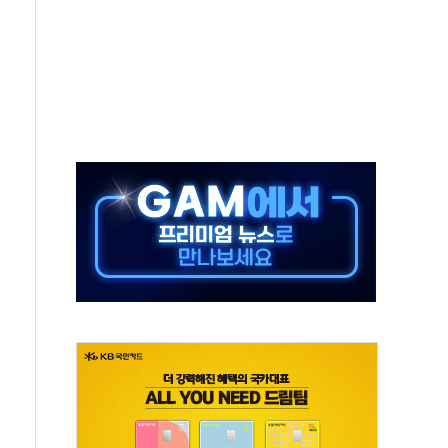
 진단 분야 독점 라이선스 계약"
11' 캐나다 IND 신청
 군 장병 금융교육·전역 지원 협약
보험' 6개월 배타적사용권 획득
 상폐 위기…관리종목 우려 지정예고 총 63개