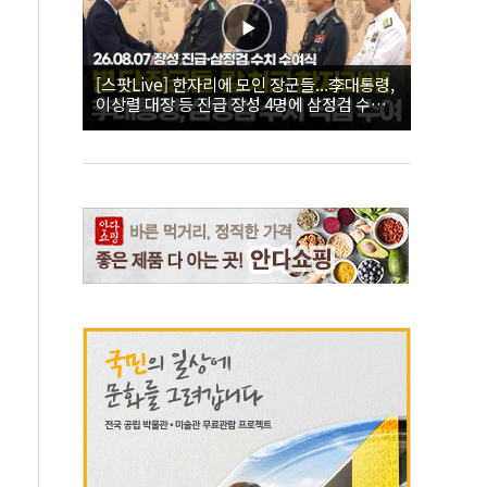
[스팟Live] 한자리에 모인 장군들...李대통령,
이상렬 대장 등 진급 장성 4명에 삼정검 수치
직접 수여｜26.08.07 장성 진급·삼정검 수치
수여식