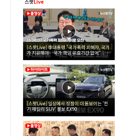
스팟
Live
[스팟Live] 李대통령 "국가폭력 피해자, 국가
가 치유해야…국가 책임 유효기간 없어"｜
26.08.07 국가폭력 피해자 위로 오찬
[스팟Live] 일상에서 장점이 더 돋보이는 '전
기 패밀리 SUV' 볼보 EX90