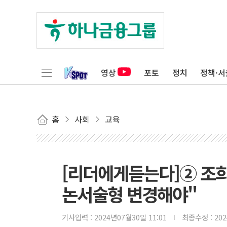
영상
포토
정치
정책·서
홈
사회
교육
[리더에게듣는다]② 조희
논서술형 변경해야"
기사입력 :
2024년07월30일 11:01
최종수정 :
20