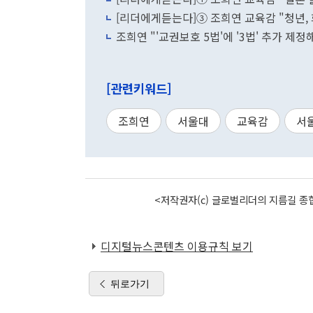
[리더에게듣는다]③ 조희연 교육감 "청년,
조희연 "'교권보호 5법'에 '3법' 추가 
[관련키워드]
조희연
서울대
교육감
서
<저작권자(c) 글로벌리더의 지름길 종합
디지털뉴스콘텐츠 이용규칙 보기
뒤로가기