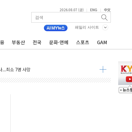
2026.08.07 (금)
ENG
中文
|
|
최고치 경신…한낮 총수요 104.3GW 기록
사우디 동시 공격… 위기 고조되는 또 다른 중동 화약고
패밀리 사이트
들도 특별식으로 여름나기 [뉴스핌 줌인]
금융
부동산
전국
문화·연예
스포츠
GAM
 못 맡는다…상피제 실시
X 지분 일부 매각
...최소 7명 사망
중대경보 해제…누적 온열질환자 2872명
.李 부동산 세제안에 與 내부서 '총선·대선 직격탄' 우려
아울렛' 건립 '본궤도'
안동·의성 특별재난지역 선포
 휘두른 30대 세입자…경찰, 현행범 체포
억원
개…"재무구조 개편"
열질환 보장…폭염기 신속 보상 강화