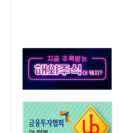
 온열질환자 2872명
 與 내부서 '총선·대선 직격탄' 우려
궤도'
지역 선포
입자…경찰, 현행범 체포
"
기 신속 보상 강화