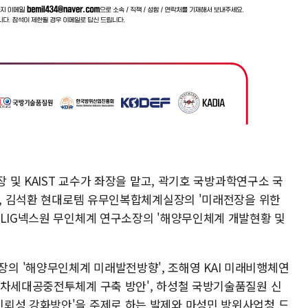
장 및 KAIST 교수가 좌장을 맡고, 곽기호 국방과학연구소 국
향', 김석환 현대로템 유무인복합체계실장의 '미래전장을 위한
 LIG넥스원 무인체계 연구소장의 '해양무인체계 개발현황 및
 '해양무인체계 미래발전방향', 조해영 KAI 미래비행체연
 차세대공중전투체계 구축 방안', 하성철 국방기술품질원 신
뢰성 강화방안'을 주제로 하는 발제와 마성민 방위사업청 드