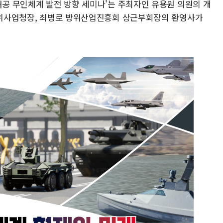
해공 무인체계 발전 방향 세미나'는 주최자인 유용원 의원의 개
 방위사업청장, 최병로 방위산업진흥회 상근부회장의 환영사가