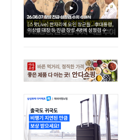
[스팟Live] 한자리에 모인 장군들...李대통령,
이상렬 대장 등 진급 장성 4명에 삼정검 수치
직접 수여｜26.08.07 장성 진급·삼정검 수치
수여식