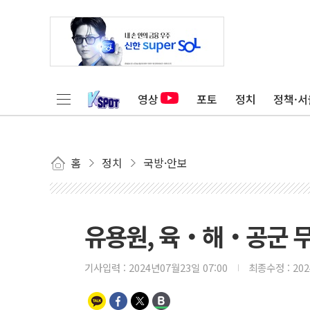
영상
포토
정치
정책·서
홈
정치
국방·안보
유용원, 육‧해‧공군 무
기사입력 :
2024년07월23일 07:00
최종수정 :
20