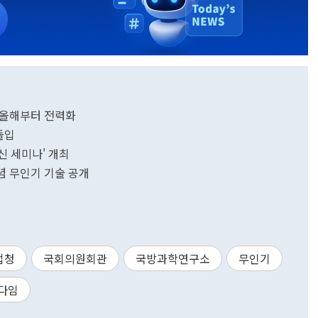
…올해부터 전력화
 돌입
신 세미나' 개최
념 무인기 기술 공개
업청
국회의원회관
국방과학연구소
무인기
다임