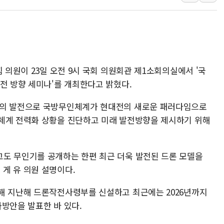
40.2도 찍은 서울 등 폭염중대경보 해제…누적
"文정부 악몽 재현 안돼"...李 부동산 세제안에
신세계사이먼 '대구 프리미엄 아울렛' 건립 '본
李대통령, 호우 피해 경북 안동·의성 특별재난
 의원이 23일 오전 9시 국회 의원회관 제1소회의실에서 '국
'변기 수리' 집주인에게 흉기 휘두른 30대 세
전 방향 세미나'를 개최한다고 밝혔다.
워트, 상반기 영업이익 30억원
프롬바이오, 10일 거래 재개…"재무구조 개편
화의 발전으로 국방무인체계가 현대전의 새로운 패러다임으로
NH농협생명, 농작업 중 온열질환 보장…폭염
체계 전력화 상황을 진단하고 미래 발전방향을 제시하기 위해
아바코, 2분기 매출 120억원
도 무인기를 공개하는 한편 최근 더욱 발전된 드론 모델을
게 유 의원 설명이다.
해 지난해 드론작전사령부를 신설하고 최근에는 2026년까지
방안을 발표한 바 있다.