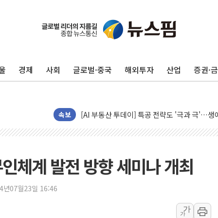
울
경제
사회
글로벌·중국
해외투자
산업
증권·
신길동 신축도 3.3㎡당 7250만원…써밋 클라
용산공원·그린벨트로 또 충돌…반복되는 국토부
[AI 부동산 투데이] 특공 전략도 '극과 극'…
[코인시황] 비트코인 6만4000달러대 횡보…고
속보
[베트남 증시] 유동성 부진 지속, 강보합 마감
'찜통더위'에 전력수요 역대 최고치 경신…한낮 
후티 반군, 예멘 정부군과 사우디 동시 공격…
인체계 발전 방향 세미나 개최
42.5도 역대급 폭염…동물들도 특별식으로 여
경찰, 9월부터 '가족 사건' 못 맡는다…상피제
24년07월23일 16:46
포스코홀딩스, 포스코인터·DX 지분 일부 매각
가
가
태국 학교서 중학생 총기 난사...최소 7명 사망