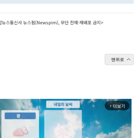
뉴스통신사 뉴스핌(Newspim), 무단 전재-재배포 금지>
맨위로
더보기
arrow_forward_ios