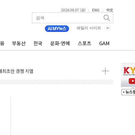
2026.08.07 (금)
ENG
中文
|
|
패밀리 사이트
금융
부동산
전국
문화·연예
스포츠
GAM
비온 59㎡ 18억원대
-서울시 '정책 엇박자'
생애최초만 경쟁 치열
래·ETF 매수에도 고유가·금리·입법 지연 '삼중 부담'
...석유·가스주 올랐지만 빈그룹이 상쇄
총수요 104.3GW 기록
 위기 고조되는 또 다른 중동 화약고
름나기 [뉴스핌 줌인]
 실시