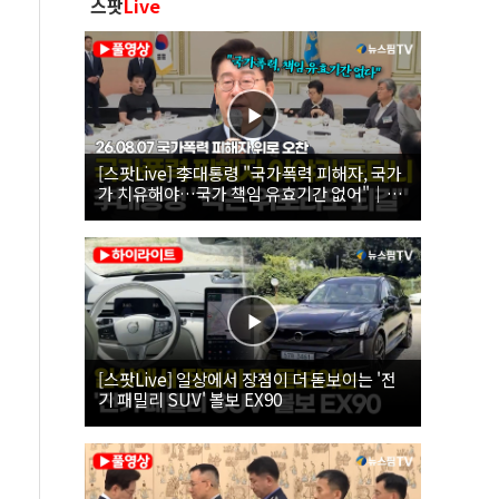
스팟
Live
[스팟Live] 李대통령 "국가폭력 피해자, 국가
가 치유해야…국가 책임 유효기간 없어"｜
26.08.07 국가폭력 피해자 위로 오찬
[스팟Live] 일상에서 장점이 더 돋보이는 '전
기 패밀리 SUV' 볼보 EX90