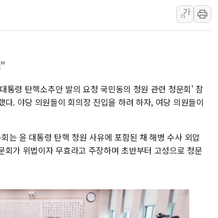
가
뉴욕증시 개장 전 특징주...아틀라시안·클라우드플레어
가
보훈부, 미 DPAA와 MOU… "6·25 미군 실종자 7359명
트럼프 "금리 내려야"…파월 때와 달리 워시엔 톤 낮춰
특정 정치인 측근 포항시 정책특보 내정설...포항시 '시끌'
"
李 "해남 태양광, 대한민국 다음 100년 밑거름…수도권 집
李 대통령, '6시간 마라톤 부동산 2차 회의' 주재… "전폭
열 대통령 탄핵소추안 발의 요청 국민동의 청원 관련 청문회' 참
트럼프, 中 겨냥 폴리실리콘 관세 15% 부과…美 태양광주
했다. 야당 의원들이 회의장 진입을 하려 하자, 여당 의원들이
[사진] 빈살만과 에르도안의 만남
이란와이어 "이란 최고지도자 위독…곧 사망해도 놀랍지 
회는 윤 대통령 탄핵 청원 사유에 포함된 채 해병 수사 외압
청문회가 위법이자 무효라고 주장하며 초반부터 고성으로 청문