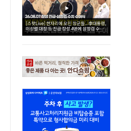
[스팟Live] 한자리에 모인 장군들...李대통령,
이상렬 대장 등 진급 장성 4명에 삼정검 수치
직접 수여｜26.08.07 장성 진급·삼정검 수치
수여식