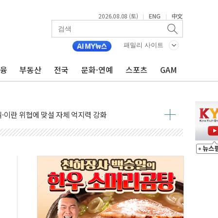
2026.08.08 (토)
ENG
中文
|
|
패밀리 사이트
금융
부동산
전국
문화·연예
스포츠
GAM
낮아지며 상승… STOXX 600 지수는 나흘 연속 최고치
세
엘·이란 위협에 맞설 자체 억지력 강화
동
톱'… 美 해상봉쇄 영향
각
체주 '활짝'
스닥 선물 1%대 상승
상 기대 후퇴