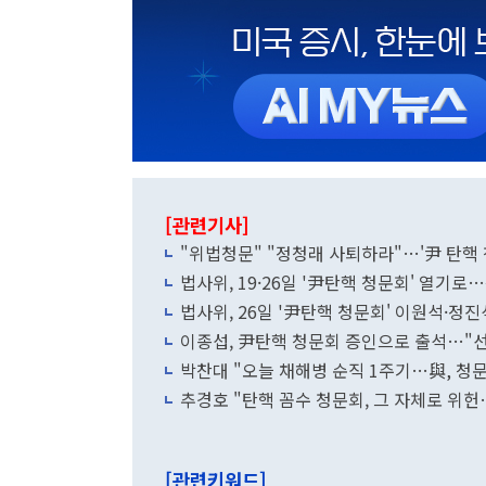
[관련기사]
"위법청문" "정청래 사퇴하라"…'尹 탄핵
법사위, 19·26일 '尹탄핵 청문회' 열기
법사위, 26일 '尹탄핵 청문회' 이원석·정
이종섭, 尹탄핵 청문회 증인으로 출석…"
박찬대 "오늘 채해병 순직 1주기…與, 청문
추경호 "탄핵 꼼수 청문회, 그 자체로 위헌
[관련키워드]