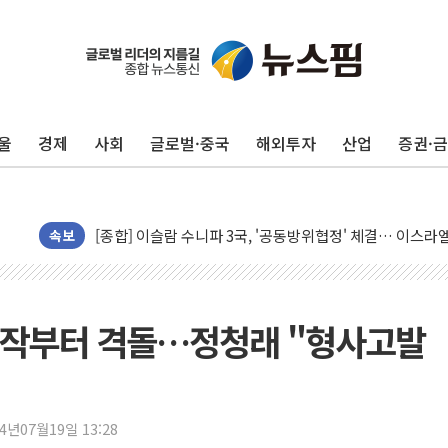
울
경제
사회
글로벌·중국
해외투자
산업
증권·
유럽증시, 美 고용 예상 밖 부진에 연준 금리 인상 가능성 
미 연준 매파 기세 꺾이나…고용 감소에 9월 동결 전망 우
[종합] 이슬람 수니파 3국, '공동방위협정' 체결… 이스라
트럼프, 백신·자폐증 행정명령 검토…"이르면 다음 주"
속보
美 항소법원, 백악관 무도회장 공사 중단 명령…트럼프 제
이란 핵심 원유 수출항 '하르그섬', 최근 1주일 이상 '올스
美 고용 쇼크에 엔화 장중 급등…시장은 "또 개입했나" 촉
 시작부터 격돌…정청래 "형사고발
[AI MY 뉴스] 뉴욕 반도체주 프리뷰...美 고용 쇼크에 반도
뉴욕증시 프리뷰, 美 고용 쇼크에 금리 인상 우려 후퇴…나
[종합] 美 7월 고용 2만3000명 감소 '쇼크'…9월 금리 인
24년07월19일 13:28
[사진] 이슬람 수니파 3개국, 공동방위협정 체결