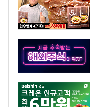
·태양광주↑ VS 트레이드데스크·웬디스↓
 끝까지 찾겠다"
중 완화 전환점"
적 공급 확대·속도전 총력"
 급등
않아"