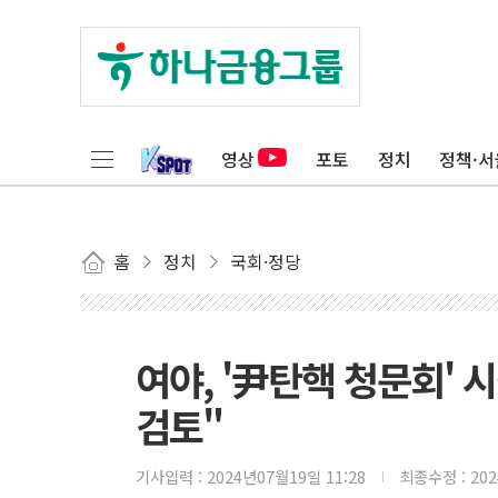
영상
포토
정치
정책·서
홈
정치
국회·정당
여야, '尹탄핵 청문회'
검토"
기사입력 :
2024년07월19일 11:28
최종수정 :
20