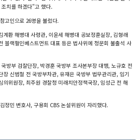
 조치를 하겠다"고 했다.
참고인으로 26명을 불렀다.
김계환 해병대 사령관, 이윤세 해병대 공보정훈실장, 김형래
전 블랙펄인베스트먼트 대표 등은 법사위에 청문회 불출석 사
 국방부 검찰단장, 박경훈 국방부 조사본부장 대행, 노규호 전
단장 신범철 전 국방부차관, 유재은 국방부 법무관리관, 임기
심의위원장, 최주원 경찰청 미래치안정책국장, 임성근 전 해
김정민 변호사, 구용회 CBS 논설위원이 자리했다.