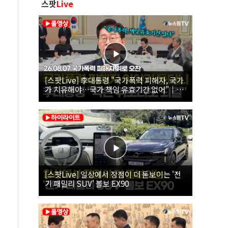
스팟
Live
[스팟Live] 李대통령 "국가폭력 피해자, 국가
가 치유해야…국가 책임 유효기간 없어"｜
26.08.07 국가폭력 피해자 위로 오찬
[스팟Live] 일상에서 장점이 더 돋보이는 '전
기 패밀리 SUV' 볼보 EX90