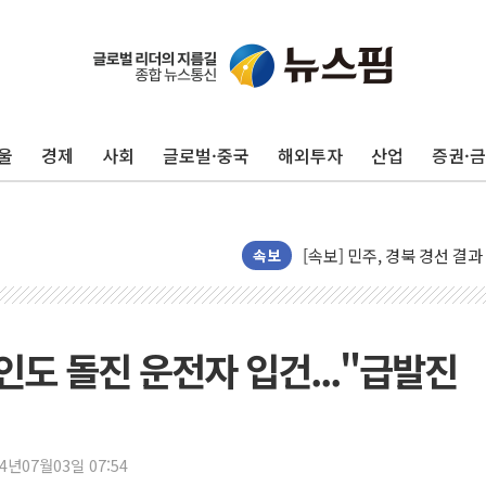
[종합] 김민석, 정청래에 누적 '
민주당 경북도당위원장에 오중
울
경제
사회
글로벌·중국
해외투자
산업
증권·
인천서 말다툼 중 어머니 살
김민석, 강원·대구·경북 경선서
[속보] 민주, 강원·대구·경북 
[속보] 민주, 경북 경선 결과 
속보
[속보] 민주, 대구 경선 결과 
[속보] 민주, 강원 경선 결과 
정재헌 CEO, SKT 장기고
 인도 돌진 운전자 입건..."급발진
최태원, 노소영에 9440억
하나금융, 명동 소상공인에 
인천시 광복절 현수막 '태
24년07월03일 07:54
병무청, 보충역 전면 손질…