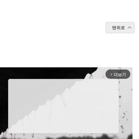
맨위로
더보기
arrow_forward_ios