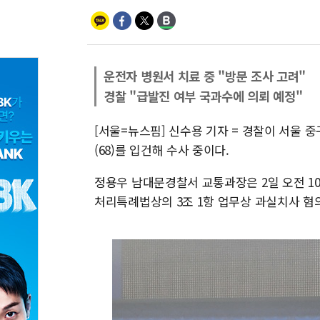
운전자 병원서 치료 중 "방문 조사 고려"
경찰 "급발진 여부 국과수에 의뢰 예정"
[서울=뉴스핌] 신수용 기자 = 경찰이 서울 
(68)를 입건해 수사 중이다.
정용우 남대문경찰서 교통과장은 2일 오전 10
처리특례법상의 3조 1항 업무상 과실치사 혐