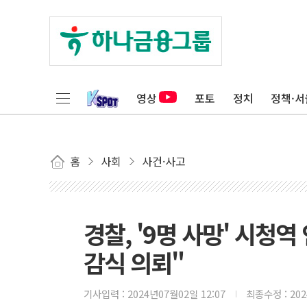
영상
포토
정치
정책·서
홈
사회
사건·사고
경찰, '9명 사망' 시청역
감식 의뢰"
기사입력 :
2024년07월02일 12:07
최종수정 :
20