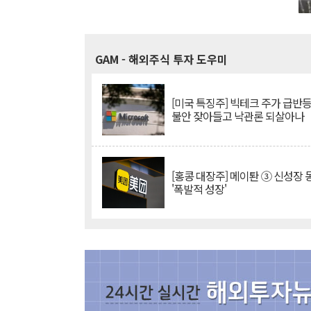
GAM
- 해외주식 투자 도우미
[미국 특징주] 빅테크 주가 급반등..
불안 잦아들고 낙관론 되살아나
[홍콩 대장주] 메이퇀 ③ 신성장
'폭발적 성장'