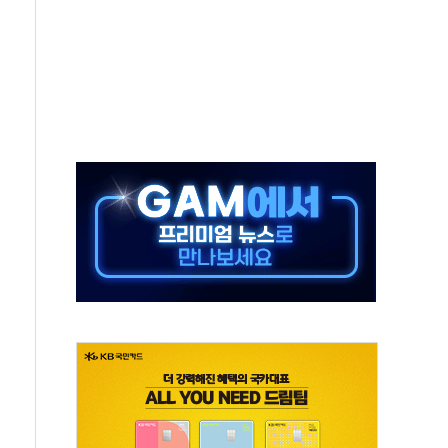
 역대 최대폭 감소한 9.4%↓…유통업계 양극화 심화
 특사'로 콜롬비아 대통령 취임식 참석
시간당 30mm 강한 비...호우 피해 없어
방…野 "청년 우롱 기괴" vs 與 "송구한 해프닝"
 2026'서 어린이 과학연극 2편 수상
우스' 잠실점, 직장인 핫플레이스로 부상
정 조율 완료…초고가·비거주 1주택 등 여론 수렴"