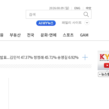
2026.08.09 (일)
ENG
中文
|
|
1.48%p' 차 선두 유지...金 46.01% vs 鄭 44.53%
패밀리 사이트
기 당선...합산득표율 68.63%
금융
부동산
전국
문화·연예
스포츠
GAM
해 10대 구속…범행 후 반려견도 죽여
 정청래에 승리…金 48.54% vs 鄭 44.40%
경선 결과...김민석 48.54% 정청래 44.40%
발표...김민석 47.37% 정청래 45.71% 송영길 6.92%
발표...정청래 47.82% 김민석 46.35% 송영길 5.83%
발표...김민석 50.30% 정청래 41.94% 송영길 7.76%
객 400명 맞이…"마음 잇는 시간 되길"
 지급 확정되나…재상고 앞두고 막판 셈법
'행복상자' 전달
극기 거꾸로' 논란…이틀만에 철거
 예술·체육요원 최대 33% 감축