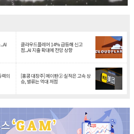
Mute
.AI
클라우드플레어 14% 급등해 신고
점...AI 지출 확대에 전망 상향
 동력의
[홍콩 대장주] 메이퇀② 실적은 고속 상
승, 밸류는 역대 저점