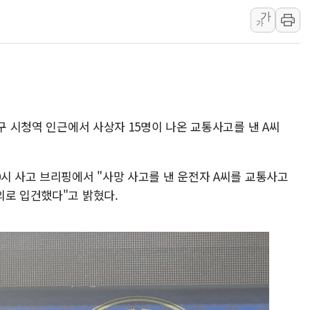
가
홈플러스發 대형마트 판매,
가
윤준병·이해민 의원, '정부
'호우·산사태 주의보' 울진 
여야, 황희 '버스 하우스' 공
풀무원재단, '국제과학연극제
현대그린푸드 '텍사스로드하
중구 시청역 인근에서 사상자 15명이 나온 교통사고를 낸 A씨
與 "세제개편안 8월 말 당
시 사고 브리핑에서 "사망 사고를 낸 운전자 A씨를 교통사고
의로 입건했다"고 밝혔다.