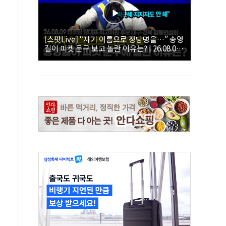
[스팟Live] “자기 이름으로 정당명을…” 송영
길이 피켓 문구 보고 놀란 이유는? | 26.08.09
더불어민주당 당대표·최고위원 후보 대구·경
북 합동연설회