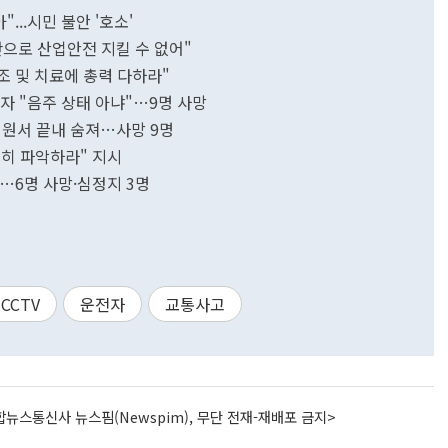
...시민 불안 '호소'
으로 산업안전 지킬 수 없어"
조 및 치료에 총력 다하라"
전자 "음주 상태 아냐"…9명 사망
병원서 끝내 숨져…사망 9명
히 파악하라" 지시
…6명 사망·심정지 3명
CCTV
운전자
교통사고
뉴스통신사 뉴스핌(Newspim), 무단 전재-재배포 금지>