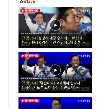
스팟
Live
[스팟Live] 정청래 대구 승리에도 1622표
차…강원·TK 경선 이긴 김민석 1위 수성 |
26.08.09 더불어민주당 당대표·최고위원 후
보 대구·경북 합동연설회
[스팟Live] “맞습니다! 교체해야 합니다!”…
정청래, 지도부 교체 주장 ‘정면돌파’ |
26.08.09 더불어민주당 당대표·최고위원 후
보 대구·경북 합동연설회