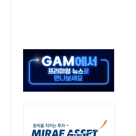
낮아지며 상승… STOXX 600 지수는 나흘 연속 최고치
세
엘·이란 위협에 맞설 자체 억지력 강화
동
톱'… 美 해상봉쇄 영향