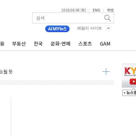
2026.08.08 (토)
ENG
中文
|
|
관측
 발효
패밀리 사이트
금융
부동산
전국
문화·연예
스포츠
GAM
8도 넘으면 중단
해소될 듯
것"
지대' 우려
청래 '격차 확대'
타진
최고치
 요구