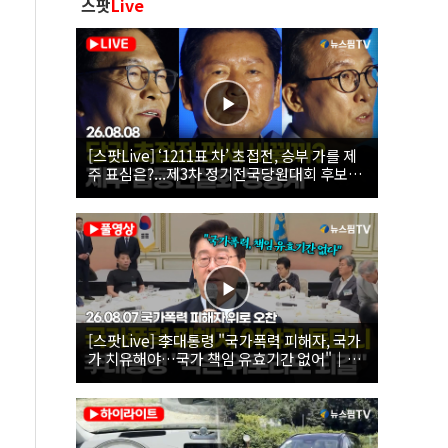
스팟
Live
[스팟Live] ‘1211표 차’ 초접전, 승부 가를 제
주 표심은?...제3차 정기전국당원대회 후보자
제주 합동연설회 생중계 | 26.08.08
[스팟Live] 李대통령 "국가폭력 피해자, 국가
가 치유해야…국가 책임 유효기간 없어"｜
26.08.07 국가폭력 피해자 위로 오찬