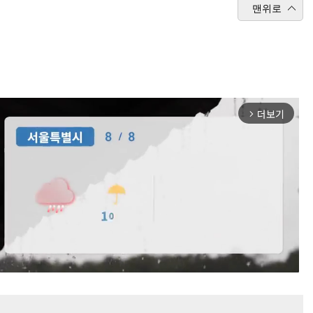
맨위로
더보기
arrow_forward_ios