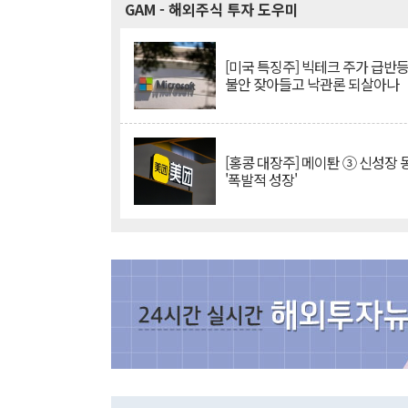
GAM
- 해외주식 투자 도우미
[미국 특징주] 빅테크 주가 급반등..
불안 잦아들고 낙관론 되살아나
[홍콩 대장주] 메이퇀 ③ 신성장
'폭발적 성장'