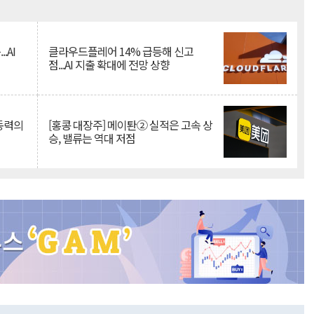
Mute
.AI
클라우드플레어 14% 급등해 신고
점...AI 지출 확대에 전망 상향
 동력의
[홍콩 대장주] 메이퇀② 실적은 고속 상
승, 밸류는 역대 저점