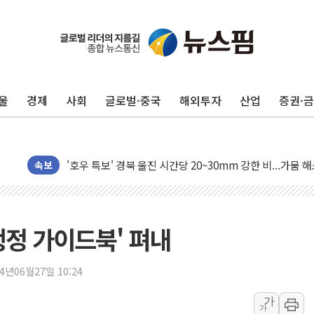
동해시, 11~14일 '별똥별 멍' 운영…페르세우스 유성우 
강원 중·남부 동해안 시간당 50mm 이상 폭우…호우경보
청양 밭에서 일하던 90대 숨져…온열질환 여부 조사
울
경제
사회
글로벌·중국
해외투자
산업
증권·
폭염에 車 운전면허 기능시험 오전 집중 편성…체감온도 3
李대통령, 'ISA·주가누르기 방지법' 전면 재검토 지시
'호우 특보' 경북 울진 시간당 20~30mm 강한 비...가뭄 
주말 무더위·열대야 지속…내륙 곳곳 소나기
속보
오세훈 "용산공원 주택 검토, 민주당 스스로 원칙 뒤집는 
충북 주말 무더위 지속…청주·진천 35도, 곳곳 소나기
10월 보완수사권 폐지·공소청 출범…피해자들 '범죄 사각
행정 가이드북' 펴내
민주당, 오늘 제주·인천 경선 발표...김민석 '재역전' vs 정
한상협, 업계 개인정보 보안 새판 짠다…'자율규제단체' 
24년06월27일 10:24
뉴욕증시, 고용 쇼크에 금리 인상 우려 후퇴…S&P500 
가
가
트럼프, 쿡 연준 이사 해임 재추진…"26일까지 의혹 소명"