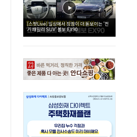
[스팟Live] 일상에서 장점이 더 돋보이는 '전
기 패밀리 SUV' 볼보 EX90