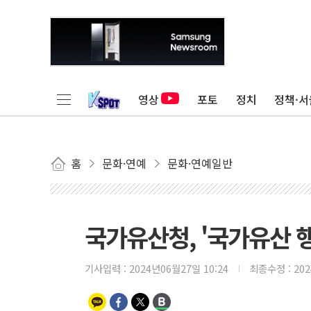
영상
포토
정치
정책·서
홈
문화·연예
문화·연예일반
국가유산청, '국가유산 
기사입력 :
2024년06월27일 10:24
최종수정 :
20