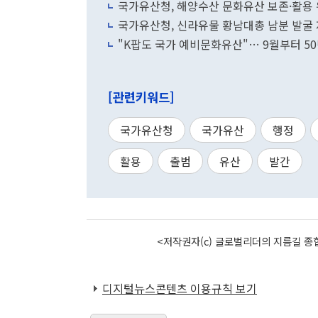
국가유산청, 해양수산 문화유산 보존·활용
국가유산청, 신라유물 황남대총 남분 발굴 
"K팝도 국가 예비문화유산"… 9월부터 5
[관련키워드]
국가유산청
국가유산
행정
활용
출범
유산
발간
<저작권자(c) 글로벌리더의 지름길 종합
디지털뉴스콘텐츠 이용규칙 보기