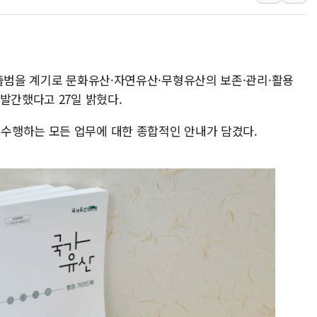
유럽증시, 美 고용 예상 밖 부진에 연준 금리 인상 가능성 
미 연준 매파 기세 꺾이나…고용 감소에 9월 동결 전망 우
[종합] 이슬람 수니파 3국, '공동방위협정' 체결… 이스라
 출범을 계기로 문화유산·자연유산·무형유산의 보존·관리·활용
트럼프, 백신·자폐증 행정명령 검토…"이르면 다음 주"
발간했다고 27일 밝혔다.
美 항소법원, 백악관 무도회장 공사 중단 명령…트럼프 제
이란 핵심 원유 수출항 '하르그섬', 최근 1주일 이상 '올스
수행하는 모든 업무에 대한 종합적인 안내가 담겼다.