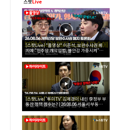
스팟
Live
[스팟Live] *풀영상* 이준석, 보완수사권 폐
지에 "민주당 개악입법, 불안감 가중시켜"｜
26.08.06 개혁신당 보완수사권 폐지 토론회
[스팟Live] '투미TV' 김제경이 내린 李정부 부
동산 정책 점수는? | 26.08.06 서울시 부동산
대토론회