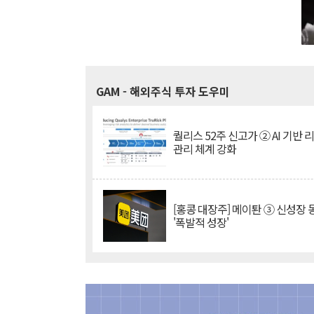
GAM
- 해외주식 투자 도우미
퀄리스 52주 신고가 ② AI 기반 
관리 체계 강화
[홍콩 대장주] 메이퇀 ③ 신성장
'폭발적 성장'