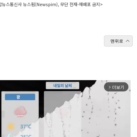
뉴스통신사 뉴스핌(Newspim), 무단 전재-재배포 금지>
맨위로
더보기
arrow_forward_ios