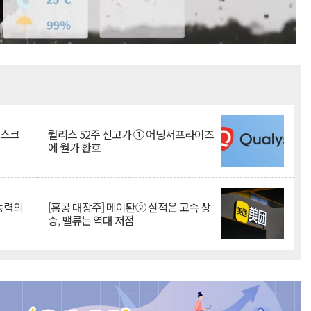
Mute
리스크
퀄리스 52주 신고가 ① 어닝서프라이즈
에 월가 환호
 동력의
[홍콩 대장주] 메이퇀② 실적은 고속 상
승, 밸류는 역대 저점