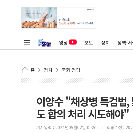
영상
포토
정치
정책·서
홈
정치
국회·정당
이양수 "채상병 특검법,
도 합의 처리 시도해야"
기사입력 :
2024년05월02일 09:59
최종수정 :
20