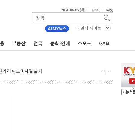
2026.08.06 (목)
ENG
中文
|
|
패밀리 사이트
금융
부동산
전국
문화·연예
스포츠
GAM
도체 두 종목에 코스피 '휘청'
…차량 3대·건물 1동 전소
상 단거리 탄도미사일 발사
 준공 10년 이상…리뉴얼이 경쟁력 가른다
감사' 유병호 구속적부심 기각
경찰수사개혁위에 보완수사권 폐지 우려 전달
에 속수무책… 패트리엇 미사일 지원, 작년의 3분의 1
한 목사 불구속 송치
룡 2차 조사…'당정대 회의' 한동훈·방기선 수사도 속도
에 폭염 절정…서울 한낮 39도