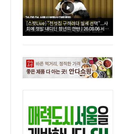
[스팟Live] "전셋집 구하려다 월세 선택"...사
회에 첫발 내디딘 청년의 한탄 | 26.08.06 서울
시 부동산 대토론회