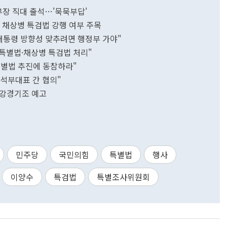
부장 직대 출석…'묵묵부답'
 채상병 특검법 강행 여부 주목
대통령 방향성 맞추려면 행정부 가야"
태원특별법·채상병 특검법 처리"
특별법 추진에 동참하라"
수석부대표 간 협의"
여 강경기조 예고
민주당
국민의힘
특별법
행사
이양수
특검법
특별조사위원회