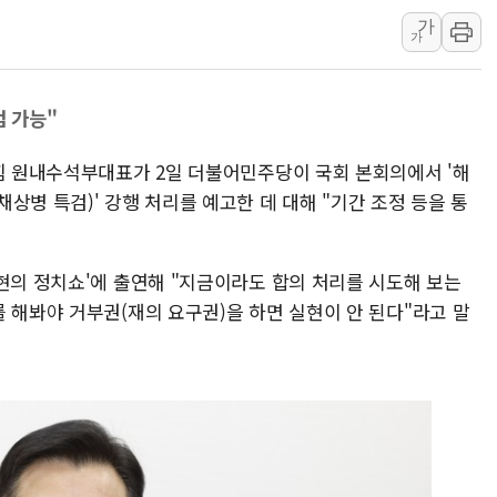
가
제천 바이오밸리 공장 옥상
가
개혁신당 "민주, '盧 수사
CJ온스타일, 2분기 영업익 
 가능"
AI 연산은 포항, 전력 저장
[속보] 북, 동해상으로 미
의힘 원내수석부대표가 2일 더불어민주당이 국회 본회의에서 '해
한국투자증권, 국내 최초 
상병 특검)' 강행 처리를 예고한 데 대해 "기간 조정 등을 통
[IPO] 니어스랩 "피지컬 
한패스, 월 송금 60만건 돌
현의 정치쇼'에 출연해 "지금이라도 합의 처리를 시도해 보는
李대통령 "청소년 SNS 
 해봐야 거부권(재의 요구권)을 하면 실현이 안 된다"라고 말
초등학교 앞서 '쾅'…대전 