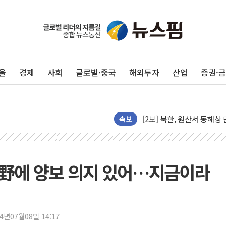
울
경제
사회
글로벌·중국
해외투자
산업
증권·
빚투·레버리지 줄었지만, 반
양주 가전제품 창고서 화재
[2보] 북한, 원산서 동해
속보
종로·중구 오피스 78%가
법원, '관저 이전 봐주기 
성폭력 피해자 보호단체, 
 野에 양보 의지 있어…지금이라
우크라, 러 탄도미사일 공격
"5.18은 북한 지령" 설교
[종합] 특검, '양평' 원희
24년07월08일 14:17
[내일날씨] 절기상 '입추'