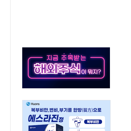
서 불…30여분 만에 진화
' 악연으로 형사사법 틀 바꿔…국민 불안감 가중"
260억원…전년 比 21.2%↑
은 영광…지역펀드 9·10호 확정
상 발사체 발사
상반기 영업이익 2조 돌파
AI 자율비행 기술로 글로벌 방산 시장 공략"
파
제한, 형평성·여론 고려해야…충분한 사회적 논의 주문"
중구서 시내버스 등 3중 추돌·1명 부상