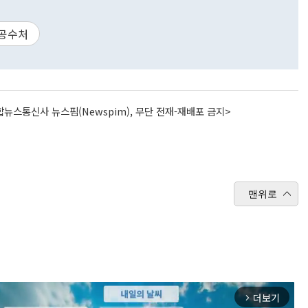
공수처
뉴스통신사 뉴스핌(Newspim), 무단 전재-재배포 금지>
맨위로
더보기
arrow_forward_ios