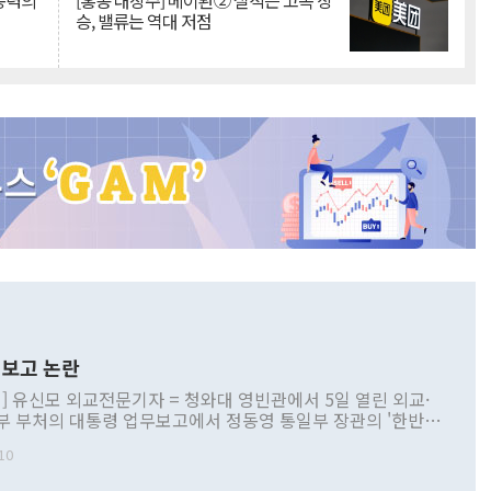
 동력의
[홍콩 대장주] 메이퇀② 실적은 고속 상
승, 밸류는 역대 저점
보고 논란
] 유신모 외교전문기자 = 청와대 영빈관에서 5일 열린 외교·
부 부처의 대통령 업무보고에서 정동영 통일부 장관의 '한반도
 구상'과 업무보고 발언이 논란을 빚고 있다. 이날 정 장관의
10
정부 내 조율을 거치지 않은 사안을 정책으로 추진하겠다고 공
는가 하면 사실 관계에 맞지 않은 설명도 있었다. 이재명 대통