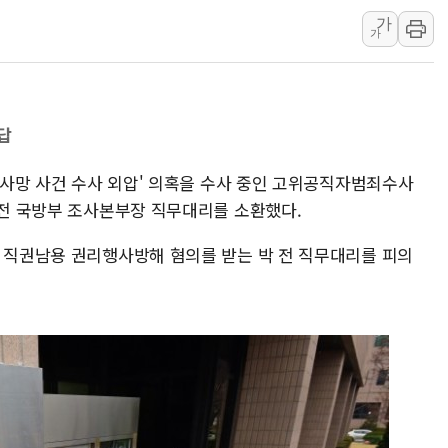
가
이란와이어 "이란 최고지도자 위독…곧 사망
가
남동발전, 해남군에 국내 최대 규모 400MW 
[인도증시] 중동 불안 속 유가 상승에 소폭 하락
황희 '폐버스 청년주택' SNS 글 역풍에 "정
답
폭염 누그러지고 가뭄 숙지나...경북동해안권 8
사우디·튀르키예·파키스탄, '공동방위협정' 
병 사망 사건 수사 외압' 의혹을 수사 중인 고위공직자범죄수사
신길동 신축도 3.3㎡당 7250만원…써밋 클라
 전 국방부 조사본부장 직무대리를 소환했다.
용산공원·그린벨트로 또 충돌…반복되는 국토부
전 직권남용 권리행사방해 혐의를 받는 박 전 직무대리를 피의
[AI 부동산 투데이] 특공 전략도 '극과 극'