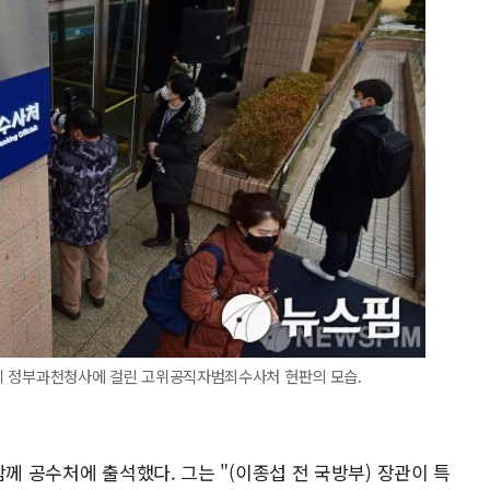
과천시 정부과천청사에 걸린 고위공직자범죄수사처 현판의 모습.
께 공수처에 출석했다. 그는 "(이종섭 전 국방부) 장관이 특