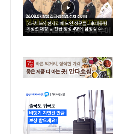
[스팟Live] 한자리에 모인 장군들...李대통령,
이상렬 대장 등 진급 장성 4명에 삼정검 수치
직접 수여｜26.08.07 장성 진급·삼정검 수치
수여식