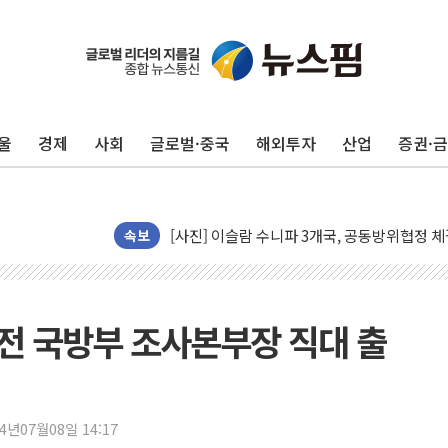
울
경제
사회
글로벌·중국
해외투자
산업
증권·
뉴욕증시 프리뷰, 美 고용 쇼크에 금리 인상 
[종합] 美 7월 고용 2만3000명 감소 '쇼크'
[사진] 이슬람 수니파 3개국, 공동방위협정 
뉴욕증시 개장 전 특징주...아틀라시안·클
속보
보훈부, 미 DPAA와 MOU… "6·25 미군 실
트럼프 "금리 내려야"…파월 때와 달리 워시엔
특정 정치인 측근 포항시 정책특보 내정설...포
 전 국방부 조사본부장 직대 출
李 "해남 태양광, 대한민국 다음 100년 밑거
李 대통령, '6시간 마라톤 부동산 2차 회의'
트럼프, 中 겨냥 폴리실리콘 관세 15% 부과
24년07월08일 14:17
[사진] 빈살만과 에르도안의 만남