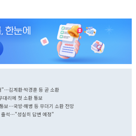
해"…김계환·박경훈 등 곧 소환
직무대리에 첫 소환 통보
석 통보…국방·해병 등 무더기 소환 전망
차 출석…"성실히 답변 예정"