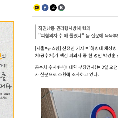
직권남용 권리행사방해 혐의
"피혐의자 수 왜 줄였냐" 등 질문에 묵묵부
[서울=뉴스핌] 신정인 기자 = '해병대 채상
처(공수처)가 핵심 피의자 중 한 명인 박경훈
공수처 수사4부(이대환 부장검사)는 2일 오
자 신분으로 소환해 조사하고 있다.