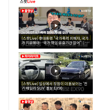
스팟
Live
[스팟Live] 李대통령 "국가폭력 피해자, 국가
가 치유해야…국가 책임 유효기간 없어"｜
26.08.07 국가폭력 피해자 위로 오찬
[스팟Live] 일상에서 장점이 더 돋보이는 '전
기 패밀리 SUV' 볼보 EX90