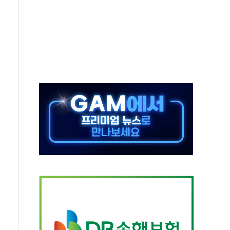
해도 놀랍지 않아"
태양광 착공…여의도 1.6배 규모
...금융주 낙폭 커
부정책 아냐" 해명
~9일 최대 100mm 호우
체결… 수니파 국가들의 새 안보 협력 구도
비온 59㎡ 18억원대
-서울시 '정책 엇박자'
…생애최초만 경쟁 치열