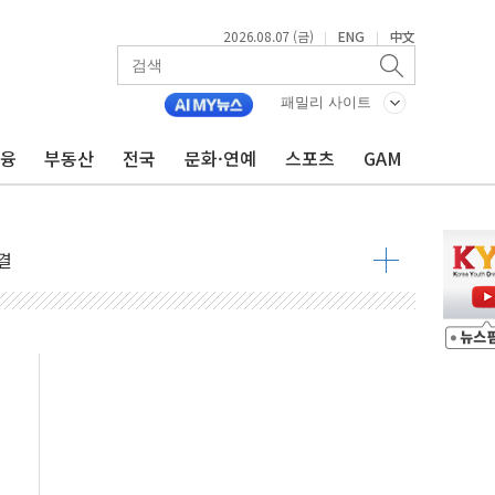
2026.08.07 (금)
ENG
中文
|
|
패밀리 사이트
금융
부동산
전국
문화·연예
스포츠
GAM
우려 후퇴…나스닥 선물 1%대 상승
…9월 금리 인상 기대 후퇴
체결
라우드플레어·태양광주↑ VS 트레이드데스크·웬디스↓
종자 7359명 끝까지 찾겠다"
 톤 낮춰
항시 '시끌'
름…수도권 집중 완화 전환점"
 주재… "전폭적 공급 확대·속도전 총력"
…美 태양광주 급등