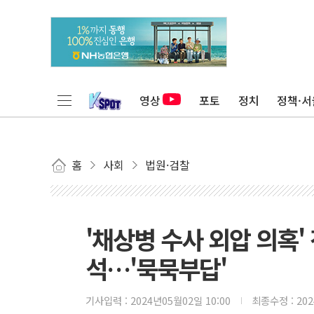
영상
포토
정치
정책·서
홈
사회
법원·검찰
'채상병 수사 외압 의혹'
석…'묵묵부답'
기사입력 :
2024년05월02일 10:00
최종수정 :
20