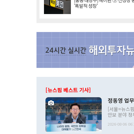
[홍콩 대장주] 메이퇀 ③ 신성장
'폭발적 성장'
[뉴스핌 베스트 기사]
정동영 업무
[서울=뉴스핌
안보 분야 정
평화공존 발전
2026-08-06 06:
발언 중에는 
언한 것이 있