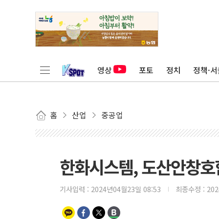
영상
포토
정치
정책·서
홈
산업
중공업
한화시스템, 도산안창호
기사입력 :
2024년04월23일 08:53
최종수정 :
20