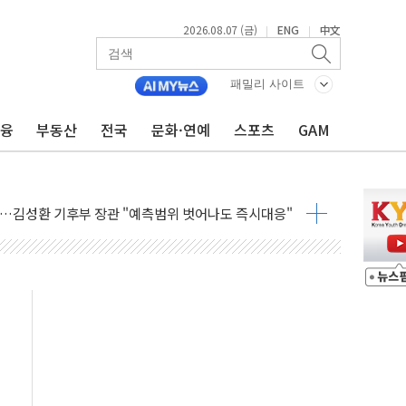
2026.08.07 (금)
ENG
中文
|
|
패밀리 사이트
금융
부동산
전국
문화·연예
스포츠
GAM
감사 무마' 유병호 구속 기소
 하락…내린 종목이 두 배 넘어
위…김성환 기후부 장관 "예측범위 벗어나도 즉시대응"
예측"…건설연, AI 위험기상 기술 개발
·인증제도 개선 수혜 기대"
져…대전서 50대 일용직 추락 사망
고 재개발·재건축 촉진하는 것이 부동산 정상화"
저 이전 감사 무마' 유병호 감사위원 구속 기소
년 AI 팩토리 매출 본격화
개입...4월 말 '56조원' 사상 최대
스타트업 지원 프로그램 성료