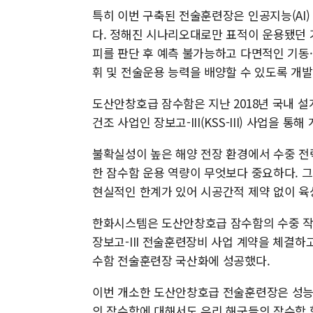
특히 이번 구축된 전술훈련장은 인공지능(AI)
다. 정해진 시나리오대로만 표적이 운용됐던 
피를 판단 후 예측 불가능하고 다면적인 기동
휘 및 전술운용 능력을 배양할 수 있도록 개발
도산안창호급 잠수함은 지난 2018년 국내 설
건조 사업인 장보고-III(KSS-III) 사업을 통
불확실성이 높은 해양 전장 환경에서 수중 
한 잠수함 운용 역량이 무엇보다 중요하다. 
현실적인 한계가 있어 시공간적 제약 없이 육
한화시스템은 도산안창호급 잠수함의 수중 작전
장보고-III 전술훈련장비 사업 계약을 체결
수함 전술훈련장 국산화에 성공했다.
이번 개소한 도산안창호급 전술훈련장은 성능
의 잠수함에 대해서도 우리 해군들의 잠수함 