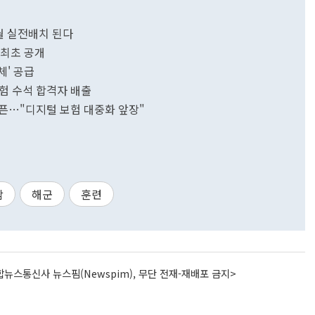
2월 실전배치 된다
 최초 공개
체' 공급
험 수석 합격자 배출
픈…"디지털 보험 대중화 앞장"
함
해군
훈련
뉴스통신사 뉴스핌(Newspim), 무단 전재-재배포 금지>