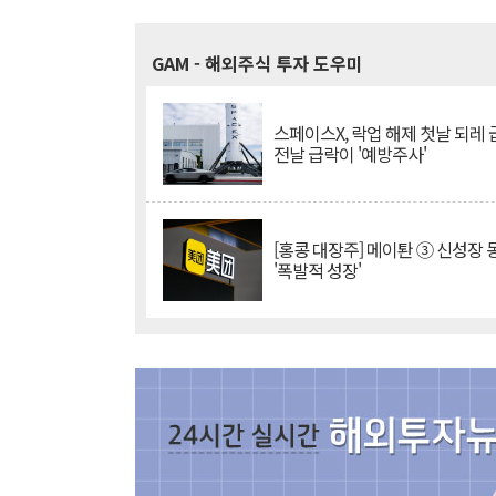
GAM
- 해외주식 투자 도우미
스페이스X, 락업 해제 첫날 되레 급
전날 급락이 '예방주사'
[홍콩 대장주] 메이퇀 ③ 신성장
'폭발적 성장'