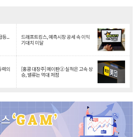
Mute
등...
드래프트킹스, 예측시장 공세 속 이익
기대치 미달
 동력의
[홍콩 대장주] 메이퇀② 실적은 고속 상
승, 밸류는 역대 저점