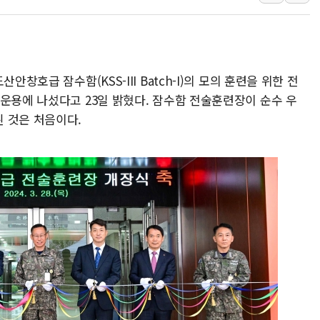
경찰, '300억대 사기 혐
장동혁 "집값 올려놓고 
[속보] '해병 순직 책임'
창호급 잠수함(KSS-III Batch-I)의 모의 훈련을 위한 전
부동산정책 정상화 특별
운용에 나섰다고 23일 밝혔다. 잠수함 전술훈련장이 순수 우
경찰, '강북구 오피스텔 살
 것은 처음이다.
전국 그늘막 4만개 육박 7
"취약계층에 더 가혹한 
美·日 환율공조에 유럽 패
구리값 사상 최고치…'닥