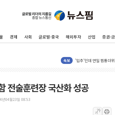
울
경제
사회
글로벌·중국
해외투자
산업
증권·
종합특검, '尹 관저 이전 
코스피·코스닥 오전 동반
'입추'인데 연일 찜통더
"최대 2시간 앞서 침수 
속보
유니슨 "국내생산세액공제
창호 교체하다 난간 무너
장동혁 "규제와 대출 풀
함 전술훈련장 국산화 성공
[속보] 종합특검, '尹 관
AI에 승부 건 네이버…내
24년04월23일 08:53
日, 4~6월 105조원 환시 
가
가
오렌지플래닛 창업재단, 