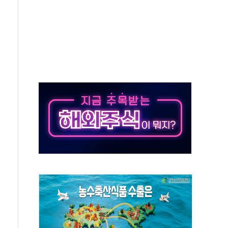
의' 차가원 대표 구속 송치
국민만 잡아"
 임성근 전 사단장 항소심도 징역 3년 선고
위원회 전체회의서 발언하는 장동혁 대표
인' 50대 남성 구속 송치
년 새 7배 늘었다...폭염 대책비는 8.6배 증가
여름"…구윤철, 쪽방촌 폭염 대응상황 점검
싱… '유로화 팔아 엔화 부양' 사후 통보만
터 코퍼'가 말하는 경기 신호가 달라졌다