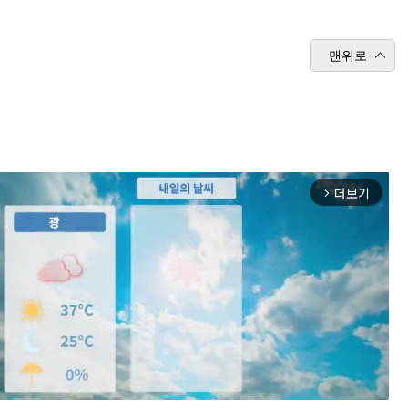
맨위로
더보기
arrow_forward_ios