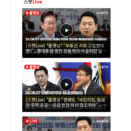
스팟
Live
[스팟Live] *풀영상* "부동산 지옥 고집한다
면!"...李대통령 향한 장동혁의 서슬퍼런 일갈
| 26.08.07 국민의힘 부동산정책 정상화 특별
위원회 전체회의
[스팟Live] *풀영상* 한병도 “국민의힘, 말로
만 주택 공급…공급 법안 처리 협조하라”｜
26.08.07 더불어민주당 원내대책회의