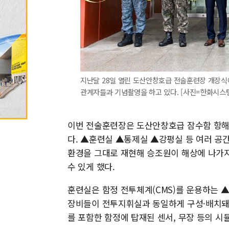
지난달 28일 열린 도산안창호급 전술훈련장 개장식
관계자들과 기념촬영을 하고 있다. [사진=한화시스
이번 전술훈련장은 도산안창호급 잠수함 항해
다. ▲훈련실 ▲통제실 ▲강평실 등 여러 공
환경을 그대로 재현해 승조원이 해상에 나가지
수 있게 했다.
훈련실은 함정 전투체계(CMS)를 운용하는 
장비들이 전투지휘실과 동일하게 구성·배치돼 
를 포함한 함정에 탑재된 센서, 무장 등의 시