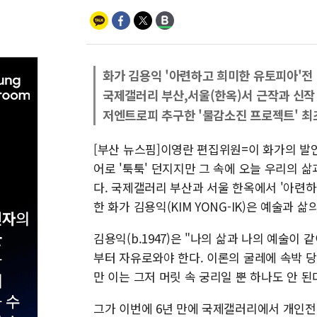
화가 김용익 '아련하고 희미한 유토피아'전
국제갤러리 부산,서울(한옥)서 근작과 신작
저엔트로피 추구한 '물감소진 프로젝트' 
[부산 뉴스핌]이영란 편집위원=이 화가의 발언
어로 '툭툭' 던지지만 그 속에 오늘 우리의 
다. 국제갤러리 부산과 서울 한옥에서 '아련하
한 화가 김용익(KIM YONG-IK)은 예술과 
김용익(b.1947)은 "나의 삶과 나의 예술이
부터 자유로와야 한다. 이론의 굴레에 속박 
만 이는 그저 머릿 속 궁리일 뿐 하나도 안 된
그가 이번에 6년 만에 국제갤러리에서 개인전