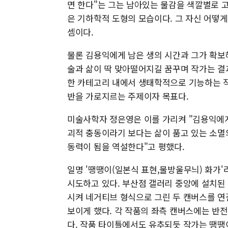
면 한다"는 그는 남아있는 물감을 색깔별로 고
은 기하학적 도형의 모습이다. 그 자신 어떻게
셈이다.
물론 김용익에게 남은 생의 시간과 그가 확보
술과 삶이 딱 맞아떨어지길 꿈꾸며 작가는 결
한 카테고리 내에서 생태학적으로 기능하는 작
반을 가로지르는 주제이자 목표다.
미술사학자 정은영은 이를 가리켜 "김용익에게
괴적 충동이라기 보다는 삶이 품고 있는 소멸
동력이 됨을 역설한다"고 평했다.
일명 '땡땡이(일본식 표현,물방울무늬) 화가
시도하고 있다. 부산점 갤러리 중앙에 설치된 '
시켜 네거티브 형식으로 그린 두 캔버스를 연
보이게 했다. 각 작품의 좌측 캔버스에는 반전
다. 작품 타이틀에서도 유추되듯 작가는 땡땡