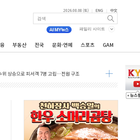
2026.08.08 (토)
ENG
中文
|
|
에 '뻔뻔' 받아친 정청래…제주 연설서 신경전 고조
패밀리 사이트
 재검토 지시…與 "적극 환영"·野 "졸속 국정"
금융
부동산
전국
문화·연예
스포츠
GAM
랑주의보…10일까지 최대 3.5m 높은 물결
 사망 23명…정부, 비상대응기구 가동
양, 수도 베이징도 부동산 규제 철폐
수위 상승으로 피서객 7명 고립…전원 구조
'별똥별 멍' 운영…페르세우스 유성우 관측
 시간당 50mm 이상 폭우…호우경보 발효
90대 숨져…온열질환 여부 조사
기능시험 오전 집중 편성…체감온도 38도 넘으면 중단
가누르기 방지법' 전면 재검토 지시
 시간당 20~30mm 강한 비...가뭄 해소될 듯
 지속…내륙 곳곳 소나기