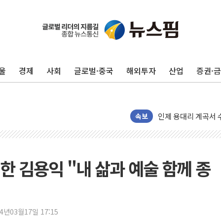
'화합' 꺼낸 김민석
李대통령, ISA 개편
울
경제
사회
글로벌·중국
해외투자
산업
증권·
동해중부 전 해상 풍
연일 폭염에 온열질환
中 전방위 아파트 부
인제 용대리 계곡서 
속보
동해시, 11~14일 
강원 중·남부 동해안
청양 밭에서 일하던 
한 김용익 "내 삶과 예술 함께 종
폭염에 車 운전면허 
李대통령, 'ISA·주
'호우 특보' 경북 울진
24년03월17일 17:15
주말 무더위·열대야