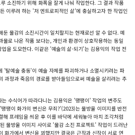
루 소진하기 위해 화폭을 잘게 나눠 작업한다. 그 결과 작품
든 이루려 하는 '저 엔트로피적인 삶'에 충실하고자 한 작업인
해둔 물감의 소진시간이 일치할지는 현재로선 알 수 없다. 예
과물로 나온 작품 보다는, 개인과 환경이 상호작용하는 동일
업을 도모한다. 이같은 '예술의 삶-되기'는 김용익의 작업 전
 '탈예술 충동'이 예술 자체를 파괴하거나 소멸시키려는 파
의 과정과 죽음의 경로를 받아들임으로써 예술을 살리려는 추
'라는 수식어가 따라다니는 김용익은 '땡땡이' 작업의 변주도
땡땡이 화가의 변신은 무죄?'(2023)는 물방울 이미지를 반전
결해 프레임을 씌운 후 이를 바닥에 세워놓아 마치 조각처럼
된 물방울 이미지 사이로 '물감 소진 프로젝트' 작업이 드러난
이 화가에서 변신을 꾀했지만 결국은 근작과 신작이 서로 연