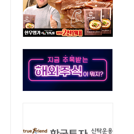
택 검토, 민주당 스스로 원칙 뒤집는 것"
속…청주·진천 35도, 곳곳 소나기
지·공소청 출범…피해자들 '범죄 사각지대' 우려
보 보안 새판 짠다…'자율규제단체' 타진
 경선 발표...김민석 '재역전' vs 정청래 '격차 확대'
에 금리 인상 우려 후퇴…S&P500 최고치
 해임 재추진…"26일까지 의혹 소명" 요구