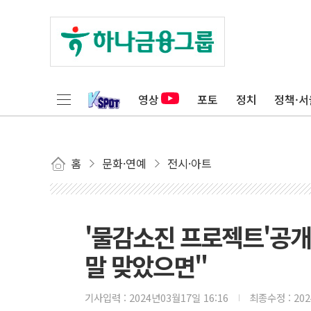
영상
포토
정치
정책·서
홈
문화·연예
전시·아트
'물감소진 프로젝트'공개
말 맞았으면"
기사입력 :
2024년03월17일 16:16
최종수정 :
20