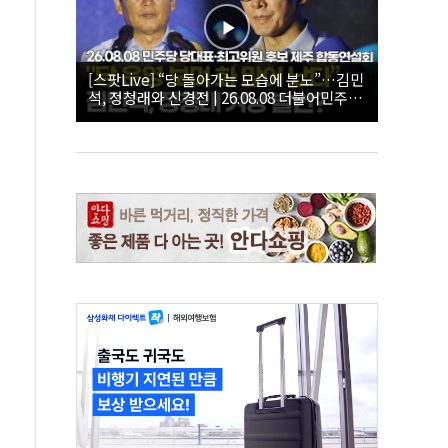
[스팟Live] “당 돌아가는 모습에 분노”…김민
석, 정청래와 신경전 | 26.08.08 더불어민주당
당대표·최고위원 후보 제주 합동연설회