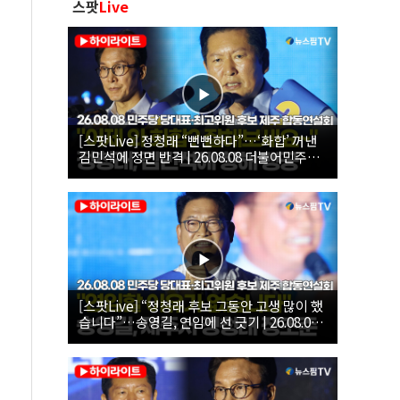
스팟
Live
[스팟Live] 정청래 “뻔뻔하다”…‘화합’ 꺼낸
김민석에 정면 반격 | 26.08.08 더불어민주당
당대표·최고위원 후보 제주 합동연설회
[스팟Live] “정청래 후보 그동안 고생 많이 했
습니다”…송영길, 연임에 선 긋기 | 26.08.08
더불어민주당 당대표·최고위원 후보 제주 합
동연설회