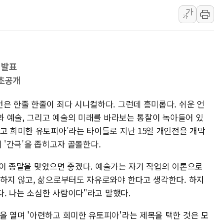
가
오세훈 "용산공원 주
가
충북 주말 무더위 지
10월 보완수사권 폐
한상협, 업계 개인정
 발표
민주당, 오늘 제주·인천
최초공개
뉴욕증시, 고용 쇼크
트럼프, 쿡 연준 이사
은 한줄 한줄이 죄다 시니컬하다. 그런데 흥미롭다. 쉬운 언
삶과 예술, 그리고 예술의 미래를 바라보는 통찰이 녹아들어 있
고 희미한 유토피아'라는 타이틀로 지난 15일 개인전을 개막
삶의 '간극'을 좁히고자 골몰한다.
 같이 종말을 맞았으면 죻겠다. 예술가는 자기 작업의 이론으로
당하지 않고, 삶으로부터도 자유로와야 한다고 생각한다. 하지
다. 나는 소심한 사람이다"라고 말했다.
을 열며 '아련하고 희미한 유토피아'라는 제목을 택한 것은 모