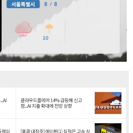
Mute
.AI
클라우드플레어 14% 급등해 신고
점...AI 지출 확대에 전망 상향
 동력의
[홍콩 대장주] 메이퇀② 실적은 고속 상