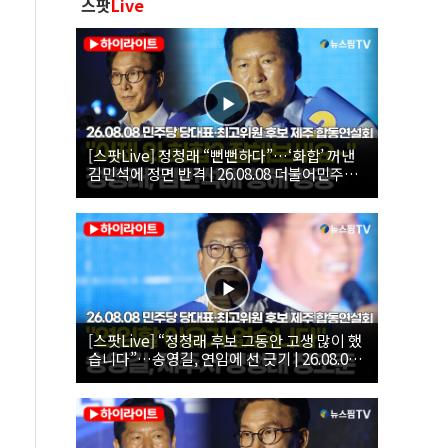
스팟
Live
[스팟Live] 정청래 “뻔뻔하다”…‘화합’ 꺼낸
김민석에 정면 반격 | 26.08.08 더불어민주당
당대표·최고위원 후보 제주 합동연설회
[스팟Live] “정청래 후보 그동안 고생 많이 했
습니다”…송영길, 연임에 선 긋기 | 26.08.08
더불어민주당 당대표·최고위원 후보 제주 합
동연설회