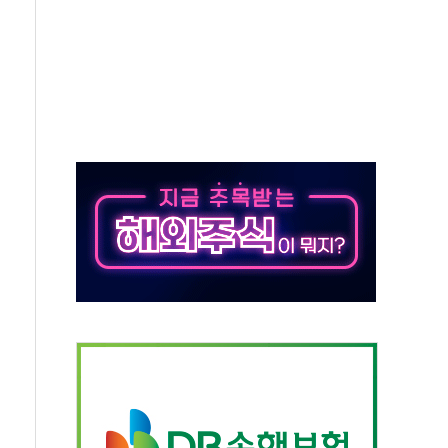
가누르기 방지법' 전면 재검토 지시
 시간당 20~30mm 강한 비...가뭄 해소될 듯
지속…내륙 곳곳 소나기
 검토, 민주당 스스로 원칙 뒤집는 것"
…청주·진천 35도, 곳곳 소나기
지·공소청 출범…피해자들 '범죄 사각지대' 우려
 보안 새판 짠다…'자율규제단체' 타진