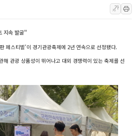
李대통령, 'ISA·주
가
가
'호우 특보' 경북 울진
주말 무더위·열대야 
츠 지속 발굴"
오세훈 "용산공원 주택
충북 주말 무더위 지속
리 판 페스티벌'이 경기관광축제에 2년 연속으로 선정됐다.
10월 보완수사권 폐
해 관광 상품성이 뛰어나고 대외 경쟁력이 있는 축제를 선
한상협, 업계 개인정보