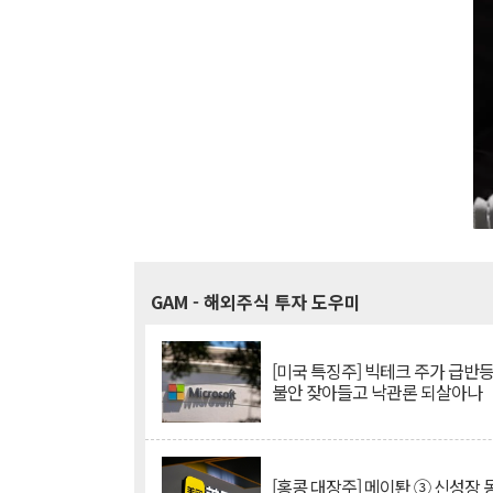
GAM
- 해외주식 투자 도우미
[미국 특징주] 빅테크 주가 급반등..
불안 잦아들고 낙관론 되살아나
[홍콩 대장주] 메이퇀 ③ 신성장