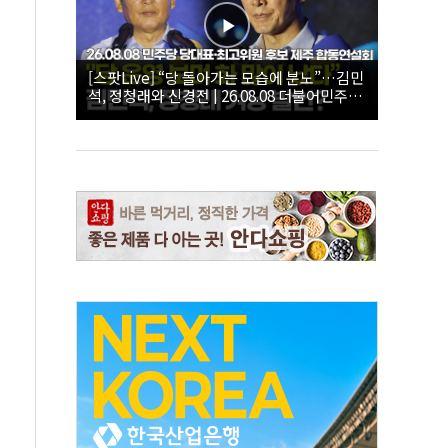
[스팟Live] “당 돌아가는 모습에 분노”…김민
석, 정청래와 신경전 | 26.08.08 더불어민주당
당대표·최고위원 후보 제주 합동연설회