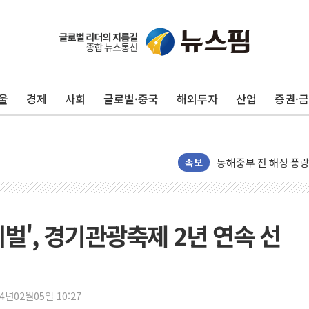
추미애, '위안부' 피해
인천 선재도 갯벌서 해
울
경제
사회
글로벌·중국
해외투자
산업
증권·
인천서 말다툼 중 어머
'화합' 꺼낸 김민석에
李대통령, ISA 개편 
동해중부 전 해상 풍랑
속보
연일 폭염에 온열질환
中 전방위 아파트 부양
인제 용대리 계곡서 
벌', 경기관광축제 2년 연속 선
동해시, 11~14일 
강원 중·남부 동해안
청양 밭에서 일하던 
24년02월05일 10:27
폭염에 車 운전면허 