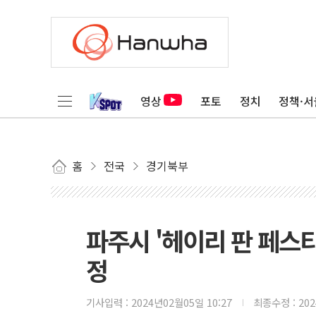
영상
포토
정치
정책·서
홈
전국
경기북부
파주시 '헤이리 판 페스티
정
기사입력 :
2024년02월05일 10:27
최종수정 :
20