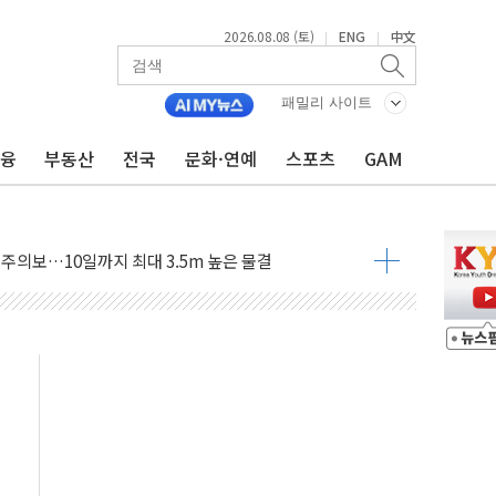
2026.08.08 (토)
ENG
中文
|
|
자 기림의 날 참석..."국제적 시민 연대로 목소리 내야"
패밀리 사이트
루질 중 실종 60대 나흘만에 숨진 채 발견
금융
부동산
전국
문화·연예
스포츠
GAM
니 흉기 살해 10대 아들 체포
 '뻔뻔' 받아친 정청래…제주 연설서 신경전 고조
재검토 지시…與 "적극 환영"·野 "졸속 국정"
주의보…10일까지 최대 3.5m 높은 물결
 사망 23명…정부, 비상대응기구 가동
, 수도 베이징도 부동산 규제 철폐
수위 상승으로 피서객 7명 고립…전원 구조
'별똥별 멍' 운영…페르세우스 유성우 관측
 시간당 50mm 이상 폭우…호우경보 발효
90대 숨져…온열질환 여부 조사
기능시험 오전 집중 편성…체감온도 38도 넘으면 중단