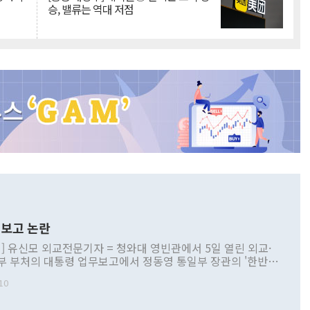
승, 밸류는 역대 저점
보고 논란
] 유신모 외교전문기자 = 청와대 영빈관에서 5일 열린 외교·
부 부처의 대통령 업무보고에서 정동영 통일부 장관의 '한반도
 구상'과 업무보고 발언이 논란을 빚고 있다. 이날 정 장관의
10
정부 내 조율을 거치지 않은 사안을 정책으로 추진하겠다고 공
는가 하면 사실 관계에 맞지 않은 설명도 있었다. 이재명 대통