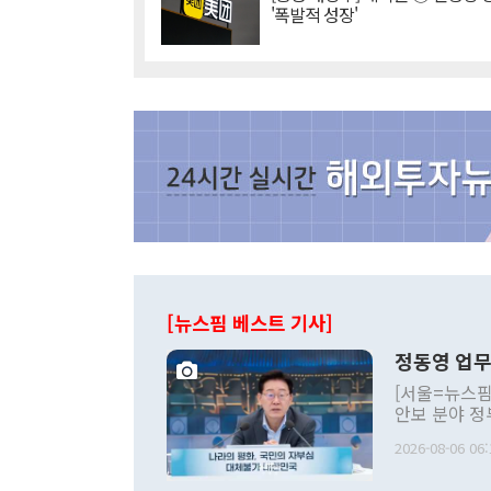
'폭발적 성장'
[뉴스핌 베스트 기사]
정동영 업무
[서울=뉴스핌
안보 분야 정
평화공존 발전
2026-08-06 06:
발언 중에는 
언한 것이 있