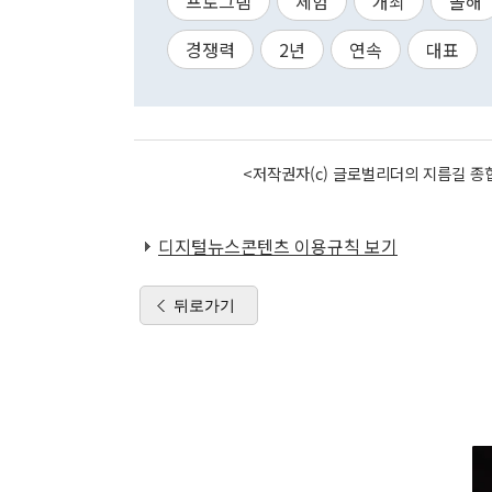
프로그램
체험
개최
올해
경쟁력
2년
연속
대표
<저작권자(c) 글로벌리더의 지름길 종합
디지털뉴스콘텐츠 이용규칙 보기
뒤로가기