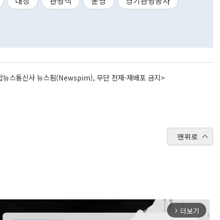
대상
관광객
운영
경기관광공사
뉴스통신사 뉴스핌(Newspim), 무단 전재-재배포 금지>
맨위로
더보기
arrow_forward_ios