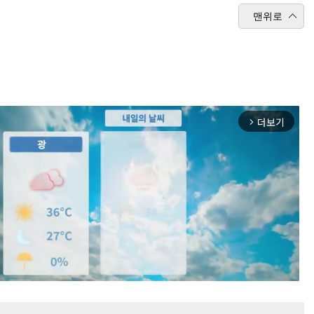
맨위로
더보기
arrow_forward_ios