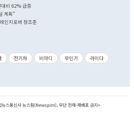
년대비 62% 급증
설 계획"
G 레인지로버 정조준
행
전기차
비야디
무인기
라이다
뉴스통신사 뉴스핌(Newspim), 무단 전재-재배포 금지>