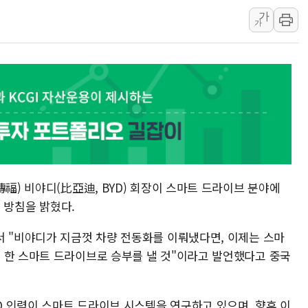
가
강릉·동해·삼척 시간당 최대 
가
폐기물 수거하다 참변…60대
서울 중랑구 주택가서 흉기 난
李대통령 "결혼 때문에 손해 
여수 오동도 인근 해상서 모
추미애, '위안부' 피해자 기림
인천 선재도 갯벌서 해루질 중
인천서 말다툼 중 어머니 흉기
'화합' 꺼낸 김민석에 '뻔뻔
傳福) 비야디(比亞迪, BYD) 회장이 스마트 드라이브 분야에
할 방침을 밝혔다.
서 "비야디가 지금껏 차량 전동화를 이뤄냈다면, 이제는 스마
 한 스마트 드라이브로 승부를 낼 것"이라고 발언했다고 중국
&D 인력이 스마트 드라이브 시스템을 연구하고 있으며, 향후 이