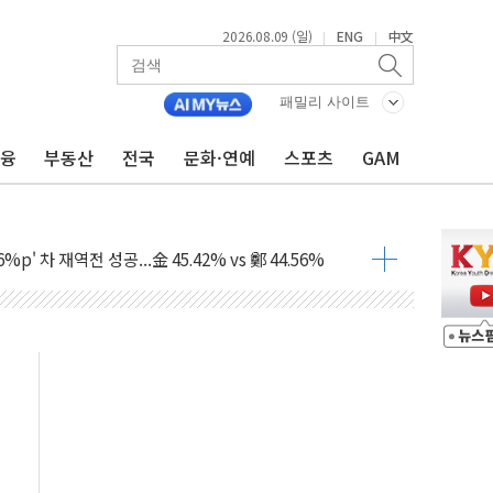
2026.08.09 (일)
ENG
中文
|
|
패밀리 사이트
금융
부동산
전국
문화·연예
스포츠
GAM
투입…고수온 양식장 복구·지원 '총력'
산사태 주의보'...경북도, 호우 피해·통제구간 없어
%p' 차 재역전 성공...金 45.42% vs 鄭 44.56%
·정청래·김민석 당대표 후보
 정청래에 승리...47.75% vs 42.08%
과 발표...김민석 47.75% 정청래 42.08%
표...김민석 45.09% 정청래 43.27% 송영길 11.63%
표...김민석 52.64% 정청래 39.89% 송영길 7.47%
0~8.14)
…공습 한계·탄약 부족 현실화