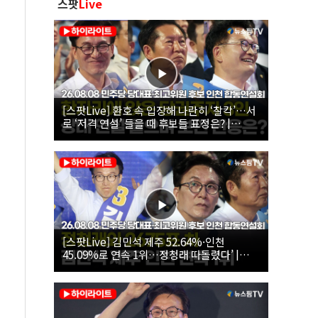
스팟
Live
[스팟Live] 환호 속 입장해 나란히 ‘찰칵’…서
로 ‘저격 연설’ 들을 때 후보들 표정은? |
26.08.08 더불어민주당 당대표·최고위원 후
보 인천 합동연설회
[스팟Live] 김민석 제주 52.64%·인천
45.09%로 연속 1위…정청래 따돌렸다’ |
26.08.08 더불어민주당 당대표·최고위원 후
보 인천 합동연설회