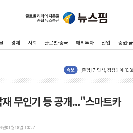
울
경제
사회
글로벌·중국
해외투자
산업
증권·
포항시 재난예산 40억 긴급 
울진·영덕 '호우특보'-포항 '
[종합] 김민석, 정청래에 '0.86
인천 합동연설회 나선 송영길
속보
김민석, 2주차 제주·인천 경선서
인사하는 김민석 당대표 후보
[속보] 민주, 제주·인천 경선 결
재 무인기 등 공개..."스마트카
[속보] 민주, 인천 경선 결과 발
[속보] 민주, 제주 경선 결과 발
이번주 국내 주요 금융일정(8.1
24년01월18일 10:27
美, 이란전 출구전략 만지작