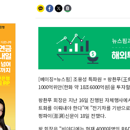
[베이징=뉴스핌] 조용성 특파원 = 왕촨푸(王
1000억위안(한화 약 18조6000억원)을 투자
왕촨푸 회장은 지난 16일 진행된 자체행사에
트화를 이뤄내야 한다"며 "전기차를 기반으로
펑파이(澎湃)신문이 18일 전했다.
왕 회장은 "비야디에는 현재 4000여명의 R