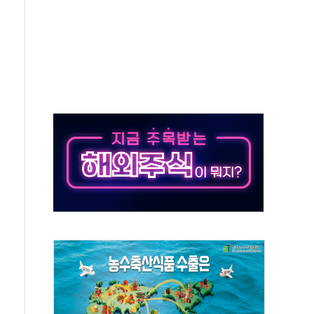
50㎜ 폭우…강원 동해안 강한 비 이어져
 환경미화원 수거차에 치여 사망
동…60대 남성 2명 숨져
보는 일 없게"…'결혼 페널티' 22개 과제 손본다
터보트 전복…1명 사망·1명 실종
의 날 참석..."국제적 시민 연대로 목소리 내야"
 실종 60대 나흘만에 숨진 채 발견
 살해 10대 아들 체포
' 받아친 정청래…제주 연설서 신경전 고조