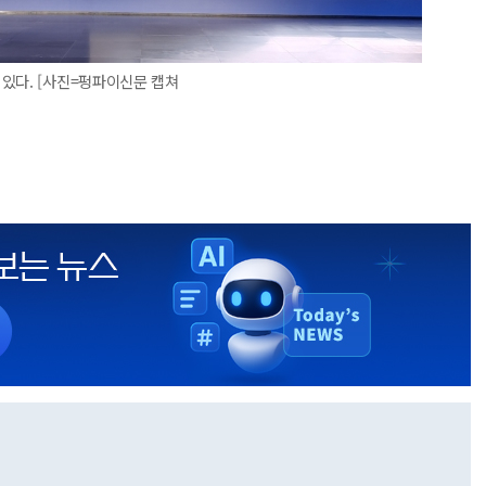
있다. [사진=펑파이신문 캡쳐