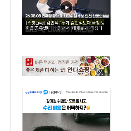
[스팟Live] 김민석 “누가 김민석보다 국정 방
향을 공유했나”…인천서 ‘대체불가’ 외쳤다 |
26.08.08 더불어민주당 당대표·최고위원 후
보 인천 합동연설회