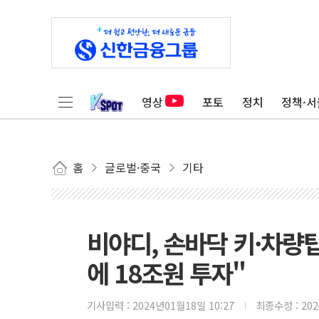
영상
포토
정치
정책·서
홈
글로벌·중국
기타
비야디, 손바닥 키·차량탑
에 18조원 투자"
기사입력 :
2024년01월18일 10:27
최종수정 :
20