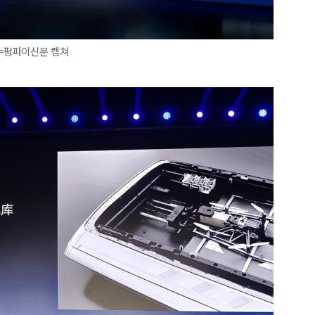
진=펑파이신문 캡쳐