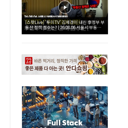
[스팟Live] '투미TV' 김제경이 내린 李정부 부
동산 정책 점수는? | 26.08.06 서울시 부동산
대토론회