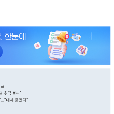
럼프
프 추격 불씨'
..."대세 굳혔다"