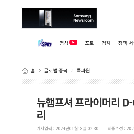
영상
포토
정치
정책·서
홈
글로벌·중국
특파원
뉴햄프셔 프라이머리 D-6
리
기사입력 :
2024년01월18일 02:30
최종수정 :
20