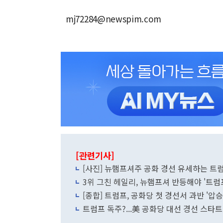
mj72284@newspim.com
[관련기사]
[사진] 뉴햄프셔주 공화 경선 유세하는 트
3위 그친 헤일리, 뉴햄프셔 반등해야 '트럼
[종합] 트럼프, 공화당 첫 경선서 과반 '압승'
트럼프 독주?...美 공화당 대선 경선 스타트