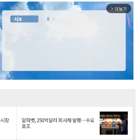
더보기
arrow_forward_ios
Mute
측시장
알파벳, 250억달러 회사채 발행…수요
호조