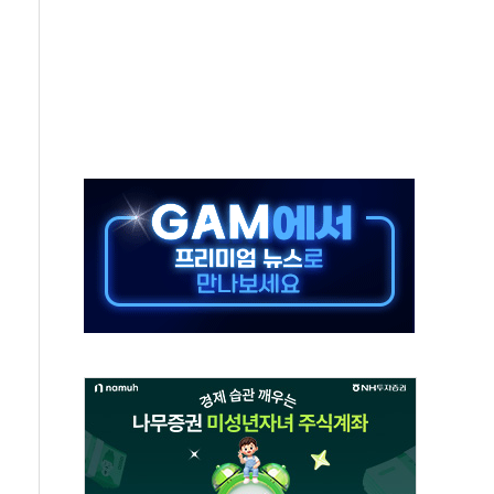
것"…군수품 부족설 일축 "막대한 무기 보유"
적 방어…다음 과제는 '외형 확대'
해협 통항 제한 검토에 유가 3% 급등…금값 보합
하락…다우 5거래일 랠리 '마침표'
개방 합의 막바지.."美와 직접 협상 없어"
정청래·김민석 후보 - 8월 7일
동산정책 2차 점검회의…주택 공급 대책 막바지 조율