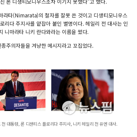
어진 론 디생티모니우스조차 이기지 못했다"고 했다.
라타(Nimarata)의 철자를 잘못 쓴 것이고 디생티모니우스
플로리다 주지사를 얕잡아 붙인 별명이다. 헤일리 전 대사는 인
지 니마라타 니키 란다와라는 이름을 썼다.
 인종주의자들을 겨냥한 메시지라고 꼬집었다.
전 대통령, 론 디샌티스 플로리다 주지사, 니키 헤일리 전 유엔 대사.