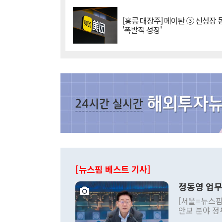
[홍콩 대장주] 메이퇀 ③ 신성장
'폭발적 성장'
[뉴스핌 베스트 기사]
정동영 업무
[서울=뉴스핌
안보 분야 정
평화공존 발전