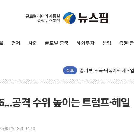
오뚜기, '2026 오뚜기몰 대
네이버, AI 투자로 숨 고르
카카오스타일 지그재그, '직잭
울
경제
사회
글로벌·중국
해외투자
산업
증권·
풀무원푸드앤컬처, 인천공항서
애경산업, 서울시 취약계층 위
중기부, 떡국·떡볶이떡 제조업 
속보
[브라질증시] 금리 인하에도 추
[뉴스핌 이 시각 PICK] 李, 
카드사 고객 유입 창구 된 '
...공격 수위 높이는 트럼프·헤일
제나벨, 배우 공승연 브랜드 
트럼프, 폴리실리콘·태양광에 
[채권/외환] 국제유가 급등에
24년01월18일 07:10
트럼프, '원정출산 시민권 차