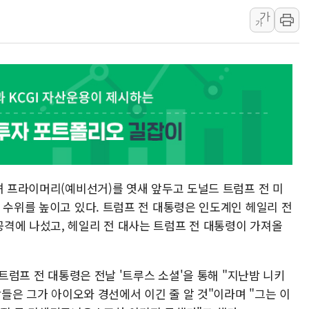
트럼프 "이란전 조만간 끝날 
가
가
현대리바트, 원가 개선으로 실
[금/유가] 이란의 호르무즈 
뉴욕증시, 유가·금리 부담에 
이란, 오만과 호르무즈 해협 재
[민주 당권주자 일정] 송영길·
李대통령, 오늘 오후 2시 부
셔 프라이머리(예비선거)를 엿새 앞두고 도널드 트럼프 전 미
 수위를 높이고 있다. 트럼프 전 대통령은 인도계인 헤일리 전
격에 나섰고, 헤일리 전 대사는 트럼프 전 대통령이 가져올
 트럼프 전 대통령은 전날 '트루스 소셜'을 통해 "지난밤 니키
람들은 그가 아이오와 경선에서 이긴 줄 알 것"이라며 "그는 이