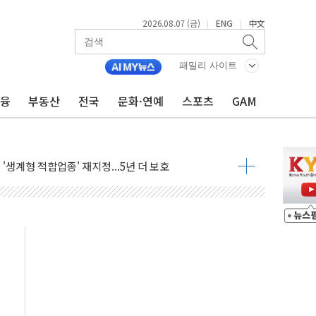
2026.08.07 (금)
ENG
中文
|
|
잔치' …경품·할인 혜택 풍성
패밀리 사이트
기…매출 16% 늘고 영업이익은 제자리
뷰티 페스타'…최대 91% 할인
금융
부동산
전국
문화·연예
스포츠
GAM
 '팔도음식대전'
해 53억원 상당 통큰 기부
'생계형 적합업종' 재지정...5년 더 보호
가 완화 불확실성에 1.2% 하락 마감
오늘 부동산 2차 회의 外
트래블카드'…휴가철 넘어 장기 고객 묶는다
모델 발탁… 부산 광안서 약국 팝업스토어 운영
15% 관세…한국 등엔 '합산 상한' 적용
 미 국채금리·달러 동반 상승…시장, 美 고용지표 촉각
단' 행정명령 서명…출생시민권 제한 재시동