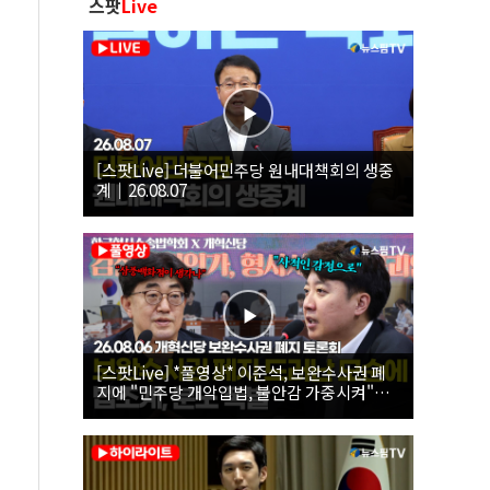
스팟
Live
[스팟Live] 더불어민주당 원내대책회의 생중
계｜26.08.07
[스팟Live] *풀영상* 이준석, 보완수사권 폐
지에 "민주당 개악입법, 불안감 가중시켜"｜
26.08.06 개혁신당 보완수사권 폐지 토론회