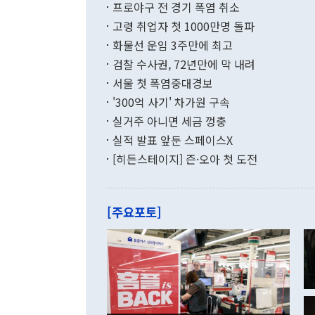
9000만달러
프로야구 전 경기 폭염 취소
년간의 CVI
지 기준 상품
고령 취업자 첫 1000만명 돌파
무너졌다고도 
며 월간 기준
현실을 바꾸는
달러로 38.
화물선 운임 3주만에 최고
를 평화 체제
196.9% 급
검찰 수사권, 72년만에 막 내려
함께 4자 대
수출은 160
지만 이 대통
서울 첫 폭염중대경보
(18.6%) 
화공존 정책이
했다. 통관 기
'300억 사기' 차가원 구속
다"고 지적했
(16.4%)
투리가 잡혀 
실거주 아니면 세금 껑충
월(-10억9
쁜 상황이 초
증가와 유류할
실적 발표 앞둔 스페이스X
9·19 군사
기록했지만 
[히든스테이지] 즌·오아 첫 도전
"우리의 선의
로 전환됐다.
으로 약간의 의문
를 기록해 전
관은 업무보고
는 배당수입
주의에 근거한
줄면서 25억
[주요포토]
라며 "여러분
억1000만달
이 9월 러시
였던 올해 3
며 "정부 차
인의 해외투자
은 "그것은 
각각 증가했다
잘랐다. 정 
국인의 국내 
않았다는 점에
감소하며 전월
사합의 복원,
경신했다. 외
권이라는 지적
분기 말 만기