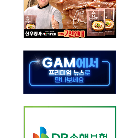
름…수도권 집중 완화 전환점"
 주재… "전폭적 공급 확대·속도전 총력"
…美 태양광주 급등
해도 놀랍지 않아"
태양광 착공…여의도 1.6배 규모
...금융주 낙폭 커