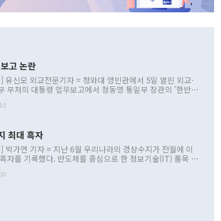
보고 논란
] 유신모 외교전문기자 = 청와대 영빈관에서 5일 열린 외교·
부 부처의 대통령 업무보고에서 정동영 통일부 장관의 '한반도
 구상'과 업무보고 발언이 논란을 빚고 있다. 이날 정 장관의
10
정부 내 조율을 거치지 않은 사안을 정책으로 추진하겠다고 공
는가 하면 사실 관계에 맞지 않은 설명도 있었다. 이재명 대통
로 신중을 기해 달라고 경고했고, 조현 외교부 장관은 '이상
지 최대 흑자
 근거한 비현실적 구상'이라는 비판을 내놨다. 그동안 정 장
책 관련 발언이 물의를 빚은 적은 여러 번 있지만 대통령과 유
] 박가연 기자 = 지난 6월 우리나라의 경상수지가 전월에 이
이 공개적으로 부정적 입장을 표명한 것은 이례적이다. 정 장
 흑자를 기록했다. 반도체를 중심으로 한 정보기술(IT) 품목 수
대북 접근법과 월권을 제어해야 한다는 목소리도 높아지고 있
간 상품수출이 처음으로 1000억달러를 넘어선 영향이다. [자
00
 따르
기자간담회를 하고 있다. [사진=통일부] 2026.07.23 ◆통일
 경상수지는 497억3000만달러 흑자로 집계됐다. 전월(386억
 넘어선 주장 정 장관은 이날 업무보고에서 '한반도 평화공존
)에 이어 두 달 연속 월간 기준 역대 최대 기록을 갈아치웠다.
 설명하면서 이재명 정부 2년차 핵심 과제로 상호 존중·평화
해 상반기 누적 경상수지 흑자는 1910억1000만달러를 기록
·핵 없는 한반도 등 3대 기본 방향을 제시했다. 정 장관은 "대
지 흑자를 견인한 것은 상품수지다. 6월 상품수지는 478억
언어는 멈춰야 한다"면서 주적 용어 대체를 주장했다. 지난 25