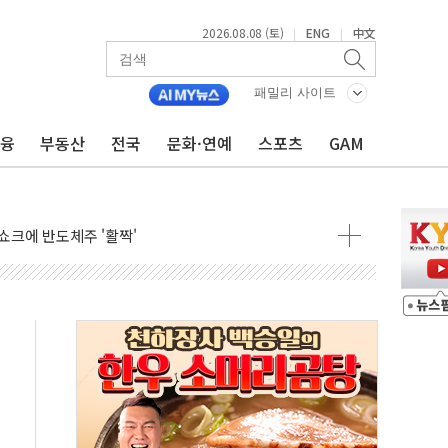
2026.08.08 (토)
ENG
中文
|
|
체결… 이스라엘·이란 위협에 맞설 자체 억지력 강화
패밀리 사이트
 다음 주"
령…트럼프 제동
금융
부동산
전국
문화·연예
스포츠
GAM
주일 이상 '올스톱'… 美 해상봉쇄 영향
개입했나" 촉각
용 쇼크에 반도체주 '활짝'
우려 후퇴…나스닥 선물 1%대 상승
…9월 금리 인상 기대 후퇴
체결
라우드플레어·태양광주↑ VS 트레이드데스크·웬디스↓
종자 7359명 끝까지 찾겠다"
 톤 낮춰
항시 '시끌'