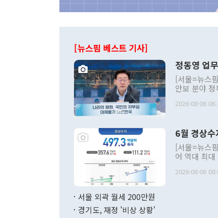
[뉴스핌 베스트 기사]
정동영 업무
[서울=뉴스핌
안보 분야 정
평화공존 발전
2026-08-06 06:
발언 중에는 
언한 것이 있
령은 공개적으
6월 경상수
주의적 희망에
관의 대북 정
[서울=뉴스핌
관 부처 장관
어 역대 최대
관의 무리한 
출 호조로 월
다. [정동영 통일부 장관이 지난달 23일 오후 서울 종로구 정부서울청사에
2026-08-06 08:
료=한국은행] 한국은행이 6일 발표한 '2026년 6월 국제수지(잠정)'에
서 취임 1주년 
면 지난 6월
부 장관 권한
1000만달러
서울 외곽 월세 200만원
발전 구상'을
이에 따라 올
적 갈등 해결
경기도, 재정 '비상 상황'
했다. 경상수
결과 혐오의 