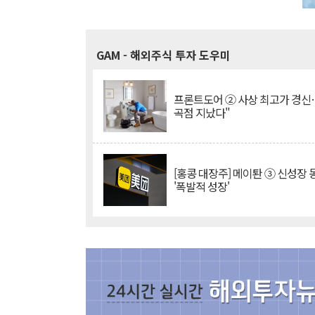
GAM
- 해외주식 투자 도우미
프론트도어 ② 사상 최고가 경신
곡점 지났다"
[홍콩 대장주] 메이퇀 ③ 신성장
'폭발적 성장'