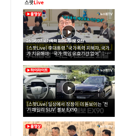
스팟
Live
[스팟Live] 李대통령 "국가폭력 피해자, 국가
가 치유해야…국가 책임 유효기간 없어"｜
26.08.07 국가폭력 피해자 위로 오찬
[스팟Live] 일상에서 장점이 더 돋보이는 '전
기 패밀리 SUV' 볼보 EX90