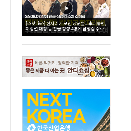
[스팟Live] 한자리에 모인 장군들...李대통령,
이상렬 대장 등 진급 장성 4명에 삼정검 수치
직접 수여｜26.08.07 장성 진급·삼정검 수치
수여식