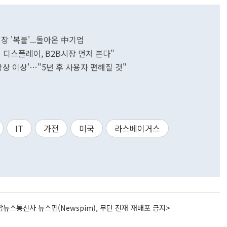
장 '복붙'...돌아온 中기업
명 디스플레이, B2B시장 먼저 본다"
도 상상 이상'…"5년 후 사용자 편해질 것"
IT
가전
미국
라스베이거스
뉴스통신사 뉴스핌(Newspim), 무단 전재-재배포 금지>