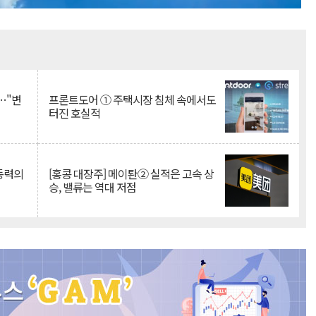
Mute
…"변
프론트도어 ① 주택시장 침체 속에서도
터진 호실적
 동력의
[홍콩 대장주] 메이퇀② 실적은 고속 상
승, 밸류는 역대 저점