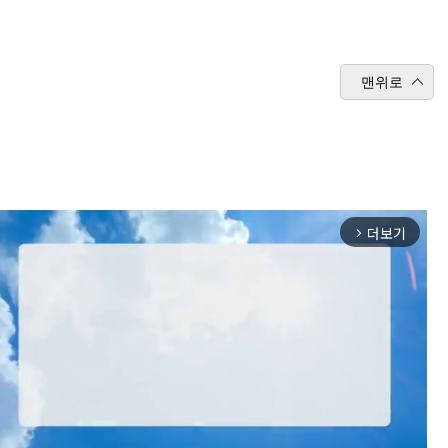
맨위로
더보기
arrow_forward_ios