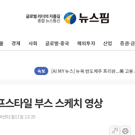
[종합] 이슬람 수니파 3국, '공동방위협정' 
트럼프, 백신·자폐증 행정명령 검토…"이르면
美 항소법원, 백악관 무도회장 공사 중단 명
울
경제
사회
글로벌·중국
해외투자
산업
증권·
이란의 핵심 원유 수출항 '하르그섬', 최근 1
美 고용 쇼크에 엔화 장중 급등…시장은 "또 
[AI MY 뉴스] 뉴욕 반도체주 프리뷰...美 고
속보
뉴욕증시 프리뷰, 美 고용 쇼크에 금리 인상 
[종합] 美 7월 고용 2만3000명 감소 '쇼크'
[사진] 이슬람 수니파 3개국, 공동방위협정 
라이프스타일 부스 스케치 영상
뉴욕증시 개장 전 특징주...아틀라시안·클
보훈부, 미 DPAA와 MOU… "6·25 미군 실
24년01월11일 13:25
트럼프 "금리 내려야"…파월 때와 달리 워시엔
특정 정치인 측근 포항시 정책특보 내정설...포
가
가