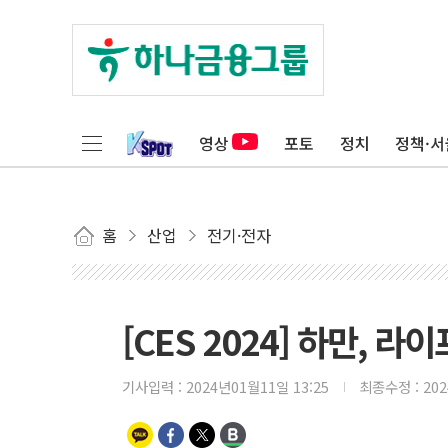
영상
포토
정치
정책·서
홈
산업
전기·전자
[CES 2024] 하만, 
기사입력 :
2024년01월11일 13:25
최종수정 :
20