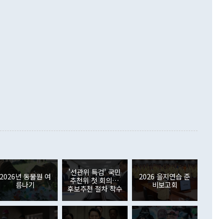
 흑자를 기록하며 전월에 이어 역대 최대를 다시 썼다. 국제수
D(완전하고 검증가능하며 되돌릴 수 없는 비핵화) 구도는 이미
수출은 1123억7000만달러로 전년 동월 대비 84.5% 증가하
했다. 또 "현 시점에서 흘러간 선(先)비핵화만 되뇌는 것은
 처음으로 1000억달러를 넘어섰다. 상품수입은 644억8000만
 데 힘이 되지 않는다"고 주장했다. 정 장관은 또 "정전 체제
6% 늘었다. 통관 기준으로는 반도체 수출이 전년 동월 대비
로 바꾸는 논의에 착수하겠다"면서 "북·미 정상회담 견인과
증했고 컴퓨터·주변기기(SSD)는 282.7% 증가했다. IT 품목
화의 동력을 확보하기 위해 최선을 다할 것"이라고 말했다. 하
.4% 늘었으며 비IT 품목도 ▲석유제품(47.5%) ▲화공품
령은 정 장관의 구상에 대부분 제동을 걸었다. 이 대통령은 "평
▲철강제품(17.9%) ▲승용차(6.1%) 등을 중심으로 18.6% 증가
 정치적으로 악용되는 측면이 있다"며 "많이 조심하셔야 한
준 수입은 ▲원자재(30.5%) ▲자본재(35.3%) ▲소비재
다. 북한을 다른 이름으로 불러야 한다는 주장에는 "표현에 꼬
가 모두 늘었다. 서비스수지는 12억9000만달러 적자를 기록해 전
정쟁으로 휘몰아 들어가면 원래 하고자 했던 데에서 오히려 나
000만달러)보다 적자 폭이 확대됐다. 여행수지는 외국인 입국자
래될 수 있다"고 경고했다. 이 대통령은 남북 신뢰 구축을 위해
증료 인상 등에 따른 출국자 감소로 4억4000만달러 흑자를
합의를 선제적으로 복원해야 한다는 정 장관의 주장에 대해서도
지식재산권사용료수지는 전월 흑자에서 4억4000만달러 적자
대로 하는 게 과연 한반도의 평화와 안정에 플러스냐, 결론적
 본원소득수지는 배당소득을 중심으로 32억7000만달러 흑자
이 들 때도 있다"며 부정적으로 반응했다. 조현 외교부 장
월(21억7000만달러)보다 흑자 폭이 확대됐다. 배당소득수지
 사후 브리핑에서 정 장관이 언급한 '4자 회담'에 대해 "이상
이 늘어난 데다 전월 분기배당에 따른 기저효과로 배당지급이
 어떤 희망이라 하더라도 그건 아직 조율되지 않은 방법"이
6000만달러 흑자를 나타냈다. 금융계정 순자산은 6월 중 467
들께서 디스카운트해 주시면 좋겠다"고 선을 그었다. 정 장관
러 증가해 월간 기준 역대 최대 증가 폭을 기록했다. 종전 최대
아 블라디보스토크에서 열리는 '동방경제포럼(EEF)'을 언급하
월(369억9000만달러)을 넘어선 것이다. 직접투자에서는 내국
원에서 (참석을) 검토하고 있다"고 발언한 데 대해서도 조 장관
가 80억1000만달러, 외국인의 국내투자가 46억3000만달러
'선관위 특검' 국민
외교부의 몫"이라며 "아직 거기까지 진도가 나가지 않았다"고
2026년 동물원 여
2026 을지연습 준
. 증권투자에서는 외국인의 국내 주식 매도세가 이어졌다. 외
추천위 첫 회의…
름나기
비보고회
장관이 이날 소개한 대북 구상과 설명은 정부 내 조율을 거치지
주식 투자는 차익실현 매도 등의 영향으로 316억1000만달러
후보추천 절차 착수
서 문제가 있다. 특히 주적 표현 대체와 국호 사용, 9·19 군
(-310억5000만달러)에 이어 역대 최대 순매도 기록을 다시
 4자회담 추진 등은 통일부 장관이 결정할 사안이 아니어서 월
국인의 국내 채권투자는 세계국채지수(WGBI) 자금 유입에도
이 나오고 있다. 이 대통령은 정 장관의 업무보고를 듣고 난
도래 영향으로 증가 폭이 줄어든 52억9000만달러를 기록했