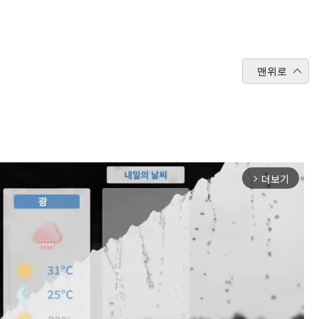
맨위로
더보기
arrow_forward_ios