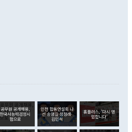
지 흑자를 견인한 것은 상품수지다. 6월 상품수지는 478억
언어는 멈춰야 한다"면서 주적 용어 대체를 주장했다. 지난 25
 흑자를 기록하며 전월에 이어 역대 최대를 다시 썼다. 국제수
D(완전하고 검증가능하며 되돌릴 수 없는 비핵화) 구도는 이미
수출은 1123억7000만달러로 전년 동월 대비 84.5% 증가하
했다. 또 "현 시점에서 흘러간 선(先)비핵화만 되뇌는 것은
 처음으로 1000억달러를 넘어섰다. 상품수입은 644억8000만
 데 힘이 되지 않는다"고 주장했다. 정 장관은 또 "정전 체제
6% 늘었다. 통관 기준으로는 반도체 수출이 전년 동월 대비
로 바꾸는 논의에 착수하겠다"면서 "북·미 정상회담 견인과
증했고 컴퓨터·주변기기(SSD)는 282.7% 증가했다. IT 품목
화의 동력을 확보하기 위해 최선을 다할 것"이라고 말했다. 하
.4% 늘었으며 비IT 품목도 ▲석유제품(47.5%) ▲화공품
령은 정 장관의 구상에 대부분 제동을 걸었다. 이 대통령은 "평
▲철강제품(17.9%) ▲승용차(6.1%) 등을 중심으로 18.6% 증가
 정치적으로 악용되는 측면이 있다"며 "많이 조심하셔야 한
준 수입은 ▲원자재(30.5%) ▲자본재(35.3%) ▲소비재
다. 북한을 다른 이름으로 불러야 한다는 주장에는 "표현에 꼬
가 모두 늘었다. 서비스수지는 12억9000만달러 적자를 기록해 전
정쟁으로 휘몰아 들어가면 원래 하고자 했던 데에서 오히려 나
000만달러)보다 적자 폭이 확대됐다. 여행수지는 외국인 입국자
래될 수 있다"고 경고했다. 이 대통령은 남북 신뢰 구축을 위해
증료 인상 등에 따른 출국자 감소로 4억4000만달러 흑자를
합의를 선제적으로 복원해야 한다는 정 장관의 주장에 대해서도
지식재산권사용료수지는 전월 흑자에서 4억4000만달러 적자
대로 하는 게 과연 한반도의 평화와 안정에 플러스냐, 결론적
 본원소득수지는 배당소득을 중심으로 32억7000만달러 흑자
이 들 때도 있다"며 부정적으로 반응했다. 조현 외교부 장
월(21억7000만달러)보다 흑자 폭이 확대됐다. 배당소득수지
 사후 브리핑에서 정 장관이 언급한 '4자 회담'에 대해 "이상
이 늘어난 데다 전월 분기배당에 따른 기저효과로 배당지급이
 어떤 희망이라 하더라도 그건 아직 조율되지 않은 방법"이
6000만달러 흑자를 나타냈다. 금융계정 순자산은 6월 중 467
들께서 디스카운트해 주시면 좋겠다"고 선을 그었다. 정 장관
러 증가해 월간 기준 역대 최대 증가 폭을 기록했다. 종전 최대
아 블라디보스토크에서 열리는 '동방경제포럼(EEF)'을 언급하
월(369억9000만달러)을 넘어선 것이다. 직접투자에서는 내국
원에서 (참석을) 검토하고 있다"고 발언한 데 대해서도 조 장관
가 80억1000만달러, 외국인의 국내투자가 46억3000만달러
공무원 공개채용,
인천 합동연설회 나
외교부의 몫"이라며 "아직 거기까지 진도가 나가지 않았다"고
홈플러스, '다시 영
. 증권투자에서는 외국인의 국내 주식 매도세가 이어졌다. 외
한국사능력검정시
선 송영길·정청래·
업합니다'
장관이 이날 소개한 대북 구상과 설명은 정부 내 조율을 거치지
주식 투자는 차익실현 매도 등의 영향으로 316억1000만달러
험으로
김민석
서 문제가 있다. 특히 주적 표현 대체와 국호 사용, 9·19 군
(-310억5000만달러)에 이어 역대 최대 순매도 기록을 다시
 4자회담 추진 등은 통일부 장관이 결정할 사안이 아니어서 월
국인의 국내 채권투자는 세계국채지수(WGBI) 자금 유입에도