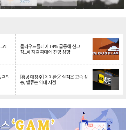
Mute
.AI
클라우드플레어 14% 급등해 신고
점...AI 지출 확대에 전망 상향
 동력의
[홍콩 대장주] 메이퇀② 실적은 고속 상
승, 밸류는 역대 저점