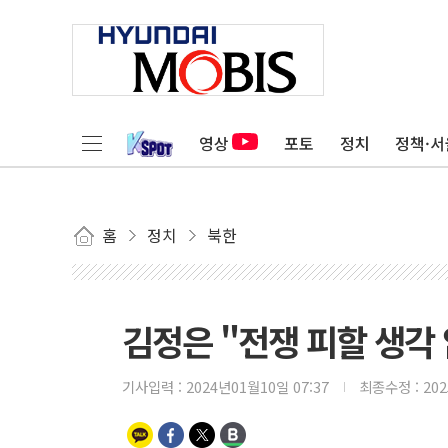
영상
포토
정치
정책·서
홈
정치
북한
김정은 "전쟁 피할 생각
기사입력 :
2024년01월10일 07:37
최종수정 :
20