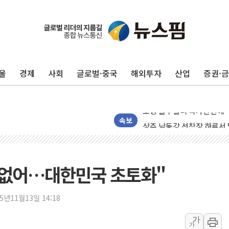
울
경제
사회
글로벌·중국
해외투자
산업
증권·
평택 진위면 공장서 질식사
포항 블루밸리 국가산단에 '
상주 낙동강 선착장 하류서 50
속보
[종합] 김민석, 정청래에 누적 '
민주당 경북도당위원장에 오중
인천서 말다툼 중 어머니 살
 없어…대한민국 초토화"
김민석, 강원·대구·경북 경선서
[속보] 민주, 강원·대구·경북 
25년11월13일 14:18
[속보] 민주, 경북 경선 결과 
가
가
[속보] 민주, 대구 경선 결과 