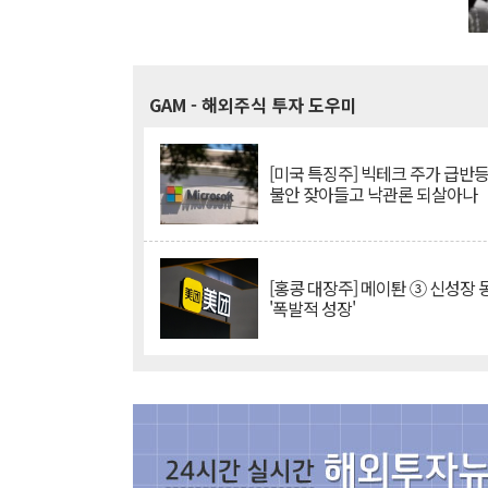
GAM
- 해외주식 투자 도우미
[미국 특징주] 빅테크 주가 급반등..
불안 잦아들고 낙관론 되살아나
[홍콩 대장주] 메이퇀 ③ 신성장
'폭발적 성장'