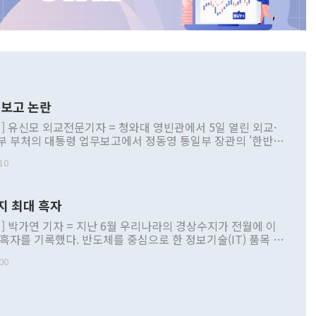
보고 논란
] 유신모 외교전문기자 = 청와대 영빈관에서 5일 열린 외교·
부 부처의 대통령 업무보고에서 정동영 통일부 장관의 '한반도
 구상'과 업무보고 발언이 논란을 빚고 있다. 이날 정 장관의
10
정부 내 조율을 거치지 않은 사안을 정책으로 추진하겠다고 공
는가 하면 사실 관계에 맞지 않은 설명도 있었다. 이재명 대통
로 신중을 기해 달라고 경고했고, 조현 외교부 장관은 '이상
지 최대 흑자
 근거한 비현실적 구상'이라는 비판을 내놨다. 그동안 정 장
책 관련 발언이 물의를 빚은 적은 여러 번 있지만 대통령과 유
] 박가연 기자 = 지난 6월 우리나라의 경상수지가 전월에 이
이 공개적으로 부정적 입장을 표명한 것은 이례적이다. 정 장
 흑자를 기록했다. 반도체를 중심으로 한 정보기술(IT) 품목 수
대북 접근법과 월권을 제어해야 한다는 목소리도 높아지고 있
간 상품수출이 처음으로 1000억달러를 넘어선 영향이다. [자
00
 따르
기자간담회를 하고 있다. [사진=통일부] 2026.07.23 ◆통일
 경상수지는 497억3000만달러 흑자로 집계됐다. 전월(386억
 넘어선 주장 정 장관은 이날 업무보고에서 '한반도 평화공존
)에 이어 두 달 연속 월간 기준 역대 최대 기록을 갈아치웠다.
 설명하면서 이재명 정부 2년차 핵심 과제로 상호 존중·평화
해 상반기 누적 경상수지 흑자는 1910억1000만달러를 기록
·핵 없는 한반도 등 3대 기본 방향을 제시했다. 정 장관은 "대