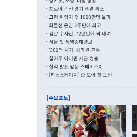
경기도, 재정 '비상 상황'
했다. 경상수
결과 혐오의 
9000만달러
프로야구 전 경기 폭염 취소
년간의 CVI
지 기준 상품
고령 취업자 첫 1000만명 돌파
무너졌다고도 
며 월간 기준
현실을 바꾸는
달러로 38.
화물선 운임 3주만에 최고
를 평화 체제
196.9% 급
검찰 수사권, 72년만에 막 내려
함께 4자 대
수출은 160
지만 이 대통
서울 첫 폭염중대경보
(18.6%) 
화공존 정책이
했다. 통관 기
'300억 사기' 차가원 구속
다"고 지적했
(16.4%)
투리가 잡혀 
실거주 아니면 세금 껑충
월(-10억9
쁜 상황이 초
증가와 유류할
실적 발표 앞둔 스페이스X
9·19 군사
기록했지만 
[히든스테이지] 즌·오아 첫 도전
"우리의 선의
로 전환됐다.
으로 약간의 의문
를 기록해 전
관은 업무보고
는 배당수입
주의에 근거한
줄면서 25억
[주요포토]
라며 "여러분
억1000만달
이 9월 러시
였던 올해 3
며 "정부 차
인의 해외투자
은 "그것은 
각각 증가했다
잘랐다. 정 
국인의 국내 
않았다는 점에
감소하며 전월
사합의 복원,
경신했다. 외