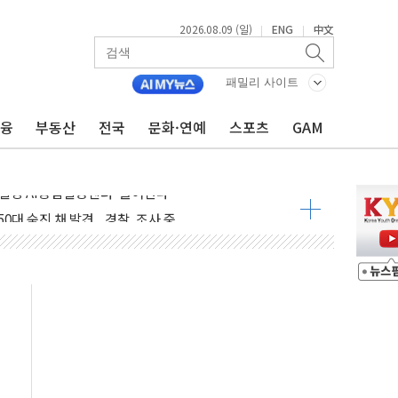
2026.08.09 (일)
ENG
中文
|
|
패밀리 사이트
금융
부동산
전국
문화·연예
스포츠
GAM
고 발생…작업자 1명 숨져
철강 AI융합실증센터' 들어선다
대 숨진 채 발견...경찰, 조사 중
1.48%p' 차 선두 유지...金 46.01% vs 鄭 44.53%
기 당선...합산득표율 68.63%
해 10대 구속…범행 후 반려견도 죽여
 정청래에 승리…金 48.54% vs 鄭 44.40%
경선 결과...김민석 48.54% 정청래 44.40%
발표...김민석 47.37% 정청래 45.71% 송영길 6.92%
발표...정청래 47.82% 김민석 46.35% 송영길 5.83%