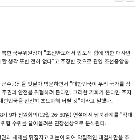
[속보] 민주, 강원 경선 결과 
정재헌 CEO, SKT 장기고
최태원, 노소영에 9440억
하나금융, 명동 소상공인에 
인천시 광복절 현수막 '태
은 북한 국무위원장이 "조선반도에서 압도적 힘에 의한 대사변
병무청, 보충역 전면 손질…
할 생각 또한 전혀 없다"고 주장한 것으로 관영 조선중앙통
홈플러스發 대형마트 판매,
윤준병·이해민 의원, '정부
요 군수공장을 잇달아 방문하면서 "대한민국이 우리 국가를 상
'호우·산사태 주의보' 울진 
주권과 안전을 위협하려 든다면, 그러한 기회가 온다면 주저
여야, 황희 '버스 하우스' 공
대한민국을 완전히 초토화해 버릴 것"이라고 말했다.
기 9차 전원회의(12월 26~30일) 연설에서 남북관계를 "적대
발위협 수위를 끌어올려온 연장선상으로 분석된다.
 정권과 체제를 뒤집자고 피눈이 되여 악질적인 대결사만을 추