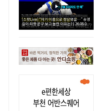
[스팟Live] “자기 이름으로 정당명을…” 송영
길이 피켓 문구 보고 놀란 이유는? | 26.08.09
더불어민주당 당대표·최고위원 후보 대구·경
북 합동연설회