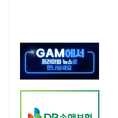
발표...김민석 50.30% 정청래 41.94% 송영길 7.76%
객 400명 맞이…"마음 잇는 시간 되길"
 지급 확정되나…재상고 앞두고 막판 셈법
'행복상자' 전달
극기 거꾸로' 논란…이틀만에 철거
 예술·체육요원 최대 33% 감축
 역대 최대폭 감소한 9.4%↓…유통업계 양극화 심화
 특사'로 콜롬비아 대통령 취임식 참석
시간당 30mm 강한 비...호우 피해 없어
방…野 "청년 우롱 기괴" vs 與 "송구한 해프닝"