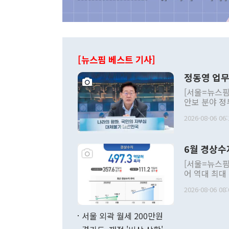
[뉴스핌 베스트 기사]
정동영 업무
[서울=뉴스핌
안보 분야 정
평화공존 발전
2026-08-06 06:
발언 중에는 
언한 것이 있
령은 공개적으
6월 경상수
주의적 희망에
관의 대북 정
[서울=뉴스핌
관 부처 장관
어 역대 최대
관의 무리한 
출 호조로 월
다. [정동영 통일부 장관이 지난달 23일 오후 서울 종로구 정부서울청사에
2026-08-06 08:
료=한국은행] 한국은행이 6일 발표한 '2026년 6월 국제수지(잠정)'에
서 취임 1주년 
면 지난 6월
부 장관 권한
1000만달러
서울 외곽 월세 200만원
발전 구상'을
이에 따라 올
적 갈등 해결