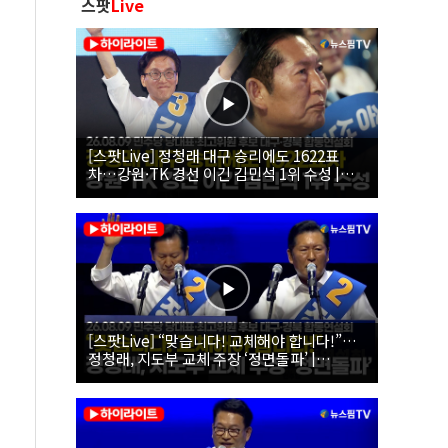
스팟
Live
[스팟Live] 정청래 대구 승리에도 1622표
차…강원·TK 경선 이긴 김민석 1위 수성 |
26.08.09 더불어민주당 당대표·최고위원 후
보 대구·경북 합동연설회
[스팟Live] “맞습니다! 교체해야 합니다!”…
정청래, 지도부 교체 주장 ‘정면돌파’ |
26.08.09 더불어민주당 당대표·최고위원 후
보 대구·경북 합동연설회