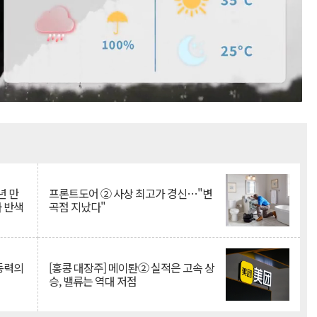
Mute
년 만
프론트도어 ② 사상 최고가 경신…"변
자 반색
곡점 지났다"
 동력의
[홍콩 대장주] 메이퇀② 실적은 고속 상
승, 밸류는 역대 저점