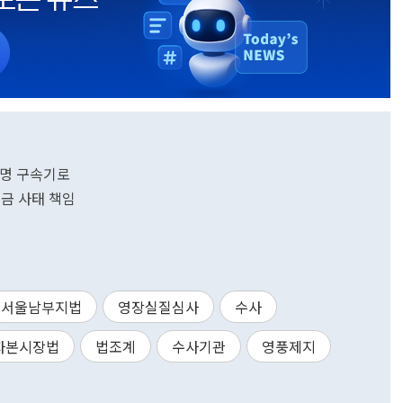
6명 구속기로
수금 사태 책임
서울남부지법
영장실질심사
수사
자본시장법
법조계
수사기관
영풍제지