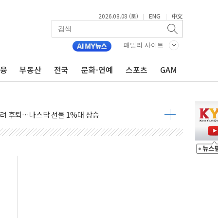
체결… 이스라엘·이란 위협에 맞설 자체 억지력 강화
2026.08.08 (토)
ENG
中文
|
|
 다음 주"
령…트럼프 제동
패밀리 사이트
 이상 '올스톱'… 美 해상봉쇄 영향
금융
부동산
전국
문화·연예
스포츠
GAM
개입했나" 촉각
용 쇼크에 반도체주 '활짝'
우려 후퇴…나스닥 선물 1%대 상승
…9월 금리 인상 기대 후퇴
체결
라우드플레어·태양광주↑ VS 트레이드데스크·웬디스↓
종자 7359명 끝까지 찾겠다"
 톤 낮춰
항시 '시끌'
름…수도권 집중 완화 전환점"
 주재… "전폭적 공급 확대·속도전 총력"