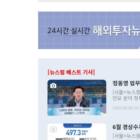
[뉴스핌 베스트 기사]
정동영 업무
[서울=뉴스핌
안보 분야 정
평화공존 발전
2026-08-06 06:
발언 중에는 
언한 것이 있
령은 공개적으
6월 경상수
주의적 희망에
관의 대북 정
[서울=뉴스핌
관 부처 장관