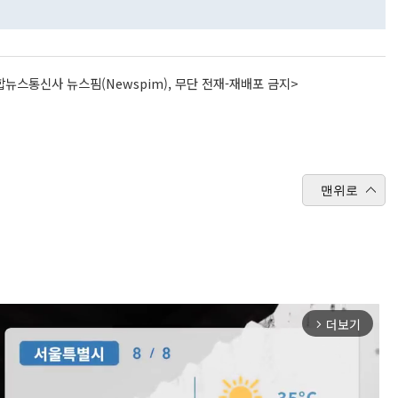
뉴스통신사 뉴스핌(Newspim), 무단 전재-재배포 금지>
맨위로
더보기
arrow_forward_ios