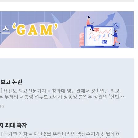
보고 논란
] 유신모 외교전문기자 = 청와대 영빈관에서 5일 열린 외교·
부 부처의 대통령 업무보고에서 정동영 통일부 장관의 '한반도
 구상'과 업무보고 발언이 논란을 빚고 있다. 이날 정 장관의
10
정부 내 조율을 거치지 않은 사안을 정책으로 추진하겠다고 공
는가 하면 사실 관계에 맞지 않은 설명도 있었다. 이재명 대통
로 신중을 기해 달라고 경고했고, 조현 외교부 장관은 '이상
지 최대 흑자
 근거한 비현실적 구상'이라는 비판을 내놨다. 그동안 정 장
책 관련 발언이 물의를 빚은 적은 여러 번 있지만 대통령과 유
] 박가연 기자 = 지난 6월 우리나라의 경상수지가 전월에 이
이 공개적으로 부정적 입장을 표명한 것은 이례적이다. 정 장