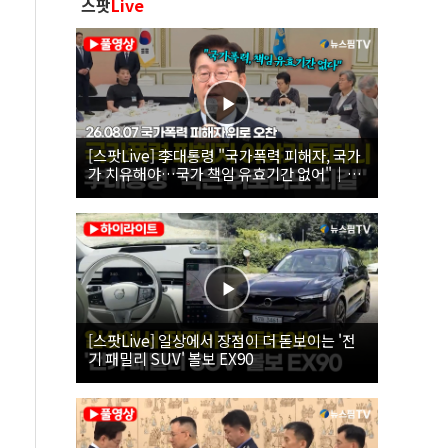
스팟
Live
[스팟Live] 李대통령 "국가폭력 피해자, 국가
가 치유해야…국가 책임 유효기간 없어"｜
26.08.07 국가폭력 피해자 위로 오찬
[스팟Live] 일상에서 장점이 더 돋보이는 '전
기 패밀리 SUV' 볼보 EX90