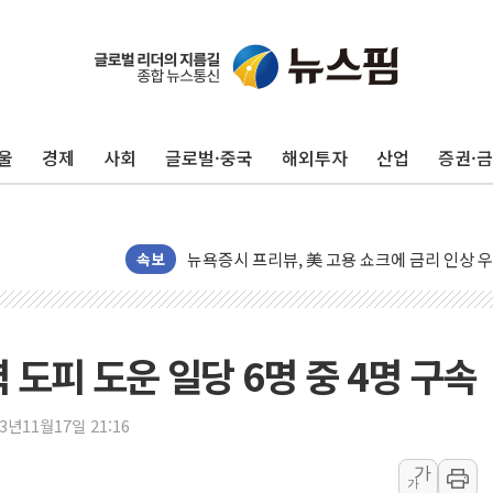
[종합] 이슬람 수니파 3국, '공동방위협정' 
트럼프, 백신·자폐증 행정명령 검토…"이르면
美 항소법원, 백악관 무도회장 공사 중단 명
이란 핵심 원유 수출항 '하르그섬', 최근 1주일
울
경제
사회
글로벌·중국
해외투자
산업
증권·
美 고용 쇼크에 엔화 장중 급등…시장은 "또 
[AI MY 뉴스] 뉴욕 반도체주 프리뷰...美 고
뉴욕증시 프리뷰, 美 고용 쇼크에 금리 인상 
[종합] 美 7월 고용 2만3000명 감소 '쇼크'
속보
[사진] 이슬람 수니파 3개국, 공동방위협정 
뉴욕증시 개장 전 특징주...아틀라시안·클
보훈부, 미 DPAA와 MOU… "6·25 미군 실
 도피 도운 일당 6명 중 4명 구속
트럼프 "금리 내려야"…파월 때와 달리 워시엔
특정 정치인 측근 포항시 정책특보 내정설...포
23년11월17일 21:16
李 "해남 태양광, 대한민국 다음 100년 밑거
가
가
李 대통령, '6시간 마라톤 부동산 2차 회의'