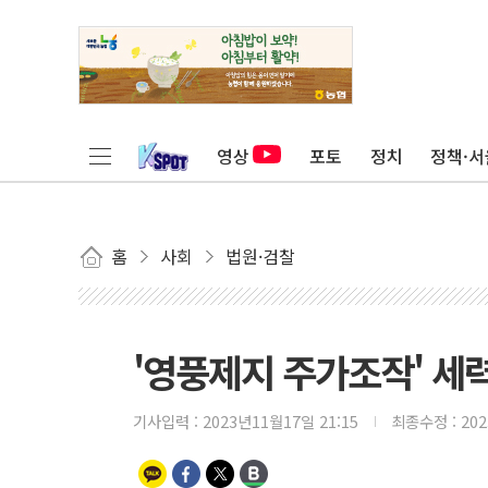
영상
포토
정치
정책·서
홈
사회
법원·검찰
'영풍제지 주가조작' 세력
기사입력 :
2023년11월17일 21:15
최종수정 :
20