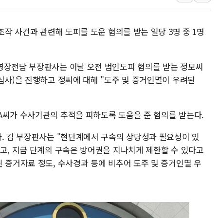
트럼프, 中 겨냥 폴리실리콘 관세 15% 부과
[사진] 빈살만과 에르도안의 만남
조작 사건과 관련해 도피를 도운 혐의를 받는 일당 3명 중 1명
이란와이어 "이란 최고지도자 위독…곧 사망
남동발전, 해남군에 국내 최대 규모 400MW 
영장전담 부장판사는 이날 오전 범인도피 혐의를 받는 정모씨
심사)을 진행하고 정씨에 대해 "도주 및 증거인멸이 우려된
A씨가 수사기관의 추적을 피하도록 도움을 준 혐의를 받는다.
다. 김 부장판사는 "현단계에서 구속의 상당성과 필요성이 있
있고, 지금 단계의 구속은 방어권을 지나치게 제한할 수 있다고
 증거자료 정도, 수사경과 등에 비추어 도주 및 증거인멸 우