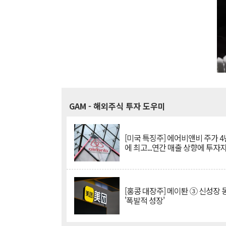
GAM
- 해외주식 투자 도우미
[미국 특징주] 에어비앤비 주가 4
에 최고...연간 매출 상향에 투자
[홍콩 대장주] 메이퇀 ③ 신성장
'폭발적 성장'