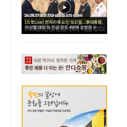
[스팟Live] 한자리에 모인 장군들...李대통령,
이상렬 대장 등 진급 장성 4명에 삼정검 수치
직접 수여｜26.08.07 장성 진급·삼정검 수치
수여식