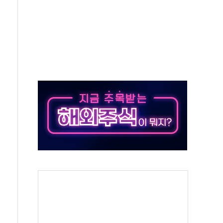
…美 태양광주 급등
해도 놀랍지 않아"
태양광 착공…여의도 1.6배 규모