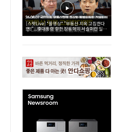
[스팟Live] *풀영상* "부동산 지옥 고집한다
면!"...李대통령 향한 장동혁의 서슬퍼런 일갈
| 26.08.07 국민의힘 부동산정책 정상화 특별
위원회 전체회의