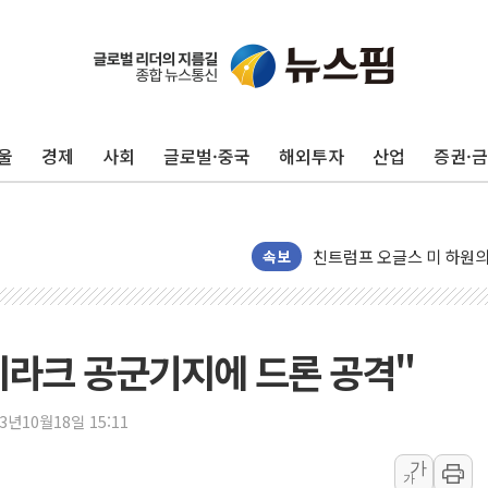
울
경제
사회
글로벌·중국
해외투자
산업
증권·
4자 연합 균열에 분쟁 재
속보
금호석유화학, 2분기 영업
CJ올리브영 흔드는 '신흥
"PAFC만으론 어렵다"…
 이라크 공군기지에 드론 공격"
임대사업자, 등록임대 세제
대우건설, 50대 이강석 대
23년10월18일 15:11
비츠로넥스텍, 한화에어로스
가
가
1410원대 내려간 환율, "