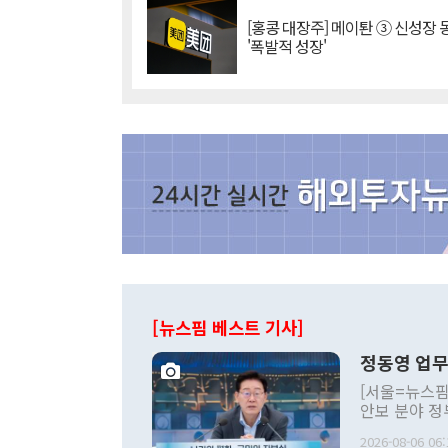
[홍콩 대장주] 메이퇀 ③ 신성장
'폭발적 성장'
[뉴스핌 베스트 기사]
정동영 업무
[서울=뉴스핌
안보 분야 정
평화공존 발전
2026-08-06 06: