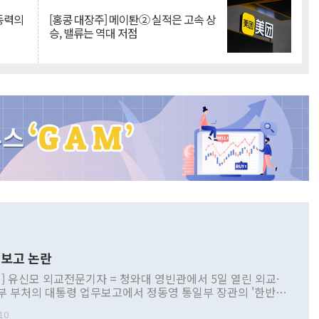
 동력의
[홍콩 대장주] 메이퇀② 실적은 고속 상
승, 밸류는 역대 저점
보고 논란
] 유신모 외교전문기자 = 청와대 영빈관에서 5일 열린 외교·
부 부처의 대통령 업무보고에서 정동영 통일부 장관의 '한반도
 구상'과 업무보고 발언이 논란을 빚고 있다. 이날 정 장관의
10