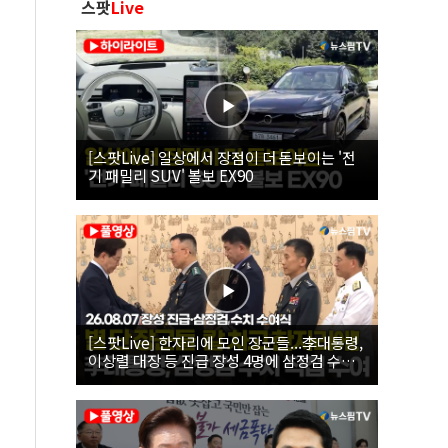
스팟
Live
[스팟Live] 일상에서 장점이 더 돋보이는 '전
기 패밀리 SUV' 볼보 EX90
[스팟Live] 한자리에 모인 장군들...李대통령,
이상렬 대장 등 진급 장성 4명에 삼정검 수치
직접 수여｜26.08.07 장성 진급·삼정검 수치
수여식