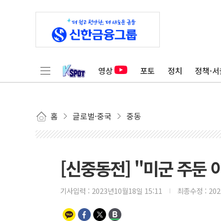
영상
포토
정치
정책·서
홈
글로벌·중국
중동
[신중동전] "미군 주둔
기사입력 :
2023년10월18일 15:11
최종수정 :
20