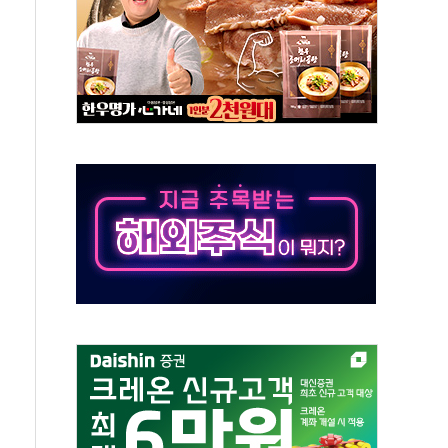
 확보' 신용해 前교정본부장 불구속 기소
원, 테네시주 경선서 낙선
 사이드카·널뛰기에 개미들 '패닉'
 반도체 EPC 추가 수주
 자사주 취득
8.5% 증가... 해외 자회사가 이끈 '더블 성장'
야청' 파장…친명계 "처절한 역사를 말장난으로" 비판
주택자 과도한 세금 부당"…소득세법 개정안 발의 예고
부위원장에 김태유·국립외교원장에 김흥규
 주택 공급…도시정비법·주택법 등 처리 협조하라"
자 웹리포트 만든다…AI 금융데이터 분석 과정 개설
안정성 한순간도 흔들려선 안돼"