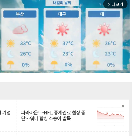
더보기
arrow_forward_ios
Mute
물 기업
파라마운트-NFL, 중계권료 협상 중
단…워너 합병 소송이 발목