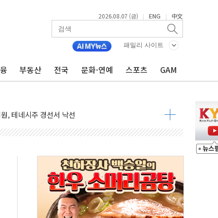
2026.08.07 (금)
ENG
中文
|
|
패밀리 사이트
금융
부동산
전국
문화·연예
스포츠
GAM
점화 조짐…한미 지배구조 다시 요동
익 4배 '껑충'…전부문 약진
 강자' 다이소·시코르…뷰티 유통 지각변동 본격화
두산퓨얼셀, SOFC에 사활
혜택 축소에 반발…"정책 신뢰 뒤집어"
표 전면에...임원·조직 대대적 개편 예고
페이스와 '누리호 5기분 엔진 구성품' 수주
당분간 1400원 초반대 등락"