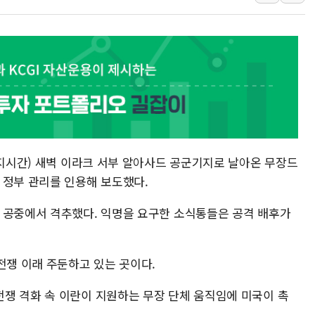
종합특검, '계엄 수용공간
친트럼프 오글스 미 하원의
"주식이야 코인이야"…연속
에쓰씨엔지니어링, 큐니티와
애드포러스, 30억원 규모
롯데웰푸드, 2분기 영업익 8
이성윤 '호남 민심은 주석
현지시간) 새벽 이라크 서부 알아사드 공군기지로 날아온 무장드
나경원 의원 "장기보유 1
 정부 관리를 인용해 보도했다.
李대통령, 규제합리화위 
한병도 "국민의힘, 말로만
 공중에서 격추했다. 익명을 요구한 소식통들은 공격 배후가
금투협, ChatGPT로 투
박홍근 "국가재정시스템 
전쟁 이래 주둔하고 있는 곳이다.
쟁 격화 속 이란이 지원하는 무장 단체 움직임에 미국이 촉