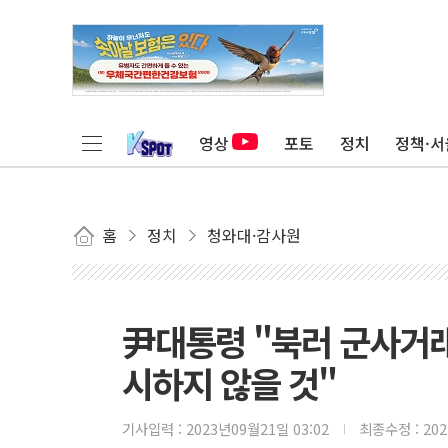
영상
포토
정치
정책·서
홈
정치
청와대·감사원
尹대통령 "북러 군사거래
시하지 않을 것"
기사입력 :
2023년09월21일 03:02
최종수정 :
20