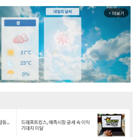
더보기
arrow_forward_ios
Mute
등...
드래프트킹스, 예측시장 공세 속 이익
기대치 미달