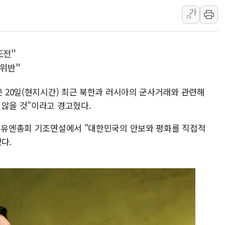
가
美·日 환율공조에 유럽
가
구리값 사상 최고치…
에어프레미아, 호치민 
도전"
티엠씨, 220억원 규
 위반"
[특징주] 2차전지주
디티앤씨알오, 고려대
은 20일(현지시간) 최근 북한과 러시아의 군사거래와 관련해
中企 졸업해도 세제혜택
 않을 것"이라고 경고혔다.
[특징주] 엘앤에프, 
차 유엔총회 기조연설에서 "대한민국의 안보와 평화를 직접적
[글로벌 마켓 리포트 
다.
[인사] 기획예산처