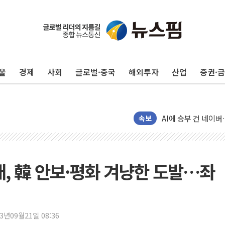
울
경제
사회
글로벌·중국
해외투자
산업
증권·
장동혁 "규제와 대출
[속보] 종합특검, '
AI에 승부 건 네이버
속보
日, 4~6월 105조원 
오렌지플래닛 창업재
경찰, '300억대 사
, 韓 안보·평화 겨냥한 도발…좌
[속보] '해병 순직 
경찰, '강북구 오피스
"취약계층에 더 가혹
23년09월21일 08:36
전국 그늘막 4만개 육