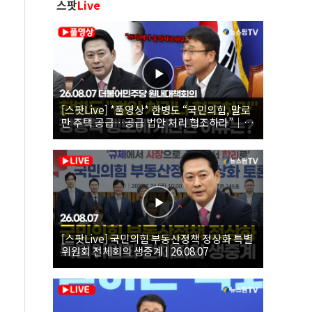
스팟
Live
[스팟Live] *풀영상* 한병도 “국민의힘, 말로
만 주택 공급…공급 법안 처리 협조하라”｜
26.08.07 더불어민주당 원내대책회의
[스팟Live] 국민의힘 부동산정책 정상화 특별
위원회 전체회의 생중계 | 26.08.07