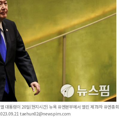
석열 대통령이 20일(현지시간) 뉴욕 유엔본부에서 열린 제78차 유엔총회
.09.21 taehun02@newspim.com