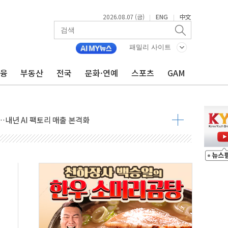
2026.08.07 (금)
ENG
中文
|
|
패밀리 사이트
금융
부동산
전국
문화·연예
스포츠
GAM
 풀고 재개발·재건축 촉진하는 것이 부동산 정상화"
尹 관저 이전 감사 무마' 유병호 감사위원 구속 기소
…내년 AI 팩토리 매출 본격화
환시 개입...4월 말 '56조원' 사상 최대
단, 스타트업 지원 프로그램 성료
기 혐의' 차가원 대표 구속 송치
책임' 임성근 전 사단장 항소심도 징역 3년 선고
텔 살인' 50대 남성 구속 송치
한 여름"…구윤철, 쪽방촌 폭염 대응상황 점검
박 7년 새 7배 늘었다...폭염 대책비는 8.6배 증가