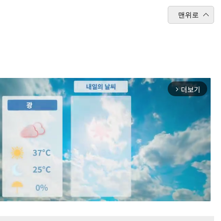
맨위로
더보기
arrow_forward_ios