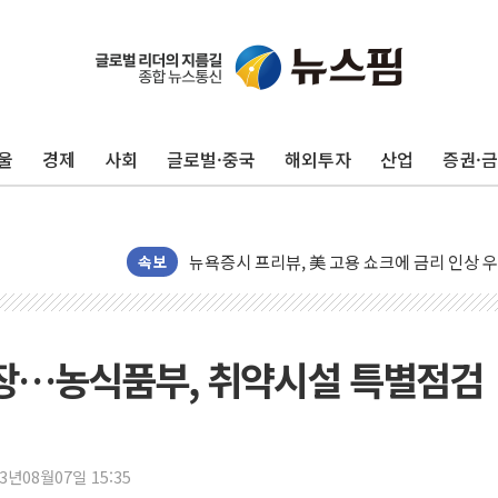
울
경제
사회
글로벌·중국
해외투자
산업
증권·
美 고용 쇼크에 엔화 장중 급등…시장은 "또 
[AI MY 뉴스] 뉴욕 반도체주 프리뷰...美 고
뉴욕증시 프리뷰, 美 고용 쇼크에 금리 인상 
[종합] 美 7월 고용 2만3000명 감소 '쇼크'
속보
[사진] 이슬람 수니파 3개국, 공동방위협정 
뉴욕증시 개장 전 특징주...아틀라시안·클
보훈부, 미 DPAA와 MOU… "6·25 미군 실
긴장…농식품부, 취약시설 특별점검
트럼프 "금리 내려야"…파월 때와 달리 워시엔
특정 정치인 측근 포항시 정책특보 내정설...포
李 "해남 태양광, 대한민국 다음 100년 밑거
23년08월07일 15:35
李 대통령, '6시간 마라톤 부동산 2차 회의'