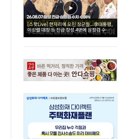
[스팟Live] 한자리에 모인 장군들...李대통령,
이상렬 대장 등 진급 장성 4명에 삼정검 수치
직접 수여｜26.08.07 장성 진급·삼정검 수치
수여식