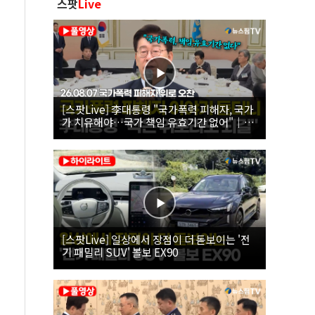
스팟
Live
[스팟Live] 李대통령 "국가폭력 피해자, 국가
가 치유해야…국가 책임 유효기간 없어"｜
26.08.07 국가폭력 피해자 위로 오찬
[스팟Live] 일상에서 장점이 더 돋보이는 '전
기 패밀리 SUV' 볼보 EX90