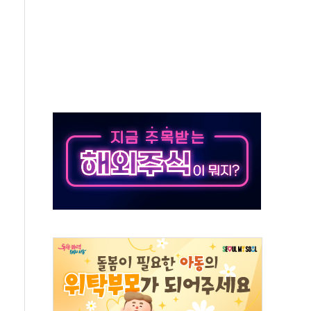
…美 태양광주 급등
해도 놀랍지 않아"
태양광 착공…여의도 1.6배 규모
...금융주 낙폭 커
부정책 아냐" 해명
~9일 최대 100mm 호우
체결… 수니파 국가들의 새 안보 협력 구도
비온 59㎡ 18억원대