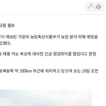
가
트럼프, 中 겨냥 폴리실리콘 관세 15% 부과
가
[사진] 빈살만과 에르도안의 만남
이란와이어 "이란 최고지도자 위독…곧 사망
요령 홍보
남동발전, 해남군에 국내 최대 규모 400MW 
[인도증시] 중동 불안 속 유가 상승에 소폭 하락
 북상이 예보된 가운데 농림축산식품부가 농업 분야 피해 예방을
황희 '폐버스 청년주택' SNS 글 역풍에 "정
입했다.
폭염 누그러지고 가뭄 숙지나...경북동해안권 8
호 태풍 카눈 북상에 대비한 긴급 점검회의를 열었다고 밝혔
사우디·튀르키예·파키스탄, '공동방위협정' 
신길동 신축도 3.3㎡당 7250만원…써밋 클라
북동쪽 약 330km 부근에 위치하고 있으며 오는 10일 오전