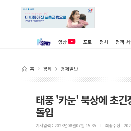
영상
포토
정치
정책·서
홈
경제
경제일반
태풍 '카눈' 북상에 초
돌입
기사입력 :
2023년08월07일 15:35
최종수정 :
20