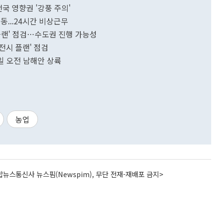
전국 영향권 '강풍 주의'
동...24시간 비상근무
플랜' 점검…수도권 진행 가능성
전시 플랜' 점검
0일 오전 남해안 상륙
농업
뉴스통신사 뉴스핌(Newspim), 무단 전재-재배포 금지>