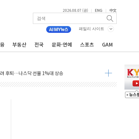
2026.08.07 (금)
ENG
中文
|
|
패밀리 사이트
금융
부동산
전국
문화·연예
스포츠
GAM
개입했나" 촉각
용 쇼크에 반도체주 '활짝'
우려 후퇴…나스닥 선물 1%대 상승
…9월 금리 인상 기대 후퇴
체결
라우드플레어·태양광주↑ VS 트레이드데스크·웬디스↓
종자 7359명 끝까지 찾겠다"
 톤 낮춰
항시 '시끌'
름…수도권 집중 완화 전환점"
 주재… "전폭적 공급 확대·속도전 총력"