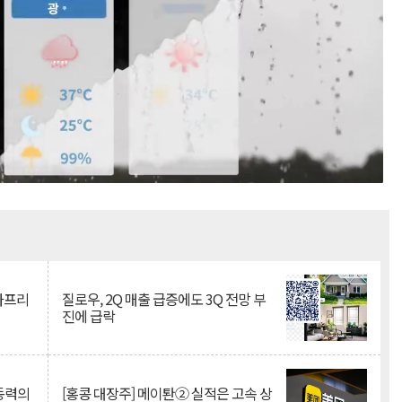
Mute
·아프리
질로우, 2Q 매출 급증에도 3Q 전망 부
진에 급락
 동력의
[홍콩 대장주] 메이퇀② 실적은 고속 상