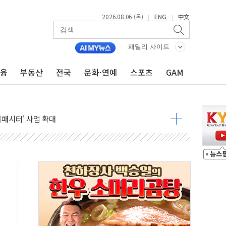
2026.08.06 (목)
ENG
中文
|
|
패밀리 사이트
금융
부동산
전국
문화·연예
스포츠
GAM
니다"…원주 A아파트 '입주민 3인방' 정면 반박
 밑그림, 중국 全月 1대 5백만 지질도 완성
커패시터' 사업 확대
주 추가 매입
 849억원…전년 比 22.3%↑
영업익 1037억원…상반기 역대 최대
항공우주·방산으로 넓힌다
DNA 백신 플랫폼' 美 특허 확보
관 이전' 대응 '맞손'
↑…상승폭 커졌지만 고가주택 밀집된 강남·서초 둔화
압변압기 첫 공급...국가 전력망에 첫 입성