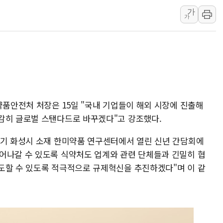
가
딥시크, AI 서비스 가격 
가
CJ프레시웨이, 2분기 영
초박빙 경선에 친명계 '추가
구리시 입주업종 확대…'
KCC, 실적은 주춤했지만
정점식 "사관학교 통합 정
장동혁 "李대통령 재판 
약품안전처 처장은 15일 "국내 기업들이 해외 시장에 진출해
감히 글로벌 스탠다드로 바꾸겠다"고 강조했다.
日, 아키타에 일본 최대 
[종합] 李대통령 "취약계
경기 화성시 소재 한미약품 연구센터에서 열린 신년 간담회에
어나갈 수 있도록 식약처도 업계와 관련 단체들과 긴밀히 협
도할 수 있도록 적극적으로 규제혁신을 추진하겠다"며 이 같