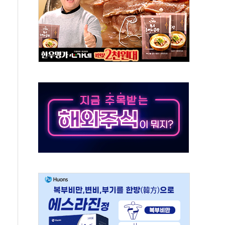
대대적 인상 계획...업계 파장 예고
업익 14.2% 감소…"온라인 사업으로 성장"
 투표' 요구...친청계 응집력 '희석' 전략 통할까
현대 테라타워 구리갈매' 공급
…'매출 절반' 실리콘 반등에 하반기 기대
치 프레임에 졸속 추진…'잼데믹' 안보까지 몰고 와"
재개해야 여론조사 51.9%…그것이 국민의 뜻"
규모의 AI 데이터센터 건설 추진
층 안부에 AI 활용…이주노동자 폭염 방치, 국격 훼손"