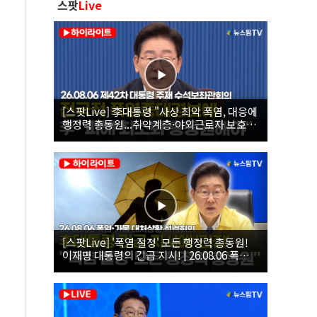
스팟
Live
[스팟Live] 李대통령 "사상 최악 폭염, 대응에
행정력 총동원...취약계층·야외근로자 보호에
힘써야"｜26.08.06 제42차 대통령 주재 수석
보좌관회의
[스팟Live] '폭염 절정' 모든 행정력 총동원!
이재명 대통령의 긴급 지시! | 26.08.06 폭염•
가뭄 대처상황 점검회의