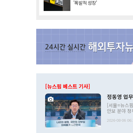
'폭발적 성장'
[뉴스핌 베스트 기사]
정동영 업무
[서울=뉴스핌
안보 분야 정
평화공존 발전
2026-08-06 06:
발언 중에는 
언한 것이 있