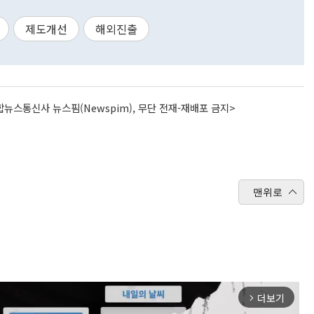
제도개선
해외진출
뉴스통신사 뉴스핌(Newspim), 무단 전재-재배포 금지>
맨위로
더보기
arrow_forward_ios