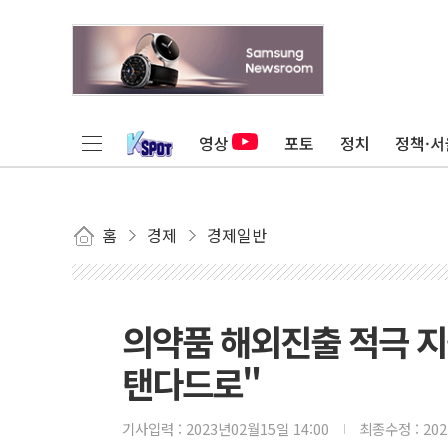
영상
포토
정치
정책·서
홈
경제
경제일반
의약품 해외진출 적극 
탠다드로"
기사입력 :
2023년02월15일 14:00
최종수정 :
20