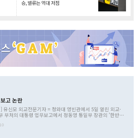
승, 밸류는 역대 저점
보고 논란
] 유신모 외교전문기자 = 청와대 영빈관에서 5일 열린 외교·
부 부처의 대통령 업무보고에서 정동영 통일부 장관의 '한반도
 구상'과 업무보고 발언이 논란을 빚고 있다. 이날 정 장관의
10
정부 내 조율을 거치지 않은 사안을 정책으로 추진하겠다고 공
는가 하면 사실 관계에 맞지 않은 설명도 있었다. 이재명 대통