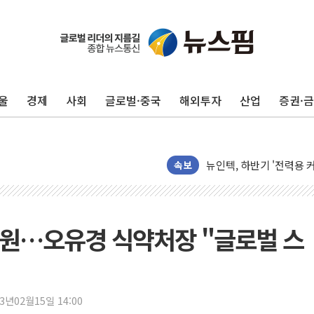
울
경제
사회
글로벌·중국
해외투자
산업
증권·
[단독] "입주민 갑질 아
유인우주선 달 착륙지 선정
뉴인텍, 하반기 '전력용 
듀오백 정관영 대표, 자사
속보
BGF리테일, 2분기 영업익
휴젤, 매출 2545억원·
포스코, 희귀가스 사업 
지원…오유경 식약처장 "글로벌 스
진원생명과학, '코로나19 
경북도·대구시 '2차 공공기
서울 아파트값 0.26%
23년02월15일 14:00
효성중공업, 덴마크에 초고