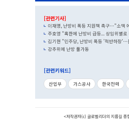
[관련기사]
이재명, 난방비 폭등 지원책 촉구…"소액
주호영 "혹한에 난방비 급등... 상임위별로
김기현 "민주당, 난방비 폭등 '적반하장'…
강추위에 난방 풀가동
[관련키워드]
산업부
가스공사
한국전력
<저작권자(c) 글로벌리더의 지름길 종합