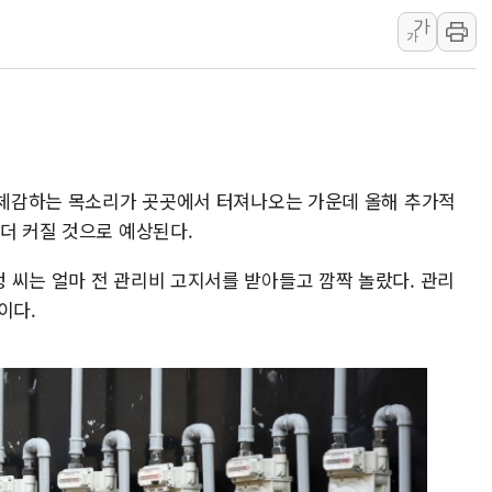
하나금융, 명동 소상공인에 
가
인천시 광복절 현수막 '태
가
병무청, 보충역 전면 손질…
홈플러스發 대형마트 판매,
윤준병·이해민 의원, '정부
'호우·산사태 주의보' 울진 
을 체감하는 목소리가 곳곳에서 터져나오는 가운데 올해 추가적
여야, 황희 '버스 하우스' 공
더 커질 것으로 예상된다.
 씨는 얼마 전 관리비 고지서를 받아들고 깜짝 놀랐다. 관리
이다.