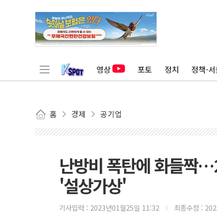
영상
포토
정치
정책·서
홈
경제
공기업
난방비 폭탄에 화들짝…
'설상가상'
기사입력 :
2023년01월25일 11:32
최종수정 :
20