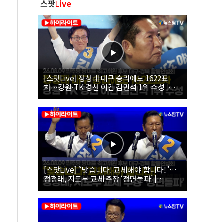
스팟
Live
[스팟Live] 정청래 대구 승리에도 1622표
차…강원·TK 경선 이긴 김민석 1위 수성 |
26.08.09 더불어민주당 당대표·최고위원 후
보 대구·경북 합동연설회
[스팟Live] “맞습니다! 교체해야 합니다!”…
정청래, 지도부 교체 주장 ‘정면돌파’ |
26.08.09 더불어민주당 당대표·최고위원 후
보 대구·경북 합동연설회