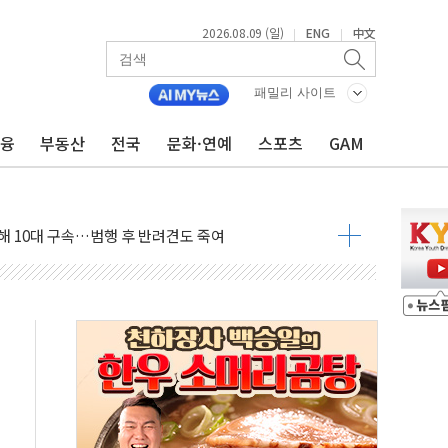
2026.08.09 (일)
ENG
中文
|
|
고 발생…작업자 1명 숨져
철강 AI융합실증센터' 들어선다
패밀리 사이트
대 숨진 채 발견...경찰, 조사 중
금융
부동산
전국
문화·연예
스포츠
GAM
.48%p 차 선두 유지...金 46.01% vs 鄭 44.53%
기 당선...합산득표율 68.63%
해 10대 구속…범행 후 반려견도 죽여
 정청래에 승리…金 48.54% vs 鄭 44.40%
경선 결과...김민석 48.54% 정청래 44.40%
발표...김민석 47.37% 정청래 45.71% 송영길 6.92%
발표...정청래 47.82% 김민석 46.35% 송영길 5.83%
발표...김민석 50.30% 정청래 41.94% 송영길 7.76%
객 400명 맞이…"마음 잇는 시간 되길"
 지급 확정되나…재상고 앞두고 막판 셈법