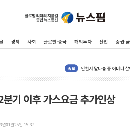
평택 진위면 공장서 질식사
포항 블루밸리 국가산단에 '
상주 낙동강 선착장 하류서 50
울
경제
사회
글로벌·중국
해외투자
산업
증권·
[종합] 김민석, 정청래에 누적 1
민주당 경북도당위원장에 오중
인천서 말다툼 중 어머니 살
속보
김민석, 강원·대구·경북 경선서
[속보] 민주, 강원·대구·경북 
[속보] 민주, 경북 경선 결과 
2분기 이후 가스요금 추가인상
[속보] 민주, 대구 경선 결과 
[속보] 민주, 강원 경선 결과 
정재헌 CEO, SKT 장기고
최태원, 노소영에 9440억
23년01월25일 15:37