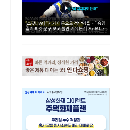
[스팟Live] “자기 이름으로 정당명을…” 송영
길이 피켓 문구 보고 놀란 이유는? | 26.08.09
더불어민주당 당대표·최고위원 후보 대구·경
북 합동연설회