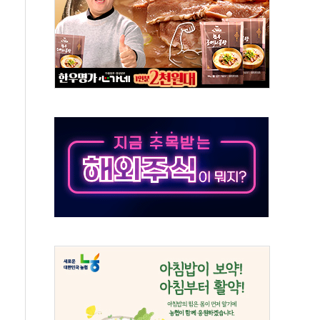
'행복상자' 전달
극기 거꾸로' 논란…이틀만에 철거
 예술·체육요원 최대 33% 감축
 역대 최대폭 감소한 9.4%↓…유통업계 양극화 심화
 특사'로 콜롬비아 대통령 취임식 참석
시간당 30mm 강한 비...호우 피해 없어
방…野 "청년 우롱 기괴" vs 與 "송구한 해프닝"