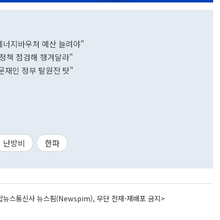
 에너지바우처 예산 늘려야"
 정책 점검해 챙겨달라"
문재인 정부 탈원전 탓"
난방비
한파
뉴스통신사 뉴스핌(Newspim), 무단 전재-재배포 금지>