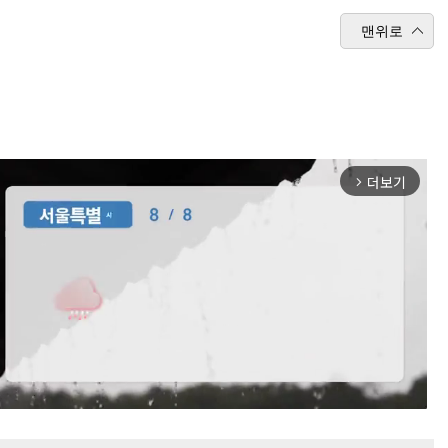
맨위로
더보기
arrow_forward_ios