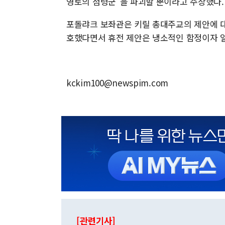
영토의 점령군"을 파괴할 뿐이라고 주장했다
포돌랴크 보좌관은 키릴 총대주교의 제안에 
호했다면서 휴전 제안은 냉소적인 함정이자 
kckim100@newspim.com
[관련기사]