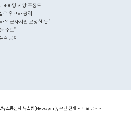
..400명 사망 주장도
사일로 우크라 공격
크라전 군사지원 요청한 듯"
을 수도"
 수출 금지
뉴스통신사 뉴스핌(Newspim), 무단 전재-재배포 금지>