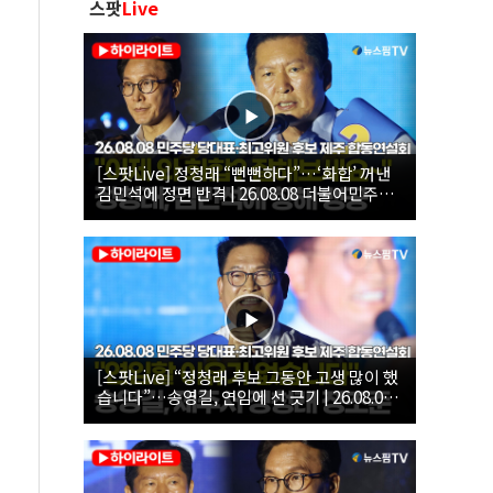
스팟
Live
[스팟Live] 정청래 “뻔뻔하다”…‘화합’ 꺼낸
김민석에 정면 반격 | 26.08.08 더불어민주당
당대표·최고위원 후보 제주 합동연설회
[스팟Live] “정청래 후보 그동안 고생 많이 했
습니다”…송영길, 연임에 선 긋기 | 26.08.08
더불어민주당 당대표·최고위원 후보 제주 합
동연설회