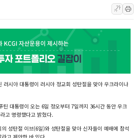
가
청양 밭에서 일하던 9
가
폭염에 車 운전면허 기
李대통령, 'ISA·주가
'호우 특보' 경북 울진 
주말 무더위·열대야 
오세훈 "용산공원 주택
틴 러시아 대통령이 러시아 정교회 성탄절을 맞아 우크라이나
.
틴 대통령이 오는 6일 정오부터 7일까지 36시간 동안 우크
라고 명령했다고 밝혔다.
의 성탄절 이브(6일)와 성탄절을 맞아 신자들이 예배에 참석
라고 제안한 바 있다.