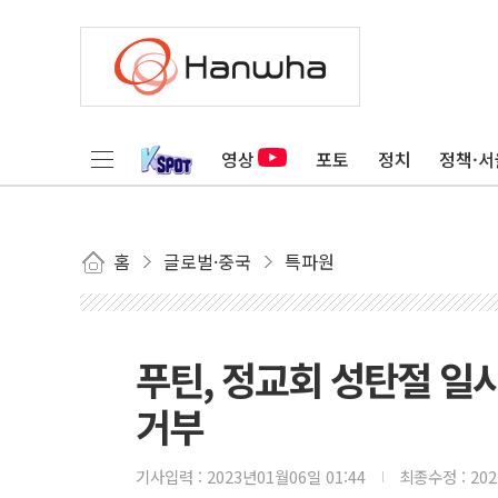
영상
포토
정치
정책·서
홈
글로벌·중국
특파원
푸틴, 정교회 성탄절 일시
거부
기사입력 :
2023년01월06일 01:44
최종수정 :
20