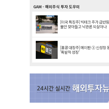
GAM
- 해외주식 투자 도우미
[미국 특징주] 빅테크 주가 급반등..
불안 잦아들고 낙관론 되살아나
[홍콩 대장주] 메이퇀 ③ 신성장
'폭발적 성장'