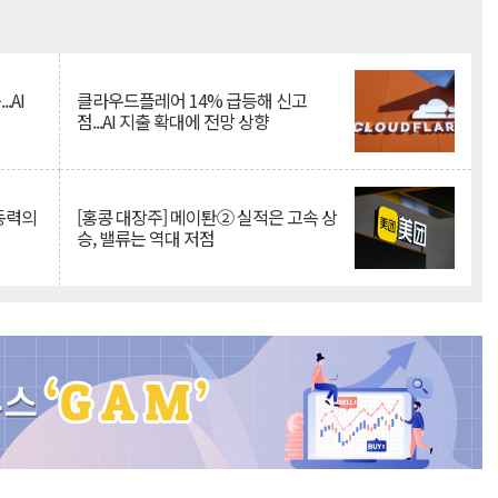
Mute
.AI
클라우드플레어 14% 급등해 신고
점...AI 지출 확대에 전망 상향
 동력의
[홍콩 대장주] 메이퇀② 실적은 고속 상
승, 밸류는 역대 저점