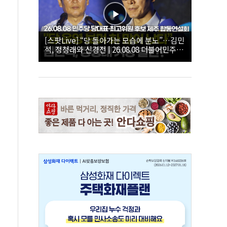
[스팟Live] “당 돌아가는 모습에 분노”…김민
석, 정청래와 신경전 | 26.08.08 더불어민주당
당대표·최고위원 후보 제주 합동연설회