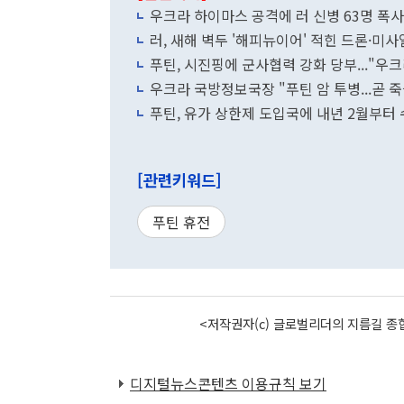
우크라 하이마스 공격에 러 신병 63명 폭사.
러, 새해 벽두 '해피뉴이어' 적힌 드론·미
푸틴, 시진핑에 군사협력 강화 당부..."우
우크라 국방정보국장 "푸틴 암 투병...곧 죽
푸틴, 유가 상한제 도입국에 내년 2월부터
[관련키워드]
푸틴 휴전
<저작권자(c) 글로벌리더의 지름길 종합
디지털뉴스콘텐츠 이용규칙 보기