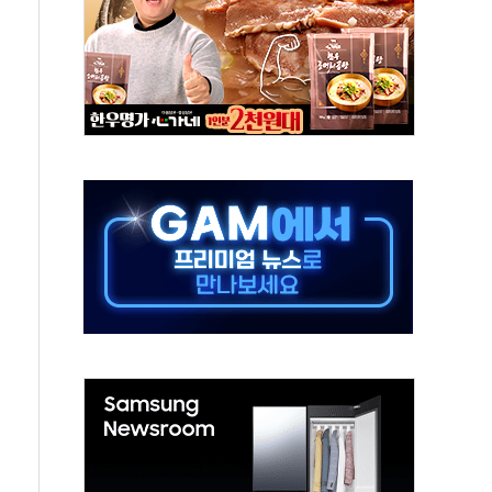
0대 숨져…온열질환 여부 조사
능시험 오전 집중 편성…체감온도 38도 넘으면 중단
누르기 방지법' 전면 재검토 지시
시간당 20~30mm 강한 비...가뭄 해소될 듯
지속…내륙 곳곳 소나기
 검토, 민주당 스스로 원칙 뒤집는 것"