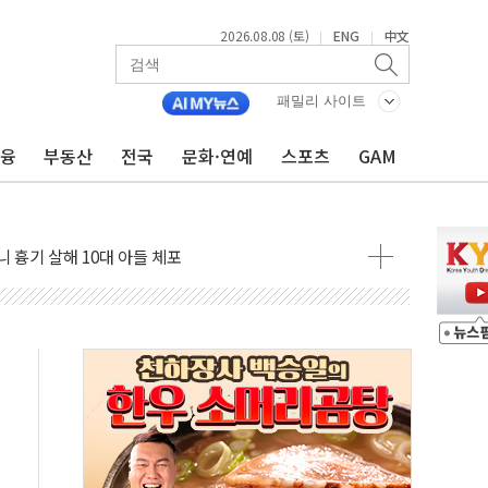
2026.08.08 (토)
ENG
中文
|
|
흉기 난동…60대 남성 2명 숨져
손해 보는 일 없게"…'결혼 페널티' 22개 과제 손본다
패밀리 사이트
서 모터보트 전복…1명 사망·1명 실종
금융
부동산
전국
문화·연예
스포츠
GAM
자 기림의 날 참석..."국제적 시민 연대로 목소리 내야"
질 중 실종 60대 나흘만에 숨진 채 발견
 흉기 살해 10대 아들 체포
 '뻔뻔' 받아친 정청래…제주 연설서 신경전 고조
재검토 지시…與 "적극 환영"·野 "졸속 국정"
주의보…10일까지 최대 3.5m 높은 물결
사망 23명…정부, 비상대응기구 가동
, 수도 베이징도 부동산 규제 철폐
위 상승으로 피서객 7명 고립…전원 구조
별똥별 멍' 운영…페르세우스 유성우 관측
시간당 50mm 이상 폭우…호우경보 발효