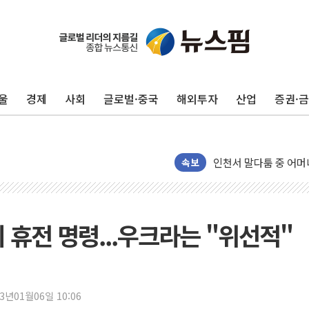
서울 중랑구 주택가서 
李대통령 "결혼 때문에 
여수 오동도 인근 해상
울
경제
사회
글로벌·중국
해외투자
산업
증권·
추미애, '위안부' 피해
인천 선재도 갯벌서 해루
인천서 말다툼 중 어머니
'화합' 꺼낸 김민석에
속보
李대통령, ISA 개편 
동해중부 전 해상 풍랑
연일 폭염에 온열질환 
 휴전 명령...우크라는 "위선적"
中 전방위 아파트 부양
인제 용대리 계곡서 수
동해시, 11~14일 '
23년01월06일 10:06
강원 중·남부 동해안 