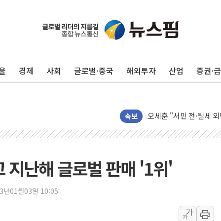
[뉴스핌 이 시각 PICK]
LG전자, IFA 2026서 '
'SSD 프리미엄' 놓친 
울
경제
사회
글로벌·중국
해외투자
산업
증권·
제이씨케미칼, 상반기 영
李대통령 "기후재난 뉴노
오세훈 "서민 전·월세 
보훈부 "노태우 참배 계
속보
온코닉테라퓨틱스 '자큐보
오세훈 '여론조사 대납'
현대百 지주체제 '마지막
 지난해 글로벌 판매 '1위'
'檢 합수본 참여' 여부 
中 '항생제 개구리' 파장
23년01월03일 10:05
'엔화 방어 공조'라는 이
가
가
청와대 "조희대 대법원장