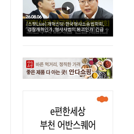
[스팟Live] 개혁신당·한국형사소송법학회,
'검찰개혁인가, 형사사법의 붕괴인가' 긴급 세
미나｜26.08.06