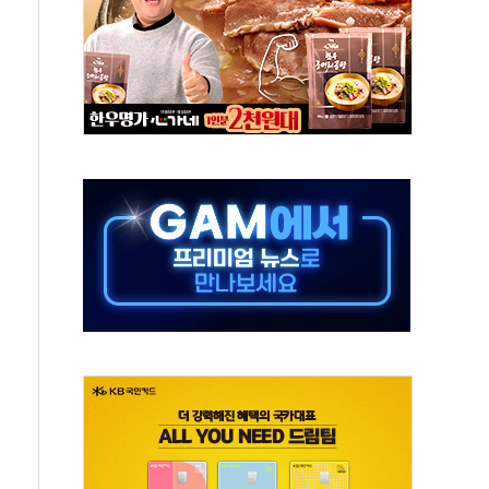
록
9도 기록
 외신에서나 보던 일"…전방위 대응 지시
원 중앙협의회와 맞손…수용자·가족 법률지원 확대
즈 워 챔피언십 개최
승무원 공개채용