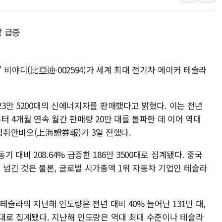
서울 최고 기온 39도 기
폭염 이어지는 서울... 3
상 급증
李대통령 "40도 폭염,
법무법인 YK, 교정위
' 비야디(比亞迪·002594)가 세계 최대 전기차 메이커 테슬라
컴투스, 8일부터 서머너
제주항공, 하반기 객실
23만 5200대의 신에너지차를 판매했다고 밝혔다. 이는 전년
부터 4개월 연속 월간 판매량 20만 대를 돌파한 데 이어 역대
정취안바오(上海證券報)가 3일 전했다.
대비 208.64% 급증한 186만 3500대로 집계됐다. 중국
넘긴 것은 물론, 글로벌 시가총액 1위 자동차 기업인 테슬라
 테슬라의 지난해 인도량은 전년 대비 40% 늘어난 131만 대,
만 대로 집계됐다. 지난해 인도량은 역대 최대 수준이나 테슬라