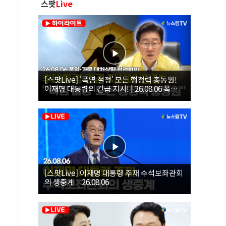
스팟
Live
[스팟Live] '폭염 절정' 모든 행정력 총동원!
이재명 대통령의 긴급 지시! | 26.08.06 폭염•
가뭄 대처상황 점검회의
[스팟Live] 이재명 대통령 주재 수석보좌관회
의 생중계｜26.08.06