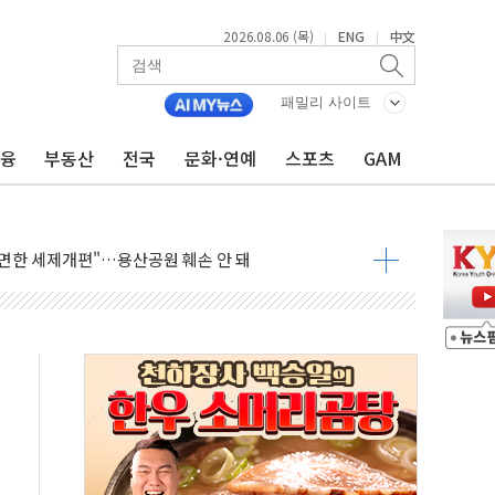
2026.08.06 (목)
ENG
中文
|
|
 李 "40도 폭염, 외신에서나 보던 일" 外
차세대 AI 홈' 비전 공개
패밀리 사이트
SK하이닉스, 솔리다임 띄운다
금융
부동산
전국
문화·연예
스포츠
GAM
업익 108% 증가
멀…주거·전력 인프라 개선 예산 반영 검토"
외면한 세제개편"…용산공원 훼손 안 돼
획 없다"…전직 대통령 예우 대상 제외·국민 정서 고려
', 인도 품목허가…해외 첫 허가
 항소심 21일 첫 공판…1심은 시장직 상실형
 퍼즐'…현대홈쇼핑 1.2조 투자자산 떼낸다
논란...법조계 "법적근거 없어, 위법수집증거 가능성"
 확산, 식품안전 점검 강화
름의 베선트식 QE..."연준에 부담 가중"
 탄핵 공감, 사실 아니다…대법관 신속 제청 해야"