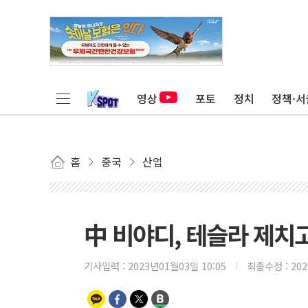
영상
포토
정치
정책·서
홈
중국
산업
中 비야디, 테슬라 제치고
기사입력 :
2023년01월03일 10:05
최종수정 :
20