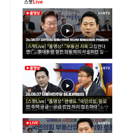
스팟
Live
[스팟Live] *풀영상* "부동산 지옥 고집한다
면!"...李대통령 향한 장동혁의 서슬퍼런 일갈
| 26.08.07 국민의힘 부동산정책 정상화 특별
위원회 전체회의
[스팟Live] *풀영상* 한병도 “국민의힘, 말로
만 주택 공급…공급 법안 처리 협조하라”｜
26.08.07 더불어민주당 원내대책회의