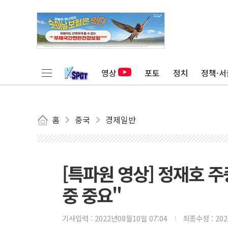
영상
포토
정치
정책·서
홈
중국
경제일반
[특파원 영상] 정재호 주
중 중요"
기사입력 :
2022년08월10일 07:04
최종수정 :
20