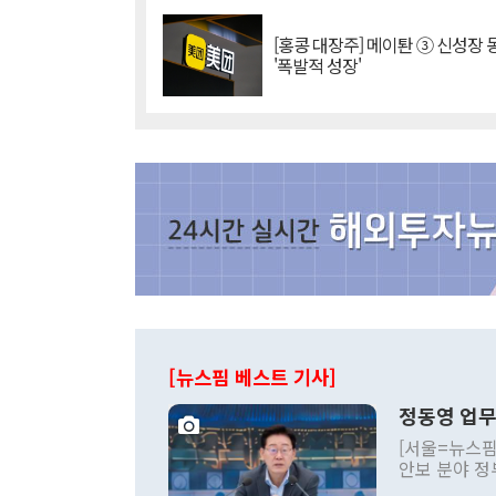
[홍콩 대장주] 메이퇀 ③ 신성장
'폭발적 성장'
[뉴스핌 베스트 기사]
정동영 업무
[서울=뉴스핌
안보 분야 정
평화공존 발전