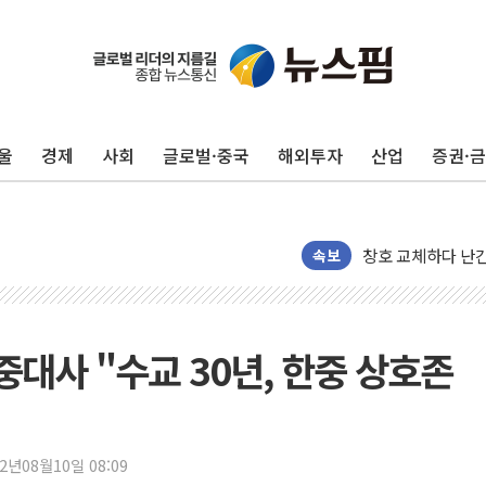
울
경제
사회
글로벌·중국
해외투자
산업
증권·
"최대 2시간 앞서 
유니슨 "국내생산
창호 교체하다 난간
장동혁 "규제와 대
속보
[속보] 종합특검, 
AI에 승부 건 네
日, 4~6월 105조
중대사 "수교 30년, 한중 상호존
오렌지플래닛 창업
경찰, '300억대 
장동혁 "집값 올려
22년08월10일 08:09
[속보] '해병 순직