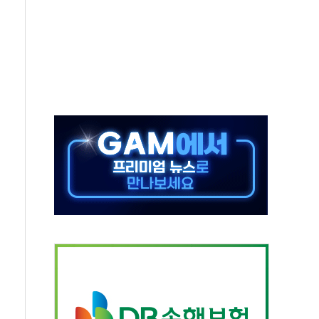
 특별위원회 전체회의서 발언하는 장동혁 대표
스텔 살인' 50대 남성 구속 송치
육박 7년 새 7배 늘었다...폭염 대책비는 8.6배 증가
혹한 여름"…구윤철, 쪽방촌 폭염 대응상황 점검
유럽 패싱… '유로화 팔아 엔화 부양' 사후 통보만
…'닥터 코퍼'가 말하는 경기 신호가 달라졌다
 노선 재개...3년 2개월 만
다양성 제고 특별 위원회 위촉장 수여식 및 1차 회의
규모 美 전력 케이블 수주