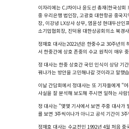
이자리에는 CJ차이나 윤도선 총재(한국상회 회
중 우리은행 법인장, 고광호 대한항공 중국지역
장, 이강녕 LX상사 상무, 염윤성 현대두산인
소기업협회장, 진덕용 대한상공회의소 북경사
정재호 대사는2022년은 한중수교 30주년의
서 한중간에 상호 존중의 수교 원칙이 매우 
정 대사는 한중 상호간 국민 인식이 상당 기간
꿔나가는 방안을 고민해나갈 것이라고 말했습
이날 간담회에서 정대사는 또 기자들에게 "여
사실을 잘 분석해 보도해 주시면 일하는 사람한
정 대사는 "몇몇 기사에서 보면 주중 대사가 
를 보면 3주씩이나가 아니고 공석 기간이 3
정재호 대사는 수교전인 1992년 4월 처음 중