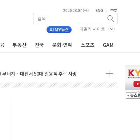
2026.08.07 (금)
ENG
中文
|
|
패밀리 사이트
금융
부동산
전국
문화·연예
스포츠
GAM
침수 예측"…건설연, AI 위험기상 기술 개발
세액공제·인증제도 개선 수혜 기대"
 무너져…대전서 50대 일용직 추락 사망
출 풀고 재개발·재건축 촉진하는 것이 부동산 정상화"
'尹 관저 이전 감사 무마' 유병호 감사위원 구속 기소
이버…내년 AI 팩토리 매출 본격화
원 환시 개입...4월 말 '56조원' 사상 최대
재단, 스타트업 지원 프로그램 성료
사기 혐의' 차가원 대표 구속 송치
놓고 국민만 잡아"
 책임' 임성근 전 사단장 항소심도 징역 3년 선고