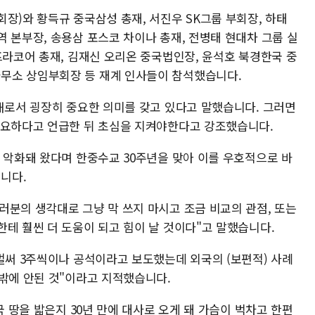
장)와 황득규 중국삼성 총재, 서진우 SK그룹 부회장, 하태
 본부장, 송용삼 포스코 차이나 총재, 전병태 현대차 그룹 실
프라코어 총재, 김재신 오리온 중국법인장, 윤석호 북경한국 중
무소 상임부회장 등 재계 인사들이 참석했습니다.
 해로서 굉장히 중요한 의미를 갖고 있다고 말했습니다. 그러면
중요하다고 언급한 뒤 초심을 지켜야한다고 강조했습니다.
 악화돼 왔다며 한중수교 30주년을 맞아 이를 우호적으로 바
니다.
러분의 생각대로 그냥 막 쓰지 마시고 조금 비교의 관점, 또는
테 훨씬 더 도움이 되고 힘이 날 것이다"고 말했습니다.
벌써 3주씩이나 공석이라고 보도했는데 외국의 (보편적) 사례
주밖에 안된 것"이라고 지적했습니다.
국 땅을 밟은지 30년 만에 대사로 오게 돼 가슴이 벅차고 한편