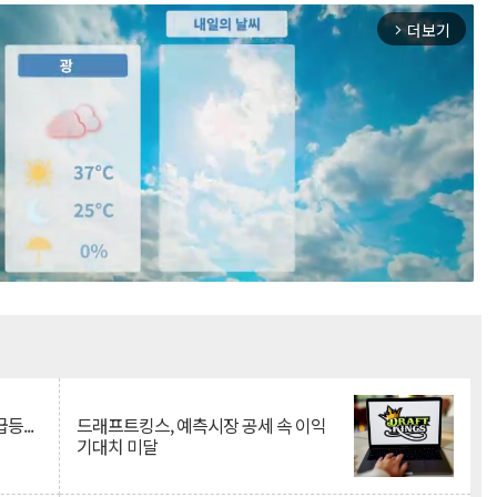
더보기
arrow_forward_ios
Mute
등...
드래프트킹스, 예측시장 공세 속 이익
기대치 미달