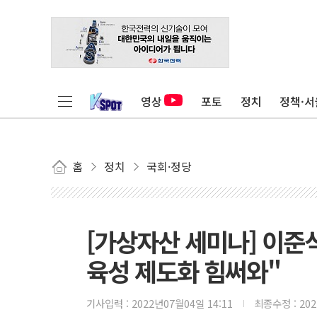
영상
포토
정치
정책·서
홈
정치
국회·정당
[가상자산 세미나] 이준
육성 제도화 힘써와"
기사입력 :
2022년07월04일 14:11
최종수정 :
20