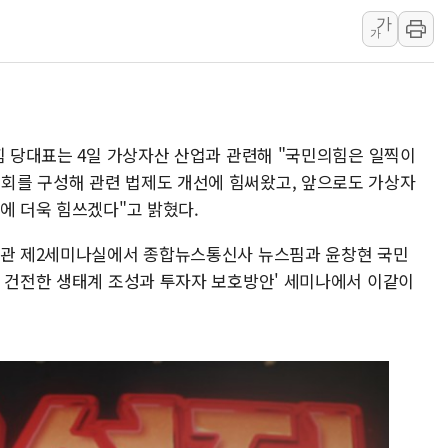
가
용산공원·그린벨트로 또 충돌…반복되는 국토부
가
[AI 부동산 투데이] 특공 전략도 '극과 극'…
[코인시황] 비트코인 6만4000달러대 횡보…고
[베트남 증시] 유동성 부진 지속, 강보합 마감
'찜통더위'에 전력수요 역대 최고치 경신…한낮 
힘 당대표는 4일 가상자산 산업과 관련해 "국민의힘은 일찍이
후티 반군, 예멘 정부군과 사우디 동시 공격…
회를 구성해 관련 법제도 개선에 힘써왔고, 앞으로도 가상자
에 더욱 힘쓰겠다"고 밝혔다.
원회관 제2세미나실에서 종합뉴스통신사 뉴스핌과 윤창현 국민
의 건전한 생태계 조성과 투자자 보호방안' 세미나에서 이같이