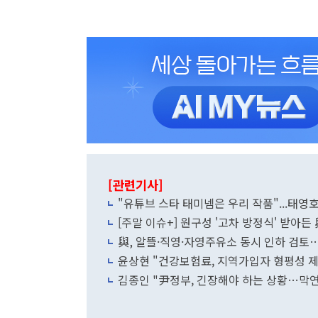
[관련기사]
"유튜브 스타 태미넴은 우리 작품"...태영
[주말 이슈+] 원구성 '고차 방정식' 받아든
與, 알뜰·직영·자영주유소 동시 인하 검
윤상현 "건강보험료, 지역가입자 형평성 
김종인 "尹정부, 긴장해야 하는 상황…막연