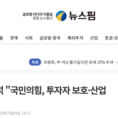
보훈부, 미 DPAA와 MOU… "6·25 미군 실종
트럼프 "금리 내려야"…파월 때와 달리 워시엔
특정 정치인 측근 포항시 정책특보 내정설...포
울
경제
사회
글로벌·중국
해외투자
산업
증권·
李 "해남 태양광, 대한민국 다음 100년 밑거
李 대통령, '6시간 마라톤 부동산 2차 회의' 
트럼프, 中 겨냥 폴리실리콘 관세 15% 부과
[사진] 빈살만과 에르도안의 만남
속보
이란와이어 "이란 최고지도자 위독…곧 사망해
남동발전, 해남군에 국내 최대 규모 400MW 
[인도증시] 중동 불안 속 유가 상승에 소폭 하락
석 "국민의힘, 투자자 보호·산업
황희 '폐버스 청년주택' SNS 글 역풍에 "정부
폭염 누그러지고 가뭄 숙지나...경북동해안권 8
사우디·튀르키예·파키스탄, '공동방위협정' 체
22년07월04일 14:11
신길동 신축도 3.3㎡당 7250만원…써밋 클라