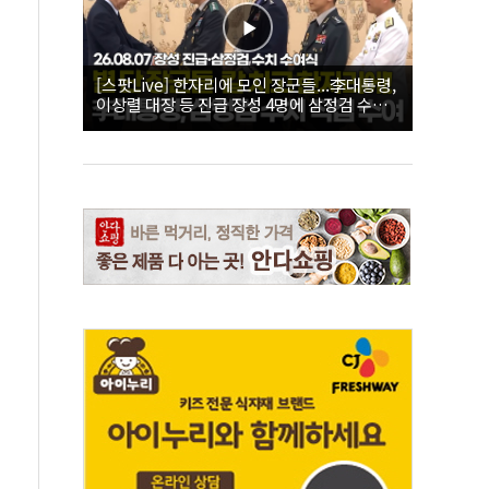
[스팟Live] 한자리에 모인 장군들...李대통령,
이상렬 대장 등 진급 장성 4명에 삼정검 수치
직접 수여｜26.08.07 장성 진급·삼정검 수치
수여식