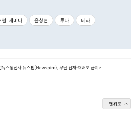
포럼. 세미나
윤창현
루나
테라
뉴스통신사 뉴스핌(Newspim), 무단 전재-재배포 금지>
맨위로