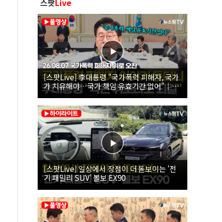
스팟
Live
[스팟Live] 李대통령 "국가폭력 피해자, 국가
가 치유해야…국가 책임 유효기간 없어"｜
26.08.07 국가폭력 피해자 위로 오찬
[스팟Live] 일상에서 장점이 더 돋보이는 '전
기 패밀리 SUV' 볼보 EX90