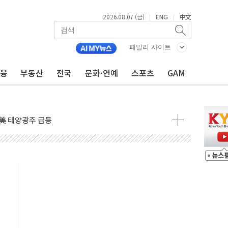
2026.08.07 (금)
ENG
中文
|
|
자 7359명 끝까지 찾겠다"
 톤 낮춰
패밀리 사이트
항시 '시끌'
금융
부동산
전국
문화·연예
스포츠
GAM
름…수도권 집중 완화 전환점"
주재… "전폭적 공급 확대·속도전 총력"
…美 태양광주 급등
도 놀랍지 않아"
태양광 착공…여의도 1.6배 규모
...금융주 낙폭 커
정책 아냐" 해명
~9일 최대 100mm 호우
결… 수니파 국가들의 새 안보 협력 구도
비온 59㎡ 18억원대