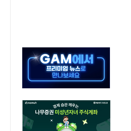
-서울시 '정책 엇박자'
생애최초만 경쟁 치열
래·ETF 매수에도 고유가·금리·입법 지연 '삼중 부담'
...석유·가스주 올랐지만 빈그룹이 상쇄
총수요 104.3GW 기록
 위기 고조되는 또 다른 중동 화약고