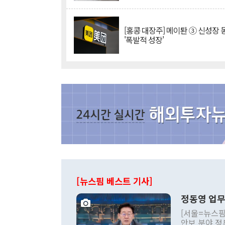
[홍콩 대장주] 메이퇀 ③ 신성장
'폭발적 성장'
[뉴스핌 베스트 기사]
정동영 업무
[서울=뉴스핌
안보 분야 정