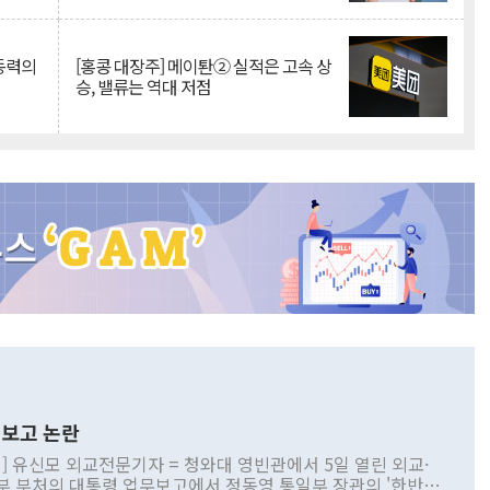
 동력의
[홍콩 대장주] 메이퇀② 실적은 고속 상
승, 밸류는 역대 저점
보고 논란
] 유신모 외교전문기자 = 청와대 영빈관에서 5일 열린 외교·
부 부처의 대통령 업무보고에서 정동영 통일부 장관의 '한반도