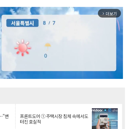
더보기
arrow_forward_ios
Mute
…"변
프론트도어 ① 주택시장 침체 속에서도
터진 호실적