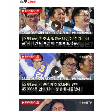
스팟
Live
[스팟Live] 환호 속 입장해 나란히 ‘찰칵’…서
로 ‘저격 연설’ 들을 때 후보들 표정은? |
26.08.08 더불어민주당 당대표·최고위원 후
보 인천 합동연설회
[스팟Live] 김민석 제주 52.64%·인천
45.09%로 연속 1위…정청래 따돌렸다’ |
26.08.08 더불어민주당 당대표·최고위원 후
보 인천 합동연설회