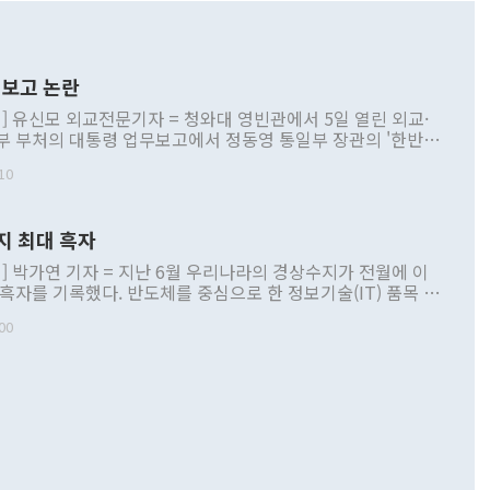
보고 논란
] 유신모 외교전문기자 = 청와대 영빈관에서 5일 열린 외교·
부 부처의 대통령 업무보고에서 정동영 통일부 장관의 '한반도
 구상'과 업무보고 발언이 논란을 빚고 있다. 이날 정 장관의
10
정부 내 조율을 거치지 않은 사안을 정책으로 추진하겠다고 공
는가 하면 사실 관계에 맞지 않은 설명도 있었다. 이재명 대통
로 신중을 기해 달라고 경고했고, 조현 외교부 장관은 '이상
지 최대 흑자
 근거한 비현실적 구상'이라는 비판을 내놨다. 그동안 정 장
책 관련 발언이 물의를 빚은 적은 여러 번 있지만 대통령과 유
] 박가연 기자 = 지난 6월 우리나라의 경상수지가 전월에 이
이 공개적으로 부정적 입장을 표명한 것은 이례적이다. 정 장
 흑자를 기록했다. 반도체를 중심으로 한 정보기술(IT) 품목 수
대북 접근법과 월권을 제어해야 한다는 목소리도 높아지고 있
간 상품수출이 처음으로 1000억달러를 넘어선 영향이다. [자
00
 따르
기자간담회를 하고 있다. [사진=통일부] 2026.07.23 ◆통일
 경상수지는 497억3000만달러 흑자로 집계됐다. 전월(386억
 넘어선 주장 정 장관은 이날 업무보고에서 '한반도 평화공존
)에 이어 두 달 연속 월간 기준 역대 최대 기록을 갈아치웠다.
 설명하면서 이재명 정부 2년차 핵심 과제로 상호 존중·평화
해 상반기 누적 경상수지 흑자는 1910억1000만달러를 기록
·핵 없는 한반도 등 3대 기본 방향을 제시했다. 정 장관은 "대
지 흑자를 견인한 것은 상품수지다. 6월 상품수지는 478억
언어는 멈춰야 한다"면서 주적 용어 대체를 주장했다. 지난 25
 흑자를 기록하며 전월에 이어 역대 최대를 다시 썼다. 국제수
D(완전하고 검증가능하며 되돌릴 수 없는 비핵화) 구도는 이미
수출은 1123억7000만달러로 전년 동월 대비 84.5% 증가하
했다. 또 "현 시점에서 흘러간 선(先)비핵화만 되뇌는 것은
 처음으로 1000억달러를 넘어섰다. 상품수입은 644억8000만