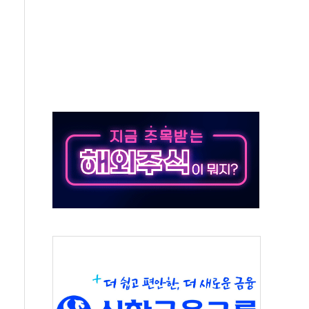
동…60대 남성 2명 숨져
보는 일 없게"…'결혼 페널티' 22개 과제 손본다
터보트 전복…1명 사망·1명 실종
의 날 참석..."국제적 시민 연대로 목소리 내야"
 실종 60대 나흘만에 숨진 채 발견
 살해 10대 아들 체포
' 받아친 정청래…제주 연설서 신경전 고조