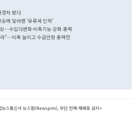
환경차 떴다
승에 빛바랜 '유류세 인하'
비상…수입다변화·비축기능 강화 총력
잡아라"…비축 늘리고 수급안정 총력전
뉴스통신사 뉴스핌(Newspim), 무단 전재-재배포 금지>