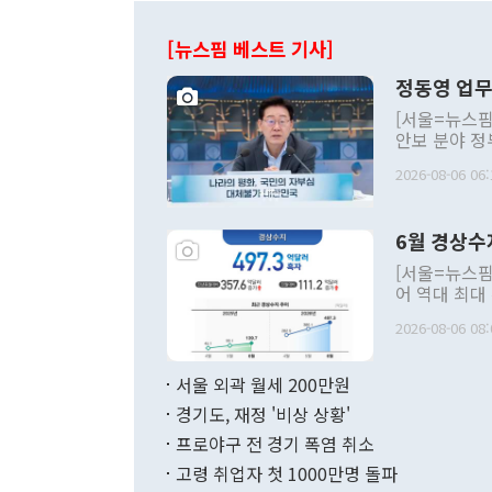
[뉴스핌 베스트 기사]
정동영 업무
[서울=뉴스핌
안보 분야 정
평화공존 발전
2026-08-06 06:
발언 중에는 
언한 것이 있
령은 공개적으
6월 경상수
주의적 희망에
관의 대북 정
[서울=뉴스핌
관 부처 장관
어 역대 최대
관의 무리한 
출 호조로 월
다. [정동영 통일부 장관이 지난달 23일 오후 서울 종로구 정부서울청사에
2026-08-06 08:
료=한국은행] 한국은행이 6일 발표한 '2026년 6월 국제수지(잠정)'에
서 취임 1주년 
면 지난 6월
부 장관 권한
1000만달러
서울 외곽 월세 200만원
발전 구상'을
이에 따라 올
적 갈등 해결
경기도, 재정 '비상 상황'
했다. 경상수
결과 혐오의 
9000만달러
프로야구 전 경기 폭염 취소
년간의 CVI
지 기준 상품
고령 취업자 첫 1000만명 돌파
무너졌다고도 
며 월간 기준