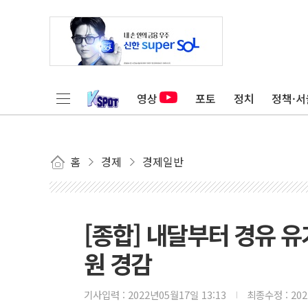
영상
포토
정치
정책·서
홈
경제
경제일반
[종합] 내달부터 경유 
원 경감
기사입력 :
2022년05월17일 13:13
최종수정 :
20