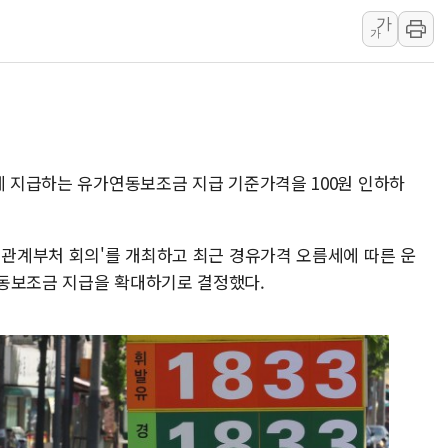
가
서울 중랑구 주택가서 흉기 난
가
李대통령 "결혼 때문에 손해 
여수 오동도 인근 해상서 모
추미애, '위안부' 피해자 기림
인천 선재도 갯벌서 해루질 중
인천서 말다툼 중 어머니 흉기
차에 지급하는 유가연동보조금 지급 기준가격을 100원 인하하
'화합' 꺼낸 김민석에 '뻔뻔
 관계부처 회의'를 개최하고 최근 경유가격 오름세에 따른 운
연동보조금 지급을 확대하기로 결정했다.