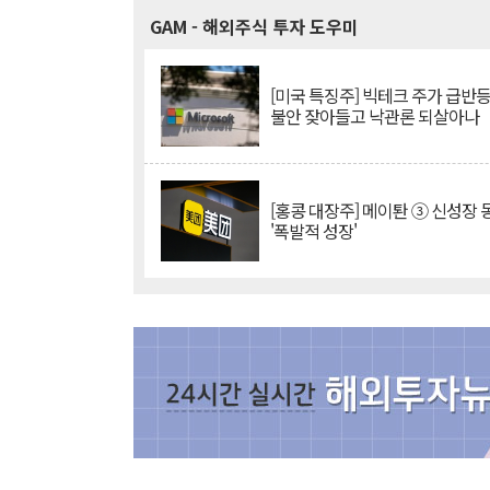
GAM
- 해외주식 투자 도우미
[미국 특징주] 빅테크 주가 급반등..
불안 잦아들고 낙관론 되살아나
[홍콩 대장주] 메이퇀 ③ 신성장
'폭발적 성장'