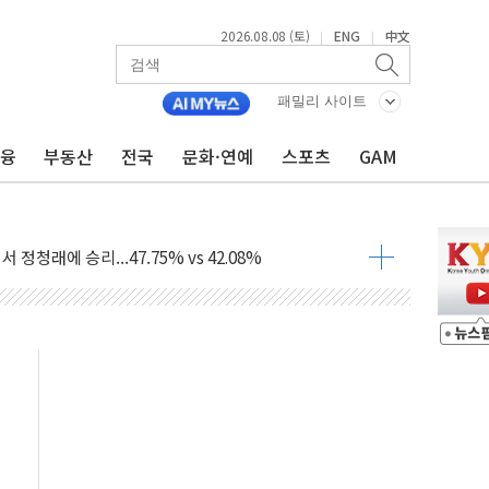
2026.08.08 (토)
ENG
中文
|
|
투입…고수온 양식장 복구·지원 '총력'
패밀리 사이트
산사태 주의보'...경북도, 호우 피해·통제구간 없어
금융
부동산
전국
문화·연예
스포츠
GAM
%p' 차 재역전 성공...金 45.42% vs 鄭 44.56%
·정청래·김민석 당대표 후보
 정청래에 승리...47.75% vs 42.08%
과 발표...김민석 47.75% 정청래 42.08%
표...김민석 45.09% 정청래 43.27% 송영길 11.63%
표...김민석 52.64% 정청래 39.89% 송영길 7.47%
0~8.14)
…공습 한계·탄약 부족 현실화
50㎜ 폭우…강원 동해안 강한 비 이어져
 환경미화원 수거차에 치여 사망