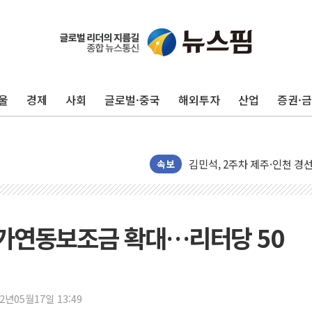
포항시 재난예산 40억 긴급 
울진·영덕 '호우특보'-포항 '
울
경제
사회
글로벌·중국
해외투자
산업
증권·
[종합] 김민석, 정청래에 '0.86
인천 합동연설회 나선 송영길
김민석, 2주차 제주·인천 경선서
인사하는 김민석 당대표 후보
속보
[속보] 민주, 제주·인천 경선 결
[속보] 민주, 인천 경선 결과 발
[속보] 민주, 제주 경선 결과 발
유가연동보조금 확대…리터당 50
이번주 국내 주요 금융일정(8.1
美, 이란전 출구전략 만지작
강릉·동해·삼척 시간당 최대 
22년05월17일 13:49
폐기물 수거하다 참변…60대