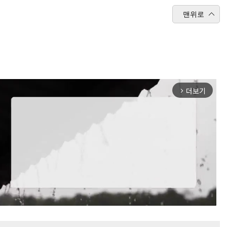
맨위로
더보기
arrow_forward_ios