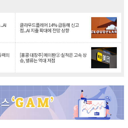
Mute
.AI
클라우드플레어 14% 급등해 신고
점...AI 지출 확대에 전망 상향
 동력의
[홍콩 대장주] 메이퇀② 실적은 고속 상
승, 밸류는 역대 저점