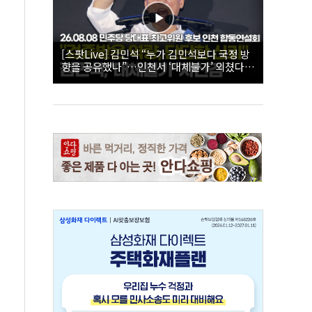
[스팟Live] 김민석 “누가 김민석보다 국정 방
향을 공유했나”…인천서 ‘대체불가’ 외쳤다 |
26.08.08 더불어민주당 당대표·최고위원 후
보 인천 합동연설회