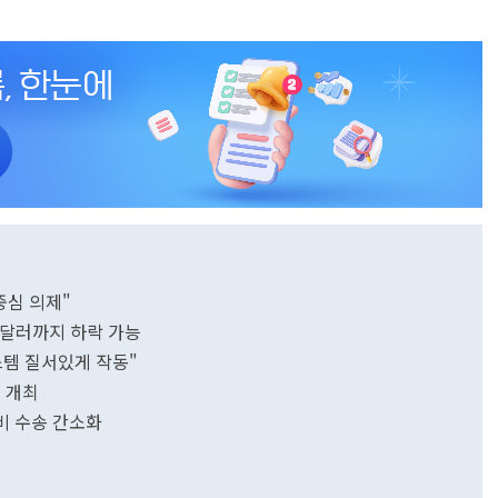
중심 의제"
00달러까지 하락 가능
스템 질서있게 작동"
 개최
비 수송 간소화