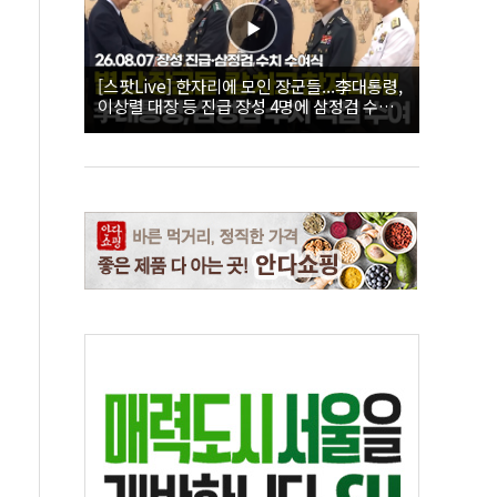
[스팟Live] 한자리에 모인 장군들...李대통령,
이상렬 대장 등 진급 장성 4명에 삼정검 수치
직접 수여｜26.08.07 장성 진급·삼정검 수치
수여식