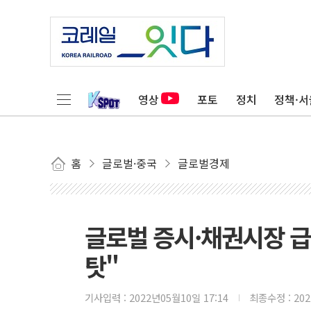
영상
포토
정치
정책·서
홈
글로벌·중국
글로벌경제
글로벌 증시·채권시장 급
탓"
기사입력 :
2022년05월10일 17:14
최종수정 :
20