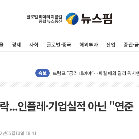
뉴욕증시 프리뷰, 美 고용 쇼크에 금리 인상 
[종합] 美 7월 고용 2만3000명 감소 '쇼크'
[사진] 이슬람 수니파 3개국, 공동방위협정 
울
경제
사회
글로벌·중국
해외투자
산업
증권·
뉴욕증시 개장 전 특징주...아틀라시안·클
보훈부, 미 DPAA와 MOU… "6·25 미군 실
트럼프 "금리 내려야"…파월 때와 달리 워시엔
속보
특정 정치인 측근 포항시 정책특보 내정설...포
李 "해남 태양광, 대한민국 다음 100년 밑거
李 대통령, '6시간 마라톤 부동산 2차 회의'
락...인플레·기업실적 아닌 "연준
트럼프, 中 겨냥 폴리실리콘 관세 15% 부과
[사진] 빈살만과 에르도안의 만남
이란와이어 "이란 최고지도자 위독…곧 사망
남동발전, 해남군에 국내 최대 규모 400MW 
22년05월10일 18:41