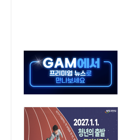
...금융주 낙폭 커
부정책 아냐" 해명
~9일 최대 100mm 호우
체결… 수니파 국가들의 새 안보 협력 구도
비온 59㎡ 18억원대
-서울시 '정책 엇박자'
…생애최초만 경쟁 치열