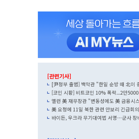
[관련기사]
[尹정부 출범] 백악관 "한일 순방 때 北이 
[코인 시황] 비트코인 10% 폭락...2만50
옐런 美 재무장관 "변동성에도 美 금융시
美 요청에 11일 북한 관련 안보리 긴급회의
바이든, 우크라 무기대여법 서명…군사 장