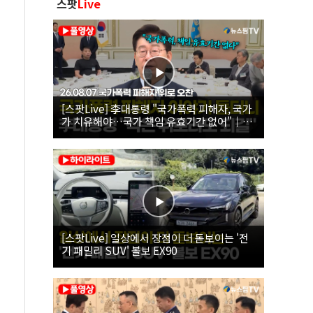
스팟
Live
[스팟Live] 李대통령 "국가폭력 피해자, 국가
가 치유해야…국가 책임 유효기간 없어"｜
26.08.07 국가폭력 피해자 위로 오찬
[스팟Live] 일상에서 장점이 더 돋보이는 '전
기 패밀리 SUV' 볼보 EX90