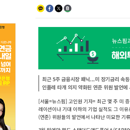
최근 5주 금융시장 패닉...미 장기금리 속등
인플레 타개 의지 약화된 연준 위원 발언에
[서울=뉴스핌] 고인원 기자= 최근 몇 주 미
레이션이나 기대 이하의 기업 실적도 그 이유
(연준) 위원들의 발언에서 나타난 미묘한 기
3월 말에만 해도 스탠더드앤드푸어스(S&P500