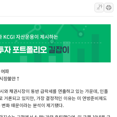
[인도증시] 중동 불안 속 유가 상승에 소폭 하락
가
황희 '폐버스 청년주택' SNS 글 역풍에 "정
가
폭염 누그러지고 가뭄 숙지나...경북동해안권 8
사우디·튀르키예·파키스탄, '공동방위협정' 
신길동 신축도 3.3㎡당 7250만원…써밋 클라
용산공원·그린벨트로 또 충돌…반복되는 국토부
[AI 부동산 투데이] 특공 전략도 '극과 극'
 여파
 시장불안↑
 증시와 채권시장이 동반 급락세를 연출하고 있는 가운데, 인플
로 거론되고 있지만, 가장 결정적인 이유는 미 연방준비제도
류 변화 때문이라는 분석이 제기됐다.
)지수는 고점에서 4~5%가량 후퇴했으며, 미 국채 10년물 금