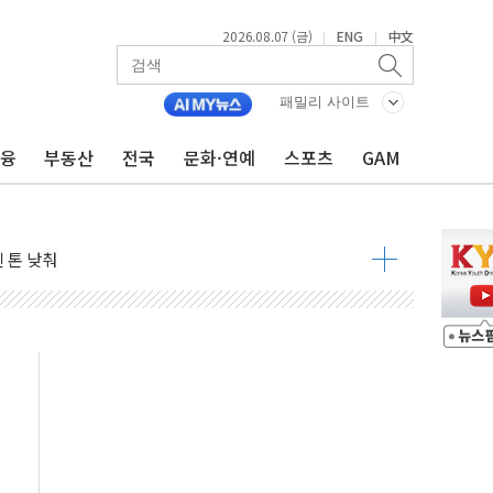
2026.08.07 (금)
ENG
中文
|
|
우려 후퇴…나스닥 선물 1%대 상승
…9월 금리 인상 기대 후퇴
패밀리 사이트
체결
금융
부동산
전국
문화·연예
스포츠
GAM
라우드플레어·태양광주↑ VS 트레이드데스크·웬디스↓
종자 7359명 끝까지 찾겠다"
 톤 낮춰
항시 '시끌'
름…수도권 집중 완화 전환점"
 주재… "전폭적 공급 확대·속도전 총력"
…美 태양광주 급등
해도 놀랍지 않아"
태양광 착공…여의도 1.6배 규모