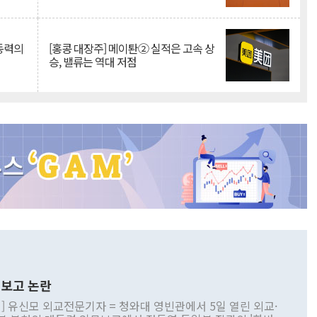
 동력의
[홍콩 대장주] 메이퇀② 실적은 고속 상
승, 밸류는 역대 저점
보고 논란
] 유신모 외교전문기자 = 청와대 영빈관에서 5일 열린 외교·