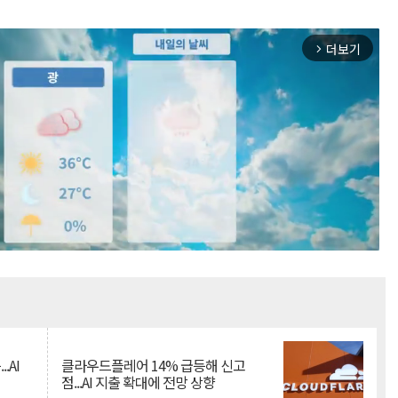
더보기
arrow_forward_ios
Mute
.AI
클라우드플레어 14% 급등해 신고
점...AI 지출 확대에 전망 상향