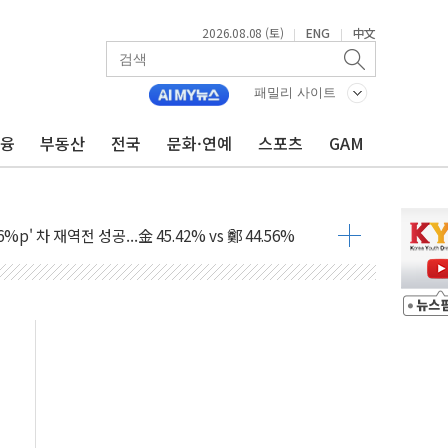
2026.08.08 (토)
ENG
中文
|
|
패밀리 사이트
금융
부동산
전국
문화·연예
스포츠
GAM
투입…고수온 양식장 복구·지원 '총력'
산사태 주의보'...경북도, 호우 피해·통제구간 없어
%p' 차 재역전 성공...金 45.42% vs 鄭 44.56%
·정청래·김민석 당대표 후보
 정청래에 승리...47.75% vs 42.08%
과 발표...김민석 47.75% 정청래 42.08%
표...김민석 45.09% 정청래 43.27% 송영길 11.63%
표...김민석 52.64% 정청래 39.89% 송영길 7.47%
0~8.14)
…공습 한계·탄약 부족 현실화