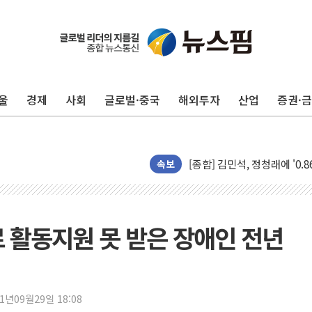
울
경제
사회
글로벌·중국
해외투자
산업
증권·
포항시 재난예산 40억 긴급 
울진·영덕 '호우특보'-포항 '
[종합] 김민석, 정청래에 '0.86
인천 합동연설회 나선 송영길
속보
김민석, 2주차 제주·인천 경선서
인사하는 김민석 당대표 후보
[속보] 민주, 제주·인천 경선 결
9로 활동지원 못 받은 장애인 전년
[속보] 민주, 인천 경선 결과 발
[속보] 민주, 제주 경선 결과 발
이번주 국내 주요 금융일정(8.1
21년09월29일 18:08
美, 이란전 출구전략 만지작