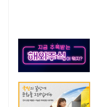
50㎜ 폭우…강원 동해안 강한 비 이어져
 환경미화원 수거차에 치여 사망
동…60대 남성 2명 숨져
보는 일 없게"…'결혼 페널티' 22개 과제 손본다
터보트 전복…1명 사망·1명 실종
의 날 참석..."국제적 시민 연대로 목소리 내야"
 실종 60대 나흘만에 숨진 채 발견
 살해 10대 아들 체포
' 받아친 정청래…제주 연설서 신경전 고조