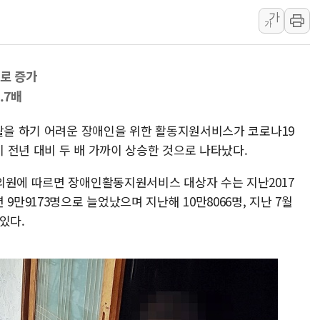
가
강릉·동해·삼척 시간당 최대 
가
폐기물 수거하다 참변…60대
서울 중랑구 주택가서 흉기 난
%로 증가
李대통령 "결혼 때문에 손해 
.7배
여수 오동도 인근 해상서 모
추미애, '위안부' 피해자 기림
생활을 하기 어려운 장애인을 위한 활동지원서비스가 코로나19
인천 선재도 갯벌서 해루질 중
 전년 대비 두 배 가까이 상승한 것으로 나타났다.
인천서 말다툼 중 어머니 흉기
의원에 따르면 장애인활동지원서비스 대상자 수는 지난2017
'화합' 꺼낸 김민석에 '뻔뻔
19년 9만9173명으로 늘었났으며 지난해 10만8066명, 지난 7월
 있다.