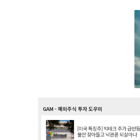
GAM
- 해외주식 투자 도우미
[미국 특징주] 빅테크 주가 급반등..
불안 잦아들고 낙관론 되살아나