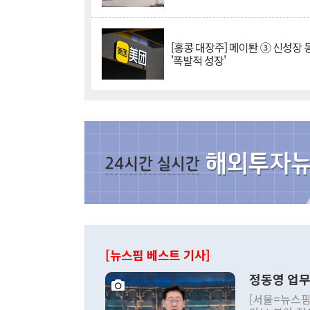
[홍콩 대장주] 메이퇀 ③ 신성장
'폭발적 성장'
[뉴스핌 베스트 기사]
정동영 업무
[서울=뉴스핌