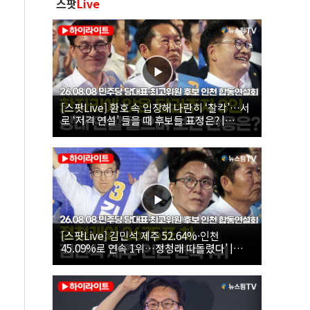
스팟
Live
[스팟Live] 환호 속 입장해 나란히 ‘찰칵’…서
로 ‘저격 연설’ 들을 때 후보들 표정은? |
26.08.08 더불어민주당 당대표·최고위원 후
보 인천 합동연설회
[스팟Live] 김민석 제주 52.64%·인천
45.09%로 연속 1위…정청래 따돌렸다’ |
26.08.08 더불어민주당 당대표·최고위원 후
보 인천 합동연설회