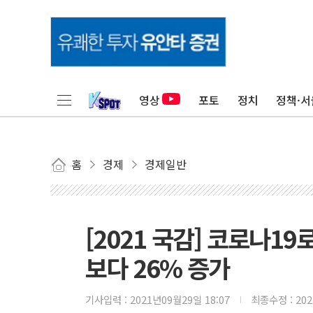
영상
포토
정치
정책·서
홈
경제
경제일반
[2021 국감] 코로나1
보다 26% 증가
기사입력 :
2021년09월29일 18:07
최종수정 :
20