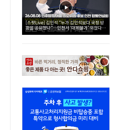
[스팟Live] 김민석 “누가 김민석보다 국정 방
향을 공유했나”…인천서 ‘대체불가’ 외쳤다 |
26.08.08 더불어민주당 당대표·최고위원 후
보 인천 합동연설회