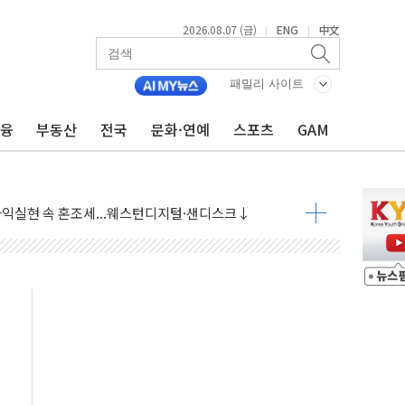
2026.08.07 (금)
ENG
中文
|
|
 상승… "2분기 기업 순이익 21% 증가" 전망
 나토 회원국 공격 검토… 거짓 깃발 작전"
패밀리 사이트
재회…로봇·AI 데이터센터·모빌리티 구체화
금융
부동산
전국
문화·연예
스포츠
GAM
·아이온큐·도어대시↑ VS 샌디스크·피그마·앱러빈↓
 반대…상법·자본시장법 개정 논의"
 차익실현 속 혼조세...웨스턴디지털·샌디스크↓
에 긴급 안보 점검회의
호르무즈 재개방 기대에 강세
조까지, 상승...호실적 보고 기업 상승세 뚜렷
인 '사파리' 공격… 시민들 공포감 극대화 전략
' 임시 주총 기대감에 홀로 상한가…마진 잔액은 사상 최고
버리지 위험수위…숨은 차입이 더 큰 변수"
대응 1단계 진압 중