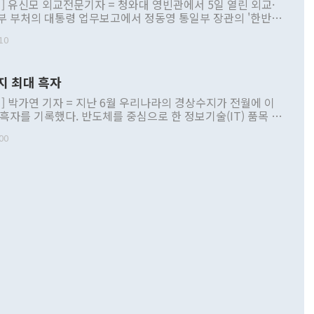
] 유신모 외교전문기자 = 청와대 영빈관에서 5일 열린 외교·
부 부처의 대통령 업무보고에서 정동영 통일부 장관의 '한반도
 구상'과 업무보고 발언이 논란을 빚고 있다. 이날 정 장관의
10
정부 내 조율을 거치지 않은 사안을 정책으로 추진하겠다고 공
는가 하면 사실 관계에 맞지 않은 설명도 있었다. 이재명 대통
로 신중을 기해 달라고 경고했고, 조현 외교부 장관은 '이상
지 최대 흑자
 근거한 비현실적 구상'이라는 비판을 내놨다. 그동안 정 장
책 관련 발언이 물의를 빚은 적은 여러 번 있지만 대통령과 유
] 박가연 기자 = 지난 6월 우리나라의 경상수지가 전월에 이
이 공개적으로 부정적 입장을 표명한 것은 이례적이다. 정 장
 흑자를 기록했다. 반도체를 중심으로 한 정보기술(IT) 품목 수
대북 접근법과 월권을 제어해야 한다는 목소리도 높아지고 있
간 상품수출이 처음으로 1000억달러를 넘어선 영향이다. [자
00
 따르
기자간담회를 하고 있다. [사진=통일부] 2026.07.23 ◆통일
 경상수지는 497억3000만달러 흑자로 집계됐다. 전월(386억
 넘어선 주장 정 장관은 이날 업무보고에서 '한반도 평화공존
)에 이어 두 달 연속 월간 기준 역대 최대 기록을 갈아치웠다.
 설명하면서 이재명 정부 2년차 핵심 과제로 상호 존중·평화
해 상반기 누적 경상수지 흑자는 1910억1000만달러를 기록
·핵 없는 한반도 등 3대 기본 방향을 제시했다. 정 장관은 "대
지 흑자를 견인한 것은 상품수지다. 6월 상품수지는 478억
언어는 멈춰야 한다"면서 주적 용어 대체를 주장했다. 지난 25
 흑자를 기록하며 전월에 이어 역대 최대를 다시 썼다. 국제수
D(완전하고 검증가능하며 되돌릴 수 없는 비핵화) 구도는 이미
수출은 1123억7000만달러로 전년 동월 대비 84.5% 증가하
했다. 또 "현 시점에서 흘러간 선(先)비핵화만 되뇌는 것은
 처음으로 1000억달러를 넘어섰다. 상품수입은 644억8000만
 데 힘이 되지 않는다"고 주장했다. 정 장관은 또 "정전 체제
6% 늘었다. 통관 기준으로는 반도체 수출이 전년 동월 대비
로 바꾸는 논의에 착수하겠다"면서 "북·미 정상회담 견인과
증했고 컴퓨터·주변기기(SSD)는 282.7% 증가했다. IT 품목
화의 동력을 확보하기 위해 최선을 다할 것"이라고 말했다. 하
.4% 늘었으며 비IT 품목도 ▲석유제품(47.5%) ▲화공품
령은 정 장관의 구상에 대부분 제동을 걸었다. 이 대통령은 "평
▲철강제품(17.9%) ▲승용차(6.1%) 등을 중심으로 18.6% 증가
 정치적으로 악용되는 측면이 있다"며 "많이 조심하셔야 한
준 수입은 ▲원자재(30.5%) ▲자본재(35.3%) ▲소비재
다. 북한을 다른 이름으로 불러야 한다는 주장에는 "표현에 꼬