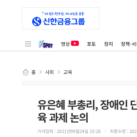
영상
포토
정치
정책·서
홈
사회
교육
유은혜 부총리, 장애인
육 과제 논의
기사입력 :
2021년09월24일 10:18
최종수정 :
20