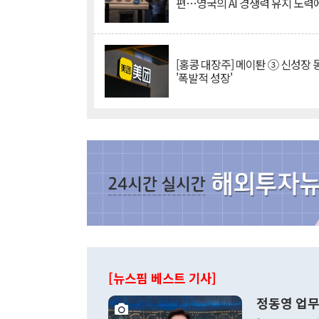
편…영국의 AI 경쟁력 유지 노력
[홍콩 대장주] 메이퇀 ③ 신성장
'폭발적 성장'
[뉴스핌 베스트 기사]
정동영 업무