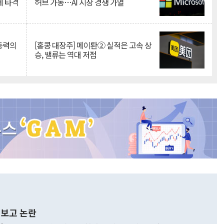
에 타격
허브 가동…AI 시장 경쟁 가열
 동력의
[홍콩 대장주] 메이퇀② 실적은 고속 상
승, 밸류는 역대 저점
보고 논란