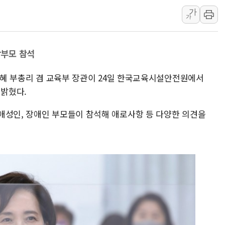
김정관 산업부 장관 "주 52시간 손봐
가
해군 1함대 창설 80주년…지역과 함께
가
[3보] 북, 원산서 동해로 단거리 탄도
우크라 드론 전술, 중남미 콜롬비아에
학부모 참석
동해해경, 독도 해상서 부유물 감긴 
주한미군 "오산기지 누출, 백린 아닌 
유은혜 부총리 겸 교육부 장관이 24일 한국교육시설안전원에서
밝혔다.
구미 폐염산처리업체서 불 2시간30여
애성인, 장애인 부모들이 참석해 애로사항 등 다양한 의견을