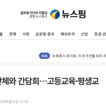
유럽증시, 견조한 실적 소화하며 대부분
리투아니아 국방 "러, 우크라 드론으로
구광모, 내주 실리콘밸리서 젠슨 황 
울
경제
사회
글로벌·중국
해외투자
산업
증권·
뉴욕증시 개장 전 특징주...모더나
김정관 장관 "영업이익 N% 성과급
뉴욕증시 프리뷰, 미 주가선물 AI주
속보
청와대, 북한 단거리 탄도미사일 발사
금값 7주 만에 최고…美 고용 둔화·
[인도증시] 중동 긴장 완화에 실적 호
 단체와 간담회…고등교육·평생교
러, 1인칭시점 드론으로 우크라 민간
[베트남 증시] 지수 하락 속 'DGC
'월가의 황제' 다이먼 "금융시장 레
양주 섬유염색공장서 화재 1명 중상…
21년09월24일 10:18