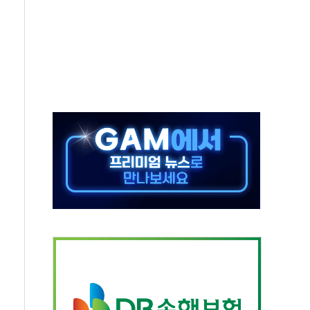
야, 경쟁상대 中과 비교해야"
하는 '선봉'의 대민 봉사
미사일 1발 발사… 올해 10번째·42일 만 도발
 새 안보 위기… 반군·마약카르텔이 습득해 전투 활용
어선 구조
무해한 표면 부식 물질"
분만에 진화...외국인 노동자 숨져