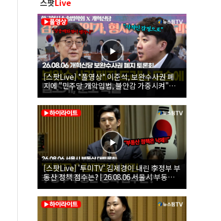
스팟
Live
[스팟Live] *풀영상* 이준석, 보완수사권 폐
지에 "민주당 개악입법, 불안감 가중시켜"｜
26.08.06 개혁신당 보완수사권 폐지 토론회
[스팟Live] '투미TV' 김제경이 내린 李정부 부
동산 정책 점수는? | 26.08.06 서울시 부동산
대토론회