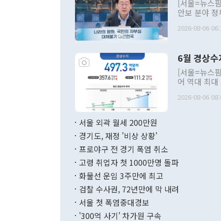
[서울=뉴스핌
안보 분야 정
평화공존 발전
2026-08-06 06:
발언 중에는 
언한 것이 있
령은 공개적으
6월 경상수
주의적 희망에
관의 대북 정
[서울=뉴스핌
관 부처 장관
어 역대 최대
관의 무리한 
출 호조로 월
다. [정동영 통일부 장관이 지난달 23일 오후 서울 종로구 정부서울청사에
2026-08-06 08:
료=한국은행] 한국은행이 6일 발표한 '2026년 6월 국제수지(잠정)'에
서 취임 1주년 
면 지난 6월
부 장관 권한
1000만달러
서울 외곽 월세 200만원
발전 구상'을
이에 따라 올
적 갈등 해결
경기도, 재정 '비상 상황'
했다. 경상수
결과 혐오의 
9000만달러
프로야구 전 경기 폭염 취소
년간의 CVI
지 기준 상품
고령 취업자 첫 1000만명 돌파
무너졌다고도 
며 월간 기준
현실을 바꾸는
달러로 38.
화물선 운임 3주만에 최고
를 평화 체제
196.9% 급
검찰 수사권, 72년만에 막 내려
함께 4자 대
수출은 160
지만 이 대통
서울 첫 폭염중대경보
(18.6%) 
화공존 정책이
했다. 통관 기
'300억 사기' 차가원 구속
다"고 지적했