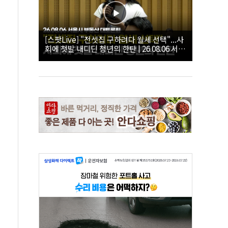
[스팟Live] "전셋집 구하려다 월세 선택"...사
회에 첫발 내디딘 청년의 한탄 | 26.08.06 서울
시 부동산 대토론회