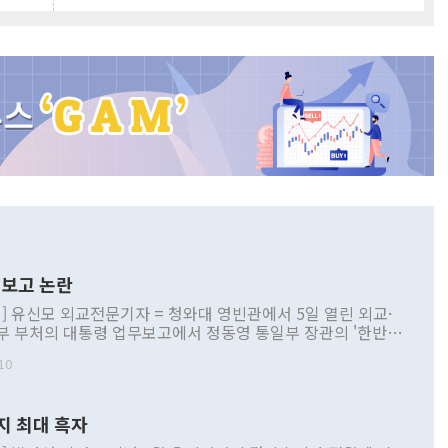
보고 논란
] 유신모 외교전문기자 = 청와대 영빈관에서 5일 열린 외교·
부 부처의 대통령 업무보고에서 정동영 통일부 장관의 '한반도
 구상'과 업무보고 발언이 논란을 빚고 있다. 이날 정 장관의
10
정부 내 조율을 거치지 않은 사안을 정책으로 추진하겠다고 공
는가 하면 사실 관계에 맞지 않은 설명도 있었다. 이재명 대통
로 신중을 기해 달라고 경고했고, 조현 외교부 장관은 '이상
지 최대 흑자
 근거한 비현실적 구상'이라는 비판을 내놨다. 그동안 정 장
책 관련 발언이 물의를 빚은 적은 여러 번 있지만 대통령과 유