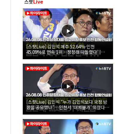
스팟
Live
[스팟Live] 김민석 제주 52.64%·인천
45.09%로 연속 1위…정청래 따돌렸다’ |
26.08.08 더불어민주당 당대표·최고위원 후
보 인천 합동연설회
[스팟Live] 김민석 “누가 김민석보다 국정 방
향을 공유했나”…인천서 ‘대체불가’ 외쳤다 |
26.08.08 더불어민주당 당대표·최고위원 후
보 인천 합동연설회