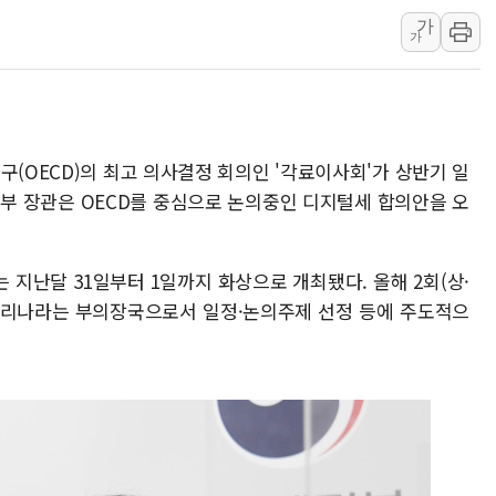
가
서울 중랑구 주택가서 흉기 난
가
李대통령 "결혼 때문에 손해 
여수 오동도 인근 해상서 모
추미애, '위안부' 피해자 기림
인천 선재도 갯벌서 해루질 중
구(OECD)의 최고 의사결정 회의인 '각료이사회'가 상반기 일
인천서 말다툼 중 어머니 흉기
정부 장관은 OECD를 중심으로 논의중인 디지털세 합의안을 오
'화합' 꺼낸 김민석에 '뻔뻔
李대통령, ISA 개편 재검토 
 지난달 31일부터 1일까지 화상으로 개최됐다. 올해 2회(상·
동해중부 전 해상 풍랑주의보…
우리나라는 부의장국으로서 일정·논의주제 선정 등에 주도적으