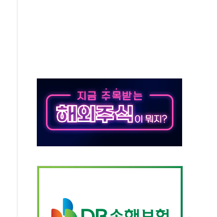
동…60대 남성 2명 숨져
보는 일 없게"…'결혼 페널티' 22개 과제 손본다
터보트 전복…1명 사망·1명 실종
의 날 참석..."국제적 시민 연대로 목소리 내야"
 실종 60대 나흘만에 숨진 채 발견
 살해 10대 아들 체포
' 받아친 정청래…제주 연설서 신경전 고조
지시…與 "적극 환영"·野 "졸속 국정"
10일까지 최대 3.5m 높은 물결