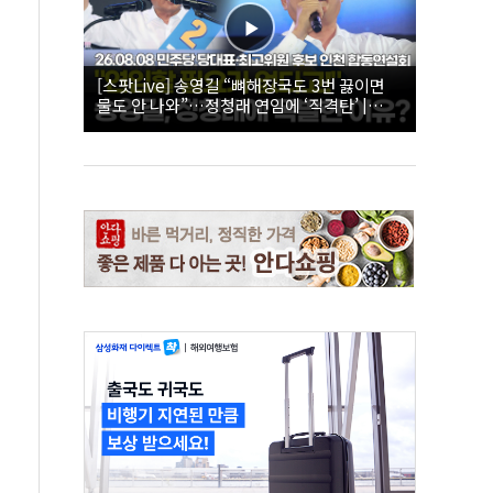
[스팟Live] 송영길 “뼈해장국도 3번 끓이면
물도 안 나와”…정청래 연임에 ‘직격탄’ |
26.08.08 더불어민주당 당대표·최고위원 후
보 인천 합동연설회