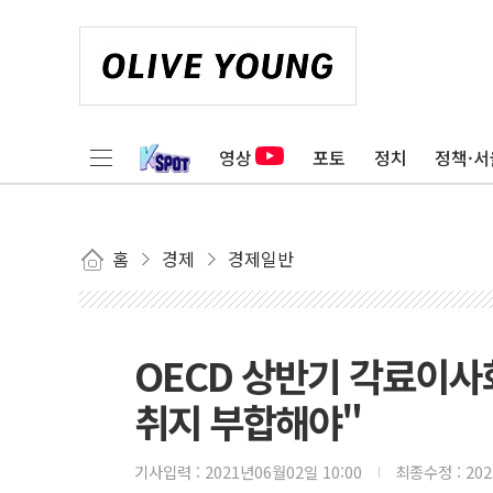
영상
포토
정치
정책·서
홈
경제
경제일반
OECD 상반기 각료이사
취지 부합해야"
기사입력 :
2021년06월02일 10:00
최종수정 :
20