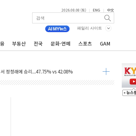
2026.08.08 (토)
ENG
中文
|
|
패밀리 사이트
금융
부동산
전국
문화·연예
스포츠
GAM
%p' 차 재역전 성공...金 45.42% vs 鄭 44.56%
·정청래·김민석 당대표 후보
 정청래에 승리...47.75% vs 42.08%
과 발표...김민석 47.75% 정청래 42.08%
표...김민석 45.09% 정청래 43.27% 송영길 11.63%
표...김민석 52.64% 정청래 39.89% 송영길 7.47%
0~8.14)
…공습 한계·탄약 부족 현실화
50㎜ 폭우…강원 동해안 강한 비 이어져
 환경미화원 수거차에 치여 사망