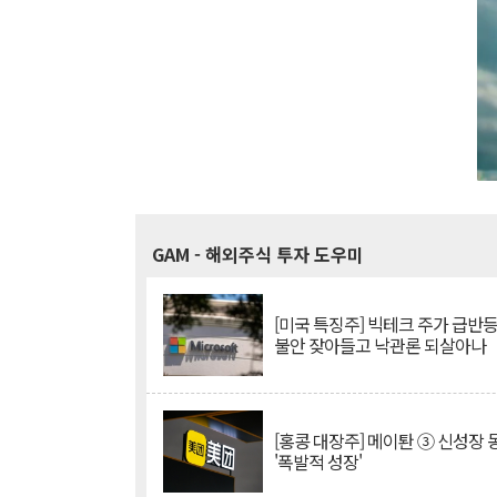
GAM
- 해외주식 투자 도우미
[미국 특징주] 빅테크 주가 급반등..
불안 잦아들고 낙관론 되살아나
[홍콩 대장주] 메이퇀 ③ 신성장
'폭발적 성장'