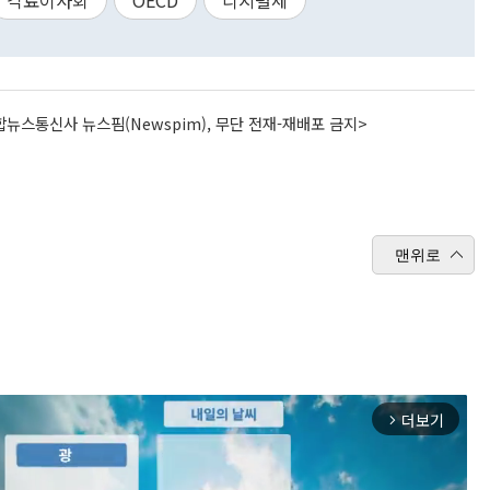
각료이사회
OECD
디지털세
뉴스통신사 뉴스핌(Newspim), 무단 전재-재배포 금지>
맨위로
더보기
arrow_forward_ios