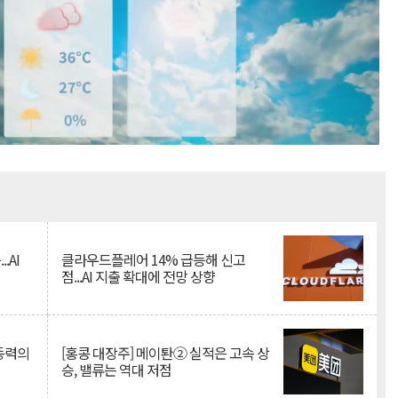
Mute
.AI
클라우드플레어 14% 급등해 신고
점...AI 지출 확대에 전망 상향
 동력의
[홍콩 대장주] 메이퇀② 실적은 고속 상
승, 밸류는 역대 저점