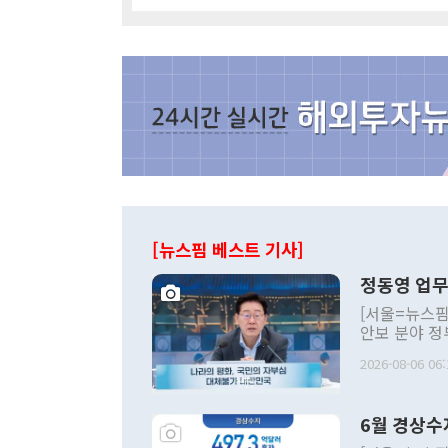
[뉴스핌 베스트 기사]
정동영 업무
[서울=뉴스핌
안보 분야 정
평화공존 발전
2026-08-06 06:
발언 중에는 
언한 것이 있
령은 공개적으
6월 경상수
주의적 희망에
관의 대북 정