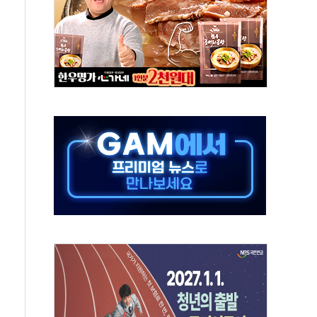
50㎜ 폭우…강원 동해안 강한 비 이어져
 환경미화원 수거차에 치여 사망
동…60대 남성 2명 숨져
보는 일 없게"…'결혼 페널티' 22개 과제 손본다
터보트 전복…1명 사망·1명 실종
의 날 참석..."국제적 시민 연대로 목소리 내야"
 실종 60대 나흘만에 숨진 채 발견
 살해 10대 아들 체포
' 받아친 정청래…제주 연설서 신경전 고조
지시…與 "적극 환영"·野 "졸속 국정"