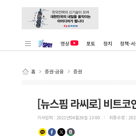
영상
포토
정치
정책·서
홈
증권·금융
증권
[뉴스핌 라씨로] 비트코인
기사입력 :
2021년04월26일 13:00
최종수정 :
20