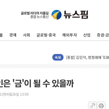
울
경제
사회
글로벌·중국
해외투자
산업
증권·
울진·영덕 '호우특보'-포항 '
[종합] 김민석, 정청래에 '0.86
인천 합동연설회 나선 송영길
속보
김민석, 2주차 제주·인천 경선서
인사하는 김민석 당대표 후보
[속보] 민주, 제주·인천 경선 결
은 '금'이 될 수 있을까
[속보] 민주, 인천 경선 결과 발
[속보] 민주, 제주 경선 결과 발
21년04월26일 13:00
이번주 국내 주요 금융일정(8.1
가
가
美, 이란전 출구전략 만지작