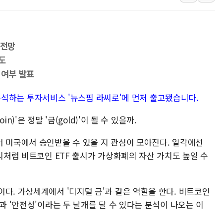
강릉·동해·삼척 시간당 최대 
폐기물 수거하다 참변…60대
서울 중랑구 주택가서 흉기 난
 전망
李대통령 "결혼 때문에 손해 
도
여수 오동도 인근 해상서 모
인 여부 발표
추미애, '위안부' 피해자 기림
I가 분석하는 투자서비스 '뉴스핌 라씨로'에 먼저 출고됐습니다.
인천 선재도 갯벌서 해루질 중
인천서 말다툼 중 어머니 흉기
in)'은 정말 '금(gold)'이 될 수 있을까.
'화합' 꺼낸 김민석에 '뻔뻔
어 미국에서 승인받을 수 있을 지 관심이 모아진다. 일각에선
李대통령, ISA 개편 재검토 
토리처럼 비트코인 ETF 출시가 가상화폐의 자산 가치도 높일 수
다. 가상세계에서 '디지털 금'과 같은 역할을 한다. 비트코인
과 '안전성'이라는 두 날개를 달 수 있다는 분석이 나오는 이