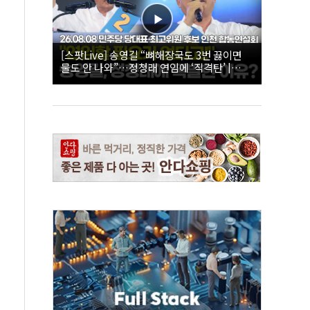
[스팟Live] 송영길 “뼈해장국도 3번 끓이면
물도 안 나와”…정청래 연임에 ‘직격탄’ |
26.08.08 더불어민주당 당대표·최고위원 후
보 인천 합동연설회