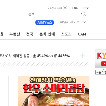
2026.08.08 (토)
ENG
中文
|
|
패밀리 사이트
금융
부동산
전국
문화·연예
스포츠
GAM
산사태 주의보'...경북도, 호우 피해·통제구간 없어
%p' 차 재역전 성공...金 45.42% vs 鄭 44.56%
·정청래·김민석 당대표 후보
 정청래에 승리...47.75% vs 42.08%
과 발표...김민석 47.75% 정청래 42.08%
표...김민석 45.09% 정청래 43.27% 송영길 11.63%
표...김민석 52.64% 정청래 39.89% 송영길 7.47%
0~8.14)
…공습 한계·탄약 부족 현실화