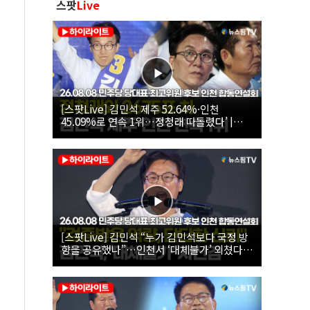
스팟
Live
[스팟Live] 김민석 제주 52.64%·인천
45.09%로 연속 1위…정청래 따돌렸다’ |
26.08.08 더불어민주당 당대표·최고위원 후
보 인천 합동연설회
[스팟Live] 김민석 “누가 김민석보다 국정 방
향을 공유했나”…인천서 ‘대체불가’ 외쳤다 |
26.08.08 더불어민주당 당대표·최고위원 후
보 인천 합동연설회