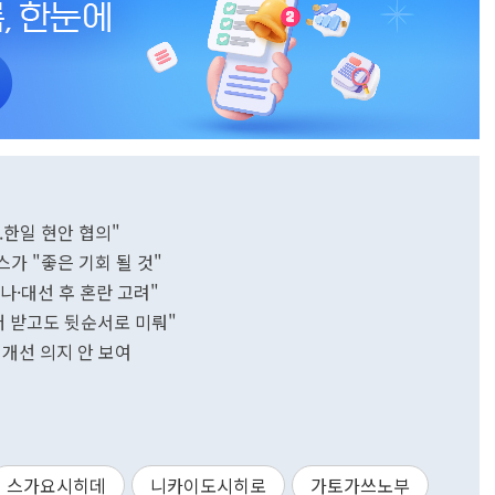
.한일 현안 협의"
스가 "좋은 기회 될 것"
로나·대선 후 혼란 고려"
저 받고도 뒷순서로 미뤄"
 개선 의지 안 보여
스가요시히데
니카이도시히로
가토가쓰노부