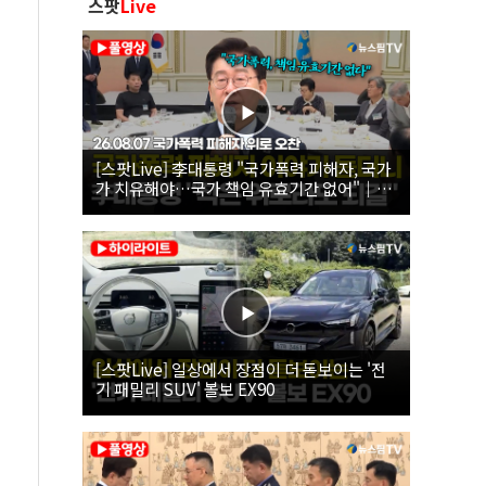
스팟
Live
[스팟Live] 李대통령 "국가폭력 피해자, 국가
가 치유해야…국가 책임 유효기간 없어"｜
26.08.07 국가폭력 피해자 위로 오찬
[스팟Live] 일상에서 장점이 더 돋보이는 '전
기 패밀리 SUV' 볼보 EX90