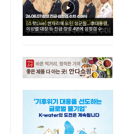
[스팟Live] 한자리에 모인 장군들...李대통령,
이상렬 대장 등 진급 장성 4명에 삼정검 수치
직접 수여｜26.08.07 장성 진급·삼정검 수치
수여식