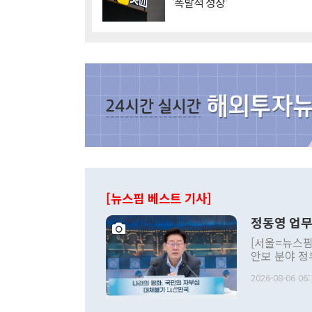
'폭발적 성장'
[뉴스핌 베스트 기사]
정동영 업무
[서울=뉴스핌
안보 분야 정
평화공존 발전
2026-08-06 06:
발언 중에는 
언한 것이 있
령은 공개적으