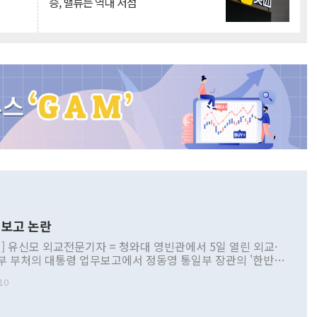
승, 밸류는 역대 저점
보고 논란
] 유신모 외교전문기자 = 청와대 영빈관에서 5일 열린 외교·
부 부처의 대통령 업무보고에서 정동영 통일부 장관의 '한반도
 구상'과 업무보고 발언이 논란을 빚고 있다. 이날 정 장관의
10
정부 내 조율을 거치지 않은 사안을 정책으로 추진하겠다고 공
는가 하면 사실 관계에 맞지 않은 설명도 있었다. 이재명 대통
로 신중을 기해 달라고 경고했고, 조현 외교부 장관은 '이상