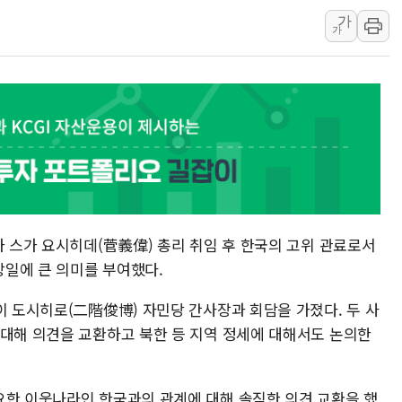
가
우유자조금, 노인복지관 
가
더본코리아 롤링파스타, 
4자 연합 균열에 분쟁 
금호석유화학, 2분기 영업
CJ올리브영 흔드는 '신
"PAFC만으론 어렵다"…
임대사업자, 등록임대 세
대우건설, 50대 이강석 
비츠로넥스텍, 한화에어로
가 스가 요시히데(菅義偉) 총리 취임 후 한국의 고위 관료로서
일에 큰 의미를 부여했다.
이 도시히로(二階俊博) 자민당 간사장과 회담을 가졌다. 두 사
 대해 의견을 교환하고 북한 등 지역 정세에 대해서도 논의한
요한 이웃나라인 한국과의 관계에 대해 솔직한 의견 교환을 했