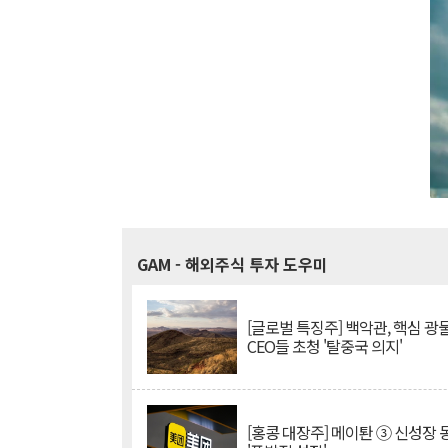
GAM
- 해외주식 투자 도우미
[글로벌 특징주] 백악관, 핵심 광
CEO들 초청 '탈중국 의지'
[홍콩 대장주] 메이퇀 ③ 신성장