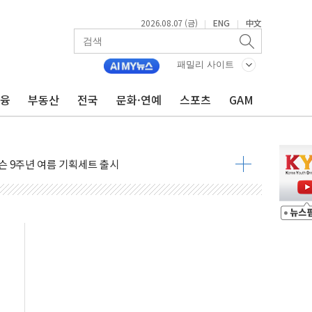
2026.08.07 (금)
ENG
中文
|
|
패밀리 사이트
금융
부동산
전국
문화·연예
스포츠
GAM
이볼', 레드닷 디자인 어워드 수상
자 청와대로 초청해 사과…"국가가 책임 다하겠다"
 9주년 여름 기획세트 출시
 국장 살리기보다 투자자 설득이 먼저
화큐셀·OCI '반색'…비중국산 부담은 변수
디지털자산 커스터디' 사업 맡는다
피200 지수 기초자산 원금지급형 ELB 공모
ANDA] 8월 7일
켓 상·하한가 주문 제한…'SK하이닉스 사태' 재발 방지
30도 열대야에 피로 누적 '건강 적신호'
.."맘대로 팔지도 못하는데 무슨 기축통화"