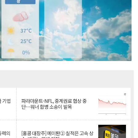
Mute
물 기업
파라마운트-NFL, 중계권료 협상 중
단…워너 합병 소송이 발목
 동력의
[홍콩 대장주] 메이퇀② 실적은 고속 상