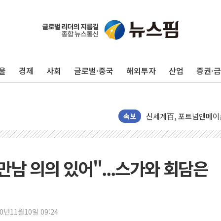
울
경제
사회
글로벌·중국
해외투자
산업
증권·
GS25 '소비뇽레몬블랑하
李대통령, 국가폭력 피해
신세계百, 포트넘앤메이슨
[기자수첩] ISA 개편,
속보
美 태양광 수입장벽에 한
두나무, 경찰청 '압수 
교보증권, 10일까지 코스
만남 의의 있어"...스가와 회담은
[뉴스핌 뉴스레터 Today 
NXT, 12일부터 프리마
보름째 잠 못 드는 서울…
20년11월10일 09:24
미일 환율공조 뒷말 무성.