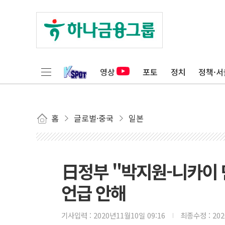
영상
포토
정치
정책·서
홈
글로벌·중국
일본
日정부 "박지원-니카이 
언급 안해
기사입력 :
2020년11월10일 09:16
최종수정 :
20