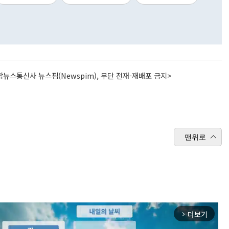
뉴스통신사 뉴스핌(Newspim), 무단 전재-재배포 금지>
맨위로
더보기
arrow_forward_ios