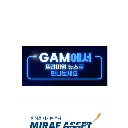
찾아 어르신 우유 지원 점검
파브리 셰프 모델 발탁
재점화 조짐…한미 지배구조 다시 요동
익 4배 '껑충'…전부문 약진
흥 강자' 다이소·시코르…뷰티 유통 지각변동 본격화
두산퓨얼셀, SOFC에 사활
제혜택 축소에 반발…"정책 신뢰 뒤집어"
대표 전면에...임원·조직 대대적 개편 예고
스페이스와 '누리호 5기분 엔진 구성품' 수주