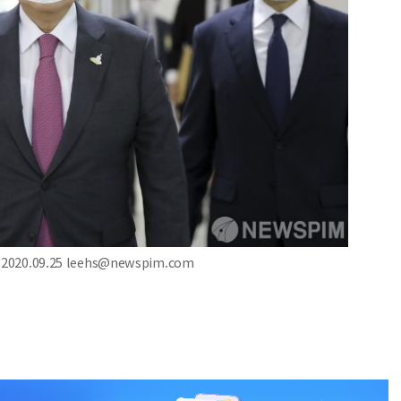
0.09.25 leehs@newspim.com