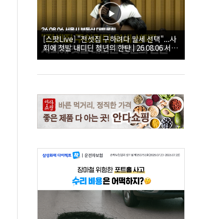
[스팟Live] "전셋집 구하려다 월세 선택"...사
회에 첫발 내디딘 청년의 한탄 | 26.08.06 서울
시 부동산 대토론회