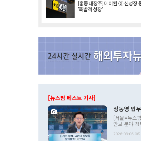
[홍콩 대장주] 메이퇀 ③ 신성장
'폭발적 성장'
[뉴스핌 베스트 기사]
정동영 업무
[서울=뉴스핌
안보 분야 정
평화공존 발전
2026-08-06 06:
발언 중에는 