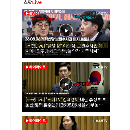
스팟
Live
[스팟Live] *풀영상* 이준석, 보완수사권 폐
지에 "민주당 개악입법, 불안감 가중시켜"｜
26.08.06 개혁신당 보완수사권 폐지 토론회
[스팟Live] '투미TV' 김제경이 내린 李정부 부
동산 정책 점수는? | 26.08.06 서울시 부동산
대토론회