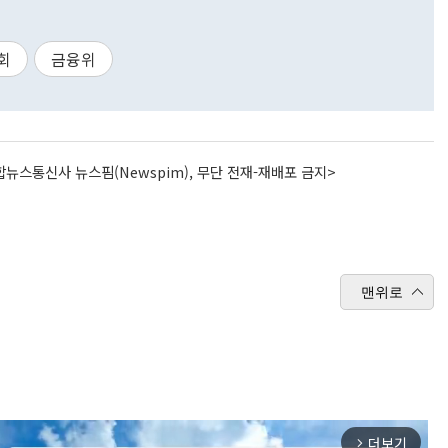
회
금융위
뉴스통신사 뉴스핌(Newspim), 무단 전재-재배포 금지>
맨위로
더보기
arrow_forward_ios