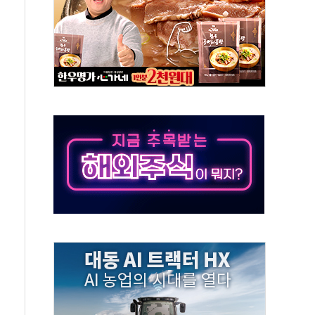
 새 안보 위기… 반군·마약카르텔이 습득해 전투 활용
어선 구조
무해한 표면 부식 물질"
분만에 진화...외국인 노동자 숨져
즌2
축 피해 최소화 '총력 대응'