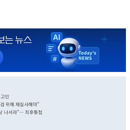
 고민
점검 위해 재실사해야"
협상 나서라"… 최후통첩