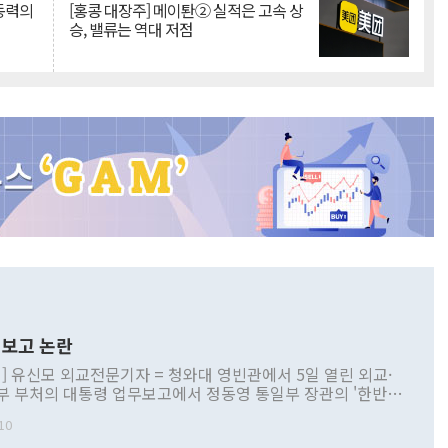
 동력의
[홍콩 대장주] 메이퇀② 실적은 고속 상
승, 밸류는 역대 저점
보고 논란
] 유신모 외교전문기자 = 청와대 영빈관에서 5일 열린 외교·
부 부처의 대통령 업무보고에서 정동영 통일부 장관의 '한반도
 구상'과 업무보고 발언이 논란을 빚고 있다. 이날 정 장관의
10
정부 내 조율을 거치지 않은 사안을 정책으로 추진하겠다고 공