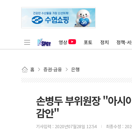
영상
포토
정치
정책·서
홈
증권·금융
은행
손병두 부위원장 "아시아
감안"
기사입력 :
2020년07월28일 12:54
최종수정 :
20