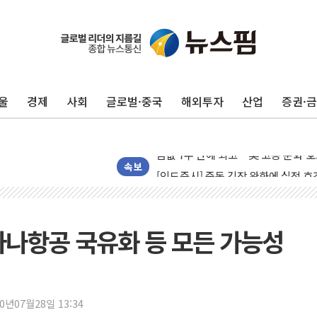
구광모, 내주 실리콘밸리서 젠슨 황 
뉴욕증시 개장 전 특징주...모더나
김정관 장관 "영업이익 N% 성과급
울
경제
사회
글로벌·중국
해외투자
산업
증권·
뉴욕증시 프리뷰, 미 주가선물 AI주
청와대, 북한 단거리 탄도미사일 발사
금값 7주 만에 최고…美 고용 둔화·
[인도증시] 중동 긴장 완화에 실적 호
속보
러, 1인칭시점 드론으로 우크라 민간
[베트남 증시] 지수 하락 속 'DGC
'월가의 황제' 다이먼 "금융시장 레
나항공 국유화 등 모든 가능성
양주 섬유염색공장서 화재 1명 중상…
김정관 산업부 장관 "주 52시간 손봐
해군 1함대 창설 80주년…지역과 함께
20년07월28일 13:34
[3보] 북, 원산서 동해로 단거리 탄도