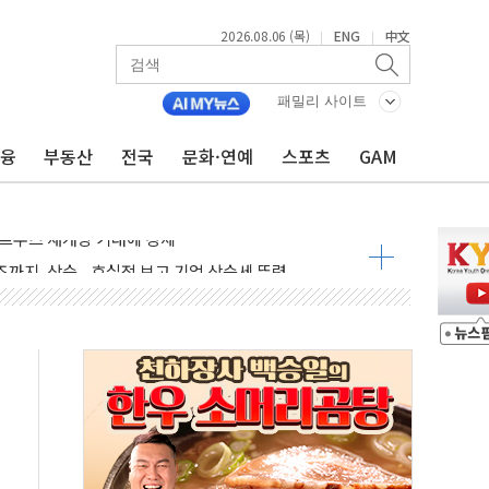
2026.08.06 (목)
ENG
中文
|
|
재회…로봇·AI 데이터센터·모빌리티 구체화
·아이온큐·도어대시↑ VS 샌디스크·피그마·앱러빈↓
패밀리 사이트
 반대…상법·자본시장법 개정 논의"
금융
부동산
전국
문화·연예
스포츠
GAM
 차익실현 속 혼조세...웨스턴디지털·샌디스크↓
에 긴급 안보 점검회의
호르무즈 재개방 기대에 강세
조까지, 상승...호실적 보고 기업 상승세 뚜렷
인 '사파리' 공격… 시민들 공포감 극대화 전략
' 임시 주총 기대감에 홀로 상한가…마진 잔액은 사상 최고
버리지 위험수위…숨은 차입이 더 큰 변수"
대응 1단계 진압 중
야, 경쟁상대 中과 비교해야"
하는 '선봉'의 대민 봉사
미사일 1발 발사… 올해 10번째·42일 만 도발