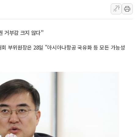
가
우크라 드론 전술, 중남미 콜롬비아에
가
동해해경, 독도 해상서 부유물 감긴 
주한미군 "오산기지 누출, 백린 아닌 
 거부감 크지 않다"
구미 폐염산처리업체서 불 2시간30여
해군과 함께하는 '불금전파, 송정' 시
원회 부위원장은 28일 "아시아나항공 국유화 등 모든 가능성
강원도 폭염특보 11일째…온열질환·가